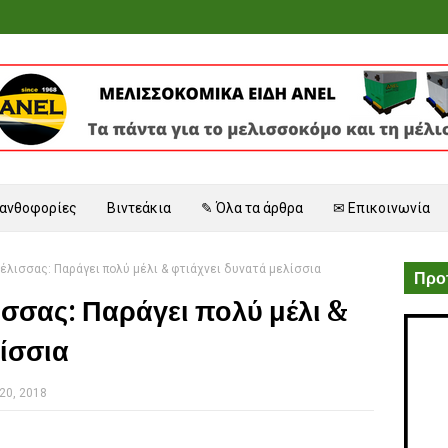
 ανθοφορίες
Βιντεάκια
✎ Όλα τα άρθρα
✉ Επικοινωνία
έλισσας: Παράγει πολύ μέλι & φτιάχνει δυνατά μελίσσια
Προτ
σσας: Παράγει πολύ μέλι &
λίσσια
20, 2018