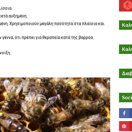
λίσσια
κετά αυξημένη.
μένη. Χρησιμοποιούν μεγάλη ποσότητα στα πλαίσια και
Καλύ
γέννα, ότι πρέπει για θεραπεία κατά της βαρρόα.
Καλύ
νοιξη.
Διαβ
Soc