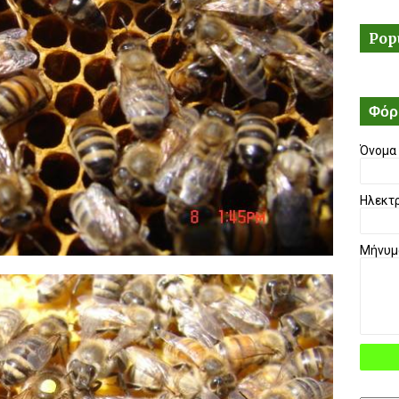
Pop
Φόρ
Όνομα
Ηλεκτ
Μήνυ