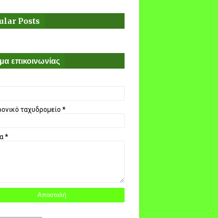
ular Posts
μα επικοινωνίας
ρονικό ταχυδρομείο
*
μα
*