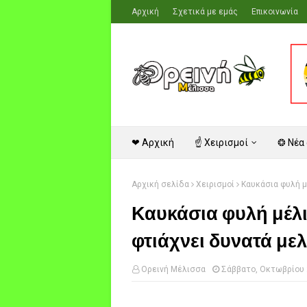
Αρχική
Σχετικά με εμάς
Επικοινωνία
❤ Αρχική
☝ Χειρισμοί
❂ Νέα
Αρχική σελίδα
Χειρισμοί
Καυκάσια φυλή μ
Καυκάσια φυλή μέλι
φτιάχνει δυνατά με
Ορεινή Μέλισσα
Σάββατο, Οκτωβρίου 