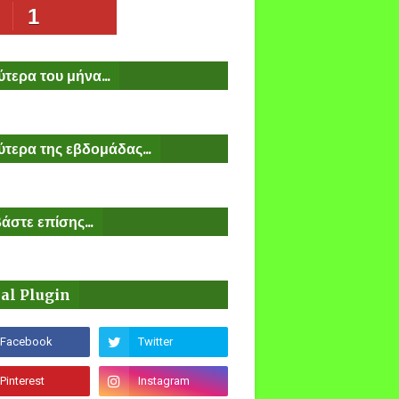
1
τερα του μήνα...
τερα της εβδομάδας...
άστε επίσης...
ial Plugin