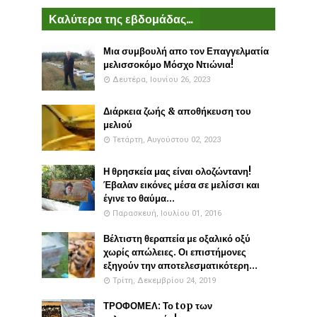
Καλύτερα της εβδομάδας...
Μια συμβουλή απο τον Επαγγελματία
μελισσοκόμο Μόσχο Ντιώνια!
Δευτέρα, Ιουνίου 26, 2023
Διάρκεια ζωής & αποθήκευση του
μελιού
Τετάρτη, Αυγούστου 02, 2023
Η θρησκεία μας είναι ολοζώντανη!
Έβαλαν εικόνες μέσα σε μελίσσι και
έγινε το θαύμα...
Παρασκευή, Ιουλίου 01, 2016
Βέλτιστη θεραπεία με οξαλικό οξύ
χωρίς απώλειες. Οι επιστήμονες
εξηγούν την αποτελεσματικότερη...
Τρίτη, Δεκεμβρίου 24, 2019
ΤΡΟΦΟΜΕΛ: Το top των