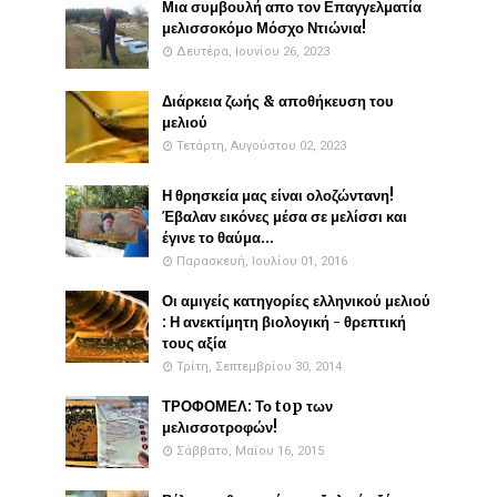
Μια συμβουλή απο τον Επαγγελματία
μελισσοκόμο Μόσχο Ντιώνια!
Δευτέρα, Ιουνίου 26, 2023
Διάρκεια ζωής & αποθήκευση του
μελιού
Τετάρτη, Αυγούστου 02, 2023
Η θρησκεία μας είναι ολοζώντανη!
Έβαλαν εικόνες μέσα σε μελίσσι και
έγινε το θαύμα...
Παρασκευή, Ιουλίου 01, 2016
Οι αμιγείς κατηγορίες ελληνικού μελιού
: Η ανεκτίμητη βιολογική - θρεπτική
τους αξία
Τρίτη, Σεπτεμβρίου 30, 2014
ΤΡΟΦΟΜΕΛ: Το top των
μελισσοτροφών!
Σάββατο, Μαΐου 16, 2015