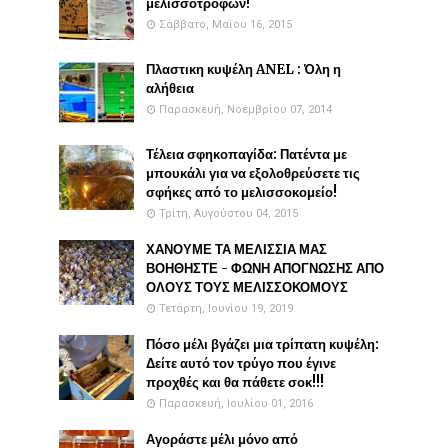
μελισσοτροφών!
Σάββατο, Μαΐου 16, 2015
Πλαστικη κυψέλη ANEL : Όλη η
αλήθεια
Παρασκευή, Νοεμβρίου 07, 2014
Τέλεια σφηκοπαγίδα: Πατέντα με
μπουκάλι για να εξολοθρεύσετε τις
σφήκες από το μελισσοκομείο!
Τρίτη, Αυγούστου 04, 2015
ΧΑΝΟΥΜΕ ΤΑ ΜΕΛΙΣΣΙΑ ΜΑΣ
ΒΟΗΘΗΣΤΕ - ΦΩΝΗ ΑΠΟΓΝΩΣΗΣ ΑΠΟ
ΟΛΟΥΣ ΤΟΥΣ ΜΕΛΙΣΣΟΚΟΜΟΥΣ
Τετάρτη, Ιουνίου 19, 2019
Πόσο μέλι βγάζει μια τρίπατη κυψέλη:
Δείτε αυτό τον τρύγο που έγινε
προχθές και θα πάθετε σοκ!!!
Παρασκευή, Ιουλίου 01, 2016
Αγοράστε μέλι μόνο από