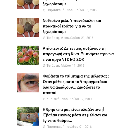
ξεχωρίσουμε!
Παρασκευή, Νοεμβρίου 15, 2019
Νοθευένο μέλι. 7 πανεύκολοι και
πρακτικοί τρόποι για να το
ξεχωρίσουμε!
Τετάρτη, Δεκεμβρίου 21, 2016
Απίστευτο: Δείτε πως αυξάνουν τη
παραγωγή στη Κίνα. Ξυπνήστε πριν να
είναι αργά VIDEO ΣΟΚ
Τετάρτη, Μαΐου 11, 2016
Φοβάσαι το τσίμπημα της μέλισσας;
Όταν μάθεις αυτά τα 5 πραγματάκια
όλα θα αλλάξουν... Διαδώστε το
παντού!
Κυριακή, Νοεμβρίου 12, 2017
Η θρησκεία μας είναι ολοζώντανη!
Έβαλαν εικόνες μέσα σε μελίσσι και
έγινε το θαύμα...
Παρασκευή, Ιουλίου 01, 2016