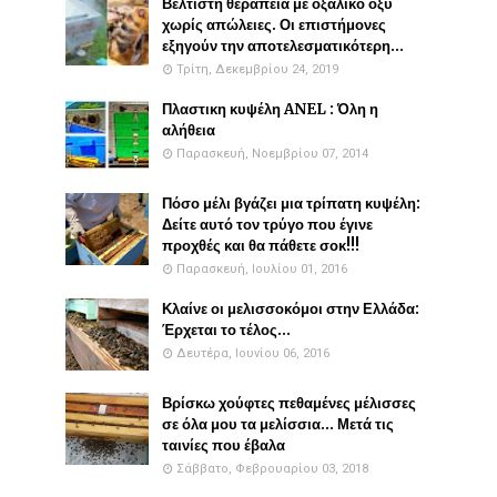
Βέλτιστη θεραπεία με οξαλικό οξύ
χωρίς απώλειες. Οι επιστήμονες
εξηγούν την αποτελεσματικότερη...
Τρίτη, Δεκεμβρίου 24, 2019
Πλαστικη κυψέλη ANEL : Όλη η
αλήθεια
Παρασκευή, Νοεμβρίου 07, 2014
Πόσο μέλι βγάζει μια τρίπατη κυψέλη:
Δείτε αυτό τον τρύγο που έγινε
προχθές και θα πάθετε σοκ!!!
Παρασκευή, Ιουλίου 01, 2016
Κλαίνε οι μελισσοκόμοι στην Ελλάδα:
Έρχεται το τέλος...
Δευτέρα, Ιουνίου 06, 2016
Βρίσκω χούφτες πεθαμένες μέλισσες
σε όλα μου τα μελίσσια... Μετά τις
ταινίες που έβαλα
Σάββατο, Φεβρουαρίου 03, 2018