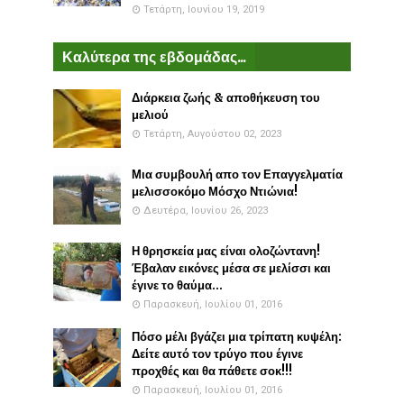
Τετάρτη, Ιουνίου 19, 2019
Καλύτερα της εβδομάδας...
Διάρκεια ζωής & αποθήκευση του
μελιού
Τετάρτη, Αυγούστου 02, 2023
Μια συμβουλή απο τον Επαγγελματία
μελισσοκόμο Μόσχο Ντιώνια!
Δευτέρα, Ιουνίου 26, 2023
Η θρησκεία μας είναι ολοζώντανη!
Έβαλαν εικόνες μέσα σε μελίσσι και
έγινε το θαύμα...
Παρασκευή, Ιουλίου 01, 2016
Πόσο μέλι βγάζει μια τρίπατη κυψέλη:
Δείτε αυτό τον τρύγο που έγινε
προχθές και θα πάθετε σοκ!!!
Παρασκευή, Ιουλίου 01, 2016