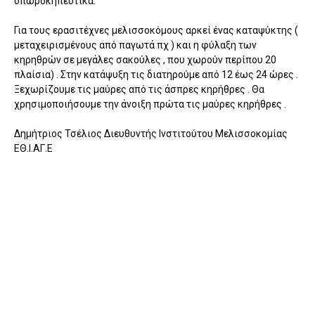
οπωροκηπευτικά.
Για τους ερασιτέχνες μελισσοκόμους αρκεί ένας καταψύκτης (
μεταχειρισμένους από παγωτά πχ ) και η φύλαξη των
κηρηθρών σε μεγάλες σακούλες , που χωρούν περίπου 20
πλαίσια) . Στην κατάψυξη τις διατηρούμε από 12 έως 24 ώρες .
Ξεχωρίζουμε τις μαύρες από τις άσπρες κηρήθρες . Θα
χρησιμοποιήσουμε την άνοιξη πρώτα τις μαύρες κηρήθρες .
Δημήτριος Τσέλιος Διευθυντής Ινστιτούτου Μελισσοκομίας
ΕΘ.Ι.ΑΓ.Ε