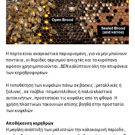
Η πόρτα είναι αναγκαστικά περιορισμένη , για να μην μπαίνουν
ποντίκια , οι θυρίδες αερισμού ανοιχτές και τα κυρόπανα
εφόσον χρησιμοποιούνται , ΔΕΝ καλύπτουν όλη την επιφάνεια
των κηρηθροφορέων.
Η τοποθέτηση των κυψελών πάνω σε βάσεις , μεταλλικές ή
ξύλινες , σε τούβλα -τσιμεντόλιθους ή παλιά ελαστικά
αυτοκινήτων , προστατεύει τις κυψέλες από τη φθορά . Η
χρήση πλαστικών τακουνιών επίσης βοηθά στην προστασία
των κυψελών .
Αποθήκευση κηρηθρών
Η μεγάλη ανάπτυξη των μελισσιών την καλοκαιρινή περίοδο ,