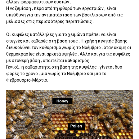
άλλων φαρμακευτικών ουσιών .
Η νοζεμίαση , πέρα από τη φθορά των εργατριών , είναι
υπεύθυνη για την αντικατάσταση των βασιλισσών από τις
μέλισσες στις περισσότερες περιπτώσεις .
Οι κυψέλες κατάλληλες για το χειμώνα πρέπει να είναι
στεγνές και καθαρές στη βάση τους . Η χρήση κινητής βάσης
διευκολύνει τον καθαρισμό ,νωρίς το Νοέμβριο , όταν ακόμη οι
θερμοκρασίες είναι αρκετά υψηλές . Αλλά και για τις κυψέλες
με σταθερή βάση , απαιτείται καθαρισμός.
Γενικά , η καθαριότητα στη βάση της κυψέλης , γίνεται δυο
φορές το χρόνο , μία νωρίς το Νοέμβριο και μια το
Φεβρουάριο-Μάρτιο.