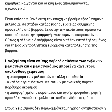
κηρήθρες καίγονται και οι κυψέλες απολυμαίνονται
σχολαστικά!
Είναι επίσης πιθανό αυτή την εποχή να βρούμε εξασθενημένα
μελίσσια , σε στάδιο κατάρρευσης , εξαιτίας αυξημένης
προσβολής από βαρρόα. Σε αυτήν την περίπτωση πρέπει να
επισπεύσουμε την εφαρμογή εγκεκριμένου ακαρεοκτόνου .
Ούτως ή άλλως ο Δεκέμβριος είναι ο πλέον κατάλληλος μήνας
για τη βασική προληπτική εφαρμογή καταπολέμησης της
βαρρόα.
Η νοζεμίαση είναι επίσης σοβαρή ασθένεια των ενήλικων
μελισσιών και ο μελισσοκόμος μπορεί να κάνει τους
ακόλουθους χειρισμός
- η μεταφορά των μελισσιών σε άλλη τοποθεσία
- ο καλός αερισμός των μελισσιών με ανοικτές πόρτες-
παράθυρα αερισμού
- η αποφυγή χρήσης κυρόπανου και υγρής τροφοδότησης ή
προσθήκη νερού στα μελίσσια , καθ΄οιονδήποτε τρόπο.
Στους χειρισμούς δεν περιλαμβάνεται η χρήση αντιβιοτικών ή