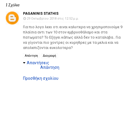
1 Σχόλια
PAGANINIS STATHIS
29 Οκτωβρίου 2018 στις 12:52 μ.μ.
Για πιο λογο λεει οτι ειναι καλυτερα να χρησιμοποιούμε 9
πλαίσια αντι των 10 στον εμβρυοθάλαμο και στα
πατωματα? Το Εξηγει κάπως αλλά δεν το καταλαβα.. Για
να γίγονται πιο χοντρες οι κυρηθρες με τα μελια και να
απολεπιζονται ευκολοτερα?
Απάντηση
Διαγραφή
Απαντήσεις
Απάντηση
Προσθήκη σχολίου