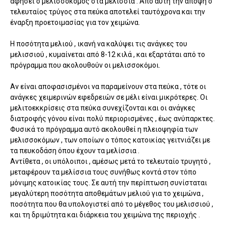
αφήσει ο μελισσοκόμος στα μελίσσια . Από αυτή την άποψη ο
τελευταίος τρύγος στα πεύκα αποτελεί ταυτόχρονα και την
έναρξη προετοιμασίας για τον χειμώνα.
Η ποσότητα μελιού , ικανή να καλύψει τις ανάγκες του
μελισσιού , κυμαίνεται από 8-12 κιλά , και εξαρτάται από το
πρόγραμμα που ακολουθούν οι μελισσοκόμοι.
Αν είναι αποφασισμένοι να παραμείνουν στα πεύκα , τότε οι
ανάγκες χειμερινών εφεδρειών σε μέλι είναι μικρότερες. Οι
μελιτοεκκρίσεις στα πεύκα συνεχίζονται και οι ανάγκες
διατροφής γόνου είναι πολύ περιορισμένες , έως ανύπαρκτες.
Φυσικά το πρόγραμμα αυτό ακολουθεί η πλειοψηφία των
μελισσοκόμων , των οποίων ο τόπος κατοικίας γειτνιάζει με
τα πευκοδάση όπου έχουν τα μελίσσια .
Αντίθετα , οι υπόλοιποι , αμέσως μετά το τελευταίο τρυγητό ,
μεταφέρουν τα μελίσσια τους συνήθως κοντά στον τόπο
μόνιμης κατοικίας τους. Σε αυτή την περίπτωση συνίσταται
μεγαλύτερη ποσότητα αποθεμάτων μελιού για το χειμώνα ,
ποσότητα που θα υπολογιστεί από το μέγεθος του μελισσιού ,
και τη δριμύτητα και διάρκεια του χειμώνα της περιοχής .