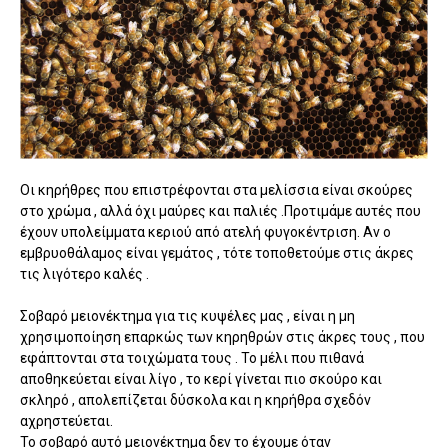
Οι κηρήθρες που επιστρέφονται στα μελίσσια είναι σκούρες
στο χρώμα , αλλά όχι μαύρες και παλιές .Προτιμάμε αυτές που
έχουν υπολείμματα κεριού από ατελή φυγοκέντριση. Αν ο
εμβρυοθάλαμος είναι γεμάτος , τότε τοποθετούμε στις άκρες
τις λιγότερο καλές .
Σοβαρό μειονέκτημα για τις κυψέλες μας , είναι η μη
χρησιμοποίηση επαρκώς των κηρηθρών στις άκρες τους , που
εφάπτονται στα τοιχώματα τους . Το μέλι που πιθανά
αποθηκεύεται είναι λίγο , το κερί γίνεται πιο σκούρο και
σκληρό , απολεπίζεται δύσκολα και η κηρήθρα σχεδόν
αχρηστεύεται.
Το σοβαρό αυτό μειονέκτημα δεν το έχουμε όταν