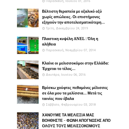
Παρασκευή, Ιουλίου 01, 2016
Βέλτιστη θεραπεία με οξαλικό οξύ
χωρίς απώλειες. Οι επιστήμονες
εξηγούν την αποτελεσματικότερη...
Τρίτη, Δεκεμβρίου 24, 2019
Πλαστικη κυψέλη ANEL : Όλη η
αλήθεια
Παρασκευή, Νοεμβρίου 07, 2014
Κλαίνε οι μελισσοκόμοι στην Ελλάδα:
Έρχεται το τέλος...
Δευτέρα, Ιουνίου 06, 2016
Βρίσκω χούφτες πεθαμένες μέλισσες
σε όλα μου τα μελίσσια... Μετά τις
ταινίες που έβαλα
Σάββατο, Φεβρουαρίου 03, 2018
ΧΑΝΟΥΜΕ ΤΑ ΜΕΛΙΣΣΙΑ ΜΑΣ
ΒΟΗΘΗΣΤΕ - ΦΩΝΗ ΑΠΟΓΝΩΣΗΣ ΑΠΟ
ΟΛΟΥΣ ΤΟΥΣ ΜΕΛΙΣΣΟΚΟΜΟΥΣ