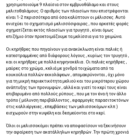
χρησιμοποιούμε 9 πλαίσια στον εμβρυοθάλαμο και στους
μελιτοθαλάμους. Ο αριθμός των πλαισίων που επιστρέφονται
είναι 1-2 περισσότερα από όσα καλύπτουν οι μέλισσες. Αυτό
ενισχύει το σχηματισμό μελισσόσφαιρας , που αρκετές φορές
σχηματίζεται εκτός πλαισίων για τρυγητό , είναι όμως
επιζήμιο όταν προετοιμάζουμε τα μελίσσια για το χειμώνα.
Οι κηρήθρες που πηγαίνουν για ανακύκλωση είναι παλιές ή
κατεστραμμένες από διάφορους λόγους , κυρίως τον τρυγητό ,
και οι κηρήθρες με πολλά κηφηνοκέλια . Οι παλιές κηρήθρες ,
μαύρες στο χρώμα , κελιά με χονδρά τοιχώματα από τα
κουκούλια πολλών εκκολάψεων , απομακρύνονται , όχι μόνο
για τη μικρή περιεκτικότητα μελιού και του μικρότερου χώρου
ανάπτυξης των προνυμφών , αλλά και γιατί το κερί τους είναι
επιβαρυμένο από πολλούς ρύπους , που με τον ένα ή τον άλλο
τρόπο ( μόλυνση περιβάλλοντος , εφαρμογές παρασιτοκτόνων
στις καλλιέργειες , επεμβάσεις των μελισσοκόμων κλπ )
εισχωρούν στην κυψέλη και δεσμεύονται στο κερί.
Όλοι οι μελισσοκόμοι πρέπει να αποφασίσουν να ξεκινήσουν
την αφαίρεση των ακατάλληλων κηρηθρών .Την πρώτη χρονιά