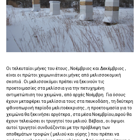
Οι τελευταίοι μήνες του έτους , Νοέμβριος και Δεκέμβριος ,
είναι οι πρώτοι χειμωνιάτικοι μήνες από μελισσοκομική
σκοπιά . Οι μελισσοκόμοι πρέπει να ξεκινούν τις
προετοιμασίες στα μελίσσια για την πετυχημένη
αντιμετώπιση του χειμώνα , από αρχές Νοέμβρη. Για όσους
έχουν μεταφέρει τα μελίσσια τους στα πευκοδάση , τη δεύτερη
φθινοπωρινή περίοδο μελιτοέκκρισης , η προετοιμασία για το
χειμώνα θα ξεκινήσει αργότερα , στα μέσα Νοεμβρίου,αφού θα
έχουν τελειώσει οι τρυγητοί του μελιού. Βέβαια , οι όψιμοι
αυτοί τρυγητοί συνδυάζονται με την πρόβλεψη των
αποθεμάτων τροφών ( μελιού και γύρης ) που πρέπει να