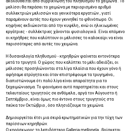
ακολουθείται από συρρίκνωση του πληθυσμού το χειμώνα . Το
μελίσσι θα περάσει το χειμώνα με περιορισμένο αριθμό
συλλεκτριών μελισσών και γενικότερα εργατιών , γιατί
παραμένουν αυτές που έχουν γεννηθεί το φθινόπωρο. Οι
κηφήνες εκδιώκονται από την κυψέλη , ενώ οι ηλικιωμένες
εργάτριες - συλλέκτριες χάνονται φυσιολογικά . Είναι επόμενο
οι κηρήθρες που καλύπτουν οι μέλισσες το καλοκαίρι να είναι
περισσότερες από αυτές του χειμώνα.
Η δυσαναλογία πληθυσμού - κηρηθρών φαίνεται εντονότερα
μετά το τρυγητό. Ο χώρος που καλύπτει το μέλι αδειάζει, οι
μέλισσες προσηλώνονται στα λίγα πλαίσια που έχουν γόνο ή
αφήσαμε ατρύγητα και όταν επιστρέψουμε τα τρυγημένα ,
διαπιστώνουμε ότι πολύ λίγα είναι απαραίτητα για το
ξεχειμώνιασμα. Το φαινόμενο αυτό παρατηρείται και στους
τελευταίους τρυγητούς σε ανθόμελα , αργά τον Αύγουστο ή
Σεπτέμβριο , είναι όμως πιο έντονο στους τρυγητούς στα
πεύκα τον Οκτώβριο , όσο πλησιάζουμε το χειμώνα.
Δημιουργείται έτσι μια σειρά ερωτηματικών για την τύχη των
περίσσιων κηρηθρών.
Ο κηρόσκωρος το λεπιδόπτερο Galleria mellonela , βρίσκεται