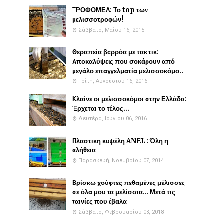
ΤΡΟΦΟΜΕΛ: Το top των
μελισσοτροφών!
Σάββατο, Μαΐου 16, 2015
Θεραπεία βαρρόα με τακ τικ:
Αποκαλύψεις που σοκάρουν από
μεγάλο επαγγελματία μελισσοκόμο...
Τρίτη, Αυγούστου 16, 2016
Κλαίνε οι μελισσοκόμοι στην Ελλάδα:
Έρχεται το τέλος...
Δευτέρα, Ιουνίου 06, 2016
Πλαστικη κυψέλη ANEL : Όλη η
αλήθεια
Παρασκευή, Νοεμβρίου 07, 2014
Βρίσκω χούφτες πεθαμένες μέλισσες
σε όλα μου τα μελίσσια... Μετά τις
ταινίες που έβαλα
Σάββατο, Φεβρουαρίου 03, 2018