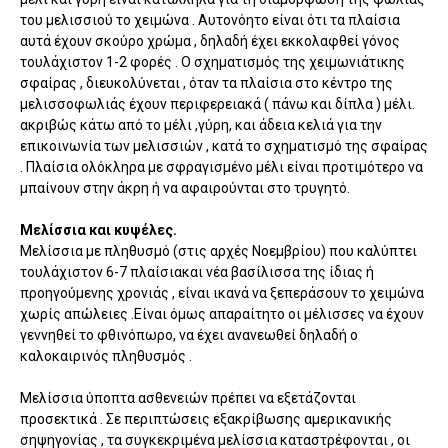
του μελισσιού το χειμώνα . Αυτονόητο είναι ότι τα πλαίσια
αυτά έχουν σκούρο χρώμα , δηλαδή έχει εκκολαφθεί γόνος
τουλάχιστον 1-2 φορές . Ο σχηματισμός της χειμωνιάτικης
σφαίρας , διευκολύνεται , όταν τα πλαίσια στο κέντρο της
μελισσοφωλιάς έχουν περιφερειακά ( πάνω και δίπλα ) μέλι.
ακριβώς κάτω από το μέλι ,γύρη, και άδεια κελιά για την
επικοινωνία των μελισσιών , κατά το σχηματισμό της σφαίρας
. Πλαίσια ολόκληρα με σφραγισμένο μέλι είναι προτιμότερο να
μπαίνουν στην άκρη ή να αφαιρούνται στο τρυγητό.
Μελίσσια και κυψέλες.
Μελίσσια με πληθυσμό (στις αρχές Νοεμβρίου) που καλύπτει
τουλάχιστον 6-7 πλαίσιακαι νέα βασίλισσα της ίδιας ή
προηγούμενης χρονιάς , είναι ικανά να ξεπεράσουν το χειμώνα
χωρίς απώλειες .Είναι όμως απαραίτητο οι μέλισσες να έχουν
γεννηθεί το φθινόπωρο, να έχει ανανεωθεί δηλαδή ο
καλοκαιρινός πληθυσμός .
Μελίσσια ύποπτα ασθενειών πρέπει να εξετάζονται
προσεκτικά . Σε περιπτώσεις εξακρίβωσης αμερικανικής
σηψηγονίας , τα συγκεκριμένα μελίσσια καταστρέφονται , οι