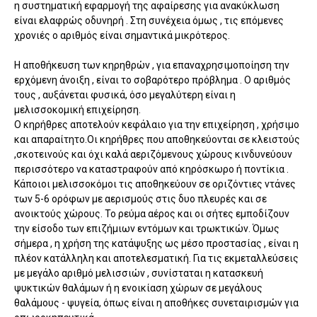
η συστηματική εφαρμογή της αφαίρεσης για ανακύκλωση
είναι ελαφρώς οδυνηρή . Στη συνέχεια όμως , τις επόμενες
χρονιές ο αριθμός είναι σημαντικά μικρότερος.
Η αποθήκευση των κηρηθρών , για επαναχρησιμοποίηση την
ερχόμενη άνοιξη , είναι το σοβαρότερο πρόβλημα . Ο αριθμός
τους , αυξάνεται φυσικά, όσο μεγαλύτερη είναι η
μελισσοκομική επιχείρηση.
Ο κηρήθρες αποτελούν κεφάλαιο για την επιχείρηση , χρήσιμο
και απαραίτητο.Οι κηρήθρες που αποθηκεύονται σε κλειστούς
,σκοτεινούς και όχι καλά αεριζόμενους χώρους κινδυνεύουν
περισσότερο να καταστραφούν από κηρόσκωρο ή ποντίκια .
Κάποιοι μελισσοκόμοι τις αποθηκεύουν σε οριζόντιες ντάνες
των 5-6 ορόφων με αερισμούς στις δυο πλευρές και σε
ανοικτούς χώρους. Το ρεύμα αέρος και οι σήτες εμποδίζουν
την είσοδο των επιζήμιων εντόμων και τρωκτικών. Όμως
σήμερα , η χρήση της κατάψυξης ως μέσο προστασίας , είναι η
πλέον κατάλληλη και αποτελεσματική. Για τις εκμεταλλεύσεις
με μεγάλο αριθμό μελισσιών , συνίσταται η κατασκευή
ψυκτικών θαλάμων ή η ενοικίαση χώρων σε μεγάλους
θαλάμους - ψυγεία, όπως είναι η αποθήκες συνεταιρισμών για