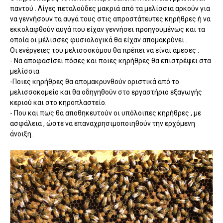
παντού . Λίγες πεταλούδες μακριά από τα μελίσσια αρκούν για
να γεννήσουν τα αυγά τους στις απροστάτευτες κηρήθρες ή να
εκκολαφθούν αυγά που είχαν γεννήσει προηγουμένως και τα
οποία οι μέλισσες φυσιολογικά θα είχαν απομακρύνει .
Οι ενέργειες του μελισσοκόμου θα πρέπει να είναι άμεσες :
- Να αποφασίσει πόσες και ποιες κηρήθρες θα επιστρέψει στα
μελίσσια
-Ποιες κηρήθρες θα απομακρυνθούν οριστικά από το
μελισσοκομείο και θα οδηγηθούν στο εργαστήριο εξαγωγής
κεριού και στο κηροπλαστείο.
- Που και πως θα αποθηκευτούν οι υπόλοιπες κηρήθρες , με
ασφάλεια , ώστε να επαναχρησιμοποιηθούν την ερχόμενη
άνοιξη.