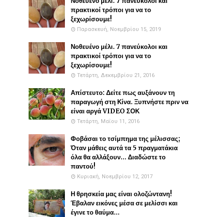
Νοθευένο μέλι. 7 πανεύκολοι και
πρακτικοί τρόποι για να το
ξεχωρίσουμε!
Παρασκευή, Νοεμβρίου 15, 2019
Νοθευένο μέλι. 7 πανεύκολοι και
πρακτικοί τρόποι για να το
ξεχωρίσουμε!
Τετάρτη, Δεκεμβρίου 21, 2016
Απίστευτο: Δείτε πως αυξάνουν τη
παραγωγή στη Κίνα. Ξυπνήστε πριν να
είναι αργά VIDEO ΣΟΚ
Τετάρτη, Μαΐου 11, 2016
Φοβάσαι το τσίμπημα της μέλισσας;
Όταν μάθεις αυτά τα 5 πραγματάκια
όλα θα αλλάξουν... Διαδώστε το
παντού!
Κυριακή, Νοεμβρίου 12, 2017
Η θρησκεία μας είναι ολοζώντανη!
Έβαλαν εικόνες μέσα σε μελίσσι και
έγινε το θαύμα...