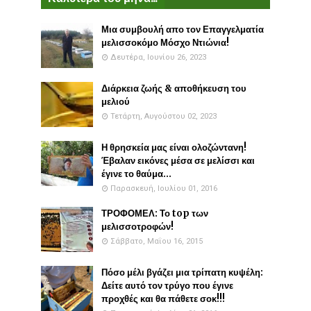
Μια συμβουλή απο τον Επαγγελματία
μελισσοκόμο Μόσχο Ντιώνια!
Δευτέρα, Ιουνίου 26, 2023
Διάρκεια ζωής & αποθήκευση του
μελιού
Τετάρτη, Αυγούστου 02, 2023
Η θρησκεία μας είναι ολοζώντανη!
Έβαλαν εικόνες μέσα σε μελίσσι και
έγινε το θαύμα...
Παρασκευή, Ιουλίου 01, 2016
ΤΡΟΦΟΜΕΛ: Το top των
μελισσοτροφών!
Σάββατο, Μαΐου 16, 2015
Πόσο μέλι βγάζει μια τρίπατη κυψέλη:
Δείτε αυτό τον τρύγο που έγινε
προχθές και θα πάθετε σοκ!!!