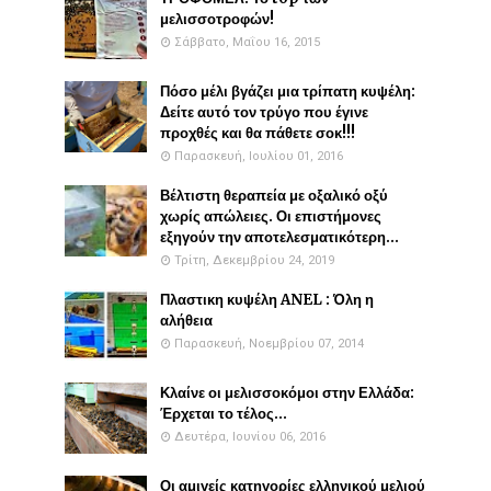
μελισσοτροφών!
Σάββατο, Μαΐου 16, 2015
Πόσο μέλι βγάζει μια τρίπατη κυψέλη:
Δείτε αυτό τον τρύγο που έγινε
προχθές και θα πάθετε σοκ!!!
Παρασκευή, Ιουλίου 01, 2016
Βέλτιστη θεραπεία με οξαλικό οξύ
χωρίς απώλειες. Οι επιστήμονες
εξηγούν την αποτελεσματικότερη...
Τρίτη, Δεκεμβρίου 24, 2019
Πλαστικη κυψέλη ANEL : Όλη η
αλήθεια
Παρασκευή, Νοεμβρίου 07, 2014
Κλαίνε οι μελισσοκόμοι στην Ελλάδα:
Έρχεται το τέλος...
Δευτέρα, Ιουνίου 06, 2016
Οι αμιγείς κατηγορίες ελληνικού μελιού