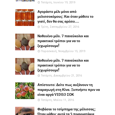
Τετάρτη, Ιουνίου 19, 2019
Αγοράστε μέλι μόνο από
μελισσοκόμους: Και όταν μάθετε το
γιατί, δεν θα σας αρέσει....
Τρίτη, Σεπτεμβρίου 27, 2016
Νοθευένο μέλι. 7 πανεύκολοι και
πρακτικοί τρόποι για να το
ξεχωρίσουμε!
Παρασκευή, Νοεμβρίου 15, 2019
Νοθευένο μέλι. 7 πανεύκολοι και
πρακτικοί τρόποι για να το
ξεχωρίσουμε!
Τετάρτη, Δεκεμβρίου 21, 2016
Απίστευτο: Δείτε πως αυξάνουν τη
παραγωγή στη Κίνα. Ξυπνήστε πριν να
είναι αργά VIDEO ΣΟΚ
Τετάρτη, Μαΐου 11, 2016
Φοβάσαι το τσίμπημα της μέλισσας;
Όταν μάθεις αυτά τα 5 πραγματάκια