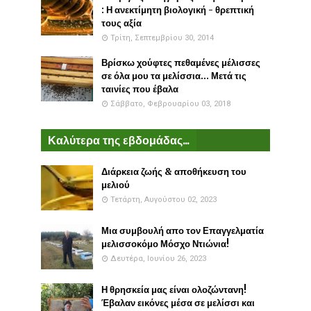
: Η ανεκτίμητη βιολογική - θρεπτική
τους αξία
Τρίτη, Σεπτεμβρίου 30, 2014
Βρίσκω χούφτες πεθαμένες μέλισσες
σε όλα μου τα μελίσσια... Μετά τις
ταινίες που έβαλα
Σάββατο, Φεβρουαρίου 03, 2018
Καλύτερα της εβδομάδας...
Διάρκεια ζωής & αποθήκευση του
μελιού
Τετάρτη, Αυγούστου 02, 2023
Μια συμβουλή απο τον Επαγγελματία
μελισσοκόμο Μόσχο Ντιώνια!
Δευτέρα, Ιουνίου 26, 2023
Η θρησκεία μας είναι ολοζώντανη!
Έβαλαν εικόνες μέσα σε μελίσσι και