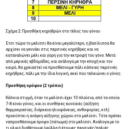
Σχήμα 2: Προσθήκη κηρηθρών στο τέλος του γόνου
Έτσι τώρα το μελίσσι θα είναι μεγαλύτερο, η βασίλισσα θα
αρχίσει να γεννάει στις περσινές κηρήθρες και να
καταναλώνει μέλι και γύρη για την εκτροφή του γόνο. Μετά
από μερικές εβδομάδες, και ανάλογα με την εποχή και τον
καιρό, θα χρειαστεί να προσθέσουμε πάλι κάποιες περσινές
κηρήθρες, πάλι με την ίδια λογική, εκεί που τελειώνει ο γόνος.
Προσθήκη ορόφου (2 τρόποι)
Κάποια στιγμή, όταν το μελίσσι έχει 10 πλαίσια, από τα οποία
7-8 είναι γόνος, και οι συνθήκες ευνοϊκές (αύξηση
θερμοκρασίας, διάρκεια ηλιοφάνειας, ανθοφορίες, κτλ)
προκύπτει η ανάγκη αύξησης χώρου στο μελίσσι. Τότε πρέπει
ναπροσθέσουμε όροφο (πάτωμα) στο μελίσσι. Ανάλογα με το
τι υλικό διαθέτουμε (φύλλα ή έτοιμες περσινές/παλιές