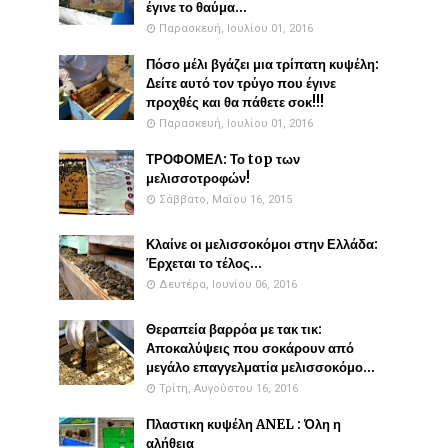
έγινε το θαύμα...
Παρασκευή, Ιουλίου 01, 2016
Πόσο μέλι βγάζει μια τρίπατη κυψέλη:
Δείτε αυτό τον τρύγο που έγινε
προχθές και θα πάθετε σοκ!!!
Παρασκευή, Ιουλίου 01, 2016
ΤΡΟΦΟΜΕΛ: Το top των
μελισσοτροφών!
Σάββατο, Μαΐου 16, 2015
Κλαίνε οι μελισσοκόμοι στην Ελλάδα:
Έρχεται το τέλος...
Δευτέρα, Ιουνίου 06, 2016
Θεραπεία βαρρόα με τακ τικ:
Αποκαλύψεις που σοκάρουν από
μεγάλο επαγγελματία μελισσοκόμο...
Τρίτη, Αυγούστου 16, 2016
Πλαστικη κυψέλη ANEL : Όλη η
αλήθεια