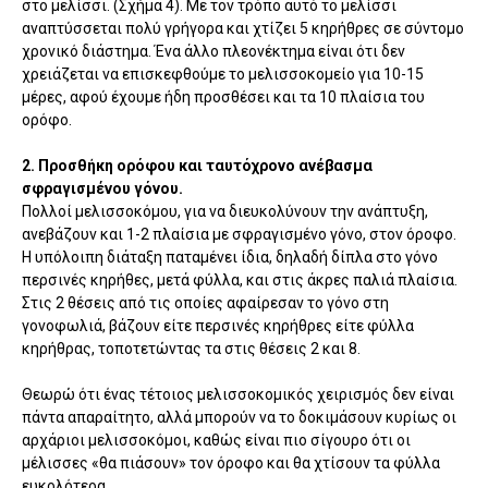
στο μελίσσι. (Σχήμα 4). Με τον τρόπο αυτό το μελίσσι
αναπτύσσεται πολύ γρήγορα και χτίζει 5 κηρήθρες σε σύντομο
χρονικό διάστημα. Ένα άλλο πλεονέκτημα είναι ότι δεν
χρειάζεται να επισκεφθούμε το μελισσοκομείο για 10-15
μέρες, αφού έχουμε ήδη προσθέσει και τα 10 πλαίσια του
ορόφο.
2. Προσθήκη ορόφου και ταυτόχρονο ανέβασμα
σφραγισμένου γόνου.
Πολλοί μελισσοκόμου, για να διευκολύνουν την ανάπτυξη,
ανεβάζουν και 1-2 πλαίσια με σφραγισμένο γόνο, στον όροφο.
Η υπόλοιπη διάταξη παταμένει ίδια, δηλαδή δίπλα στο γόνο
περσινές κηρήθες, μετά φύλλα, και στις άκρες παλιά πλαίσια.
Στις 2 θέσεις από τις οποίες αφαίρεσαν το γόνο στη
γονοφωλιά, βάζουν είτε περσινές κηρήθρες είτε φύλλα
κηρήθρας, τοποτετώντας τα στις θέσεις 2 και 8.
Θεωρώ ότι ένας τέτοιος μελισσοκομικός χειρισμός δεν είναι
πάντα απαραίτητο, αλλά μπορούν να το δοκιμάσουν κυρίως οι
αρχάριοι μελισσοκόμοι, καθώς είναι πιο σίγουρο ότι οι
μέλισσες «θα πιάσουν» τον όροφο και θα χτίσουν τα φύλλα
ευκολότερα.