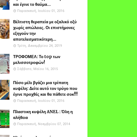
και έγινε το θαύμα...
Παρασκευή, Ιουλίου 01, 2016
Βέλτιστη θεραπεία με οξαλικό οξύ
χωρίς απώλειες. Οι επιστήμονες
εξηγούν την
αποτελεσματικότερη...
Τρίτη, Δεκεμβρίου 24, 2019
ΤΡΟΦΟΜΕΛ: Το top των
μελισσοτροφών!
Σάββατο, Μαΐου 16, 2015
Πόσο μέλι βγάζει μια τρίπατη
κυψέλη: Δείτε αυτό τον τρύγο που
έγινε προχθές και θα πάθετε σοκ!!!
Παρασκευή, Ιουλίου 01, 2016
Πλαστικη κυψέλη ANEL : Όλη η
αλήθεια
Παρασκευή, Νοεμβρίου 07, 2014