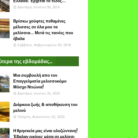
Ελλάδα: Έρχεται το τέλος...
Δευτέρα, Ιουνίου 06, 2016
Βρίσκω χούφτες πεθαμένες
μέλισσες σε όλα μου τα
μελίσσια... Μετά τις ταινίες που
έβαλα
Σάββατο, Φεβρουαρίου 03, 2018
τερα της εβδομάδας...
Μια συμβουλή απο τον
Επαγγελματία μελισσοκόμο
Μόσχο Ντιώνια!
Δευτέρα, Ιουνίου 26, 2023
Διάρκεια ζωής & αποθήκευση του
μελιού
Τετάρτη, Αυγούστου 02, 2023
Η θρησκεία μας είναι ολοζώντανη!
Έβαλαν εικόνες μέσα σε μελίσσι