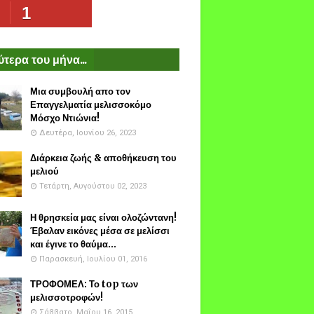
1
τερα του μήνα...
Μια συμβουλή απο τον
Επαγγελματία μελισσοκόμο
Μόσχο Ντιώνια!
Δευτέρα, Ιουνίου 26, 2023
Διάρκεια ζωής & αποθήκευση του
μελιού
Τετάρτη, Αυγούστου 02, 2023
Η θρησκεία μας είναι ολοζώντανη!
Έβαλαν εικόνες μέσα σε μελίσσι
και έγινε το θαύμα...
Παρασκευή, Ιουλίου 01, 2016
ΤΡΟΦΟΜΕΛ: Το top των
μελισσοτροφών!
Σάββατο, Μαΐου 16, 2015