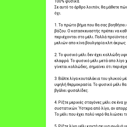
100% φυσικά.
Σε αυτό το άρθρο λοιπόν, θα μάθετε πώ
όχι.
1. Το πρώτο βήμα που θα σας βοηθήσει 
βάζου. Ο κατασκευαστής πρέπει να καθ
περιέχονται στο μέλι. Πολλά προϊόντα 
μελιών απο κίνα βουλγαρία κλπ άκρως ε
2. Το φυσικό μέλι δεν έχει κολλώδη υφ
ελαφρά. Το φυσικό μέλι μετά απο λίγο 
γίνεται κολλώδες, σημαίνει ότι περιέχε
3. Βάλτε λίγα κουταλάκια του γλυκού μέ
υψηλή θερμοκρασία. Το φυσικό μέλι θα
βγάλει φυσαλίδες.
4. Ρίξτε μερικές σταγόνες μέλι σε ένα
συστατικών. Ύστερα από λίγο, αν απορρ
Το μέλι που έχει πολύ νερό θα λιώσει τ
5. Ρίξτε λίγο μέλι κοντά σε μια φωλιά 