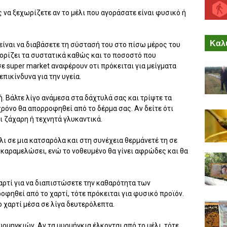
ς να ξεχωρίζετε αν το μέλι που αγοράσατε είναι φυσικό ή
Καλύ
είναι να διαβάσετε τη σύστασή του στο πίσω μέρος του
ορίζει τα συστατικά καθώς και το ποσοστό που
σε super market αναφέρουν οτι πρόκειται για μείγματα
πικίνδυνα για την υγεία.
ή. Βάλτε λίγο ανάμεσα στα δάχτυλά σας και τρίψτε τα
χρόνο θα απορροφηθεί από το δέρμα σας. Αν δείτε ότι
ι ζάχαρη ή τεχνητά γλυκαντικά.
λι σε μια κατσαρόλα και στη συνέχεια θερμάνετέ τη σε
 καραμελώσει, ενώ το νοθευμένο θα γίνει αφρώδες και θα
 χαρτί για να διαπιστώσετε την καθαρότητα των
οφηθεί από το χαρτί, τότε πρόκειται για φυσικό προϊόν.
ο χαρτί μέσα σε λίγα δευτερόλεπτα.
μυρμηγκιών. Αν τα μυρμήγκια έλκονται από το μέλι, τότε