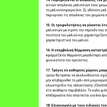
14. Περιορίζονται οι απώλειες του χ
αιτιών απώλειας μελισσιών τους χειμω
τη μελισσόσφαιρα (εικ. 2), αδύνατο μελ
περιορίσει τις απώλειες του χειμώνα 
15. Οι τροφοδοτήσεις να γίνονται ότ
μελισσιών με σιρόπι την περίοδο που 
ποιότητα του μελιού και χαρακτηρίζετα
χαρακτηριστικά του μελιού.
16. Η υπερβολική θέρμανση καταστρέ
εφαρμόζεται θέρμανση μεγαλύτερη από 4
φυσικότητα του προϊόντος.
17. Τρύγος σε καθαρούς χώρους μακρ
τρύγο θα πρέπει να ακολουθούνται σχο
μην επιβαρυνθεί το μέλι από μικροοργα
κλωστηρίδιο της αλλαντίασης (Clostrid
στο ακάθαρτο περιβάλλον. Το καλό φιλτ
επεξεργασία που απαιτείται για ένα άρ
18. Επικοινωνία με τους ειδικούς το