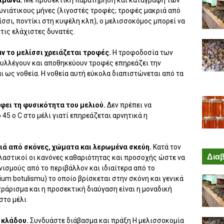
ειμώνα.
Με προσεκτική παρατήρηση και καταγραφή των
νιάτικους μήνες (λιγοστές τροφές; τροφές μακριά από
ίσσι, ποντίκι στη κυψέλη κλπ), ο μελισσοκόμος μπορεί να
στις ελάχιστες δυνατές.
αν το μελίσσι χρειάζεται τροφές.
Η τροφοδοσία των
συλλέγουν και αποθηκεύουν τροφές επηρεάζει την
ι ως νοθεία. Η νοθεία αυτή εύκολα διαπιστώνεται από τα
φει τη φυσικότητα του μελιού.
Δεν πρέπει να
5 ο C στο μέλι γιατί επηρεάζεται αρνητικά η
ιά από σκόνες, χώματα και λερωμένα σκεύη.
Κατά τον
Διαβ
λαστικοί οι κανόνες καθαριότητας και προσοχής ώστε να
νισμούς από το περιβάλλον και ιδιαίτερα από το
ium botulismu) το οποίο βρίσκεται στην σκόνη και γενικά
ράρισμα και η προσεκτική διαύγαση είναι η μοναδική
ιστο μέλι
υ κλάδου.
Συνδυάστε διάβασμα και πράξη Η μελισσοκομία