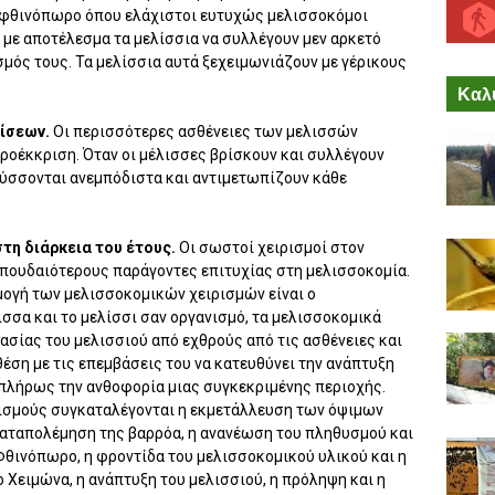
ο φθινόπωρο όπου ελάχιστοι ευτυχώς μελισσοκόμοι
 με αποτέλεσμα τα μελίσσια να συλλέγουν μεν αρκετό
σμός τους. Τα μελίσσια αυτά ξεχειμωνιάζουν με γέρικους
Καλύ
ρίσεων.
Οι περισσότερες ασθένειες των μελισσών
ροέκκριση. Όταν οι μέλισσες βρίσκουν και συλλέγουν
τύσσονται ανεμπόδιστα και αντιμετωπίζουν κάθε
στη διάρκεια του έτους.
Οι σωστοί χειρισμοί στον
σπουδαιότερους παράγοντες επιτυχίας στη μελισσοκομία.
ογή των μελισσοκομικών χειρισμών είναι ο
σσα και το μελίσσι σαν οργανισμό, τα μελισσοκομικά
ασίας του μελισσιού από εχθρούς από τις ασθένειες και
θέση με τις επεμβάσεις του να κατευθύνει την ανάπτυξη
 πλήρως την ανθοφορία μιας συγκεκριμένης περιοχής.
ισμούς συγκαταλέγονται η εκμετάλλευση των όψιμων
καταπολέμηση της βαρρόα, η ανανέωση του πληθυσμού και
θινόπωρο, η φροντίδα του μελισσοκομικού υλικού και η
 Χειμώνα, η ανάπτυξη του μελισσιού, η πρόληψη και η