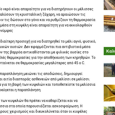
ο νερό είναι απαραίτητο για να διατηρήσουν οι μέλισσες
διαλύσουν τη κρυσταλλική ζάχαρη, να αραιώσουν τις
ιν τις δώσουν στο γόνο και να ρυθμίζουν τη θερμοκρασία
 μέσα στη κυψέλη είναι απαραίτητη για να εκκολαφθούν
ρονύμφες
ιδιαίτερη προσοχή για να διατηρηθεί το μέλι αγνό, φυσικό,
ικών ουσιών. Δεν εφαρμόζονται πια αντιβιοτικά μέσα
Καλύ
ν της βαρρόα αντικαθίστανται με φιλικές ουσίες στο
ηλές θερμοκρασίες για την αποθήκευση των κηρηθρών. Το
εσταίνεται σε θερμοκρασίες μεγαλύτερες από 45 ο C.
 παραπλάνηση μειώνει τις αποδώσεις, δημιουργεί
ι αιτία διασποράς ασθενειών από μελίσσι σε μελίσσι.
 για τη βαφή των κυψελών και τοποθετείστε τα μελίσσια
φεύγεται η παραπλάνηση.
 των κυψελών θα πρέπει να καθαρίζεται και να
λίσσια στα οποία παρουσιάζεται ασκοσφαίρωση. Η
ερους χειρισμούς και διευκολύνεται όταν οι κυψέλες