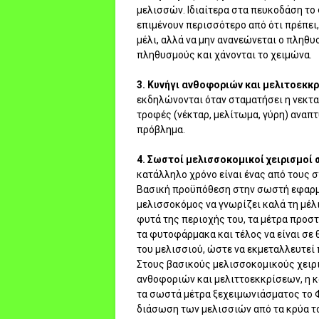
μελισσών. Ιδιαίτερα στα πευκοδάση τ
επιμένουν περισσότερο από ότι πρέπει,
μέλι, αλλά να μην ανανεώνεται ο πληθυ
πληθυσμούς και χάνονται το χειμώνα.
3. Κυνήγι ανθοφοριών και μελιτοεκκ
εκδηλώνονται όταν σταματήσει η νεκτα
τροφές (νέκταρ, μελίτωμα, γύρη) αναπ
πρόβλημα.
4. Σωστοί μελισσοκομικοί χειρισμοί 
κατάλληλο χρόνο είναι ένας από τους 
Βασική προϋπόθεση στην σωστή εφαρμ
μελισσοκόμος να γνωρίζει καλά τη μέλι
φυτά της περιοχής του, τα μέτρα προστ
τα φυτοφάρμακα και τέλος να είναι σε 
του μελισσιού, ώστε να εκμεταλλευτεί
Στους βασικούς μελισσοκομικούς χειρ
ανθοφοριών και μελιττοεκκρίσεων, η 
τα σωστά μέτρα ξεχειμωνιάσματος το Φ
διάσωση των μελισσιών από τα κρύα το