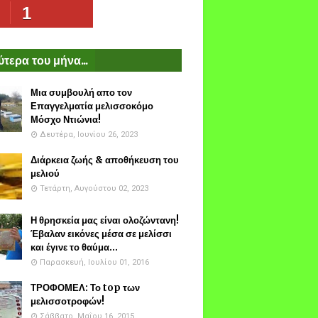
1
τερα του μήνα...
Μια συμβουλή απο τον
Επαγγελματία μελισσοκόμο
Μόσχο Ντιώνια!
Δευτέρα, Ιουνίου 26, 2023
Διάρκεια ζωής & αποθήκευση του
μελιού
Τετάρτη, Αυγούστου 02, 2023
Η θρησκεία μας είναι ολοζώντανη!
Έβαλαν εικόνες μέσα σε μελίσσι
και έγινε το θαύμα...
Παρασκευή, Ιουλίου 01, 2016
ΤΡΟΦΟΜΕΛ: Το top των
μελισσοτροφών!
Σάββατο, Μαΐου 16, 2015