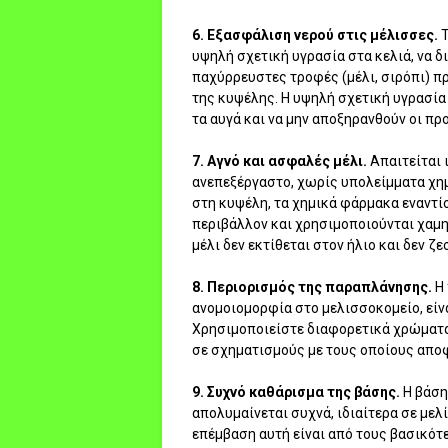
6. Εξασφάλιση νερού στις μέλισσες.
Τ
υψηλή σχετική υγρασία στα κελιά, να 
παχύρρευστες τροφές (μέλι, σιρόπι) πρ
της κυψέλης. Η υψηλή σχετική υγρασία
τα αυγά και να μην αποξηρανθούν οι π
7. Αγνό και ασφαλές μέλι.
Απαιτείται 
ανεπεξέργαστο, χωρίς υπολείμματα χημ
στη κυψέλη, τα χημικά φάρμακα εναντίο
περιβάλλον και χρησιμοποιούνται χαμ
μέλι δεν εκτίθεται στον ήλιο και δεν ζ
8. Περιορισμός της παραπλάνησης.
H
ανομοιομορφία στο μελισσοκομείο, είνα
Χρησιμοποιείστε διαφορετικά χρώματα
σε σχηματισμούς με τους οποίους απο
9. Συχνό καθάρισμα της βάσης.
Η βάση
απολυμαίνεται συχνά, ιδιαίτερα σε με
επέμβαση αυτή είναι από τους βασικότ