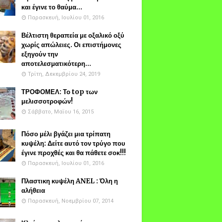
και έγινε το θαύμα...
Παρασκευή, Ιουλίου 01, 2016
Βέλτιστη θεραπεία με οξαλικό οξύ
χωρίς απώλειες. Οι επιστήμονες
εξηγούν την
αποτελεσματικότερη...
Τρίτη, Δεκεμβρίου 24, 2019
ΤΡΟΦΟΜΕΛ: Το top των
μελισσοτροφών!
Σάββατο, Μαΐου 16, 2015
Πόσο μέλι βγάζει μια τρίπατη
κυψέλη: Δείτε αυτό τον τρύγο που
έγινε προχθές και θα πάθετε σοκ!!!
Παρασκευή, Ιουλίου 01, 2016
Πλαστικη κυψέλη ANEL : Όλη η
αλήθεια
Παρασκευή, Νοεμβρίου 07, 2014