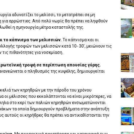
υργία αδυνατίζει το μελίσσι, το μετατρέπει σε μη
 για αρρώστιες. Από πολύ νωρίς θα πρέπει να ληφθούν
λωθεί η σμηνουργία μέτρα καταστολής της.
αι το κάπνισμα των μελισσιών.
Το κάπνισμα και οι
λλογής τροφών των μελισσών κατά 10- 30’, μειώνουν τις
 τις πιθανότητες για νοσεμίαση.
πρωτεϊνική τροφή σε περίπτωση απουσίας γύρης.
 ανανεώνεται ο πληθυσμός της κυψέλης, δημιουργείται
κελιά των κηρηθρών με την πάροδο του χρόνου
α οι μέλισσες που εκκολάπτονται να είναι μικρότερες, να
άλληλα στο κερί των παλιών κηρηθρών ενσωματώνονται
μάκων τα οποία δημιουργούν προβλήματα στην ανάπτυξη
υς αυτούς οι κηρήθρες θα πρέπει να αντικαθίστανται την