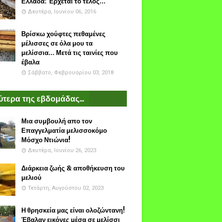
Ελλάδα: Έρχεται το τέλος...
Δευτέρα, Ιουνίου 06, 2016
Βρίσκω χούφτες πεθαμένες
μέλισσες σε όλα μου τα
μελίσσια... Μετά τις ταινίες που
έβαλα
Σάββατο, Φεβρουαρίου 03, 2018
τερα της εβδομάδας...
Μια συμβουλή απο τον
Επαγγελματία μελισσοκόμο
Μόσχο Ντιώνια!
Δευτέρα, Ιουνίου 26, 2023
Διάρκεια ζωής & αποθήκευση του
μελιού
Τετάρτη, Αυγούστου 02, 2023
Η θρησκεία μας είναι ολοζώντανη!
Έβαλαν εικόνες μέσα σε μελίσσι