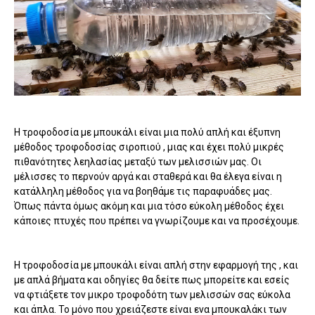
Η τροφοδοσία με μπουκάλι είναι μια πολύ απλή και έξυπνη
μέθοδος τροφοδοσίας σιροπιού , μιας και έχει πολύ μικρές
πιθανότητες λεηλασίας μεταξύ των μελισσιών μας. Οι
μέλισσες το περνούν αργά και σταθερά και θα έλεγα είναι η
κατάλληλη μέθοδος για να βοηθάμε τις παραφυάδες μας.
Όπως πάντα όμως ακόμη και μια τόσο εύκολη μέθοδος έχει
κάποιες πτυχές που πρέπει να γνωρίζουμε και να προσέχουμε.
Η τροφοδοσία με μπουκάλι είναι απλή στην εφαρμογή της , και
με απλά βήματα και οδηγίες θα δείτε πως μπορείτε και εσείς
να φτιάξετε τον μικρο τροφοδότη των μελισσών σας εύκολα
και άπλα. Το μόνο που χρειάζεστε είναι ενα μπουκαλάκι των