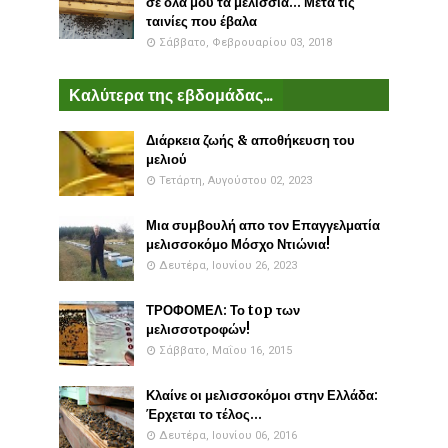
σε όλα μου τα μελίσσια... Μετά τις
ταινίες που έβαλα
Σάββατο, Φεβρουαρίου 03, 2018
Καλύτερα της εβδομάδας...
Διάρκεια ζωής & αποθήκευση του
μελιού
Τετάρτη, Αυγούστου 02, 2023
Μια συμβουλή απο τον Επαγγελματία
μελισσοκόμο Μόσχο Ντιώνια!
Δευτέρα, Ιουνίου 26, 2023
ΤΡΟΦΟΜΕΛ: Το top των
μελισσοτροφών!
Σάββατο, Μαΐου 16, 2015
Κλαίνε οι μελισσοκόμοι στην Ελλάδα:
Έρχεται το τέλος...
Δευτέρα, Ιουνίου 06, 2016