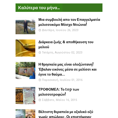
Καλύτερα του μήνα...
Μια συμβουλή απο τον Επαγγελματία
μελισσοκόμο Μόσχο Ντιώνια!
Δευτέρα, Ιουνίου 26, 2023
Διάρκεια ζωής & αποθήκευση του
μελιού
Τετάρτη, Αυγούστου 02, 2023
Η θρησκεία μας είναι ολοζώντανη!
Έβαλαν εικόνες μέσα σε μελίσσι και
έγινε το θαύμα...
Παρασκευή, Ιουλίου 01, 2016
ΤΡΟΦΟΜΕΛ: Το top των
μελισσοτροφών!
Σάββατο, Μαΐου 16, 2015
Βέλτιστη θεραπεία με οξαλικό οξύ
χωρίς απώλειες. Οι επιστήμονες