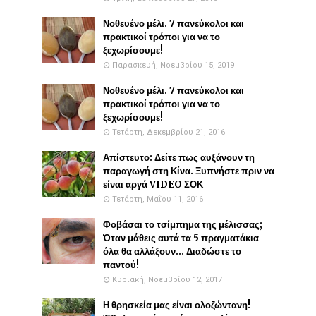
Νοθευένο μέλι. 7 πανεύκολοι και
πρακτικοί τρόποι για να το
ξεχωρίσουμε!
Παρασκευή, Νοεμβρίου 15, 2019
Νοθευένο μέλι. 7 πανεύκολοι και
πρακτικοί τρόποι για να το
ξεχωρίσουμε!
Τετάρτη, Δεκεμβρίου 21, 2016
Απίστευτο: Δείτε πως αυξάνουν τη
παραγωγή στη Κίνα. Ξυπνήστε πριν να
είναι αργά VIDEO ΣΟΚ
Τετάρτη, Μαΐου 11, 2016
Φοβάσαι το τσίμπημα της μέλισσας;
Όταν μάθεις αυτά τα 5 πραγματάκια
όλα θα αλλάξουν... Διαδώστε το
παντού!
Κυριακή, Νοεμβρίου 12, 2017
Η θρησκεία μας είναι ολοζώντανη!