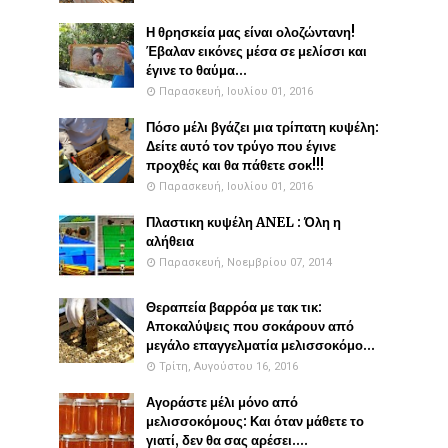
Η θρησκεία μας είναι ολοζώντανη!
Έβαλαν εικόνες μέσα σε μελίσσι και
έγινε το θαύμα...
Παρασκευή, Ιουλίου 01, 2016
Πόσο μέλι βγάζει μια τρίπατη κυψέλη:
Δείτε αυτό τον τρύγο που έγινε
προχθές και θα πάθετε σοκ!!!
Παρασκευή, Ιουλίου 01, 2016
Πλαστικη κυψέλη ANEL : Όλη η
αλήθεια
Παρασκευή, Νοεμβρίου 07, 2014
Θεραπεία βαρρόα με τακ τικ:
Αποκαλύψεις που σοκάρουν από
μεγάλο επαγγελματία μελισσοκόμο...
Τρίτη, Αυγούστου 16, 2016
Αγοράστε μέλι μόνο από
μελισσοκόμους: Και όταν μάθετε το
γιατί, δεν θα σας αρέσει....