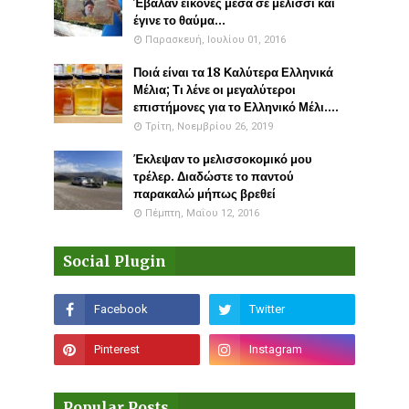
Έβαλαν εικόνες μέσα σε μελίσσι και
έγινε το θαύμα...
Παρασκευή, Ιουλίου 01, 2016
Ποιά είναι τα 18 Καλύτερα Ελληνικά
Μέλια; Τι λένε οι μεγαλύτεροι
επιστήμονες για το Ελληνικό Μέλι....
Τρίτη, Νοεμβρίου 26, 2019
Έκλεψαν το μελισσοκομικό μου
τρέλερ. Διαδώστε το παντού
παρακαλώ μήπως βρεθεί
Πέμπτη, Μαΐου 12, 2016
Social Plugin
Popular Posts