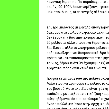
κανονική θεραπεία. Για παράδειγμα το 
και όχι 90-100% όπως νομίζουν μερικοί.
μελισσοκόμους, οι ερευνητές αλλά και η
Σήμερα μιλώντας με μεγάλο επαγγελματί
διαφορά στα βιολογικά φάρμακα και τα χ
δεν έχουν την ίδια αποτελεσματικότητα
50 μελίσσια, άλλο μπορεί να θεραπευτεί
βασίλισσα, άλλο να ψωφήσουν μέλισσες.
κάθε κυψέλης είναι διαφορετικό. Άρα έ
πρέπει να καταναπαυόμαστε ποτέ αφήνο
ταινίες, ξέρουμε ότι θα έχουμε μια (x)
εξαρτάται πόσο ανθεκτικά θα είναι τα 
Γράφει ένας αναγνώστης μελισσοκόμο
Άλλο είναι να αγαπούμε τις μέλισσες κ
του βουνού. Αυτό ακριβώς είναι η άχνη 
παιδεύεις με μια βασανιστική ζωή και 
αιθεροβάμονες όσοι πιστεύουμε ότι χω
έχασα πολλά μελίσσια στην αρχή, και ό
χάνω κανένα και πήρα μέλι και απο 15