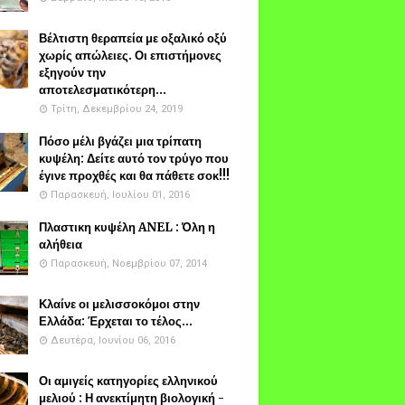
Βέλτιστη θεραπεία με οξαλικό οξύ
χωρίς απώλειες. Οι επιστήμονες
εξηγούν την
αποτελεσματικότερη...
Τρίτη, Δεκεμβρίου 24, 2019
Πόσο μέλι βγάζει μια τρίπατη
κυψέλη: Δείτε αυτό τον τρύγο που
έγινε προχθές και θα πάθετε σοκ!!!
Παρασκευή, Ιουλίου 01, 2016
Πλαστικη κυψέλη ANEL : Όλη η
αλήθεια
Παρασκευή, Νοεμβρίου 07, 2014
Κλαίνε οι μελισσοκόμοι στην
Ελλάδα: Έρχεται το τέλος...
Δευτέρα, Ιουνίου 06, 2016
Οι αμιγείς κατηγορίες ελληνικού
μελιού : Η ανεκτίμητη βιολογική -