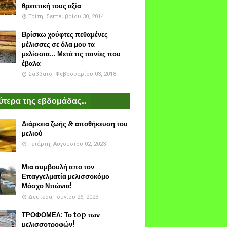
θρεπτική τους αξία
Τρίτη, Σεπτεμβρίου 30, 2014
Βρίσκω χούφτες πεθαμένες
μέλισσες σε όλα μου τα
μελίσσια... Μετά τις ταινίες που
έβαλα
Σάββατο, Φεβρουαρίου 03, 2018
τερα της εβδομάδας...
Διάρκεια ζωής & αποθήκευση του
μελιού
Τετάρτη, Αυγούστου 02, 2023
Μια συμβουλή απο τον
Επαγγελματία μελισσοκόμο
Μόσχο Ντιώνια!
Δευτέρα, Ιουνίου 26, 2023
ΤΡΟΦΟΜΕΛ: Το top των
μελισσοτροφών!