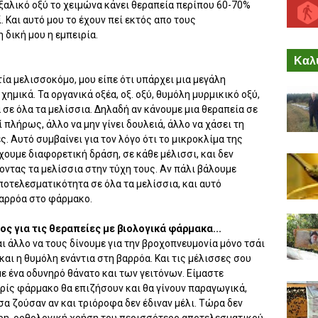
οξαλικό οξύ το χειμώνα κάνει θεραπεία περίπου 60-70%
 Και αυτό μου το έχουν πεί εκτός απο τους
 δική μου η εμπειρία.
Καλύ
α μελισσοκόμο, μου είπε ότι υπάρχει μια μεγάλη
ημικά. Τα οργανικά οξέα, οξ. οξύ, θυμόλη μυρμικικό οξύ,
 σε όλα τα μελίσσια. Δηλαδή αν κάνουμε μια θεραπεία σε
 πλήρως, άλλο να μην γίνει δουλειά, άλλο να χάσει τη
 Αυτό συμβαίνει για τον λόγο ότι το μικροκλίμα της
χουμε διαφορετική δράση, σε κάθε μέλισσι, και δεν
ντας τα μελίσσια στην τύχη τους. Αν πάλι βάλουμε
 αποτελεσματικότητα σε όλα τα μελίσσια, και αυτό
βαρρόα στο φάρμακο.
ς για τις θεραπείες με βιολογικά φάρμακα...
αι άλλο να τους δίνουμε για την βροχοπνευμονία μόνο τσάι
και η θυμόλη ενάντια στη βαρρόα. Και τις μέλισσες σου
με ένα οδυνηρό θάνατο και των γειτόνων. Είμαστε
ρίς φάρμακο θα επιζήσουν και θα γίνουν παραγωγικά,
σα ζούσαν αν και τριόροφα δεν έδιναν μέλι. Τώρα δεν
άρη, ορθολογική χρήση του περισσότερο αποτελεσματικού