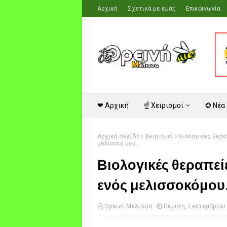
Αρχική
Σχετικά με εμάς
Επικοινωνία
❤ Αρχική
☝ Χειρισμοί
❂ Νέα
Αρχική σελίδα
Χειρισμοί
Βιολογικές θερα
μελίσσια μου...
Βιολογικές θεραπεί
ενός μελισσοκόμου.
Ορεινή Μέλισσα
Πέμπτη, Σεπτεμβρίου 