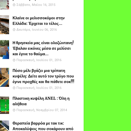
Σάββατο, Μαΐου 16, 2015
Κλαίνε οι μελισσοκόμοι στην
Ελλάδα: Έρχεται το τέλος...
Δευτέρα, Ιουνίου 06, 2016
Η θρησκεία μας είναι ολοζώντανη!
Έβαλαν εικόνες μέσα σε μελίσσι
και έγινε το θαύμα...
Παρασκευή, Ιουλίου 01, 2016
Πόσο μέλι βγάζει μια τρίπατη
κυψέλη: Δείτε αυτό τον τρύγο που
έγινε προχθές και θα πάθετε σοκ!!!
Παρασκευή, Ιουλίου 01, 2016
Πλαστικη κυψέλη ANEL : Όλη η
αλήθεια
Παρασκευή, Νοεμβρίου 07, 2014
Θεραπεία βαρρόα με τακ τικ:
Αποκαλύψεις που σοκάρουν από