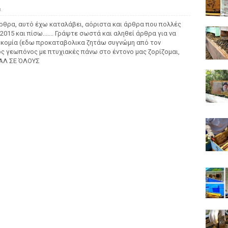
.
άρθρα, αυτό έχω καταλάβει, αόριστα και άρθρα που πολλές
015 και πίσω....... Γράψτε σωστά και αληθεί άρθρα για να
οκομία (εδω προκαταβολικα ζητάω συγνώμη από τον
ος γεωπόνος με πτυχιακές πάνω στο έντονο μας ζορίζομαι,
ΑΛ ΣΕ ΌΛΟΥΣ