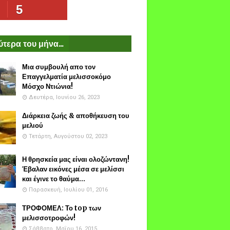
5
τερα του μήνα...
Μια συμβουλή απο τον
Επαγγελματία μελισσοκόμο
Μόσχο Ντιώνια!
Δευτέρα, Ιουνίου 26, 2023
Διάρκεια ζωής & αποθήκευση του
μελιού
Τετάρτη, Αυγούστου 02, 2023
Η θρησκεία μας είναι ολοζώντανη!
Έβαλαν εικόνες μέσα σε μελίσσι
και έγινε το θαύμα...
Παρασκευή, Ιουλίου 01, 2016
ΤΡΟΦΟΜΕΛ: Το top των
μελισσοτροφών!
Σάββατο, Μαΐου 16, 2015