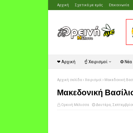
Αρχική
Σχετικά με εμάς
Επικοινωνία
❤ Αρχική
☝ Χειρισμοί
❂ Νέα
Αρχική σελίδα
Χειρισμοί
Μακεδονική Βασ
Μακεδονική Βασίλι
Ορεινή Μέλισσα
Δευτέρα, Σεπτεμβρίου