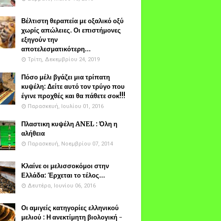
Βέλτιστη θεραπεία με οξαλικό οξύ
χωρίς απώλειες. Οι επιστήμονες
εξηγούν την
αποτελεσματικότερη...
Τρίτη, Δεκεμβρίου 24, 2019
Πόσο μέλι βγάζει μια τρίπατη
κυψέλη: Δείτε αυτό τον τρύγο που
έγινε προχθές και θα πάθετε σοκ!!!
Παρασκευή, Ιουλίου 01, 2016
Πλαστικη κυψέλη ANEL : Όλη η
αλήθεια
Παρασκευή, Νοεμβρίου 07, 2014
Κλαίνε οι μελισσοκόμοι στην
Ελλάδα: Έρχεται το τέλος...
Δευτέρα, Ιουνίου 06, 2016
Οι αμιγείς κατηγορίες ελληνικού
μελιού : Η ανεκτίμητη βιολογική -