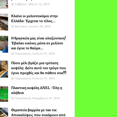
Σάββατο, Μαΐου 16, 2015
Κλαίνε οι μελισσοκόμοι στην
Ελλάδα: Έρχεται το τέλος...
Δευτέρα, Ιουνίου 06, 2016
Η θρησκεία μας είναι ολοζώντανη!
Έβαλαν εικόνες μέσα σε μελίσσι
και έγινε το θαύμα...
Παρασκευή, Ιουλίου 01, 2016
Πόσο μέλι βγάζει μια τρίπατη
κυψέλη: Δείτε αυτό τον τρύγο που
έγινε προχθές και θα πάθετε σοκ!!!
Παρασκευή, Ιουλίου 01, 2016
Πλαστικη κυψέλη ANEL : Όλη η
αλήθεια
Παρασκευή, Νοεμβρίου 07, 2014
Θεραπεία βαρρόα με τακ τικ:
Αποκαλύψεις που σοκάρουν από