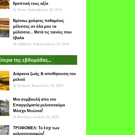
θρεπτική τους αξία
Τρίτη, Σεπτεμβρίου 30, 2014
Βρίσκω χούφτες πεθαμένες
μέλισσες σε όλα μου τα
μελίσσια... Μετά τις ταινίες που
έβαλα
Σάββατο, Φεβρουαρίου 03, 2018
τερα της εβδομάδας...
Διάρκεια ζωής & αποθήκευση του
μελιού
Τετάρτη, Αυγούστου 02, 2023
Μια συμβουλή απο τον
Επαγγελματία μελισσοκόμο
Μόσχο Ντιώνια!
Δευτέρα, Ιουνίου 26, 2023
ΤΡΟΦΟΜΕΛ: Το top των
μελισσοτροφών!