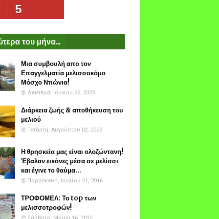
5
τερα του μήνα...
Μια συμβουλή απο τον
Επαγγελματία μελισσοκόμο
Μόσχο Ντιώνια!
Δευτέρα, Ιουνίου 26, 2023
Διάρκεια ζωής & αποθήκευση του
μελιού
Τετάρτη, Αυγούστου 02, 2023
Η θρησκεία μας είναι ολοζώντανη!
Έβαλαν εικόνες μέσα σε μελίσσι
και έγινε το θαύμα...
Παρασκευή, Ιουλίου 01, 2016
ΤΡΟΦΟΜΕΛ: Το top των
μελισσοτροφών!
Σάββατο, Μαΐου 16, 2015