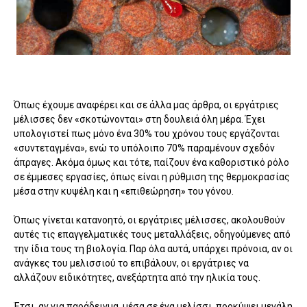
Όπως έχουμε αναφέρει και σε άλλα μας άρθρα, οι εργάτριες
μέλισσες δεν «σκοτώνονται» στη δουλειά όλη μέρα. Έχει
υπολογιστεί πως μόνο ένα 30% του χρόνου τους εργάζονται
«συντεταγμένα», ενώ το υπόλοιπο 70% παραμένουν σχεδόν
άπραγες. Ακόμα όμως και τότε, παίζουν ένα καθοριστικό ρόλο
σε έμμεσες εργασίες, όπως είναι η ρύθμιση της θερμοκρασίας
μέσα στην κυψέλη και η «επιθεώρηση» του γόνου.
Όπως γίνεται κατανοητό, οι εργάτριες μέλισσες, ακολουθούν
αυτές τις επαγγελματικές τους μεταλλάξεις, οδηγούμενες από
την ίδια τους τη βιολογία. Παρ όλα αυτά, υπάρχει πρόνοια, αν οι
ανάγκες του μελισσιού το επιβάλουν, οι εργάτριες να
αλλάζουν ειδικότητες, ανεξάρτητα από την ηλικία τους.
Έτσι, αν για παράδειγμα, μέσα σε ένα μελίσσι, προκύψει μεγάλη