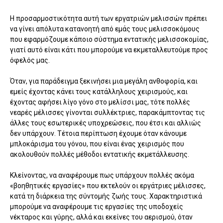
Η προσαρμοστικότητα αυτή των εργατριών μελισσών πρέπει
να γίνει απόλυτα κατανοητή από εμάς τους μελισσοκόμους
που εφαρμόζουμε κάποιο σύστημα εντατικής μελισσοκομίας,
γιατί αυτό είναι κάτι που μπορούμε να εκμεταλλευτούμε προς
όφελός μας.
Όταν, για παράδειγμα ξεκινήσει μια μεγάλη ανθοφορία, και
εμείς έχοντας κάνει τους κατάλληλους χειρισμούς, και
έχοντας αφήσει λίγο γόνο στο μελίσσι μας, τότε πολλές
νεαρές μέλισσες γίνονται συλλέκτριες, παρακάμπτοντας τις
άλλες τους εσωτερικές υποχρεώσεις, που έτσι και αλλιώς
δεν υπάρχουν. Τέτοια περίπτωση έχουμε όταν κάνουμε
μπλοκάρισμα του γόνου, που είναι ένας χειρισμός που
ακολουθούν πολλές μέθοδοι εντατικής εκμετάλλευσης.
Κλείνοντας, να αναφέρουμε πως υπάρχουν πολλές ακόμα
«βοηθητικές εργασίες» που εκτελούν οι εργάτριες μέλισσες,
κατά τη διάρκεια της σύντομής ζωής τους. Χαρακτηριστικά
μπορούμε να αναφέρουμε τις εργασίες της υποδοχείς
νέκταρος και γύρης, αλλά και εκείνες του αερισμού, όταν