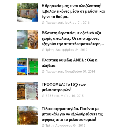
Η θρησκεία μας είναι ολοζώντανη!
Έβαλαν εικόνες μέσα σε μελίσσι και
έγινε το θαύμα...
Παρασκευή, Ιουλίου 01, 2016
Βέλτιστη θεραπεία με οξαλικό οξύ
χωρίς απώλειες. Οι επιστήμονες
εξηγούν την αποτελεσματικότερη...
Τρίτη, Δεκεμβρίου 24, 2019
Πλαστικη κυψέλη ANEL : Όλη η
αλήθεια
Παρασκευή, Νοεμβρίου 07, 2014
ΤΡΟΦΟΜΕΛ: Το top των
μελισσοτροφών!
Σάββατο, Μαΐου 16, 2015
Τέλεια σφηκοπαγίδα: Πατέντα με
μπουκάλι για να εξολοθρεύσετε τις
σφήκες από το μελισσοκομείο!
Τρίτη, Αυγούστου 04, 2015