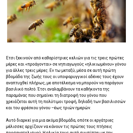
Έτσι ξεκινούν από καθαρίστριες κελιών για τις τρεις πρώτες
μέρες και «προάγονται» σε νηπιαγωγούς «ηλικιωμένου» γόνου
για άλλες τρεις μέρες. Εν τω μεταξύ, μέσα σε αυτή πρώτη
βδομάδα της ζωής τους οι υποφαρυγγικοί αδένες τους έχουν
αναπτυχθεί πλήρως, με αποτέλεσμα να μπορούν να παράγουν
βασιλικό πολτό. Έτσι αναλαμβάνουν τα καθήκοντα της
παραμάνας που σημαίνει τη διατροφή του γόνου που
χρειάζεται αυτή τη πολύτιμοι τροφή, δηλαδή των βασιλισσών
και του φρέσκου γόνου –έως τριών ημερών.
Αυτό διαρκεί για μια ακόμα βδομάδα, οπότε οι εργάτριες
μέλισσες αρχίζουν να κάνουν τις πρώτες τους πτήσεις
προσανατολισμού. Η ηλικία τους αυτή συμπίπτει με την