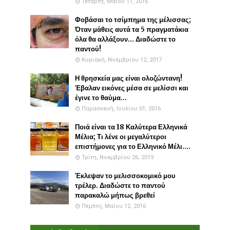
Τετάρτη, Μαΐου 11, 2016
Φοβάσαι το τσίμπημα της μέλισσας;
Όταν μάθεις αυτά τα 5 πραγματάκια
όλα θα αλλάξουν... Διαδώστε το
παντού!
Κυριακή, Νοεμβρίου 12, 2017
Η θρησκεία μας είναι ολοζώντανη!
Έβαλαν εικόνες μέσα σε μελίσσι και
έγινε το θαύμα...
Παρασκευή, Ιουλίου 01, 2016
Ποιά είναι τα 18 Καλύτερα Ελληνικά
Μέλια; Τι λένε οι μεγαλύτεροι
επιστήμονες για το Ελληνικό Μέλι....
Τρίτη, Νοεμβρίου 26, 2019
Έκλεψαν το μελισσοκομικό μου
τρέλερ. Διαδώστε το παντού
παρακαλώ μήπως βρεθεί
Πέμπτη, Μαΐου 12, 2016