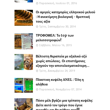
Παρασκευή, Ιουλίου 01, 2016
Οι αμιγείς κατηγορίες ελληνικού μελιού
: Η ανεκτίμητη βιολογική - θρεπτική
τους αξία
Τρίτη, Σεπτεμβρίου 30, 2014
ΤΡΟΦΟΜΕΛ: Το top των
μελισσοτροφών!
Σάββατο, Μαΐου 16, 2015
Βέλτιστη θεραπεία με οξαλικό οξύ
χωρίς απώλειες. Οι επιστήμονες
εξηγούν την αποτελεσματικότερη...
Τρίτη, Δεκεμβρίου 24, 2019
Πλαστικη κυψέλη ANEL : Όλη η
αλήθεια
Παρασκευή, Νοεμβρίου 07, 2014
Πόσο μέλι βγάζει μια τρίπατη κυψέλη:
Δείτε αυτό τον τρύγο που έγινε
προχθές και θα πάθετε σοκ!!!