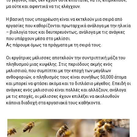
το γεγονός πως δεν έχουν ούτε επιστάτες να τις επιβλέπουν,
μα ούτε και αφεντικά να τις ελέγχουν.
Η βασική τους υποχρέωση είναι να εκτελούν μια σειρά από
εργασίες που καθορίζονται πρωταρχικά ανάλογα με την ηλικία
– βιολογία τους και δευτερευόντως, ανάλογα με τις ανάγκες
που υπάρχουν μέσα στο μελίσσι.
Ας πάρουμε όμως τα πράγματα με τη σειρά τους.
Οι εργάτριες μέλισσες αποτελούν την συντριπτική μάζα του
πληθυσμού μιας κυψέλης. Στις περιόδους ακμής ενός
μελισσιού, που συμπίπτει με την εποχή των μεγάλων
ανθοφοριών, ο πληθυσμός τους είναι συνήθως 50,000 άτομα
και μπορεί να φτάσει ακόμα και το διπλάσιο μέγεθος. Επειδή οι
ανάγκες ενός μελισσιού είναι πολλές και αλλάζουν, ανάλογα
με τις εποχές, οι μέλισσες έχουν επιλέξει να ακολουθούν
κάποια διαδοχή στα εργασιακά τους καθήκοντα.