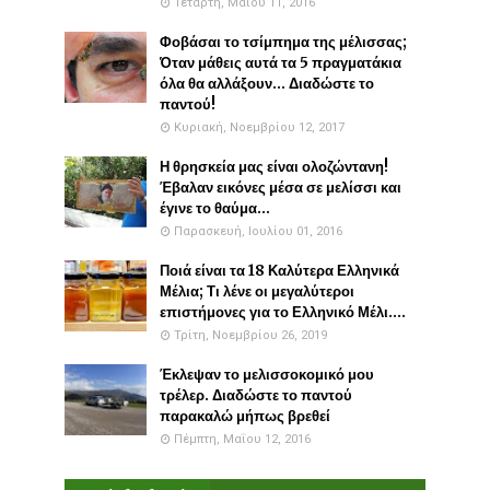
Τετάρτη, Μαΐου 11, 2016
Φοβάσαι το τσίμπημα της μέλισσας;
Όταν μάθεις αυτά τα 5 πραγματάκια
όλα θα αλλάξουν... Διαδώστε το
παντού!
Κυριακή, Νοεμβρίου 12, 2017
Η θρησκεία μας είναι ολοζώντανη!
Έβαλαν εικόνες μέσα σε μελίσσι και
έγινε το θαύμα...
Παρασκευή, Ιουλίου 01, 2016
Ποιά είναι τα 18 Καλύτερα Ελληνικά
Μέλια; Τι λένε οι μεγαλύτεροι
επιστήμονες για το Ελληνικό Μέλι....
Τρίτη, Νοεμβρίου 26, 2019
Έκλεψαν το μελισσοκομικό μου
τρέλερ. Διαδώστε το παντού
παρακαλώ μήπως βρεθεί
Πέμπτη, Μαΐου 12, 2016