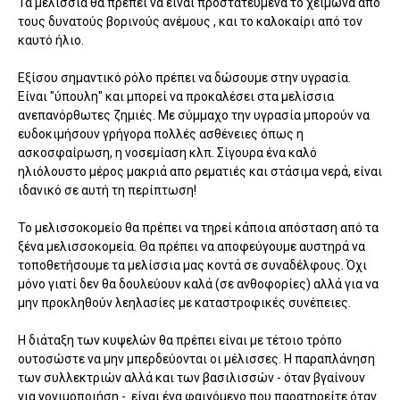
Τα μελίσσια θα πρέπει να είναι προστατευμένα το χειμώνα από
τους δυνατούς βορινούς ανέμους , και το καλοκαίρι από τον
καυτό ήλιο.
Εξίσου σημαντικό ρόλο πρέπει να δώσουμε στην υγρασία.
Είναι "ύπουλη" και μπορεί να προκαλέσει στα μελίσσια
ανεπανόρθωτες ζημιές. Με σύμμαχο την υγρασία μπορούν να
ευδοκιμήσουν γρήγορα πολλές ασθένειες όπως η
ασκοσφαίρωση, η νοσεμίαση κλπ. Σίγουρα ένα καλό
ηλιόλουστο μέρος μακριά απο ρεματιές και στάσιμα νερά, είναι
ιδανικό σε αυτή τη περίπτωση!
Το μελισσοκομείο θα πρέπει να τηρεί κάποια απόσταση από τα
ξένα μελισσοκομεία. Θα πρέπει να αποφεύγουμε αυστηρά να
τοποθετήσουμε τα μελίσσια μας κοντά σε συναδέλφους. Όχι
μόνο γιατί δεν θα δουλεύουν καλά (σε ανθοφορίες) αλλά για να
μην προκληθούν λεηλασίες με καταστροφικές συνέπειες.
Η διάταξη των κυψελών θα πρέπει είναι με τέτοιο τρόπο
ουτοσώστε να μην μπερδεύονται οι μέλισσες. Η παραπλάνηση
των συλλεκτριών αλλά και των βασιλισσών - όταν βγαίνουν
για γονιμοποιήση - είναι ένα φαινόμενο που παρατηρείτε όταν