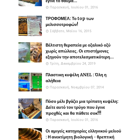
έγινε το θαύμα...
Παρασκευή, Ιουλίου 01, 2016
ΤΡΟΦΟΜΕΛ: Το top των
μελισσοτροφών!
Σάββατο, Μαΐου 16, 2015
Βέλτιστη θεραπεία με οξαλικό οξύ
χωρίς απώλειες. Οι επιστήμονες
εξηγούν την αποτελεσματικότερη...
Τρίτη, Δεκεμβρίου 24, 2019
Πλαστικη κυψέλη ANEL : Όλη η
αλήθεια
Παρασκευή, Νοεμβρίου 07, 2014
Πόσο μέλι βγάζει μια τρίπατη κυψέλη:
Δείτε αυτό τον τρύγο που έγινε
προχθές και θα πάθετε σοκ!!!
Παρασκευή, Ιουλίου 01, 2016
Οι αμιγείς κατηγορίες ελληνικού μελιού
: Η ανεκτίμητη βιολογική - θρεπτική