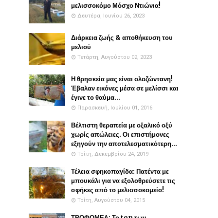
μελισσοκόμο Μόσχο Ντιώνια!
Δευτέρα, Ιουνίου 26, 2023
Διάρκεια ζωής & αποθήκευση του
μελιού
Τετάρτη, Αυγούστου 02, 2023
Η θρησκεία μας είναι ολοζώντανη!
Έβαλαν εικόνες μέσα σε μελίσσι και
έγινε το θαύμα...
Παρασκευή, Ιουλίου 01, 2016
Βέλτιστη θεραπεία με οξαλικό οξύ
χωρίς απώλειες. Οι επιστήμονες
εξηγούν την αποτελεσματικότερη...
Τρίτη, Δεκεμβρίου 24, 2019
Τέλεια σφηκοπαγίδα: Πατέντα με
μπουκάλι για να εξολοθρεύσετε τις
σφήκες από το μελισσοκομείο!
Τρίτη, Αυγούστου 04, 2015
ΤΡΟΦΟΜΕΛ: Το top των