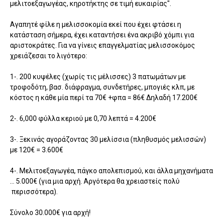
μελιτοεξαγωγέας, κηροτήκτης σε τιμή ευκαιρίας".
Αγαπητέ φίλε η μελισσοκομία εκεί που έχει φτάσει η
κατάσταση σήμερα, έχει καταντήσει ένα ακριβό χόμπι για
αριστοκράτες. Για να γίνεις επαγγελματίας μελισσοκόμος
χρειάζεσαι το λιγότερο:
1-. 200 κυψέλες (χωρίς τις μέλισσες) 3 πατωμάτων με
τροφοδότη, βασ. διάφραγμα, συνδετήρες, μπογιές κλπ, με
κόστος η κάθε μία περί τα 70€ +φπα = 86€ Δηλαδή 17.200€
2-. 6,000 φύλλα κεριού με 0,70 λεπτά = 4.200€
3-. Ξεκινάς αγοράζοντας 30 μελίσσια (πληθυσμός μελισσών)
με 120€ = 3.600€
4-. Μελιτοεξαγωγέα, πάγκο απολεπισμού, και άλλα μηχανήματα
… 5.000€ (για μια αρχή. Αργότερα θα χρειαστείς πολύ
περισσότερα).
Σύνολο 30.000€ για αρχή!