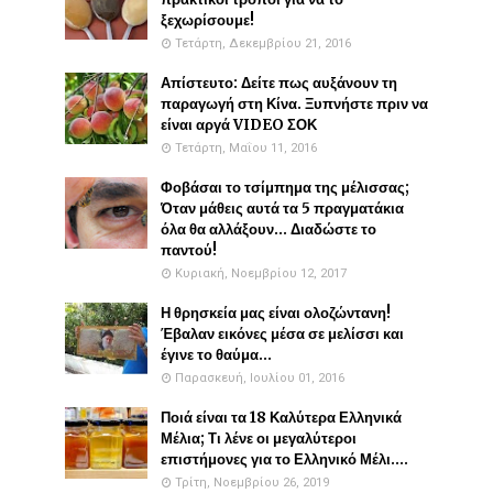
ξεχωρίσουμε!
Τετάρτη, Δεκεμβρίου 21, 2016
Απίστευτο: Δείτε πως αυξάνουν τη
παραγωγή στη Κίνα. Ξυπνήστε πριν να
είναι αργά VIDEO ΣΟΚ
Τετάρτη, Μαΐου 11, 2016
Φοβάσαι το τσίμπημα της μέλισσας;
Όταν μάθεις αυτά τα 5 πραγματάκια
όλα θα αλλάξουν... Διαδώστε το
παντού!
Κυριακή, Νοεμβρίου 12, 2017
Η θρησκεία μας είναι ολοζώντανη!
Έβαλαν εικόνες μέσα σε μελίσσι και
έγινε το θαύμα...
Παρασκευή, Ιουλίου 01, 2016
Ποιά είναι τα 18 Καλύτερα Ελληνικά
Μέλια; Τι λένε οι μεγαλύτεροι
επιστήμονες για το Ελληνικό Μέλι....
Τρίτη, Νοεμβρίου 26, 2019