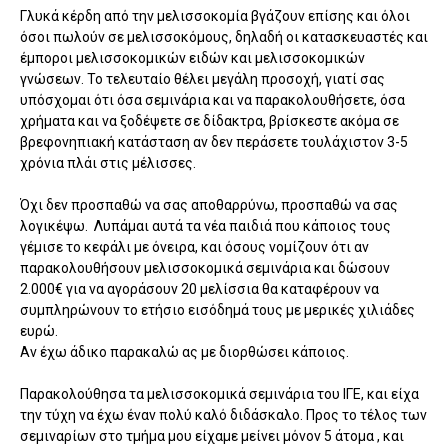
Γλυκά κέρδη από την μελισσοκομία βγάζουν επίσης και όλοι
όσοι πωλούν σε μελισσοκόμους, δηλαδή οι κατασκευαστές και
έμποροι μελισσοκομικών ειδών και μελισσοκομικών
γνώσεων. Το τελευταίο θέλει μεγάλη προσοχή, γιατί σας
υπόσχομαι ότι όσα σεμινάρια και να παρακολουθήσετε, όσα
χρήματα και να ξοδέψετε σε δίδακτρα, βρίσκεστε ακόμα σε
βρεφονηπιακή κατάσταση αν δεν περάσετε τουλάχιστον 3-5
χρόνια πλάι στις μέλισσες.
Όχι δεν προσπαθώ να σας αποθαρρύνω, προσπαθώ να σας
λογικέψω. Λυπάμαι αυτά τα νέα παιδιά που κάποιος τους
γέμισε το κεφάλι με όνειρα, και όσους νομίζουν ότι αν
παρακολουθήσουν μελισσοκομικά σεμινάρια και δώσουν
2.000€ για να αγοράσουν 20 μελίσσια θα καταφέρουν να
συμπληρώνουν το ετήσιο εισόδημά τους με μερικές χιλιάδες
ευρώ.
Αν έχω άδικο παρακαλώ ας με διορθώσει κάποιος.
Παρακολούθησα τα μελισσοκομικά σεμινάρια του ΙΓΕ, και είχα
την τύχη να έχω έναν πολύ καλό διδάσκαλο. Προς το τέλος των
σεμιναρίων στο τμήμα μου είχαμε μείνει μόνον 5 άτομα , και