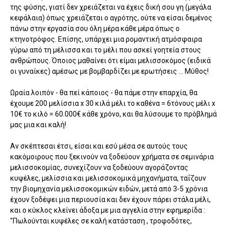
της φύσης, γιατί δεν χρειάζεται να έχεις δική σου γη (μεγάλα
κεφάλαια) όπως χρειάζεται ο αγρότης, ούτε να είσαι δεμένος
πάνω στην εργασία σου όλη μέρα κάθε μέρα όπως ο
κτηνοτρόφος. Επίσης, υπάρχει μια ρομαντική ατμόσφαιρα
γύρω από τη μέλισσα και το μέλι που ασκεί γοητεία στους
ανθρώπους. Όποιος μαθαίνει ότι είμαι μελισσοκόμος (ειδικά
οι γυναίκες) αμέσως με βομβαρδίζει με ερωτήσεις … Μύθος!
Ωραία λοιπόν - θα πεί κάποιος - θα πάμε στην επαρχία, θα
έχουμε 200 μελίσσια x 30 κιλά μέλι το καθένα = 6τόνους μέλι x
10€ το κιλό = 60.000€ κάθε χρόνο, και θα λύσουμε το πρόβλημά
μας μια και καλή!
Αν σκέπτεσαι έτσι, είσαι και εσύ μέσα σε αυτούς τους
κακόμοιρους που ξεκινούν να ξοδεύουν χρήματα σε σεμινάρια
μελισσοκομίας, συνεχίζουν να ξοδεύουν αγοράζοντας
κυψέλες, μελίσσια και μελισσοκομικά μηχανήματα, ταΐζουν
την βιομηχανία μελισσοκομικών ειδών, μετά από 3-5 χρόνια
έχουν ξοδέψει μια περιουσία και δεν έχουν πάρει στάλα μέλι,
και ο κύκλος κλείνει άδοξα με μια αγγελία στην εφημερίδα :
"Πωλούνται κυψέλες σε καλή κατάσταση , τροφοδότες,