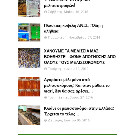
μελισσοτροφών!
Σάββατο, Μαΐου 16, 2015
Πλαστικη κυψέλη ANEL : Όλη η
αλήθεια
Παρασκευή, Νοεμβρίου 07, 2014
ΧΑΝΟΥΜΕ ΤΑ ΜΕΛΙΣΣΙΑ ΜΑΣ
ΒΟΗΘΗΣΤΕ - ΦΩΝΗ ΑΠΟΓΝΩΣΗΣ ΑΠΟ
ΟΛΟΥΣ ΤΟΥΣ ΜΕΛΙΣΣΟΚΟΜΟΥΣ
Τετάρτη, Ιουνίου 19, 2019
Αγοράστε μέλι μόνο από
μελισσοκόμους: Και όταν μάθετε το
γιατί, δεν θα σας αρέσει....
Τρίτη, Σεπτεμβρίου 27, 2016
Κλαίνε οι μελισσοκόμοι στην Ελλάδα:
Έρχεται το τέλος...
Δευτέρα, Ιουνίου 06, 2016