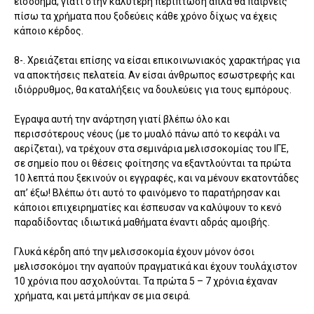
εισόδημα, γιατί στην καλύτερη περίπτωση απλά θα παίρνεις
πίσω τα χρήματα που ξοδεύεις κάθε χρόνο δίχως να έχεις
κάποιο κέρδος.
8-. Χρειάζεται επίσης να είσαι επικοινωνιακός χαρακτήρας για
να αποκτήσεις πελατεία. Αν είσαι άνθρωπος εσωστρεφής και
ιδιόρρυθμος, θα καταλήξεις να δουλεύεις για τους εμπόρους.
Έγραψα αυτή την ανάρτηση γιατί βλέπω όλο και
περισσότερους νέους (με το μυαλό πάνω από το κεφάλι να
αερίζεται), να τρέχουν στα σεμινάρια μελισσοκομίας του ΙΓΕ,
σε σημείο που οι θέσεις φοίτησης να εξαντλούνται τα πρώτα
10 λεπτά που ξεκινούν οι εγγραφές, και να μένουν εκατοντάδες
απ’ έξω! Βλέπω ότι αυτό το φαινόμενο το παρατήρησαν και
κάποιοι επιχειρηματίες και έσπευσαν να καλύψουν το κενό
παραδίδοντας ιδιωτικά μαθήματα έναντι αδράς αμοιβής.
Γλυκά κέρδη από την μελισσοκομία έχουν μόνον όσοι
μελισσοκόμοι την αγαπούν πραγματικά και έχουν τουλάχιστον
10 χρόνια που ασχολούνται. Τα πρώτα 5 – 7 χρόνια έχαναν
χρήματα, και μετά μπήκαν σε μια σειρά.