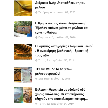
Διάρκεια ζωής & αποθήκευση του
μελιού
Τετάρτη, Αυγούστου 02, 2023
Η θρησκεία μας είναι ολοζώντανη!
Έβαλαν εικόνες μέσα σε μελίσσι και
έγινε το θαύμα...
Παρασκευή, Ιουλίου 01, 2016
Οι αμιγείς κατηγορίες ελληνικού μελιού
: Η ανεκτίμητη βιολογική - θρεπτική
τους αξία
Τρίτη, Σεπτεμβρίου 30, 2014
ΤΡΟΦΟΜΕΛ: Το top των
μελισσοτροφών!
Σάββατο, Μαΐου 16, 2015
Βέλτιστη θεραπεία με οξαλικό οξύ
χωρίς απώλειες. Οι επιστήμονες
εξηγούν την αποτελεσματικότερη...
Τρίτη, Δεκεμβρίου 24, 2019