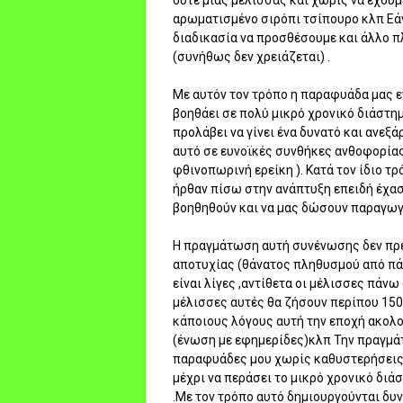
ούτε μιας μέλισσας και χωρίς να έχου
αρωματισμένο σιρόπι τσίπουρο κλπ Εάν
διαδικασία να προσθέσουμε και άλλο πλ
(συνήθως δεν χρειάζεται) .
Με αυτόν τον τρόπο η παραφυάδα μας ε
βοηθάει σε πολύ μικρό χρονικό διάστη
προλάβει να γίνει ένα δυνατό και ανεξά
αυτό σε ευνοϊκές συνθήκες ανθοφορίας 
φθινοπωρινή ερείκη ). Κατά τον ίδιο τ
ήρθαν πίσω στην ανάπτυξη επειδή έχασ
βοηθηθούν και να μας δώσουν παραγωγή
Η πραγμάτωση αυτή συνένωσης δεν πρέ
αποτυχίας (θάνατος πληθυσμού από πάλη
είναι λίγες ,αντίθετα οι μέλισσες πάνω
μέλισσες αυτές θα ζήσουν περίπου 150 
κάποιους λόγους αυτή την εποχή ακολ
(ένωση με εφημερίδες)κλπ Την πραγμά
παραφυάδες μου χωρίς καθυστερήσεις 
μέχρι να περάσει το μικρό χρονικό διά
.Με τον τρόπο αυτό δημιουργούνται δ