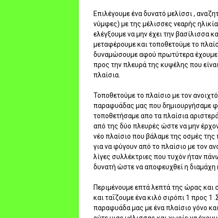
Επιλέγουμε ένα δυνατό μελίσσι , αναζη
νύμφες) με της μέλισσες νεαρής ηλικί
ελέγξουμε να μην έχει την βασίλισσα κ
μεταφέρουμε και τοποθετούμε το πλαίσ
δυναμώσουμε αφού πρωτύτερα έχουμε α
προς την πλευρά της κυψέλης που είνα
πλαίσια.
Τοποθετούμε το πλαίσιο με τον ανοιχτό
παραφυάδας μας που δημιουργήσαμε φρ
τοποθετήσαμε απο τα πλαίσια αριστερά
από της δύο πλευρές ώστε να μην έρχον
νέο πλαίσιο που βάλαμε της οσμές της
για να φύγουν από το πλαίσιο με τον α
λίγες συλλέκτριες που τυχόν ήταν πάν
δυνατή ώστε να αποφευχθεί η διαμάχη 
Περιμένουμε επτά λεπτά της ώρας και 
και ταΐζουμε ένα κιλό σιρόπι 1 προς 1
παραφυάδα μας με ένα πλαίσιο γόνο κα