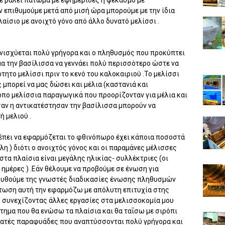
με βάλει πάτωμα με εφημερίδες η ψεκασμό με
 επιθυμούμε μετά από μισή ώρα μπορούμε με την ίδια
αίσιο με ανοιχτό γόνο από άλλο δυνατό μελίσσι .
νισχύεται πολύ γρήγορα και ο πληθυσμός που προκύπτει
μα την βασίλισσα να γεννάει πολύ περισσότερο ώστε να
ρτητο μελίσσι πριν το κενό του καλοκαιριού .Το μελίσσι
μπορεί να μας δώσει και μέλια (καστανιά και
ρόπο μελίσσια παραγωγικά που προορίζονταν για μέλια και
αν η αντικατέστησαν την βασίλισσα μπορούν να
 μελιού .
πει να εφαρμόζεται το φθινόπωρο έχει κάποια ποσοστά
 ) διότι ο ανοιχτός γόνος και οι παραμάνες μέλισσες
 στα πλαίσια είναι μεγάλης ηλικίας- συλλέκτριες (οι
ημέρες ) .Εάν θέλουμε να προβούμε σε ένωση για
ουθούμε της γνωστές διαδικασίες ένωσης πληθυσμών
τωση αυτή την εφαρμόζω με απόλυτη επιτυχία στης
συνεχίζοντας άλλες εργασίες στα μελισσοκομία μου
στημα που θα ενώσω τα πλαίσια και θα ταΐσω με σιρόπι
υνατές παραφυάδες που αναπτύσσονται πολύ γρήγορα και