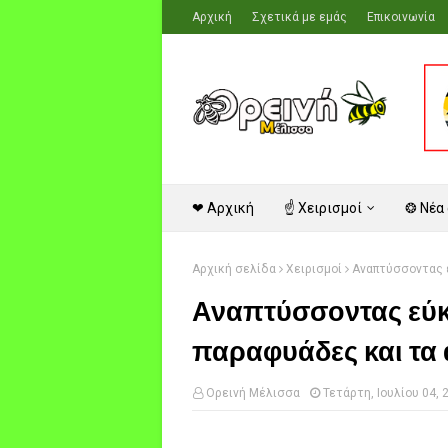
Αρχική
Σχετικά με εμάς
Επικοινωνία
❤ Αρχική
☝ Χειρισμοί
❂ Νέα
Αρχική σελίδα
Χειρισμοί
Αναπτύσσοντας ε
Αναπτύσσοντας εύκ
παραφυάδες και τα 
Ορεινή Μέλισσα
Τετάρτη, Ιουλίου 04, 