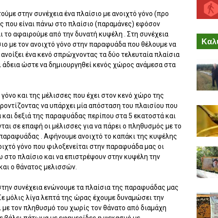
τούμε στην συνέχεια ένα πλαίσιο με ανοιχτό γόνο (προ
ας που είναι πάνω στο πλαίσιο (παραμάνες) εφόσον
αι το αφαιρούμε από την δυνατή κυψέλη . Στη συνέχεια
Καλύ
ιο με τον ανοιχτό γόνο στην παραφυάδα που θέλουμε να
νοίξει ένα κενό σπρώχνοντας τα δύο τελευταία πλαίσια
ι άδεια ώστε να δημιουργηθεί κενός χώρος ανάμεσα στα
 γόνο και της μέλισσες που έχει στον κενό χώρο της
οντίζοντας να υπάρχει μία απόσταση του πλαισίου που
 και δεξιά της παραφυάδας περίπου στα 5 εκατοστά και
ται σε επαφή οι μέλισσες για να πάρει ο πληθυσμός με το
 παραφυάδας . Αφήνουμε ανοιχτό το καπάκι της κυψέλης
νοιχτό γόνο που φιλοξενείται στην παραφυάδα μας οι
ω στο πλαίσιο και να επιστρέψουν στην κυψέλη την
και ο θάνατος μελισσών.
στην συνέχεια ενώνουμε τα πλαίσια της παραφυάδας μας
 .Σε μόλις λίγα λεπτά της ώρας έχουμε δυναμώσει την
ι με τον πληθυσμό του χωρίς τον θάνατο από διαμάχη