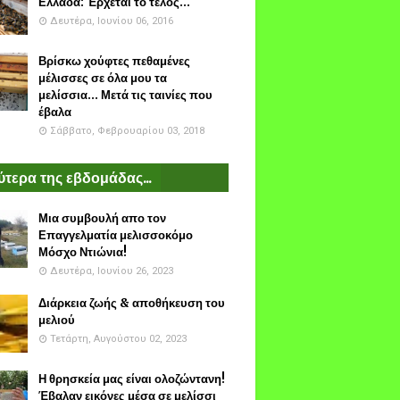
Ελλάδα: Έρχεται το τέλος...
Δευτέρα, Ιουνίου 06, 2016
Βρίσκω χούφτες πεθαμένες
μέλισσες σε όλα μου τα
μελίσσια... Μετά τις ταινίες που
έβαλα
Σάββατο, Φεβρουαρίου 03, 2018
τερα της εβδομάδας...
Μια συμβουλή απο τον
Επαγγελματία μελισσοκόμο
Μόσχο Ντιώνια!
Δευτέρα, Ιουνίου 26, 2023
Διάρκεια ζωής & αποθήκευση του
μελιού
Τετάρτη, Αυγούστου 02, 2023
Η θρησκεία μας είναι ολοζώντανη!
Έβαλαν εικόνες μέσα σε μελίσσι