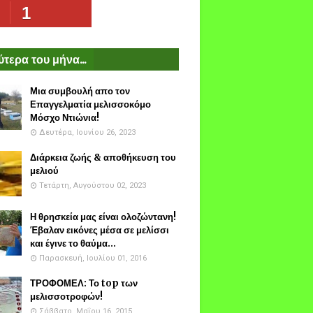
1
τερα του μήνα...
Μια συμβουλή απο τον
Επαγγελματία μελισσοκόμο
Μόσχο Ντιώνια!
Δευτέρα, Ιουνίου 26, 2023
Διάρκεια ζωής & αποθήκευση του
μελιού
Τετάρτη, Αυγούστου 02, 2023
Η θρησκεία μας είναι ολοζώντανη!
Έβαλαν εικόνες μέσα σε μελίσσι
και έγινε το θαύμα...
Παρασκευή, Ιουλίου 01, 2016
ΤΡΟΦΟΜΕΛ: Το top των
μελισσοτροφών!
Σάββατο, Μαΐου 16, 2015