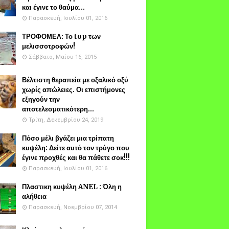
και έγινε το θαύμα...
Παρασκευή, Ιουλίου 01, 2016
ΤΡΟΦΟΜΕΛ: Το top των
μελισσοτροφών!
Σάββατο, Μαΐου 16, 2015
Βέλτιστη θεραπεία με οξαλικό οξύ
χωρίς απώλειες. Οι επιστήμονες
εξηγούν την
αποτελεσματικότερη...
Τρίτη, Δεκεμβρίου 24, 2019
Πόσο μέλι βγάζει μια τρίπατη
κυψέλη: Δείτε αυτό τον τρύγο που
έγινε προχθές και θα πάθετε σοκ!!!
Παρασκευή, Ιουλίου 01, 2016
Πλαστικη κυψέλη ANEL : Όλη η
αλήθεια
Παρασκευή, Νοεμβρίου 07, 2014