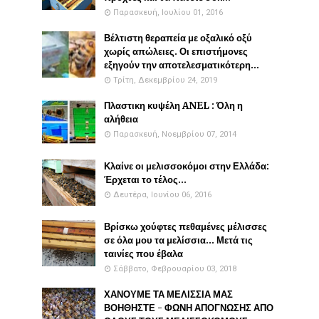
Παρασκευή, Ιουλίου 01, 2016
Βέλτιστη θεραπεία με οξαλικό οξύ
χωρίς απώλειες. Οι επιστήμονες
εξηγούν την αποτελεσματικότερη...
Τρίτη, Δεκεμβρίου 24, 2019
Πλαστικη κυψέλη ANEL : Όλη η
αλήθεια
Παρασκευή, Νοεμβρίου 07, 2014
Κλαίνε οι μελισσοκόμοι στην Ελλάδα:
Έρχεται το τέλος...
Δευτέρα, Ιουνίου 06, 2016
Βρίσκω χούφτες πεθαμένες μέλισσες
σε όλα μου τα μελίσσια... Μετά τις
ταινίες που έβαλα
Σάββατο, Φεβρουαρίου 03, 2018
ΧΑΝΟΥΜΕ ΤΑ ΜΕΛΙΣΣΙΑ ΜΑΣ
ΒΟΗΘΗΣΤΕ - ΦΩΝΗ ΑΠΟΓΝΩΣΗΣ ΑΠΟ