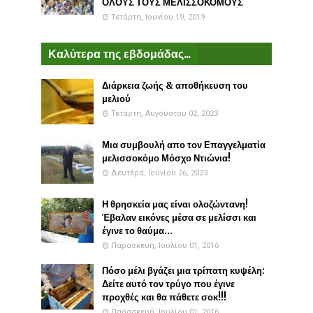
ΟΛΟΥΣ ΤΟΥΣ ΜΕΛΙΣΣΟΚΟΜΟΥΣ
Τετάρτη, Ιουνίου 19, 2019
Καλύτερα της εβδομάδας...
Διάρκεια ζωής & αποθήκευση του
μελιού
Τετάρτη, Αυγούστου 02, 2023
Μια συμβουλή απο τον Επαγγελματία
μελισσοκόμο Μόσχο Ντιώνια!
Δευτέρα, Ιουνίου 26, 2023
Η θρησκεία μας είναι ολοζώντανη!
Έβαλαν εικόνες μέσα σε μελίσσι και
έγινε το θαύμα...
Παρασκευή, Ιουλίου 01, 2016
Πόσο μέλι βγάζει μια τρίπατη κυψέλη:
Δείτε αυτό τον τρύγο που έγινε
προχθές και θα πάθετε σοκ!!!
Παρασκευή, Ιουλίου 01, 2016