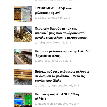
ΤΡΟΦΟΜΕΛ: Το top των
μελισσοτροφών!
Σάββατο, Μαΐου 16, 2015
Θεραπεία βαρρόα με τακ τικ:
Αποκαλύψεις που σοκάρουν από
μεγάλο επαγγελματία μελισσοκόμο...
Τρίτη, Αυγούστου 16, 2016
Κλαίνε οι μελισσοκόμοι στην Ελλάδα:
Έρχεται το τέλος...
Δευτέρα, Ιουνίου 06, 2016
Βρίσκω χούφτες πεθαμένες μέλισσες
σε όλα μου τα μελίσσια... Μετά τις
ταινίες που έβαλα
Σάββατο, Φεβρουαρίου 03, 2018
Πλαστικη κυψέλη ANEL : Όλη η
αλήθεια
Παρασκευή, Νοεμβρίου 07, 2014