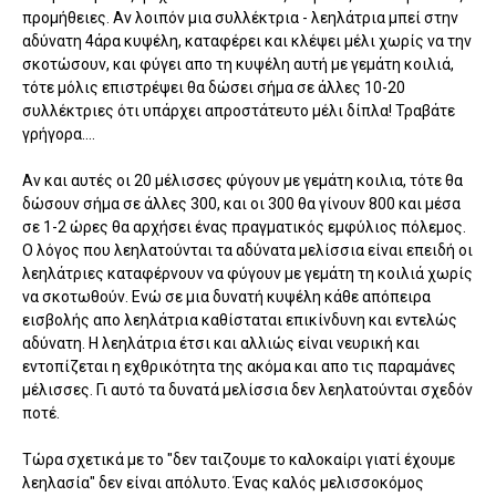
προμήθειες. Αν λοιπόν μια συλλέκτρια - λεηλάτρια μπεί στην
αδύνατη 4άρα κυψέλη, καταφέρει και κλέψει μέλι χωρίς να την
σκοτώσουν, και φύγει απο τη κυψέλη αυτή με γεμάτη κοιλιά,
τότε μόλις επιστρέψει θα δώσει σήμα σε άλλες 10-20
συλλέκτριες ότι υπάρχει απροστάτευτο μέλι δίπλα! Τραβάτε
γρήγορα....
Αν και αυτές οι 20 μέλισσες φύγουν με γεμάτη κοιλια, τότε θα
δώσουν σήμα σε άλλες 300, και οι 300 θα γίνουν 800 και μέσα
σε 1-2 ώρες θα αρχήσει ένας πραγματικός εμφύλιος πόλεμος.
Ο λόγος που λεηλατούνται τα αδύνατα μελίσσια είναι επειδή οι
λεηλάτριες καταφέρνουν να φύγουν με γεμάτη τη κοιλιά χωρίς
να σκοτωθούν. Ενώ σε μια δυνατή κυψέλη κάθε απόπειρα
εισβολής απο λεηλάτρια καθίσταται επικίνδυνη και εντελώς
αδύνατη. Η λεηλάτρια έτσι και αλλιώς είναι νευρική και
εντοπίζεται η εχθρικότητα της ακόμα και απο τις παραμάνες
μέλισσες. Γι αυτό τα δυνατά μελίσσια δεν λεηλατούνται σχεδόν
ποτέ.
Τώρα σχετικά με το "δεν ταιζουμε το καλοκαίρι γιατί έχουμε
λεηλασία" δεν είναι απόλυτο. Ένας καλός μελισσοκόμος