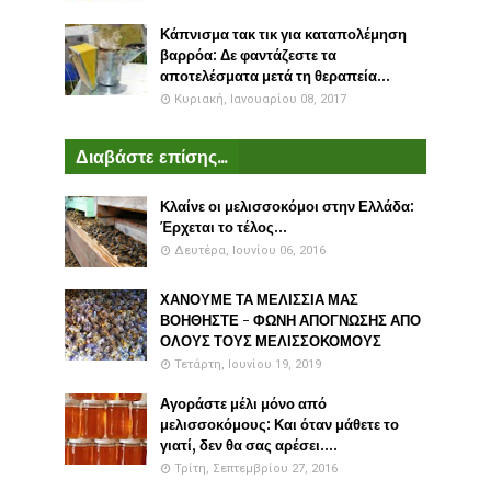
Κάπνισμα τακ τικ για καταπολέμηση
βαρρόα: Δε φαντάζεστε τα
αποτελέσματα μετά τη θεραπεία...
Κυριακή, Ιανουαρίου 08, 2017
Διαβάστε επίσης...
Κλαίνε οι μελισσοκόμοι στην Ελλάδα:
Έρχεται το τέλος...
Δευτέρα, Ιουνίου 06, 2016
ΧΑΝΟΥΜΕ ΤΑ ΜΕΛΙΣΣΙΑ ΜΑΣ
ΒΟΗΘΗΣΤΕ - ΦΩΝΗ ΑΠΟΓΝΩΣΗΣ ΑΠΟ
ΟΛΟΥΣ ΤΟΥΣ ΜΕΛΙΣΣΟΚΟΜΟΥΣ
Τετάρτη, Ιουνίου 19, 2019
Αγοράστε μέλι μόνο από
μελισσοκόμους: Και όταν μάθετε το
γιατί, δεν θα σας αρέσει....
Τρίτη, Σεπτεμβρίου 27, 2016