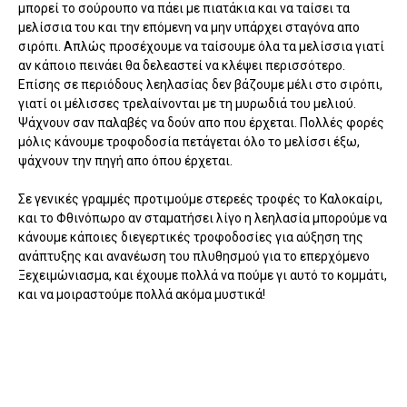
μπορεί το σούρουπο να πάει με πιατάκια και να ταίσει τα
μελίσσια του και την επόμενη να μην υπάρχει σταγόνα απο
σιρόπι. Απλώς προσέχουμε να ταίσουμε όλα τα μελίσσια γιατί
αν κάποιο πεινάει θα δελεαστεί να κλέψει περισσότερο.
Επίσης σε περιόδους λεηλασίας δεν βάζουμε μέλι στο σιρόπι,
γιατί οι μέλισσες τρελαίνονται με τη μυρωδιά του μελιού.
Ψάχνουν σαν παλαβές να δούν απο που έρχεται. Πολλές φορές
μόλις κάνουμε τροφοδοσία πετάγεται όλο το μελίσσι έξω,
ψάχνουν την πηγή απο όπου έρχεται.
Σε γενικές γραμμές προτιμούμε στερεές τροφές το Καλοκαίρι,
και το Φθινόπωρο αν σταματήσει λίγο η λεηλασία μπορούμε να
κάνουμε κάποιες διεγερτικές τροφοδοσίες για αύξηση της
ανάπτυξης και ανανέωση του πλυθησμού για το επερχόμενο
Ξεχειμώνιασμα, και έχουμε πολλά να πούμε γι αυτό το κομμάτι,
και να μοιραστούμε πολλά ακόμα μυστικά!