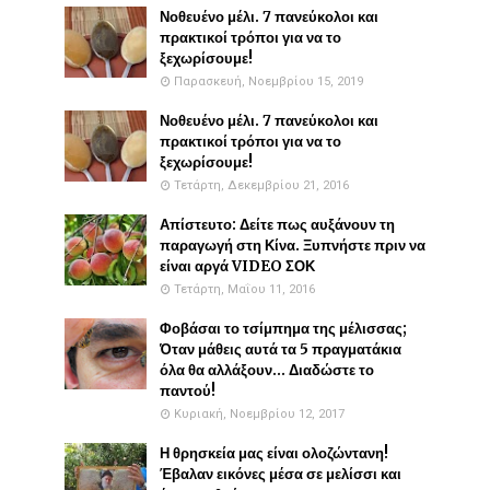
Νοθευένο μέλι. 7 πανεύκολοι και
πρακτικοί τρόποι για να το
ξεχωρίσουμε!
Παρασκευή, Νοεμβρίου 15, 2019
Νοθευένο μέλι. 7 πανεύκολοι και
πρακτικοί τρόποι για να το
ξεχωρίσουμε!
Τετάρτη, Δεκεμβρίου 21, 2016
Απίστευτο: Δείτε πως αυξάνουν τη
παραγωγή στη Κίνα. Ξυπνήστε πριν να
είναι αργά VIDEO ΣΟΚ
Τετάρτη, Μαΐου 11, 2016
Φοβάσαι το τσίμπημα της μέλισσας;
Όταν μάθεις αυτά τα 5 πραγματάκια
όλα θα αλλάξουν... Διαδώστε το
παντού!
Κυριακή, Νοεμβρίου 12, 2017
Η θρησκεία μας είναι ολοζώντανη!
Έβαλαν εικόνες μέσα σε μελίσσι και