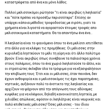
καταστρέφεται από ένα και μόνο λάθος.
Πολλοί μελισσοκόμοι ρώτησαν "τι είναι ακριβώς η λεηλασία"
και "πότε πρέπει να προσέξω περισσότερο". Επίσης αν
υπάρχει κάποια μέθοδος τροφοδοσίας με σιρόπι, γιατι τα
χρήματα είναι λιγοστά να αγοραστούν έτοιμες τροφές απο
μελισσοκομικά καταστήματα. Θα τα απαντήσω ένα ένα...
Η λεηλασία είναι το φαινόμενο όπου το ένα μελίσσι επιτίθεται
στο άλλο για να κλέψει τις προμήθειες. Οι μέλισσες στην
κυριολεξία ληστεύουν το μέλι τη γύρη και ότι άλλο πολύτιμο
βρούν. Είναι ακριβώς όπως συνέβαινε τα παλαιότερα χρόνια
στους πολέμους, όπου το ένα χωριό λεηλατούσε το άλλο, και
οι στρατιώτες έκλεβαν όλα τα τρόφιμα για να εξασφαλήσουν
την επιβίωση τους. Έτσι και οι μέλισσες, όταν πεινάνε, δεν
έχουν ανθοφορία και ο μελισσοκόμος τις έχει παρατημένες,
νηστικές, αυξάνουν πολύ το ένστικτο της λεηλασίας και
αρχίζουν να ψάχνουν από την απόγνωση τους αδύναμες
κυψέλες για να κλέψουν, δηλαδή κανονικότατη ληστεία, με
χιλιάδες απώλειες, εφόσον οι λεηλάτριες είναι νευρικές και
πολύ επιθετικές μέλισσες! Όσες μέλισσες - του ίδιου