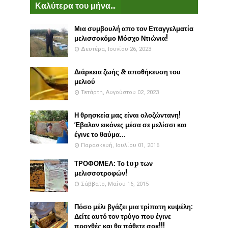
Καλύτερα του μήνα...
Μια συμβουλή απο τον Επαγγελματία
μελισσοκόμο Μόσχο Ντιώνια!
Δευτέρα, Ιουνίου 26, 2023
Διάρκεια ζωής & αποθήκευση του
μελιού
Τετάρτη, Αυγούστου 02, 2023
Η θρησκεία μας είναι ολοζώντανη!
Έβαλαν εικόνες μέσα σε μελίσσι και
έγινε το θαύμα...
Παρασκευή, Ιουλίου 01, 2016
ΤΡΟΦΟΜΕΛ: Το top των
μελισσοτροφών!
Σάββατο, Μαΐου 16, 2015
Πόσο μέλι βγάζει μια τρίπατη κυψέλη:
Δείτε αυτό τον τρύγο που έγινε
προχθές και θα πάθετε σοκ!!!