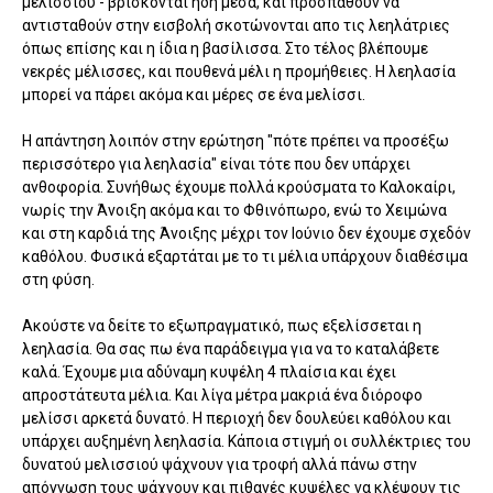
μελισσιού - βρίσκονται ήδη μέσα, και προσπαθούν να
αντισταθούν στην εισβολή σκοτώνονται απο τις λεηλάτριες
όπως επίσης και η ίδια η βασίλισσα. Στο τέλος βλέπουμε
νεκρές μέλισσες, και πουθενά μέλι η προμήθειες. Η λεηλασία
μπορεί να πάρει ακόμα και μέρες σε ένα μελίσσι.
Η απάντηση λοιπόν στην ερώτηση "πότε πρέπει να προσέξω
περισσότερο για λεηλασία" είναι τότε που δεν υπάρχει
ανθοφορία. Συνήθως έχουμε πολλά κρούσματα το Καλοκαίρι,
νωρίς την Άνοιξη ακόμα και το Φθινόπωρο, ενώ το Χειμώνα
και στη καρδιά της Άνοιξης μέχρι τον Ιούνιο δεν έχουμε σχεδόν
καθόλου. Φυσικά εξαρτάται με το τι μέλια υπάρχουν διαθέσιμα
στη φύση.
Ακούστε να δείτε το εξωπραγματικό, πως εξελίσσεται η
λεηλασία. Θα σας πω ένα παράδειγμα για να το καταλάβετε
καλά. Έχουμε μια αδύναμη κυψέλη 4 πλαίσια και έχει
απροστάτευτα μέλια. Και λίγα μέτρα μακριά ένα διόροφο
μελίσσι αρκετά δυνατό. Η περιοχή δεν δουλεύει καθόλου και
υπάρχει αυξημένη λεηλασία. Κάποια στιγμή οι συλλέκτριες του
δυνατού μελισσιού ψάχνουν για τροφή αλλά πάνω στην
απόγνωση τους ψάχνουν και πιθανές κυψέλες να κλέψουν τις