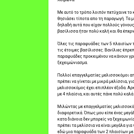
Με αυτό το τρόπο λοιπόν πετύχαινε το 
θησιάσει τίποτα απο τη παραγωγή. Τα μ
δηλαδή αυτά που είχαν πολλούς γόνους 
βασίλισσα ήταν πολύ καλή και θα έπερ
Όλες τις παραφυάδες των 5 πλαισίων τ
τις έτοιμες βασίλισσες. Βανίλιες έπρε
παραφυάδες προκειμένου να κάνουν γρ
ξεχειμώνιασμα.
Πολλοί επαγγελματίες μελισσοκόμοι απ
πρέπει να γίνεται με μικρά μελίσσια, 
μελισσοκόμος έχει επιπλέον έξοδα. Αρ
με 4 πλαίσια, και αυτές πάνε πολύ καλά
Μιλώντας με επαγγελματίες μελισσοκόμ
διαφορετικά. Όπως μου είπε ένας μεγά
κατα διάνοια δεν μπορείς να ξεχειμωνί
πρέπει τα μελίσσια να είναι μεγάλα γι
εδώ μια παραφυάδα των 2 πλαισίων με τ