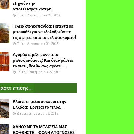
εξηγούν την
αποτελεσματικότερη...
Τρίτη, Δεκεμβρίου 24, 2019
Τέλεια σφηκοπαγίδα: Πατέντα με
μπουκάλι για να εξολοθρεύσετε
τις σφήκες από το μελισσοκομείο!
Τρίτη, Αυγούστου 04, 2015
Αγοράστε μέλι μόνο από
μελισσοκόμους: Και όταν μάθετε
το γιατί, δεν θα σας αρέσει....
Τρίτη, Σεπτεμβρίου 27, 2016
άστε επίσης...
Κλαίνε οι μελισσοκόμοι στην
Ελλάδα: Έρχεται το τέλος...
Δευτέρα, Ιουνίου 06, 2016
ΧΑΝΟΥΜΕ ΤΑ ΜΕΛΙΣΣΙΑ ΜΑΣ
ΒΟΗΘΗΣΤΕ - ΦΩΝΗ ΑΠΟΓΝΩΣΗΣ