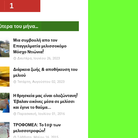
1
τερα του μήνα...
Μια συμβουλή απο τον
Επαγγελματία μελισσοκόμο
Μόσχο Ντιώνια!
Δευτέρα, Ιουνίου 26, 2023
Διάρκεια ζωής & αποθήκευση του
μελιού
Τετάρτη, Αυγούστου 02, 2023
Η θρησκεία μας είναι ολοζώντανη!
Έβαλαν εικόνες μέσα σε μελίσσι
και έγινε το θαύμα...
Παρασκευή, Ιουλίου 01, 2016
ΤΡΟΦΟΜΕΛ: Το top των
μελισσοτροφών!
Σάββατο, Μαΐου 16, 2015