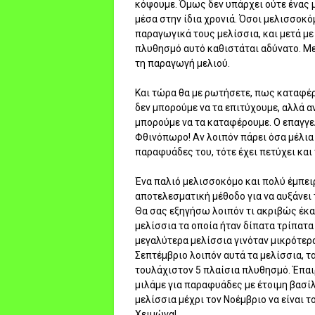
κόψουμε. Όμως δεν υπάρχει ούτε ένας 
μέσα στην ίδια χρονιά. Όσοι μελισσοκ
παραγωγικά τους μελίσσια, και μετά με
πλυθησμό αυτό καθιστάται αδύνατο. Με
τη παραγωγή μελιού.
Και τώρα θα με ρωτήσετε, πως καταφέρ
δεν μπορούμε να τα επιτύχουμε, αλλά α
μπορούμε να τα καταφέρουμε. Ο επαγγε
Φθινόπωρο! Αν λοιπόν πάρει όσα μέλια ε
παραφυάδες του, τότε έχει πετύχει και
Ένα παλιό μελισσοκόμο και πολύ έμπει
αποτελεσματική μέθοδο για να αυξάνει τ
Θα σας εξηγήσω λοιπόν τι ακριβώς έκα
μελίσσια τα οποία ήταν δίπατα τρίπατα
μεγαλύτερα μελίσσια γινόταν μικρότερα
Σεπτέμβριο λοιπόν αυτά τα μελίσσια, 
τουλάχιστον 5 πλαίσια πλυθησμό. Έπαι
μιλάμε για παραφυάδες με έτοιμη βασίλι
μελίσσια μέχρι τον Νοέμβριο να είναι 
Χειμώνα!