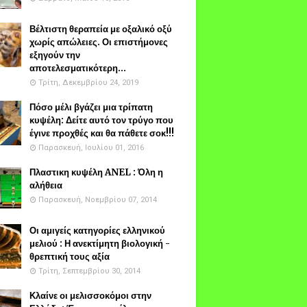
Βέλτιστη θεραπεία με οξαλικό οξύ
χωρίς απώλειες. Οι επιστήμονες
εξηγούν την
αποτελεσματικότερη...
Τρίτη, Δεκεμβρίου 24, 2019
Πόσο μέλι βγάζει μια τρίπατη
κυψέλη: Δείτε αυτό τον τρύγο που
έγινε προχθές και θα πάθετε σοκ!!!
Παρασκευή, Ιουλίου 01, 2016
Πλαστικη κυψέλη ANEL : Όλη η
αλήθεια
Παρασκευή, Νοεμβρίου 07, 2014
Οι αμιγείς κατηγορίες ελληνικού
μελιού : Η ανεκτίμητη βιολογική -
θρεπτική τους αξία
Τρίτη, Σεπτεμβρίου 30, 2014
Κλαίνε οι μελισσοκόμοι στην