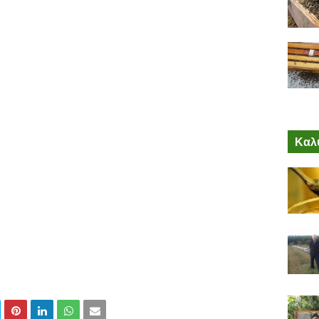
.
Καλύ