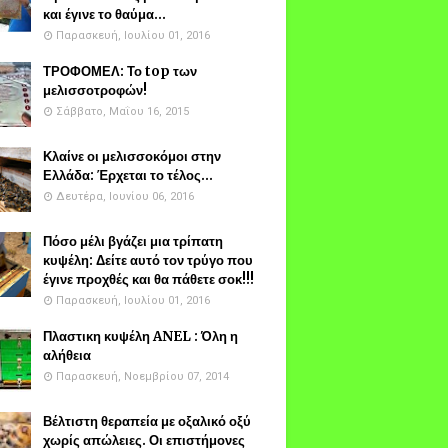
και έγινε το θαύμα...
Παρασκευή, Ιουλίου 01, 2016
ΤΡΟΦΟΜΕΛ: Το top των
μελισσοτροφών!
Σάββατο, Μαΐου 16, 2015
Κλαίνε οι μελισσοκόμοι στην
Ελλάδα: Έρχεται το τέλος...
Δευτέρα, Ιουνίου 06, 2016
Πόσο μέλι βγάζει μια τρίπατη
κυψέλη: Δείτε αυτό τον τρύγο που
έγινε προχθές και θα πάθετε σοκ!!!
Παρασκευή, Ιουλίου 01, 2016
Πλαστικη κυψέλη ANEL : Όλη η
αλήθεια
Παρασκευή, Νοεμβρίου 07, 2014
Βέλτιστη θεραπεία με οξαλικό οξύ
χωρίς απώλειες. Οι επιστήμονες