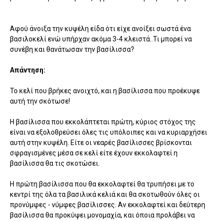
Αφού άνοιξα την κυψέλη είδα ότι είχε ανοίξει σωστά ένα
βασιλοκελί ενώ υπήρχαν ακόμα 3-4 κλειστά..Τι μπορεί να
συνέβη και θανάτωσαν την βασίλισσα?
Απάντηση:
Το κελί που βρήκες ανοιχτό, και η βασίλισσα που προέκυψε
αυτή την σκότωσε!
Η βασίλισσα που εκκολάπτεται πρώτη, κύριος στόχος της
είναι να εξολοθρεύσει όλες τις υπόλοιπες και να κυριαρχήσει
αυτή στην κυψέλη. Είτε οι νεαρές βασίλισσες βρίσκονται
σφραγισμένες μέσα σε κελί είτε έχουν εκκολαφτεί η
βασίλισσα θα τις σκοτώσει.
Η πρώτη βασίλισσα που θα εκκολαφτεί θα τρυπήσει με το
κεντρί της όλα τα βασιλικά κελιά και θα σκοτωθούν όλες οι
προνύμφες - νύμφες βασίλισσες. Αν εκκολαφτεί και δεύτερη
βασίλισσα θα προκύψει μονομαχία, και όποια προλάβει να