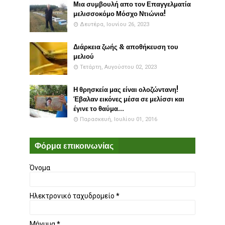
Μια συμβουλή απο τον Επαγγελματία
μελισσοκόμο Μόσχο Ντιώνια!
Δευτέρα, Ιουνίου 26, 2023
Διάρκεια ζωής & αποθήκευση του
μελιού
Τετάρτη, Αυγούστου 02, 2023
Η θρησκεία μας είναι ολοζώντανη!
Έβαλαν εικόνες μέσα σε μελίσσι και
έγινε το θαύμα...
Παρασκευή, Ιουλίου 01, 2016
Φόρμα επικοινωνίας
Όνομα
Ηλεκτρονικό ταχυδρομείο
*
Μήνυμα
*