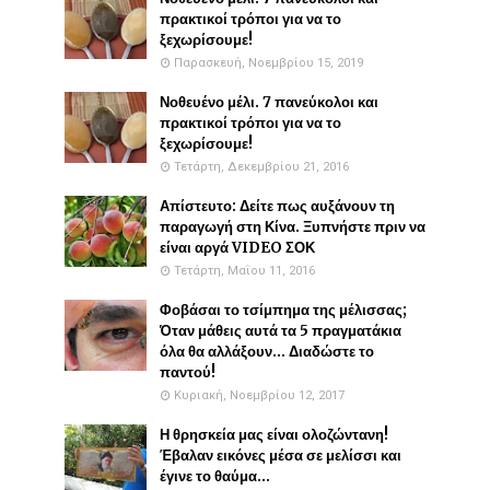
πρακτικοί τρόποι για να το
ξεχωρίσουμε!
Παρασκευή, Νοεμβρίου 15, 2019
Νοθευένο μέλι. 7 πανεύκολοι και
πρακτικοί τρόποι για να το
ξεχωρίσουμε!
Τετάρτη, Δεκεμβρίου 21, 2016
Απίστευτο: Δείτε πως αυξάνουν τη
παραγωγή στη Κίνα. Ξυπνήστε πριν να
είναι αργά VIDEO ΣΟΚ
Τετάρτη, Μαΐου 11, 2016
Φοβάσαι το τσίμπημα της μέλισσας;
Όταν μάθεις αυτά τα 5 πραγματάκια
όλα θα αλλάξουν... Διαδώστε το
παντού!
Κυριακή, Νοεμβρίου 12, 2017
Η θρησκεία μας είναι ολοζώντανη!
Έβαλαν εικόνες μέσα σε μελίσσι και
έγινε το θαύμα...