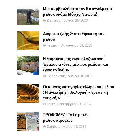
Μια συμβουλή απο τον Επαγγελματία
μελισσοκόμο Μόσχο Ντιώνια!
Δευτέρα, Ιουνίου 26, 2023
Διάρκεια ζωής & αποθήκευση του
μελιού
Τετάρτη, Αυγούστου 02, 2023
Η θρησκεία μας είναι ολοζώντανη!
Έβαλαν εικόνες μέσα σε μελίσσι και
έγινε το θαύμα...
Παρασκευή, Ιουλίου 01, 2016
Οι αμιγείς κατηγορίες ελληνικού μελιού
: Η ανεκτίμητη βιολογική - θρεπτική
τους αξία
Τρίτη, Σεπτεμβρίου 30, 2014
ΤΡΟΦΟΜΕΛ: Το top των
μελισσοτροφών!
Σάββατο, Μαΐου 16, 2015