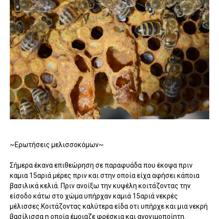
~Ερωτήσεις μελισσοκόμων~
Σήμερα έκανα επιθεώρηση σε παραφυάδα που έκοψα πριν
καμια 15αριά μέρες πριν και στην οποία είχα αφήσει κάποια
βασιλικά κελιά. Πριν ανοίξω την κυψέλη κοιτάζοντας την
είσοδο κάτω στο χώμα υπήρχαν καμιά 15αριά νεκρές
μέλισσες.Κοιτάζοντας καλύτερα είδα οτι υπήρχε και μια νεκρή
βασίλισσα η οποία έμοιαζε φρέσκια και αγονιμοποίητη.