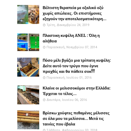
Βέλτιστη θεραπεία με οξαλικό οξύ
χωρίς απώλειες. Οι επιστήμονες
εξηγούν την αποτελεσματικότερη...
Τρίτη, Δεκεμβρίου 24, 2019
Πλαστικη κυψέλη ANEL : Όλη η
αλήθεια
Παρασκευή, Νοεμβρίου 07, 2014
Πόσο μέλι βγάζει μια τρίπατη κυψέλη:
Δείτε αυτό τον τρύγο που έγινε
προχθές και θα πάθετε σοκ!!!
Παρασκευή, Ιουλίου 01, 2016
Κλαίνε οι μελισσοκόμοι στην Ελλάδα:
Έρχεται το τέλος...
Δευτέρα, Ιουνίου 06, 2016
Βρίσκω χούφτες πεθαμένες μέλισσες
σε όλα μου τα μελίσσια... Μετά τις
ταινίες που έβαλα
Σάββατο, Φεβρουαρίου 03, 2018