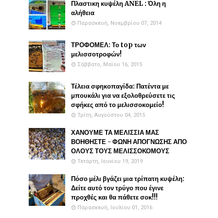
Πλαστικη κυψέλη ANEL : Όλη η
αλήθεια
Παρασκευή, Νοεμβρίου 07, 2014
ΤΡΟΦΟΜΕΛ: Το top των
μελισσοτροφών!
Σάββατο, Μαΐου 16, 2015
Τέλεια σφηκοπαγίδα: Πατέντα με
μπουκάλι για να εξολοθρεύσετε τις
σφήκες από το μελισσοκομείο!
Τρίτη, Αυγούστου 04, 2015
ΧΑΝΟΥΜΕ ΤΑ ΜΕΛΙΣΣΙΑ ΜΑΣ
ΒΟΗΘΗΣΤΕ - ΦΩΝΗ ΑΠΟΓΝΩΣΗΣ ΑΠΟ
ΟΛΟΥΣ ΤΟΥΣ ΜΕΛΙΣΣΟΚΟΜΟΥΣ
Τετάρτη, Ιουνίου 19, 2019
Πόσο μέλι βγάζει μια τρίπατη κυψέλη:
Δείτε αυτό τον τρύγο που έγινε
προχθές και θα πάθετε σοκ!!!
Παρασκευή, Ιουλίου 01, 2016