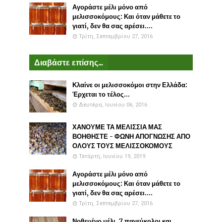
Αγοράστε μέλι μόνο από
μελισσοκόμους: Και όταν μάθετε το
γιατί, δεν θα σας αρέσει....
Τρίτη, Σεπτεμβρίου 27, 2016
Διαβάστε επίσης...
Κλαίνε οι μελισσοκόμοι στην Ελλάδα:
Έρχεται το τέλος...
Δευτέρα, Ιουνίου 06, 2016
ΧΑΝΟΥΜΕ ΤΑ ΜΕΛΙΣΣΙΑ ΜΑΣ
ΒΟΗΘΗΣΤΕ - ΦΩΝΗ ΑΠΟΓΝΩΣΗΣ ΑΠΟ
ΟΛΟΥΣ ΤΟΥΣ ΜΕΛΙΣΣΟΚΟΜΟΥΣ
Τετάρτη, Ιουνίου 19, 2019
Αγοράστε μέλι μόνο από
μελισσοκόμους: Και όταν μάθετε το
γιατί, δεν θα σας αρέσει....
Τρίτη, Σεπτεμβρίου 27, 2016
Νοθευένο μέλι. 7 πανεύκολοι και