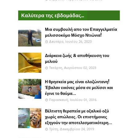
Καλύτερα της εβδομάδας...
Μια συμβουλή απο τον Επαγγελματία
μελισσοκόμο Μόσχο Ντιώνια!
Δευτέρα, Ιουνίου 26, 2023
Διάρκεια ζωής & αποθήκευση του
μελιού
Τετάρτη, Αυγούστου 02, 2023
Η θρησκεία μας είναι ολοζώντανη!
Έβαλαν εικόνες μέσα σε μελίσσι και
έγινε το θαύμα...
Παρασκευή, Ιουλίου 01, 2016
Βέλτιστη θεραπεία με οξαλικό οξύ
χωρίς απώλειες. Οι επιστήμονες
εξηγούν την αποτελεσματικότερη...
Τρίτη, Δεκεμβρίου 24, 2019