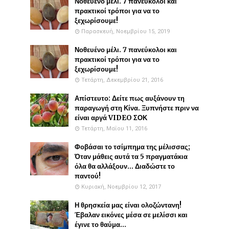
Νοθευένο μέλι. 7 πανεύκολοι και
πρακτικοί τρόποι για να το
ξεχωρίσουμε!
Παρασκευή, Νοεμβρίου 15, 2019
Νοθευένο μέλι. 7 πανεύκολοι και
πρακτικοί τρόποι για να το
ξεχωρίσουμε!
Τετάρτη, Δεκεμβρίου 21, 2016
Απίστευτο: Δείτε πως αυξάνουν τη
παραγωγή στη Κίνα. Ξυπνήστε πριν να
είναι αργά VIDEO ΣΟΚ
Τετάρτη, Μαΐου 11, 2016
Φοβάσαι το τσίμπημα της μέλισσας;
Όταν μάθεις αυτά τα 5 πραγματάκια
όλα θα αλλάξουν... Διαδώστε το
παντού!
Κυριακή, Νοεμβρίου 12, 2017
Η θρησκεία μας είναι ολοζώντανη!
Έβαλαν εικόνες μέσα σε μελίσσι και
έγινε το θαύμα...