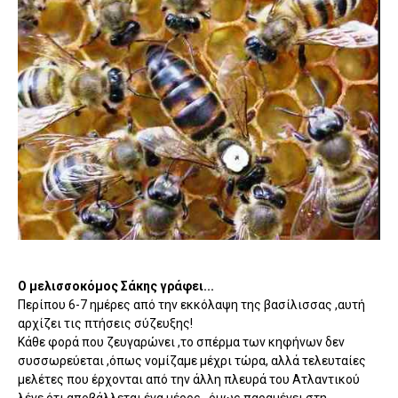
O μελισσοκόμος Σάκης γράφει...
Περίπου 6-7 ημέρες από την εκκόλαψη της βασίλισσας ,αυτή
αρχίζει τις πτήσεις σύζευξης!
Κάθε φορά που ζευγαρώνει ,το σπέρμα των κηφήνων δεν
συσσωρεύεται ,όπως νομίζαμε μέχρι τώρα, αλλά τελευταίες
μελέτες που έρχονται από την άλλη πλευρά του Ατλαντικού
λένε ότι αποβάλλεται ένα μέρος , όμως παραμένει στη