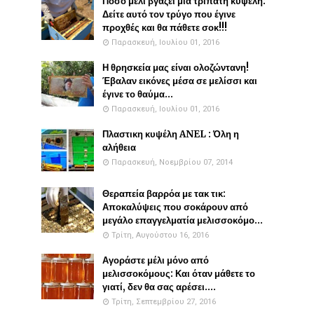
Πόσο μέλι βγάζει μια τρίπατη κυψέλη:
Δείτε αυτό τον τρύγο που έγινε
προχθές και θα πάθετε σοκ!!!
Παρασκευή, Ιουλίου 01, 2016
Η θρησκεία μας είναι ολοζώντανη!
Έβαλαν εικόνες μέσα σε μελίσσι και
έγινε το θαύμα...
Παρασκευή, Ιουλίου 01, 2016
Πλαστικη κυψέλη ANEL : Όλη η
αλήθεια
Παρασκευή, Νοεμβρίου 07, 2014
Θεραπεία βαρρόα με τακ τικ:
Αποκαλύψεις που σοκάρουν από
μεγάλο επαγγελματία μελισσοκόμο...
Τρίτη, Αυγούστου 16, 2016
Αγοράστε μέλι μόνο από
μελισσοκόμους: Και όταν μάθετε το
γιατί, δεν θα σας αρέσει....
Τρίτη, Σεπτεμβρίου 27, 2016