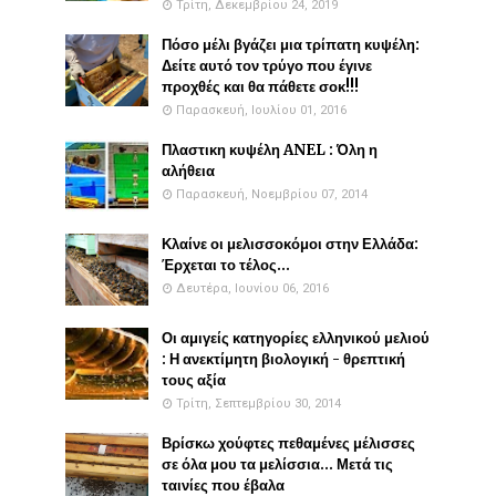
Τρίτη, Δεκεμβρίου 24, 2019
Πόσο μέλι βγάζει μια τρίπατη κυψέλη:
Δείτε αυτό τον τρύγο που έγινε
προχθές και θα πάθετε σοκ!!!
Παρασκευή, Ιουλίου 01, 2016
Πλαστικη κυψέλη ANEL : Όλη η
αλήθεια
Παρασκευή, Νοεμβρίου 07, 2014
Κλαίνε οι μελισσοκόμοι στην Ελλάδα:
Έρχεται το τέλος...
Δευτέρα, Ιουνίου 06, 2016
Οι αμιγείς κατηγορίες ελληνικού μελιού
: Η ανεκτίμητη βιολογική - θρεπτική
τους αξία
Τρίτη, Σεπτεμβρίου 30, 2014
Βρίσκω χούφτες πεθαμένες μέλισσες
σε όλα μου τα μελίσσια... Μετά τις
ταινίες που έβαλα