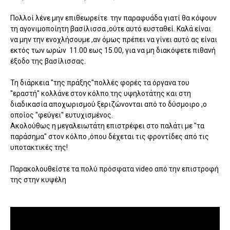
Πολλοί λένε μην επιθεωρείτε την παραφυάδα γιατί θα κόψουν
τη αγονιμοποίητη βασίλισσα ,ούτε αυτό ευσταθεί. Καλά είναι
να μην την ενοχλήσουμε ,αν όμως πρέπει να γίνει αυτό ας είναι
εκτός των ωρών 11.00 εως 15.00, για να μη διακόψετε πιθανή
έξοδο της βασίλισσας.
Τη διάρκεια "της πράξης"πολλές φορές τα όργανα του
"εραστή" κολλάνε στον κόλπο της υψηλοτάτης και στη
διαδικασία αποχωρισμού ξεριζώνονται από το δύσμοιρο ,ο
οποίος "φεύγει" ευτυχισμένος.
Ακολούθως η μεγαλειωτάτη επιστρέφει στο παλάτι με "τα
παράσημα" στον κόλπο ,όπου δέχεται τις φροντίδες από τις
υποτακτικές της!
Παρακολουθείστε τα πολύ πρόσφατα video από την επιστροφή
της στην κυψέλη