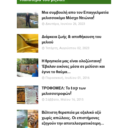
Μια συμβουλή απο τον Επαγγελματία
μελισσοκόμο Μόσχο Ντιώνια!
Δευτέρα, Ιουνίου 26, 2023
Διάρκεια ζωής & αποθήκευση του
μελιού
Τετάρτη, Αυγούστου 02, 2023
Η θρησκεία μας είναι ολοζώντανη!
Έβαλαν εικόνες μέσα σε μελίσσι και
έγινε το θαύμα...
Παρασκευή, Ιουλίου 01, 2016
ΤΡΟΦΟΜΕΛ: Το top των
μελισσοτροφών!
Σάββατο, Μαΐου 16, 2015
Βέλτιστη θεραπεία με οξαλικό οξύ
χωρίς απώλειες. Οι επιστήμονες
εξηγούν την αποτελεσματικότερη...