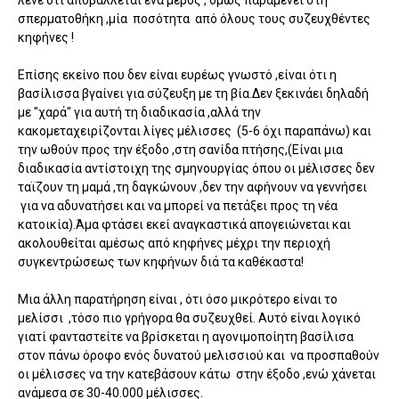
σπερματοθήκη ,μία ποσότητα από όλους τους συζευχθέντες
κηφήνες !
Επίσης εκείνο που δεν είναι ευρέως γνωστό ,είναι ότι η
βασίλισσα βγαίνει για σύζευξη με τη βία.Δεν ξεκινάει δηλαδή
με "χαρά" για αυτή τη διαδικασία ,αλλά την
κακομεταχειρίζονται λίγες μέλισσες (5-6 όχι παραπάνω) και
την ωθούν προς την έξοδο ,στη σανίδα πτήσης,(Είναι μια
διαδικασία αντίστοιχη της σμηνουργίας όπου οι μέλισσες δεν
ταϊζουν τη μαμά ,τη δαγκώνουν ,δεν την αφήνουν να γεννήσει
για να αδυνατήσει και να μπορεί να πετάξει προς τη νέα
κατοικία).Άμα φτάσει εκεί αναγκαστικά απογειώνεται και
ακολουθείται αμέσως από κηφήνες μέχρι την περιοχή
συγκεντρώσεως των κηφήνων διά τα καθέκαστα!
Μια άλλη παρατήρηση είναι , ότι όσο μικρότερο είναι το
μελίσσι ,τόσο πιο γρήγορα θα συζευχθεί. Αυτό είναι λογικό
γιατί φανταστείτε να βρίσκεται η αγονιμοποίητη βασίλισα
στον πάνω όροφο ενός δυνατού μελισσιού και να προσπαθούν
οι μέλισσες να την κατεβάσουν κάτω στην έξοδο ,ενώ χάνεται
ανάμεσα σε 30-40.000 μέλισσες.