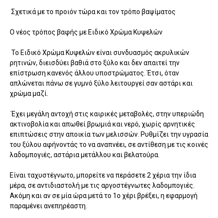
Σχετικά με το προιόν τώρα και τον τρόπο βαψίματος
Ο νέος τρόπος βαφής με Ειδικό Χρώμα Κυψελών
Το Ειδικό Χρώμα Κυψελών είναι συνδυασμός ακρυλικών
ρητινών, διεισδύει βαθιά στο ξύλο και δεν απαιτεί την
επίστρωση κανενός άλλου υποστρώματος. Έτσι, όταν
απλώνεται πάνω σε γυμνό ξύλο λειτουργεί σαν αστάρι και
χρώμα μαζί.
Έχει μεγάλη αντοχή στις καιρικές μεταβολές, στην υπεριώδη
ακτινοβολία και απωθεί βρωμιά και νερό, χωρίς αρνητικές
επιπτώσεις στην αποικία των μελισσών. Ρυθμίζει την υγρασία
του ξύλου αφήνοντάς το να αναπνέει, σε αντίθεση με τις κοινές
λαδομπογιές, αστάρια μετάλλου και βελατούρα.
Είναι ταχυστέγνωτο, μπορείτε να περάσετε 2 χέρια την ίδια
μέρα, σε αντιδιαστολή με τις αργοστέγνωτες λαδομπογιές.
Ακόμη και αν σε μία ώρα μετά το 1ο χέρι βρέξει, η εφαρμογή
παραμένει ανεπηρέαστη.