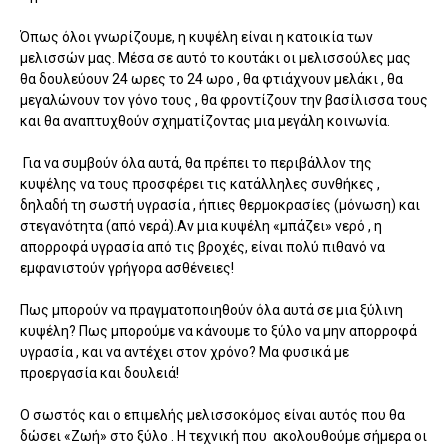
Όπως όλοι γνωρίζουμε, η κυψέλη είναι η κατοικία των
μελισσών μας. Μέσα σε αυτό το κουτάκι οι μελισσούλες μας
θα δουλεύουν 24 ωρες το 24 ωρο , θα φτιάχνουν μελάκι , θα
μεγαλώνουν τον γόνο τους , θα φροντίζουν την βασίλισσα τους
και θα αναπτυχθούν σχηματίζοντας μια μεγάλη κοινωνία.
Για να συμβούν όλα αυτά, θα πρέπει το περιβάλλον της
κυψέλης να τους προσφέρει τις κατάλληλες συνθήκες ,
δηλαδή τη σωστή υγρασία , ήπιες θερμοκρασίες (μόνωση) και
στεγανότητα (από νερά).Αν μια κυψέλη «μπάζει» νερό , η
απορροφά υγρασία από τις βροχές, είναι πολύ πιθανό να
εμφανιστούν γρήγορα ασθένειες!
Πως μπορούν να πραγματοποιηθούν όλα αυτά σε μια ξύλινη
κυψέλη? Πως μπορούμε να κάνουμε το ξύλο να μην απορροφά
υγρασία , και να αντέχει στον χρόνο? Μα φυσικά με
προεργασία και δουλειά!
Ο σωστός και ο επιμελής μελισσοκόμος είναι αυτός που θα
δώσει «Ζωή» στο ξύλο . Η τεχνική που ακολουθούμε σήμερα οι