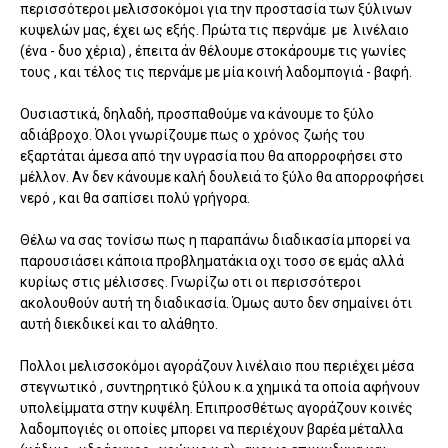
περισσότεροι μελισσοκόμοι για την προστασία των ξύλινων
κυψελών μας, έχει ως εξής. Πρώτα τις περνάμε με λινέλαιο
(ένα - δυο χέρια) , έπειτα άν θέλουμε στοκάρουμε τις γωνίες
τους , και τέλος τις περνάμε με μία κοινή λαδομπογιά - βαφή.
Ουσιαστικά, δηλαδή, προσπαθούμε να κάνουμε το ξύλο
αδιάβροχο. Όλοι γνωρίζουμε πως ο χρόνος ζωής του
εξαρτάται άμεσα από την υγρασία που θα απορροφήσει στο
μέλλον. Αν δεν κάνουμε καλή δουλειά το ξύλο θα απορροφήσει
νερό , και θα σαπίσει πολύ γρήγορα.
Θέλω να σας τονίσω πως η παραπάνω διαδικασία μπορεί να
παρουσιάσει κάποια προβληματάκια οχι τοσο σε εμάς αλλά
κυρίως στις μέλισσες. Γνωρίζω οτι οι περισσότεροι
ακολουθούν αυτή τη διαδικασία. Όμως αυτο δεν σημαίνει ότι
αυτή διεκδικεί και το αλάθητο.
Πολλοι μελισσοκόμοι αγοράζουν λινέλαιο που περιέχει μέσα
στεγνωτικό , συντηρητικό ξύλου κ.α χημικά τα οποία αφήνουν
υπολείμματα στην κυψέλη. Επιπροσθέτως αγοράζουν κοινές
λαδομπογιές οι οποίες μπορει να περιέχουν βαρέα μέταλλα