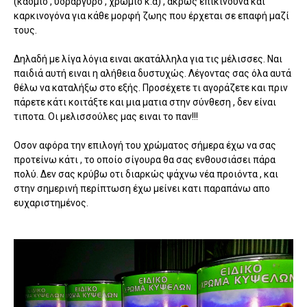
(κάδμιο , υδράργυρο , χρώμιο κ.α) , ακρως επικινδυνα και
καρκινογόνα για κάθε μορφή ζωης που έρχεται σε επαφή μαζί
τους.
Δηλαδή με λίγα λόγια ειναι ακατάλληλα για τις μέλισσες. Ναι
παιδιά αυτή ειναι η αλήθεια δυστυχώς. Λέγοντας σας όλα αυτά
θέλω να καταλήξω στο εξής. Προσέχετε τι αγοράζετε και πριν
πάρετε κάτι κοιτάξτε και μια ματια στην σύνθεση , δεν είναι
τιποτα. Οι μελισσούλες μας ειναι το παν!!!
Οσον αφόρα την επιλογή του χρώματος σήμερα έχω να σας
προτείνω κάτι , το οποίο σίγουρα θα σας ενθουσιάσει πάρα
πολύ. Δεν σας κρύβω οτι διαρκώς ψάχνω νέα προιόντα , και
στην σημερινή περίπτωση έχω μείνει κατι παραπάνω απο
ευχαριστημένος.