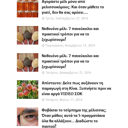
Αγοράστε μέλι μόνο από
μελισσοκόμους: Και όταν μάθετε το
γιατί, δεν θα σας αρέσει....
Τρίτη, Σεπτεμβρίου 27, 2016
Νοθευένο μέλι. 7 πανεύκολοι και
πρακτικοί τρόποι για να το
ξεχωρίσουμε!
Παρασκευή, Νοεμβρίου 15, 2019
Νοθευένο μέλι. 7 πανεύκολοι και
πρακτικοί τρόποι για να το
ξεχωρίσουμε!
Τετάρτη, Δεκεμβρίου 21, 2016
Απίστευτο: Δείτε πως αυξάνουν τη
παραγωγή στη Κίνα. Ξυπνήστε πριν να
είναι αργά VIDEO ΣΟΚ
Τετάρτη, Μαΐου 11, 2016
Φοβάσαι το τσίμπημα της μέλισσας;
Όταν μάθεις αυτά τα 5 πραγματάκια
όλα θα αλλάξουν... Διαδώστε το
παντού!