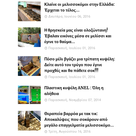
Κλαίνε οι μελισσοκόμοι στην Ελλάδα:
Έρχεται το τέλος...
Δευτέρα, Ιουνίου 06, 2016
Η θρησκεία μας είναι ολοζώντανη!
Έβαλαν εικόνες μέσα σε μελίσσι και
έγινε το θαύμα...
Παρασκευή, Ιουλίου 01, 2016
Πόσο μέλι βγάζει μια τρίπατη κυψέλη:
Δείτε αυτό τον τρύγο που έγινε
προχθές και θα πάθετε σοκ!!!
Παρασκευή, Ιουλίου 01, 2016
Πλαστικη κυψέλη ANEL : Όλη η
αλήθεια
Παρασκευή, Νοεμβρίου 07, 2014
Θεραπεία βαρρόα με τακ τικ:
Αποκαλύψεις που σοκάρουν από
μεγάλο επαγγελματία μελισσοκόμο...
Τρίτη, Αυγούστου 16, 2016