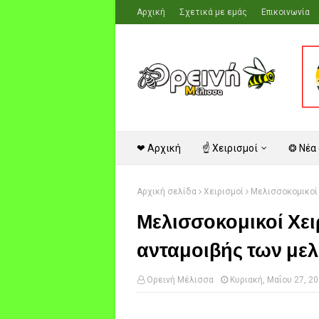
Αρχική
Σχετικά με εμάς
Επικοινωνία
❤ Αρχική
☝ Χειρισμοί
❂ Νέα
Αρχική σελίδα
Χειρισμοί
Μελισσοκομικοί 
Μελισσοκομικοί Χει
ανταμοιβής των μελ
Ορεινή Μέλισσα
Κυριακή, Μαΐου 27, 2