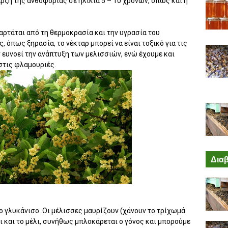
ρξη της ανθοφορίας σε ηλικία 5 – 10 χρόνων, όπως και η
ξαρτάται από τη θερμοκρασία και την υγρασία του
 όπως ξηρασία, το νέκταρ μπορεί να είναι τοξικό για τις
ν ευνοεί την ανάπτυξη των μελισσιών, ενώ έχουμε και
στις φλαμουριές.
Διαβ
 γλυκάνισο. Οι μέλισσες μαυρίζουν (χάνουν το τρίχωμά
ι και το μέλι, συνήθως μπλοκάρεται ο γόνος και μπορούμε