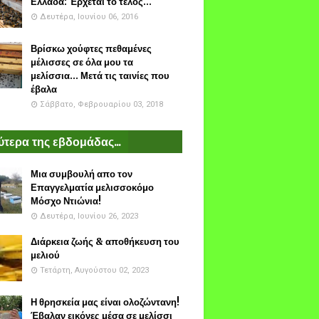
Ελλάδα: Έρχεται το τέλος...
Δευτέρα, Ιουνίου 06, 2016
Βρίσκω χούφτες πεθαμένες
μέλισσες σε όλα μου τα
μελίσσια... Μετά τις ταινίες που
έβαλα
Σάββατο, Φεβρουαρίου 03, 2018
τερα της εβδομάδας...
Μια συμβουλή απο τον
Επαγγελματία μελισσοκόμο
Μόσχο Ντιώνια!
Δευτέρα, Ιουνίου 26, 2023
Διάρκεια ζωής & αποθήκευση του
μελιού
Τετάρτη, Αυγούστου 02, 2023
Η θρησκεία μας είναι ολοζώντανη!
Έβαλαν εικόνες μέσα σε μελίσσι