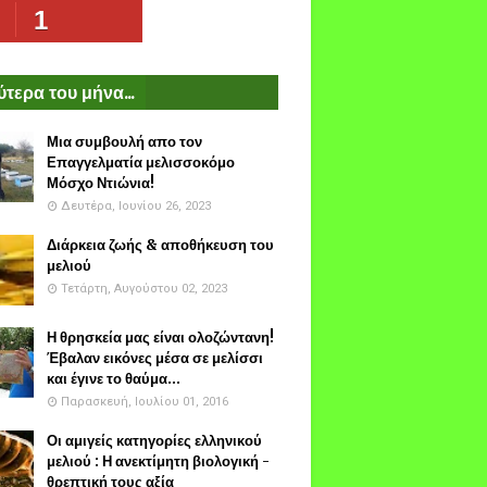
1
τερα του μήνα...
Μια συμβουλή απο τον
Επαγγελματία μελισσοκόμο
Μόσχο Ντιώνια!
Δευτέρα, Ιουνίου 26, 2023
Διάρκεια ζωής & αποθήκευση του
μελιού
Τετάρτη, Αυγούστου 02, 2023
Η θρησκεία μας είναι ολοζώντανη!
Έβαλαν εικόνες μέσα σε μελίσσι
και έγινε το θαύμα...
Παρασκευή, Ιουλίου 01, 2016
Οι αμιγείς κατηγορίες ελληνικού
μελιού : Η ανεκτίμητη βιολογική -
θρεπτική τους αξία