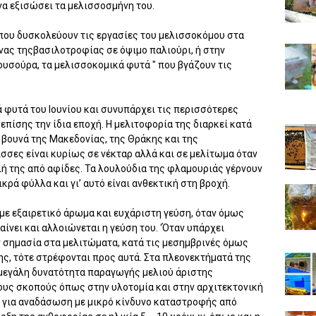
να εξισώσει τα μελισσοσμήνη του.
 που δυσκολεύουν τις εργασίες του μελισσοκόμου στα
μήνας τηςβασιλοτροφίας σε όψιμο παλιούρι, ή στην
ουσούρα, τα μελισσοκομικά φυτά " που βγάζουν τις
 φυτά του Ιουνίου και συνυπάρχει τις περισσότερες
 επίσης την ίδια εποχή. Η μελιτοφορία της διαρκεί κατά
 βουνά της Μακεδονίας, της Θράκης και της
σσες είναι κυρίως σε νέκταρ αλλά και σε μελίτωμα όταν
λή της από αφίδες. Τα λουλούδια της φλαμουριάς γέρνουν
κρά φύλλα και γι’ αυτό είναι ανθεκτική στη βροχή.
 με εξαιρετικό άρωμα και ευχάριστη γεύση, όταν όμως
ίνει και αλλοιώνεται η γεύση του. ‘Όταν υπάρχει
ν σημασία στα μελιτώματα, κατά τις μεσημβρινές όμως
ς, τότε στρέφονται προς αυτά. Στα πλεονεκτήματά της
μεγάλη δυνατότητα παραγωγής μελιού άριστης
λους σκοπούς όπως στην υλοτομία και στην αρχιτεκτονική
ο για αναδάσωση με μικρό κίνδυνο καταστροφής από