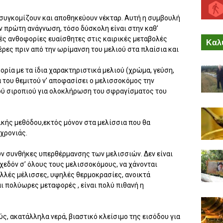
συγκομίζουν και αποθηκεύουν νέκταρ. Αυτή η συμβουλή
ν πρώτη ανάγνωση, τόσο δύσκολη είναι στην καθ’
ές ανθοφορίες ευαίσθητες στις καιρικές μεταβολές
Καλύ
ρες πριν από την ωρίμανση του μελιού στα πλαίσια και
ρία με τα ίδια χαρακτηριστικά μελιού (χρώμα, γεύση,
α του θεμιτού ν’ αποφασίσει ο μελισσοκόμος την
ύ σιροπιού για ολοκλήρωση του σφραγίσματος του
κής μεθόδου,εκτός μόνον στα μελίσσια που θα
χρονιάς.
ν συνθήκες υπερθέρμανσης των μελισσιών. Δεν είναι
σχεδόν σ’ όλους τους μελισσοκόμους, να χάνονται
ολλές μέλισσες, υψηλές θερμοκρασίες, ανοικτά
ι πολύωρες μεταφορές , είναι πολύ πιθανή η
, ακατάλληλα νερά, βιαστικό κλείσιμο της εισόδου για