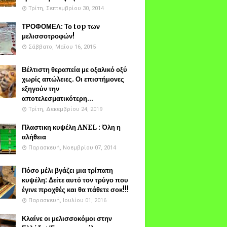
Τρίτη, Σεπτεμβρίου 30, 2014
ΤΡΟΦΟΜΕΛ: Το top των
μελισσοτροφών!
Σάββατο, Μαΐου 16, 2015
Βέλτιστη θεραπεία με οξαλικό οξύ
χωρίς απώλειες. Οι επιστήμονες
εξηγούν την
αποτελεσματικότερη...
Τρίτη, Δεκεμβρίου 24, 2019
Πλαστικη κυψέλη ANEL : Όλη η
αλήθεια
Παρασκευή, Νοεμβρίου 07, 2014
Πόσο μέλι βγάζει μια τρίπατη
κυψέλη: Δείτε αυτό τον τρύγο που
έγινε προχθές και θα πάθετε σοκ!!!
Παρασκευή, Ιουλίου 01, 2016
Κλαίνε οι μελισσοκόμοι στην