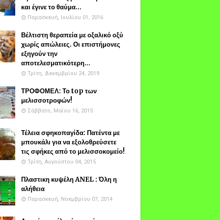
και έγινε το θαύμα...
Παρασκευή, Ιουλίου 01, 2016
Βέλτιστη θεραπεία με οξαλικό οξύ
χωρίς απώλειες. Οι επιστήμονες
εξηγούν την
αποτελεσματικότερη...
Τρίτη, Δεκεμβρίου 24, 2019
ΤΡΟΦΟΜΕΛ: Το top των
μελισσοτροφών!
Σάββατο, Μαΐου 16, 2015
Τέλεια σφηκοπαγίδα: Πατέντα με
μπουκάλι για να εξολοθρεύσετε
τις σφήκες από το μελισσοκομείο!
Τρίτη, Αυγούστου 04, 2015
Πλαστικη κυψέλη ANEL : Όλη η
αλήθεια
Παρασκευή, Νοεμβρίου 07, 2014