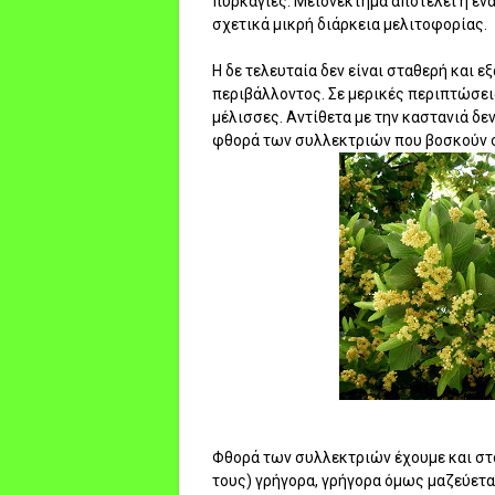
πυρκαγιές. Μειονέκτημα αποτελεί η ένα
σχετικά μικρή διάρκεια μελιτοφορίας.
Η δε τελευταία δεν είναι σταθερή και ε
περιβάλλοντος. Σε μερικές περιπτώσεις,
μέλισσες. Αντίθετα με την καστανιά δε
φθορά των συλλεκτριών που βοσκούν 
Φθορά των συλλεκτριών έχουμε και στο
τους) γρήγορα, γρήγορα όμως μαζεύετα