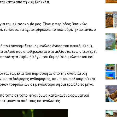
αι κάτω από τη κυψέλη) κλπ.
 για τη μελισσοκομία μας. Είναι η περίοδος βασικών
το έλατο, τα αγριοτρίφυλλα, το παλιούρι, η καστανιά, ο
ή που συγκομίζεται ο μεγάλος όγκος του πευκόμελου),
τα μελιού που αποθηκεύεται στα μελίσσια, ενώ υπερτερεί
 ποιότητα κυρίως λόγω του θυμαρίσιου, ελατίσιου και
ονται τα μέλια που περίσσεψαν από την ανοιξιάτικη
νιο από διάφορες ανθοφορίες, όπως του παλιουριού και
γριων τριφυλλιών σε μεγαλύτερα υψόμετρα όλο το μήνα.
από τόπο σε τόπο, είναι όμως κατά κανόνα αρωματικά
ροτιμούνται από τους καταναλωτές.