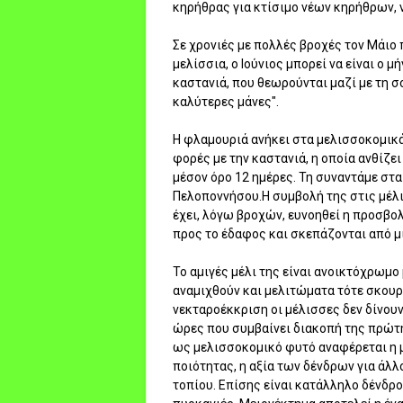
κηρήθρας για κτίσιμο νέων κηρήθρων, 
Σε χρονιές με πολλές βροχές τον Μάιο
μελίσσια, ο Ιούνιος μπορεί να είναι ο 
καστανιά, που θεωρούνται μαζί με τη σ
καλύτερες μάνες".
Η φλαμουριά ανήκει στα μελισσοκομικά
φορές με την καστανιά, η οποία ανθίζει
μέσον όρο 12 ημέρες. Τη συναντάμε στα
Πελοποννήσου.Η συμβολή της στις μέλι
έχει, λόγω βροχών, ευνοηθεί η προσβο
προς το έδαφος και σκεπάζονται από μι
Το αμιγές μέλι της είναι ανοικτόχρωμο
αναμιχθούν και μελιτώματα τότε σκουρα
νεκταροέκκριση οι μέλισσες δεν δίνου
ώρες που συμβαίνει διακοπή της πρώτη
ως μελισσοκομικό φυτό αναφέρεται η 
ποιότητας, η αξία των δένδρων για άλ
τοπίου. Επίσης είναι κατάλληλο δένδρ