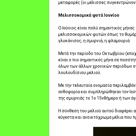
μεταφορές (οι μέλισσες συγκεντρώνοντ
Μελισσοκομικά φυτά Ιουνίου
Ο Ιούνιος είναι πολύ σημαντικός μήνας
μελισσοκομικών φυτών όπως το θυμάρι, 
γλυκάνισος, η σμυρνιά, η φλαμουριά.
Μετά την περίοδο του Οκτωβρίου (εποχ
είναι ο πιο σημαντικός μήνα σε ποσότη
όλων των άλλων χρονικών περιόδων σε
λουλουδίσιου μελιού.
Με την τελευταία ονομασία περιλαμβάν
ανθοφορία και συμπληρώθηκαν τον Ιού
της σμυρνιάς το 1ο 15νθήμερο ή των ά
Η σύνθεση του μελιού αυτού διαφέρει 
εύγεστα και ανοικτόχρωμα μέλια που π