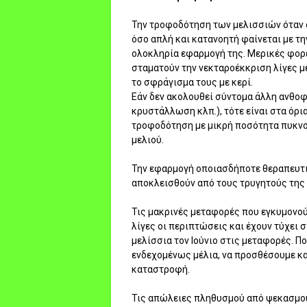
Την τροφοδότηση των μελισσιών όταν 
όσο απλή και κατανοητή φαίνεται με τη
ολοκληρία εφαρμογή της. Μερικές φορ
σταματούν την νεκταροέκκριση λίγες μέ
το σφράγισμα τους με κερί.
Εάν δεν ακολουθεί σύντομα άλλη ανθοφο
κρυστάλλωση κλπ.), τότε είναι στα όρι
τροφοδότηση με μικρή ποσότητα πυκνο
μελιού.
Την εφαρμογή οποιασδήποτε θεραπευτι
αποκλεισθούν από τους τρυγητούς της 
Τις μακρινές μεταφορές που εγκυμονού
λίγες οι περιπτώσεις και έχουν τύχει 
μελίσσια τον Ιούνιο στις μεταφορές. Π
ενδεχομένως μέλια, να προσθέσουμε κα
καταστροφή.
Τις απώλειες πληθυσμού από ψεκασμούς