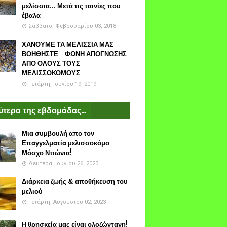
μελίσσια... Μετά τις ταινίες που
έβαλα
Σάββατο, Φεβρουαρίου 03, 2018
ΧΑΝΟΥΜΕ ΤΑ ΜΕΛΙΣΣΙΑ ΜΑΣ
ΒΟΗΘΗΣΤΕ - ΦΩΝΗ ΑΠΟΓΝΩΣΗΣ
ΑΠΟ ΟΛΟΥΣ ΤΟΥΣ
ΜΕΛΙΣΣΟΚΟΜΟΥΣ
Τετάρτη, Ιουνίου 19, 2019
τερα της εβδομάδας...
Μια συμβουλή απο τον
Επαγγελματία μελισσοκόμο
Μόσχο Ντιώνια!
Δευτέρα, Ιουνίου 26, 2023
Διάρκεια ζωής & αποθήκευση του
μελιού
Τετάρτη, Αυγούστου 02, 2023
Η θρησκεία μας είναι ολοζώντανη!