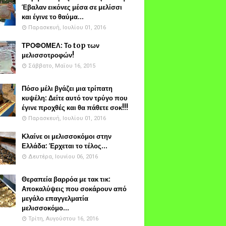
Έβαλαν εικόνες μέσα σε μελίσσι
και έγινε το θαύμα...
Παρασκευή, Ιουλίου 01, 2016
ΤΡΟΦΟΜΕΛ: Το top των
μελισσοτροφών!
Σάββατο, Μαΐου 16, 2015
Πόσο μέλι βγάζει μια τρίπατη
κυψέλη: Δείτε αυτό τον τρύγο που
έγινε προχθές και θα πάθετε σοκ!!!
Παρασκευή, Ιουλίου 01, 2016
Κλαίνε οι μελισσοκόμοι στην
Ελλάδα: Έρχεται το τέλος...
Δευτέρα, Ιουνίου 06, 2016
Θεραπεία βαρρόα με τακ τικ:
Αποκαλύψεις που σοκάρουν από
μεγάλο επαγγελματία
μελισσοκόμο...
Τρίτη, Αυγούστου 16, 2016