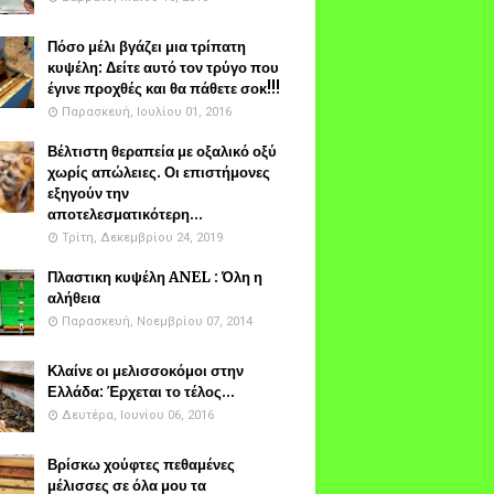
Πόσο μέλι βγάζει μια τρίπατη
κυψέλη: Δείτε αυτό τον τρύγο που
έγινε προχθές και θα πάθετε σοκ!!!
Παρασκευή, Ιουλίου 01, 2016
Βέλτιστη θεραπεία με οξαλικό οξύ
χωρίς απώλειες. Οι επιστήμονες
εξηγούν την
αποτελεσματικότερη...
Τρίτη, Δεκεμβρίου 24, 2019
Πλαστικη κυψέλη ANEL : Όλη η
αλήθεια
Παρασκευή, Νοεμβρίου 07, 2014
Κλαίνε οι μελισσοκόμοι στην
Ελλάδα: Έρχεται το τέλος...
Δευτέρα, Ιουνίου 06, 2016
Βρίσκω χούφτες πεθαμένες
μέλισσες σε όλα μου τα