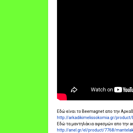
Εδώ είναι το Beemagnet απο την Αρκαδ
http://arkadikimelissokomia.gr/produc
Εδώ τα μαντηλάκια αφεσμών απο την ane
http://anel.gr/el/product/7768/mantel