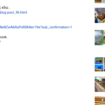
 εδώ...
/blog-post_96.html
MNe8ZwAbRuPnR0K4ler19w?sub_confirmation=1
ook...
/