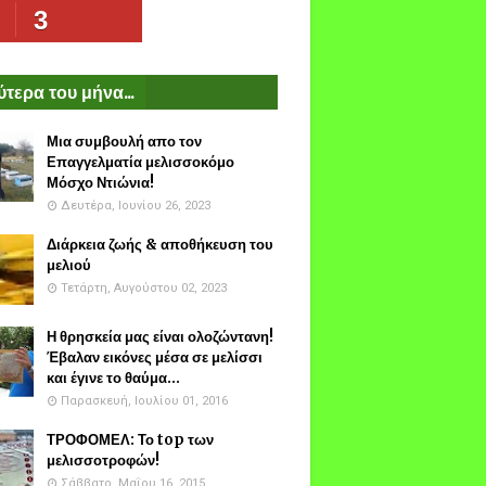
3
τερα του μήνα...
Μια συμβουλή απο τον
Επαγγελματία μελισσοκόμο
Μόσχο Ντιώνια!
Δευτέρα, Ιουνίου 26, 2023
Διάρκεια ζωής & αποθήκευση του
μελιού
Τετάρτη, Αυγούστου 02, 2023
Η θρησκεία μας είναι ολοζώντανη!
Έβαλαν εικόνες μέσα σε μελίσσι
και έγινε το θαύμα...
Παρασκευή, Ιουλίου 01, 2016
ΤΡΟΦΟΜΕΛ: Το top των
μελισσοτροφών!
Σάββατο, Μαΐου 16, 2015