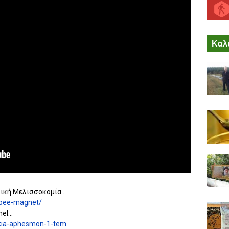
Καλύ
ική Μελισσοκομία...
t/bee-magnet/
l...
akia-aphesmon-1-tem