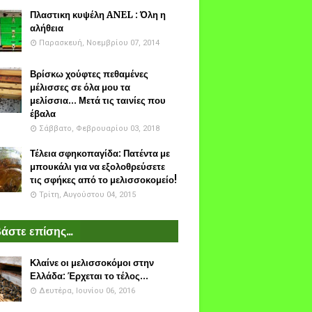
Πλαστικη κυψέλη ANEL : Όλη η
αλήθεια
Παρασκευή, Νοεμβρίου 07, 2014
Βρίσκω χούφτες πεθαμένες
μέλισσες σε όλα μου τα
μελίσσια... Μετά τις ταινίες που
έβαλα
Σάββατο, Φεβρουαρίου 03, 2018
Τέλεια σφηκοπαγίδα: Πατέντα με
μπουκάλι για να εξολοθρεύσετε
τις σφήκες από το μελισσοκομείο!
Τρίτη, Αυγούστου 04, 2015
άστε επίσης...
Κλαίνε οι μελισσοκόμοι στην
Ελλάδα: Έρχεται το τέλος...
Δευτέρα, Ιουνίου 06, 2016