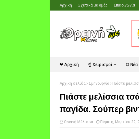
Αρχική
Σχετικά με εμάς
Επικοινωνία
❤ Αρχική
☝ Χειρισμοί
❂ Νέα
Αρχική σελίδα
Σμηνουργία
Πιάστε μελίσσι
Πιάστε μελίσσια τσ
παγίδα. Σούπερ βιν
Ορεινή Μέλισσα
Πέμπτη, Μαρτίου 22, 