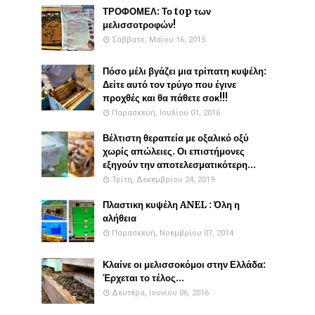
ΤΡΟΦΟΜΕΛ: Το top των
μελισσοτροφών!
Σάββατο, Μαΐου 16, 2015
Πόσο μέλι βγάζει μια τρίπατη κυψέλη:
Δείτε αυτό τον τρύγο που έγινε
προχθές και θα πάθετε σοκ!!!
Παρασκευή, Ιουλίου 01, 2016
Βέλτιστη θεραπεία με οξαλικό οξύ
χωρίς απώλειες. Οι επιστήμονες
εξηγούν την αποτελεσματικότερη...
Τρίτη, Δεκεμβρίου 24, 2019
Πλαστικη κυψέλη ANEL : Όλη η
αλήθεια
Παρασκευή, Νοεμβρίου 07, 2014
Κλαίνε οι μελισσοκόμοι στην Ελλάδα:
Έρχεται το τέλος...
Δευτέρα, Ιουνίου 06, 2016