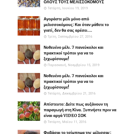
ΟΛΟΥΣ ΤΟΥΣ ΜΕΛΙΣΣΟΚΟΜΟΥΣ
Τετάρτη, Ιουνίου 19, 2019
Αγοράστε μέλι μόνο από
μελισσοκόμους: Και όταν μάθετε το
γιατί, δεν θα σας αρέσει....
Τρίτη, Σεπτεμβρίου 27, 2016
Νοθευένο μέλι. 7 πανεύκολοι και
πρακτικοί τρόποι για να το
ξεχωρίσουμε!
Παρασκευή, Νοεμβρίου 15, 2019
Νοθευένο μέλι. 7 πανεύκολοι και
πρακτικοί τρόποι για να το
ξεχωρίσουμε!
Τετάρτη, Δεκεμβρίου 21, 2016
Απίστευτο: Δείτε πως αυξάνουν τη
παραγωγή στη Κίνα. Ξυπνήστε πριν να
είναι αργά VIDEO ΣΟΚ
Τετάρτη, Μαΐου 11, 2016
Φοβάσαι το τσίμπημα της μέλισσας;