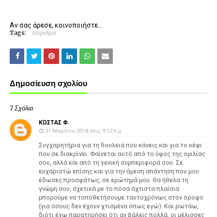
Αν σας άρεσε, κοινοποιήστε...
Tags:
Χειρισμοί
Δημοσίευση σχολίου
7 Σχόλια
ΚΏΣΤΑΣ Φ.
31 Μαρτίου 2018 στις 9:12 π.μ.
Συγχαρητήρια για τη δουλειά που κάνεις και για το κέφι
που σε διακρίνει. Φαίνεται αυτό από το ύφος της ομιλίας
σου, αλλά και από τη γενική συμπεριφορά σου. Σε
ευχαριστώ επίσης και για την άμεση απάντηση που μου
έδωσες προσφάτως, σε ερώτημά μου. Θα ήθελα τη
γνώμη σου, σχετικά με το πόσα άχτιστα πλαίσια
μπορούμε να τοποθετήσουμε ταυτοχρόνως στον όροφο
(για όσους δεν έχουν χτισμένα όπως εγώ). Και ρωτάω,
διότι έχω παρατηρήσει ότι αν βάλεις πολλά, οι μέλισσες