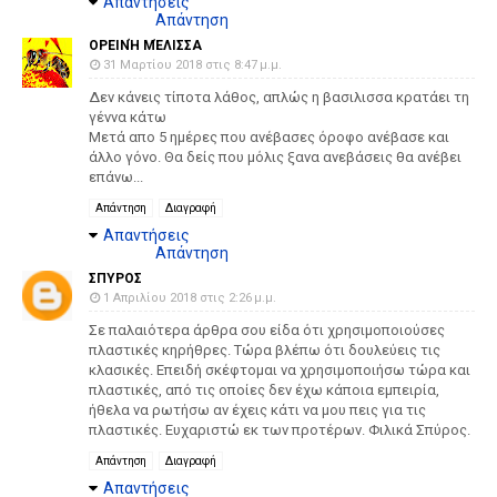
Απαντήσεις
Απάντηση
ΟΡΕΙΝΉ ΜΈΛΙΣΣΑ
31 Μαρτίου 2018 στις 8:47 μ.μ.
Δεν κάνεις τίποτα λάθος, απλώς η βασιλισσα κρατάει τη
γέννα κάτω
Μετά απο 5 ημέρες που ανέβασες όροφο ανέβασε και
άλλο γόνο. Θα δείς που μόλις ξανα ανεβάσεις θα ανέβει
επάνω...
Απάντηση
Διαγραφή
Απαντήσεις
Απάντηση
ΣΠΥΡΟΣ
1 Απριλίου 2018 στις 2:26 μ.μ.
Σε παλαιότερα άρθρα σου είδα ότι χρησιμοποιούσες
πλαστικές κηρήθρες. Τώρα βλέπω ότι δουλεύεις τις
κλασικές. Επειδή σκέφτομαι να χρησιμοποιήσω τώρα και
πλαστικές, από τις οποίες δεν έχω κάποια εμπειρία,
ήθελα να ρωτήσω αν έχεις κάτι να μου πεις για τις
πλαστικές. Ευχαριστώ εκ των προτέρων. Φιλικά Σπύρος.
Απάντηση
Διαγραφή
Απαντήσεις