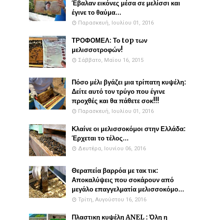
Έβαλαν εικόνες μέσα σε μελίσσι και
έγινε το θαύμα...
Παρασκευή, Ιουλίου 01, 2016
ΤΡΟΦΟΜΕΛ: Το top των
μελισσοτροφών!
Σάββατο, Μαΐου 16, 2015
Πόσο μέλι βγάζει μια τρίπατη κυψέλη:
Δείτε αυτό τον τρύγο που έγινε
προχθές και θα πάθετε σοκ!!!
Παρασκευή, Ιουλίου 01, 2016
Κλαίνε οι μελισσοκόμοι στην Ελλάδα:
Έρχεται το τέλος...
Δευτέρα, Ιουνίου 06, 2016
Θεραπεία βαρρόα με τακ τικ:
Αποκαλύψεις που σοκάρουν από
μεγάλο επαγγελματία μελισσοκόμο...
Τρίτη, Αυγούστου 16, 2016
Πλαστικη κυψέλη ANEL : Όλη η