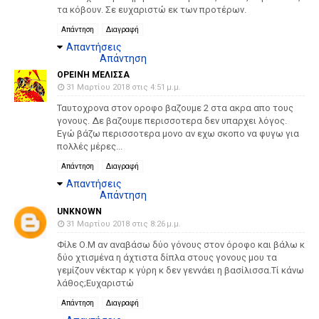
τα κόβουν. Σε ευχαριστώ εκ των προτέρων.
Απάντηση
Διαγραφή
Απαντήσεις
Απάντηση
ΟΡΕΙΝΉ ΜΈΛΙΣΣΑ
31 Μαρτίου 2018 στις 4:51 μ.μ.
Ταυτοχρονα στον οροφο βαζουμε 2 στα ακρα απο τους
γονους. Δε βαζουμε περισσοτερα δεν υπαρχει λόγος.
Εγώ βάζω περισσοτερα μονο αν εχω σκοπο να φυγω για
πολλές μέρες...
Απάντηση
Διαγραφή
Απαντήσεις
Απάντηση
UNKNOWN
31 Μαρτίου 2018 στις 8:26 μ.μ.
Φίλε Ο.Μ αν αναβάσω δύο γόνους στον όροφο και βάλω κ
δύο χτισμένα η άχτιστα δίπλα στους γονους μου τα
γεμίζουν νέκταρ κ γύρη κ δεν γεννάει η βασίλισσα.Tί κάνω
λάθος;Ευχαριστώ
Απάντηση
Διαγραφή