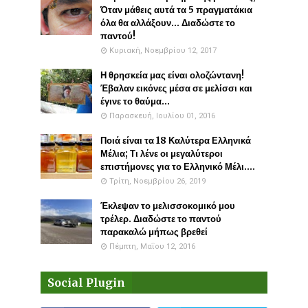
Όταν μάθεις αυτά τα 5 πραγματάκια
όλα θα αλλάξουν... Διαδώστε το
παντού!
Κυριακή, Νοεμβρίου 12, 2017
Η θρησκεία μας είναι ολοζώντανη!
Έβαλαν εικόνες μέσα σε μελίσσι και
έγινε το θαύμα...
Παρασκευή, Ιουλίου 01, 2016
Ποιά είναι τα 18 Καλύτερα Ελληνικά
Μέλια; Τι λένε οι μεγαλύτεροι
επιστήμονες για το Ελληνικό Μέλι....
Τρίτη, Νοεμβρίου 26, 2019
Έκλεψαν το μελισσοκομικό μου
τρέλερ. Διαδώστε το παντού
παρακαλώ μήπως βρεθεί
Πέμπτη, Μαΐου 12, 2016
Social Plugin