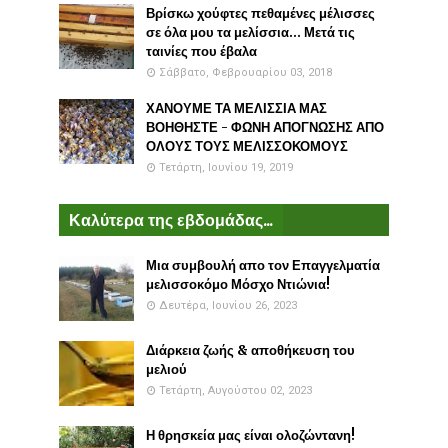
Βρίσκω χούφτες πεθαμένες μέλισσες
σε όλα μου τα μελίσσια... Μετά τις
ταινίες που έβαλα
Σάββατο, Φεβρουαρίου 03, 2018
ΧΑΝΟΥΜΕ ΤΑ ΜΕΛΙΣΣΙΑ ΜΑΣ
ΒΟΗΘΗΣΤΕ - ΦΩΝΗ ΑΠΟΓΝΩΣΗΣ ΑΠΟ
ΟΛΟΥΣ ΤΟΥΣ ΜΕΛΙΣΣΟΚΟΜΟΥΣ
Τετάρτη, Ιουνίου 19, 2019
Καλύτερα της εβδομάδας...
Μια συμβουλή απο τον Επαγγελματία
μελισσοκόμο Μόσχο Ντιώνια!
Δευτέρα, Ιουνίου 26, 2023
Διάρκεια ζωής & αποθήκευση του
μελιού
Τετάρτη, Αυγούστου 02, 2023
Η θρησκεία μας είναι ολοζώντανη!