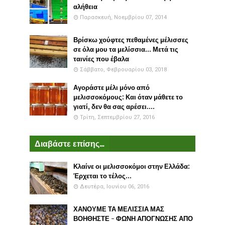
αλήθεια
Παρασκευή, Νοεμβρίου 07, 2014
Βρίσκω χούφτες πεθαμένες μέλισσες
σε όλα μου τα μελίσσια... Μετά τις
ταινίες που έβαλα
Σάββατο, Φεβρουαρίου 03, 2018
Αγοράστε μέλι μόνο από
μελισσοκόμους: Και όταν μάθετε το
γιατί, δεν θα σας αρέσει....
Τρίτη, Σεπτεμβρίου 27, 2016
Διαβάστε επίσης...
Κλαίνε οι μελισσοκόμοι στην Ελλάδα:
Έρχεται το τέλος...
Δευτέρα, Ιουνίου 06, 2016
ΧΑΝΟΥΜΕ ΤΑ ΜΕΛΙΣΣΙΑ ΜΑΣ
ΒΟΗΘΗΣΤΕ - ΦΩΝΗ ΑΠΟΓΝΩΣΗΣ ΑΠΟ