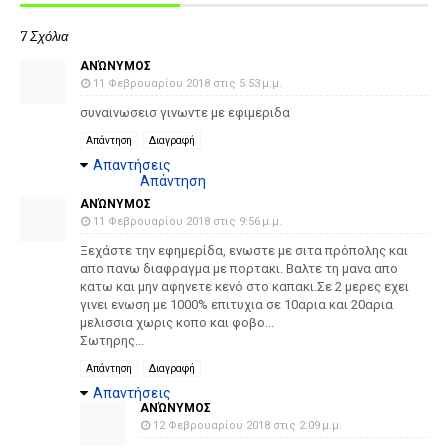
7 Σχόλια
ΑΝΏΝΥΜΟΣ
11 Φεβρουαρίου 2018 στις 5:53 μ.μ.
συναινωσεισ γινωντε με εφιμεριδα
Απάντηση
Διαγραφή
Απαντήσεις
Απάντηση
ΑΝΏΝΥΜΟΣ
11 Φεβρουαρίου 2018 στις 9:56 μ.μ.
Ξεχάστε την εφημερίδα, ενωστε με σιτα πρόπολης και
απο πανω διαφραγμα με πορτακι. Βαλτε τη μανα απο
κατω και μην αφηνετε κενό στο καπακι.Σε 2 μερες εχει
γινει ενωση με 1000% επιτυχια σε 10αρια και 20αρια
μελισσια χωρις κοπο και φοβο...
Σωτηρης...
Απάντηση
Διαγραφή
Απαντήσεις
ΑΝΏΝΥΜΟΣ
12 Φεβρουαρίου 2018 στις 2:09 μ.μ.