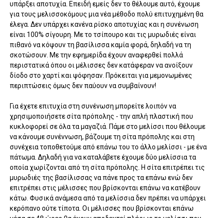
υπάρξει αποτυχία. Επειδή εμείς δεν το θέλουμε αυτό, έχουμε
για τους μελισσοκόμους μια νέα μέθοδο πολύ επιτυχημένη θα
έλεγα. Δεν υπάρχει κανένα ρίσκο αποτυχίας και η συνένωση
είναι 100% σίγουρη. Με το τσίπουρο και τις μυρωδιές είναι
πιθανό να κόψουν τη βασίλισσα καμία φορά, δηλαδή να τη
σκοτώσουν. Με την εφημερίδα έχουν αναφερθεί πολλά
περιστατικά όπου οι μέλισσες δεν κατάφεραν να ανοίξουν
δίοδο στο χαρτί και ψόφησαν. Πρόκειται για μεμονωμένες
περιπτώσεις όμως δεν παύουν να συμβαίνουν!
Για έχετε επιτυχία στη συνένωση μπορείτε λοιπόν να
χρησιμοποιήσετε σίτα πρόπολης - την απλή πλαστική που
κυκλοφορεί σε όλα τα μαγαζιά. Πάμε στο μελίσσι που θέλουμε
να κάνουμε συνέννωση, βάζουμε τη σίτα πρόπολης και στη
συνέχεια τοποθετούμε από επάνω του το άλλο μελίσσι - με ένα
πάτωμα. Δηλαδή για να καταλάβετε έχουμε δύο μελίσσια τα
οποία χωρίζονται από τη σίτα πρόπολης. Η σίτα επιτρέπει τις
μυρωδιές της βασίλισσας να πάνε προς τα επάνω ενώ δεν
επιτρέπει στις μέλισσες που βρίσκονται επάνω να κατέβουν
κάτω. Φυσικά ανάμεσα από τα μελίσσια δεν πρέπει να υπάρχει
κερόπανο ούτε τίποτα. Οι μέλισσες που βρίσκονται επάνω