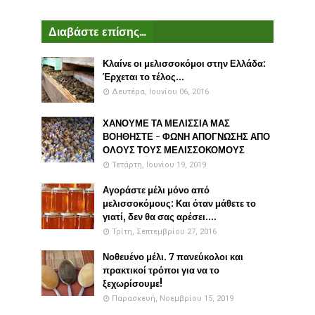
Διαβάστε επίσης...
Κλαίνε οι μελισσοκόμοι στην Ελλάδα:
Έρχεται το τέλος...
Δευτέρα, Ιουνίου 06, 2016
ΧΑΝΟΥΜΕ ΤΑ ΜΕΛΙΣΣΙΑ ΜΑΣ
ΒΟΗΘΗΣΤΕ - ΦΩΝΗ ΑΠΟΓΝΩΣΗΣ ΑΠΟ
ΟΛΟΥΣ ΤΟΥΣ ΜΕΛΙΣΣΟΚΟΜΟΥΣ
Τετάρτη, Ιουνίου 19, 2019
Αγοράστε μέλι μόνο από
μελισσοκόμους: Και όταν μάθετε το
γιατί, δεν θα σας αρέσει....
Τρίτη, Σεπτεμβρίου 27, 2016
Νοθευένο μέλι. 7 πανεύκολοι και
πρακτικοί τρόποι για να το
ξεχωρίσουμε!
Παρασκευή, Νοεμβρίου 15, 2019