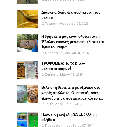
Διάρκεια ζωής & αποθήκευση του
μελιού
Τετάρτη, Αυγούστου 02, 2023
Η θρησκεία μας είναι ολοζώντανη!
Έβαλαν εικόνες μέσα σε μελίσσι και
έγινε το θαύμα...
Παρασκευή, Ιουλίου 01, 2016
ΤΡΟΦΟΜΕΛ: Το top των
μελισσοτροφών!
Σάββατο, Μαΐου 16, 2015
Βέλτιστη θεραπεία με οξαλικό οξύ
χωρίς απώλειες. Οι επιστήμονες
εξηγούν την αποτελεσματικότερη...
Τρίτη, Δεκεμβρίου 24, 2019
Πλαστικη κυψέλη ANEL : Όλη η
αλήθεια
Παρασκευή, Νοεμβρίου 07, 2014