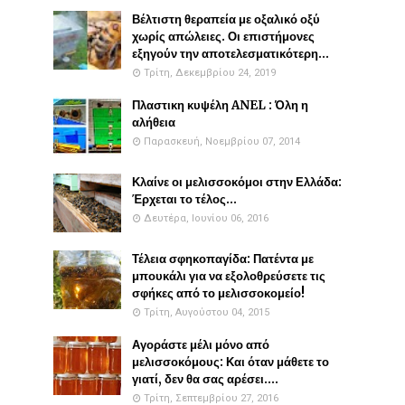
Βέλτιστη θεραπεία με οξαλικό οξύ
χωρίς απώλειες. Οι επιστήμονες
εξηγούν την αποτελεσματικότερη...
Τρίτη, Δεκεμβρίου 24, 2019
Πλαστικη κυψέλη ANEL : Όλη η
αλήθεια
Παρασκευή, Νοεμβρίου 07, 2014
Κλαίνε οι μελισσοκόμοι στην Ελλάδα:
Έρχεται το τέλος...
Δευτέρα, Ιουνίου 06, 2016
Τέλεια σφηκοπαγίδα: Πατέντα με
μπουκάλι για να εξολοθρεύσετε τις
σφήκες από το μελισσοκομείο!
Τρίτη, Αυγούστου 04, 2015
Αγοράστε μέλι μόνο από
μελισσοκόμους: Και όταν μάθετε το
γιατί, δεν θα σας αρέσει....
Τρίτη, Σεπτεμβρίου 27, 2016