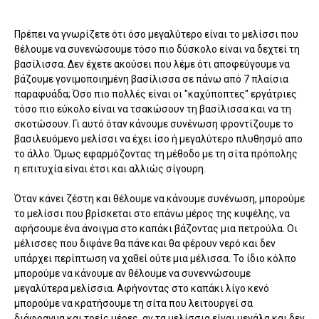
Πρέπει να γνωρίζετε ότι όσο μεγαλύτερο είναι το μελίσσι που
θέλουμε να συνενώσουμε τόσο πιο δύσκολο είναι να δεχτεί τη
βασίλισσα. Δεν έχετε ακούσει που λέμε ότι αποφεύγουμε να
βάζουμε γονιμοποιημένη βασίλισσα σε πάνω από 7 πλαίσια
παραφυάδα; Όσο πιο πολλές είναι οι "καχύποπτες" εργάτριες
τόσο πιο εύκολο είναι να τσακώσουν τη βασίλισσα και να τη
σκοτώσουν. Γι αυτό όταν κάνουμε συνένωση φροντίζουμε το
βασιλευόμενο μελίσσι να έχει ίσο ή μεγαλύτερο πλυθησμό απο
το άλλο. Όμως εφαρμόζοντας τη μέθοδο με τη σίτα πρόπολης
η επιτυχία είναι έτσι και αλλιώς σίγουρη.
Όταν κάνει ζέστη και θέλουμε να κάνουμε συνένωση, μπορούμε
το μελίσσι που βρίσκεται στο επάνω μέρος της κυψέλης, να
αφήσουμε ένα άνοιγμα στο καπάκι βάζοντας μια πετρούλα. Οι
μέλισσες που διψάνε θα πάνε και θα φέρουν νερό και δεν
υπάρχει περίπτωση να χαθεί ούτε μια μέλισσα. Το ίδιο κόλπο
μπορούμε να κάνουμε αν θέλουμε να συνεννώσουμε
μεγαλύτερα μελίσσια. Αφήνοντας στο καπάκι λίγο κενό
μπορούμε να κρατήσουμε τη σίτα που λειτουργεί σα
διάφραγμα και τρείς μέρες, αν τα μελίσσια είναι μεγάλα και δεν