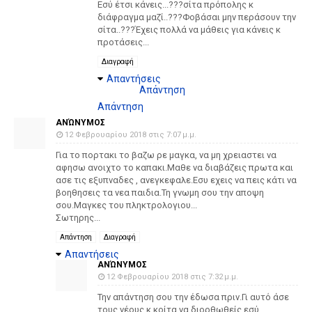
Εσύ έτσι κάνεις...???σίτα πρόπολης κ
διάφραγμα μαζί..???Φοβάσαι μην περάσουν την
σίτα..???Έχεις πολλά να μάθεις για κάνεις κ
προτάσεις...
Διαγραφή
Απαντήσεις
Απάντηση
Απάντηση
ΑΝΏΝΥΜΟΣ
12 Φεβρουαρίου 2018 στις 7:07 μ.μ.
Για το πορτακι το βαζω ρε μαγκα, να μη χρειαστει να
αφησω ανοιχτο το καπακι.Μαθε να διαβάζεις πρωτα και
ασε τις εξυπναδες , ανεγκεφαλε.Εσυ εχεις να πεις κάτι να
βοηθησεις τα νεα παιδια.Τη γνωμη σου την αποψη
σου.Μαγκες του πληκτρολογιου...
Σωτηρης...
Απάντηση
Διαγραφή
Απαντήσεις
ΑΝΏΝΥΜΟΣ
12 Φεβρουαρίου 2018 στις 7:32 μ.μ.
Την απάντηση σου την έδωσα πριν.Γι αυτό άσε
τους νέους κ κοίτα να διορθωθείς εσύ