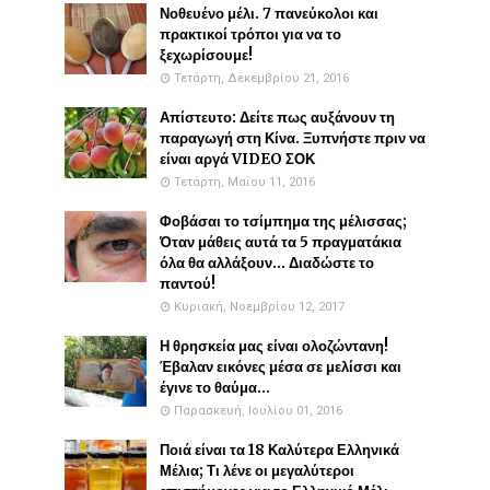
Νοθευένο μέλι. 7 πανεύκολοι και
πρακτικοί τρόποι για να το
ξεχωρίσουμε!
Τετάρτη, Δεκεμβρίου 21, 2016
Απίστευτο: Δείτε πως αυξάνουν τη
παραγωγή στη Κίνα. Ξυπνήστε πριν να
είναι αργά VIDEO ΣΟΚ
Τετάρτη, Μαΐου 11, 2016
Φοβάσαι το τσίμπημα της μέλισσας;
Όταν μάθεις αυτά τα 5 πραγματάκια
όλα θα αλλάξουν... Διαδώστε το
παντού!
Κυριακή, Νοεμβρίου 12, 2017
Η θρησκεία μας είναι ολοζώντανη!
Έβαλαν εικόνες μέσα σε μελίσσι και
έγινε το θαύμα...
Παρασκευή, Ιουλίου 01, 2016
Ποιά είναι τα 18 Καλύτερα Ελληνικά
Μέλια; Τι λένε οι μεγαλύτεροι