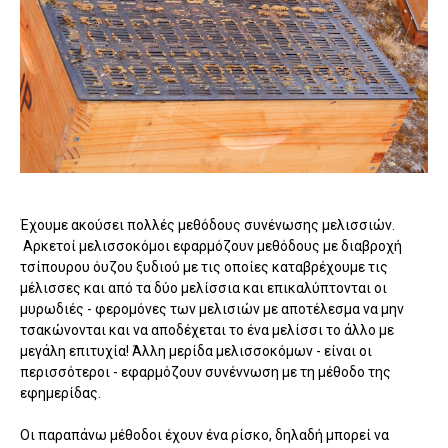
Έχουμε ακούσει πολλές μεθόδους συνένωσης μελισσιών.
Αρκετοί μελισσοκόμοι εφαρμόζουν μεθόδους με διαβροχή
τσίπουρου όυζου ξυδιού με τις οποίες καταβρέχουμε τις
μέλισσες και από τα δύο μελίσσια και επικαλύπτονται οι
μυρωδιές - φερομόνες των μελισιών με αποτέλεσμα να μην
τσακώνονται και να αποδέχεται το ένα μελίσσι το άλλο με
μεγάλη επιτυχία! Άλλη μερίδα μελισσοκόμων - είναι οι
περισσότεροι - εφαρμόζουν συνέννωση με τη μέθοδο της
εφημερίδας.
Οι παραπάνω μέθοδοι έχουν ένα ρίσκο, δηλαδή μπορεί να