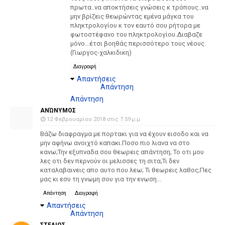
πρωτα..να αποκτήσεις γνώσεις κ τρόπους..να
μην βρίζεις θεωρώντας εμένα μάγκα του
πληκτρολογίου κ τον εαυτό σου ρήτορα με
φωτοστέφανο του πληκτρολογίου.Διαβαζε
μόνο...έτσι βοηθάς περισσότερο τους νέους.
(Γιωργος-χαλκιδικη)
Διαγραφή
Απαντήσεις
Απάντηση
Απάντηση
ΑΝΏΝΥΜΟΣ
12 Φεβρουαρίου 2018 στις 7:59 μ.μ.
Βάζω διαφραγμα με πορτακι για να έχουν εισοδο και να
μην αφήνω ανοιχτό καπακι.Ποσο πιο λιανα να στο
κανω;Την εξυπναδα σου θεωρεις απάντηση; Το οτι μου
λες οτι δεν περνούν οι μελισσες τη σιτα;Τι δεν
καταλαβαινεις απο αυτο που λεω; Τι θεωρεις λαθος;Πες
μας κι εσυ τη γνωμη σου για την ενωση...
Απάντηση
Διαγραφή
Απαντήσεις
Απάντηση
ΣΤΕΛΙΟΣ