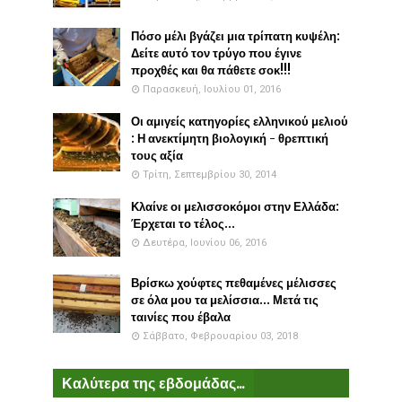
Πόσο μέλι βγάζει μια τρίπατη κυψέλη:
Δείτε αυτό τον τρύγο που έγινε
προχθές και θα πάθετε σοκ!!!
Παρασκευή, Ιουλίου 01, 2016
Οι αμιγείς κατηγορίες ελληνικού μελιού
: Η ανεκτίμητη βιολογική - θρεπτική
τους αξία
Τρίτη, Σεπτεμβρίου 30, 2014
Κλαίνε οι μελισσοκόμοι στην Ελλάδα:
Έρχεται το τέλος...
Δευτέρα, Ιουνίου 06, 2016
Βρίσκω χούφτες πεθαμένες μέλισσες
σε όλα μου τα μελίσσια... Μετά τις
ταινίες που έβαλα
Σάββατο, Φεβρουαρίου 03, 2018
Καλύτερα της εβδομάδας...