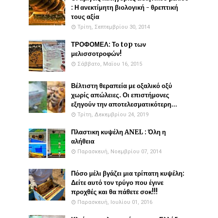
: Η ανεκτίμητη βιολογική - θρεπτική
τους αξία
Τρίτη, Σεπτεμβρίου 30, 2014
ΤΡΟΦΟΜΕΛ: Το top των
μελισσοτροφών!
Σάββατο, Μαΐου 16, 2015
Βέλτιστη θεραπεία με οξαλικό οξύ
χωρίς απώλειες. Οι επιστήμονες
εξηγούν την αποτελεσματικότερη...
Τρίτη, Δεκεμβρίου 24, 2019
Πλαστικη κυψέλη ANEL : Όλη η
αλήθεια
Παρασκευή, Νοεμβρίου 07, 2014
Πόσο μέλι βγάζει μια τρίπατη κυψέλη:
Δείτε αυτό τον τρύγο που έγινε
προχθές και θα πάθετε σοκ!!!
Παρασκευή, Ιουλίου 01, 2016