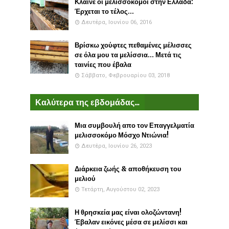
Κλαίνε οι μελισσοκόμοι στην Ελλάδα:
Έρχεται το τέλος...
Δευτέρα, Ιουνίου 06, 2016
Βρίσκω χούφτες πεθαμένες μέλισσες
σε όλα μου τα μελίσσια... Μετά τις
ταινίες που έβαλα
Σάββατο, Φεβρουαρίου 03, 2018
Καλύτερα της εβδομάδας...
Μια συμβουλή απο τον Επαγγελματία
μελισσοκόμο Μόσχο Ντιώνια!
Δευτέρα, Ιουνίου 26, 2023
Διάρκεια ζωής & αποθήκευση του
μελιού
Τετάρτη, Αυγούστου 02, 2023
Η θρησκεία μας είναι ολοζώντανη!
Έβαλαν εικόνες μέσα σε μελίσσι και