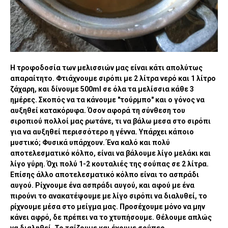
Η τροφοδοσία των μελισσιών μας είναι κάτι απολύτως
απαραίτητο. Φτιάχνουμε σιρόπι με 2 λίτρα νερό και 1 λίτρο
ζάχαρη, και δίνουμε 500ml σε όλα τα μελίσσια κάθε 3
ημέρες. Σκοπός να τα κάνουμε "τούρμπο" και ο γόνος να
αυξηθεί κατακόρυφα. Όσον αφορά τη σύνθεση του
σιροπιού πολλοί μας ρωτάνε, τι να βάλω μεσα στο σιρόπι
για να αυξηθεί περισσότερο η γέννα. Υπάρχει κάποιο
μυστικό; Φυσικά υπάρχουν. Ένα καλό και πολύ
αποτελεσματικό κόλπο, είναι να βάλουμε λίγο μελάκι και
λίγο γύρη. Όχι πολύ 1-2 κουταλιές της σούπας σε 2 λίτρα.
Επίσης άλλο αποτελεσματικό κόλπο είναι το ασπράδι
αυγού. Ρίχνουμε ένα ασπράδι αυγού, και αφού με ένα
πιρούνι το ανακατέψουμε με λίγο σιρόπι να διαλυθεί, το
ρίχνουμε μέσα στο μείγμα μας. Προσέχουμε μόνο να μην
κάνει αφρό, δε πρέπει να το χτυπήσουμε. Θέλουμε απλώς