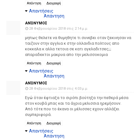
Απάντηση
Διαγραφή
Απαντήσεις
Απάντηση
ΑΝΏΝΥΜΟΣ
28 Φεβρουαρίου 2018 στις 2:14 μ.μ.
μηπως θελετε να θυμηθητε τι συνεβει οταν ξεκινησαν να
ταιζουν στην αγγλια κ στην ολλανδια πολτους απο
κοκκαλα κ αλλα τετοια σε κατι αγελαδιτσες;;;
απαραδεκτοι μακρυα απο την μελισσοκομια
Απάντηση
Διαγραφή
Απαντήσεις
Απάντηση
ΑΝΏΝΥΜΟΣ
28 Φεβρουαρίου 2018 στις 4:03 μ.μ.
Εγώ όταν έφτιαξα το σιρόπι βούτηξα την πεθερά μέσα
στον κουβά μπας και τα άγρια μελισσια ηρεμήσουν.
Από τότε που το έκανα οι μέλισσες εχουν αλλάξει
συμπεριφορά.
Απάντηση
Διαγραφή
Απαντήσεις
Απάντηση