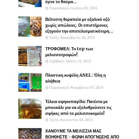
έγινε το θαύμα...
Παρασκευή, Ιουλίου 01, 2016
Βέλτιστη θεραπεία με οξαλικό οξύ
χωρίς απώλειες. Οι επιστήμονες
εξηγούν την αποτελεσματικότερη...
Τρίτη, Δεκεμβρίου 24, 2019
ΤΡΟΦΟΜΕΛ: Το top των
μελισσοτροφών!
Σάββατο, Μαΐου 16, 2015
Πλαστικη κυψέλη ANEL : Όλη η
αλήθεια
Παρασκευή, Νοεμβρίου 07, 2014
Τέλεια σφηκοπαγίδα: Πατέντα με
μπουκάλι για να εξολοθρεύσετε τις
σφήκες από το μελισσοκομείο!
Τρίτη, Αυγούστου 04, 2015
ΧΑΝΟΥΜΕ ΤΑ ΜΕΛΙΣΣΙΑ ΜΑΣ
ΒΟΗΘΗΣΤΕ - ΦΩΝΗ ΑΠΟΓΝΩΣΗΣ ΑΠΟ