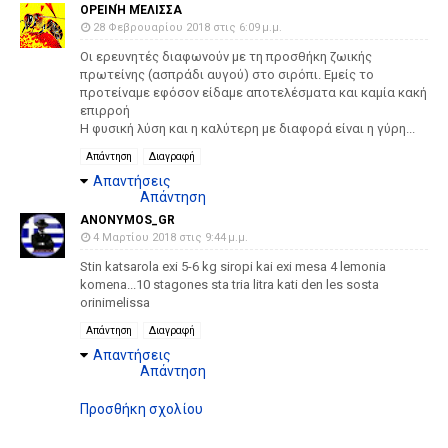
ΟΡΕΙΝΉ ΜΈΛΙΣΣΑ
28 Φεβρουαρίου 2018 στις 6:09 μ.μ.
Οι ερευνητές διαφωνούν με τη προσθήκη ζωικής
πρωτείνης (ασπράδι αυγού) στο σιρόπι. Εμείς το
προτείναμε εφόσον είδαμε αποτελέσματα και καμία κακή
επιρροή
Η φυσική λύση και η καλύτερη με διαφορά είναι η γύρη...
Απάντηση
Διαγραφή
Απαντήσεις
Απάντηση
ANONYMOS_GR
4 Μαρτίου 2018 στις 9:44 μ.μ.
Stin katsarola exi 5-6 kg siropi kai exi mesa 4 lemonia
komena...10 stagones sta tria litra kati den les sosta
orinimelissa
Απάντηση
Διαγραφή
Απαντήσεις
Απάντηση
Προσθήκη σχολίου