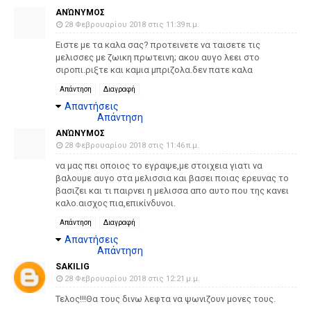
ΑΝΏΝΥΜΟΣ
28 Φεβρουαρίου 2018 στις 11:39 π.μ.
Ειστε με τα καλα σας? προτεινετε να ταισετε τις
μελισσες με ζωικη πρωτεινη; ακου αυγο λεει στο
σιροπι.ριξτε και καμια μπριζολα.δεν πατε καλα
Απάντηση
Διαγραφή
Απαντήσεις
Απάντηση
ΑΝΏΝΥΜΟΣ
28 Φεβρουαρίου 2018 στις 11:46 π.μ.
να μας πει οποιος το εγραψε,με στοιχεια γιατι να
βαλουμε αυγο στα μελισσια και βασει ποιας ερευνας το
βασιζει και τι παιρνει η μελισσα απο αυτο που της κανει
καλο.αισχος πια,επικίνδυνοι.
Απάντηση
Διαγραφή
Απαντήσεις
Απάντηση
SAKILIG
28 Φεβρουαρίου 2018 στις 12:21 μ.μ.
Τελος!!!Θα τους δινω λεφτα να ψωνιζουν μονες τους.