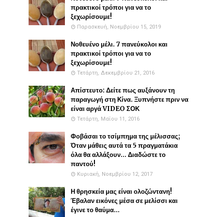
πρακτικοί τρόποι για να το
ξεχωρίσουμε!
Παρασκευή, Νοεμβρίου 15, 2019
Νοθευένο μέλι. 7 πανεύκολοι και
πρακτικοί τρόποι για να το
ξεχωρίσουμε!
Τετάρτη, Δεκεμβρίου 21, 2016
Απίστευτο: Δείτε πως αυξάνουν τη
παραγωγή στη Κίνα. Ξυπνήστε πριν να
είναι αργά VIDEO ΣΟΚ
Τετάρτη, Μαΐου 11, 2016
Φοβάσαι το τσίμπημα της μέλισσας;
Όταν μάθεις αυτά τα 5 πραγματάκια
όλα θα αλλάξουν... Διαδώστε το
παντού!
Κυριακή, Νοεμβρίου 12, 2017
Η θρησκεία μας είναι ολοζώντανη!
Έβαλαν εικόνες μέσα σε μελίσσι και
έγινε το θαύμα...