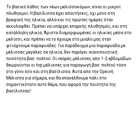
Το βασικό λάθος των νέων μελισσοκόμων, είναι οι μικροί
πλυθησμοί. Η βασίλισσα έχει απαιτήσεις, όχι μόνο στη
βρεφική της ηλικία, αλλά και τις πρώτες ημέρες όταν
εκκολαφθεί. Πρέπει να υπάρχει επαρκής πλυθησμός, και στη
κατάλληλη ηλικία. Άριστα διαμορφωμένες οι ηλικίες μέσα στο
μελίσσι, και πρέπει να το έχουμε στο μυαλό μας όταν
φτιάχνουμε παραφυάδες. Για παράδειγμα μια παραφυάδα με
μέλισσες μεγάλες σε ηλικία, δεν παράγει ικανοποιητική
ποσότητα βασ. πολτού. Οι νεαρές μέλισσες απο 1-2 εβδομάδων
θεωρούνται οι top μέλισσες για παραγωγή βασ. πολτού τόσο
στο γόνο όσο και στη βασίλισσα. Αυτά απο την Ορεινή
Μέλισσα για σήμερα, και θα επανέλθουμε πάλι στο
σημαντικότατο αυτό θέμα, που αφορά την ποιότητα της
βασίλισσας!