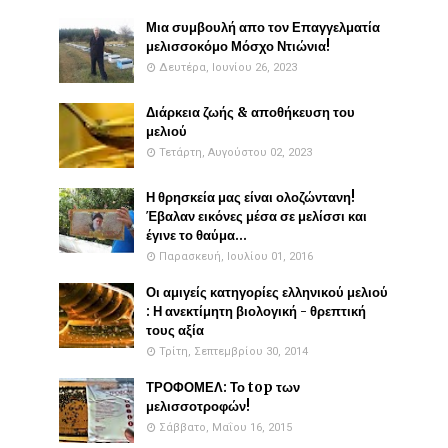
Μια συμβουλή απο τον Επαγγελματία
μελισσοκόμο Μόσχο Ντιώνια!
Δευτέρα, Ιουνίου 26, 2023
Διάρκεια ζωής & αποθήκευση του
μελιού
Τετάρτη, Αυγούστου 02, 2023
Η θρησκεία μας είναι ολοζώντανη!
Έβαλαν εικόνες μέσα σε μελίσσι και
έγινε το θαύμα...
Παρασκευή, Ιουλίου 01, 2016
Οι αμιγείς κατηγορίες ελληνικού μελιού
: Η ανεκτίμητη βιολογική - θρεπτική
τους αξία
Τρίτη, Σεπτεμβρίου 30, 2014
ΤΡΟΦΟΜΕΛ: Το top των
μελισσοτροφών!
Σάββατο, Μαΐου 16, 2015