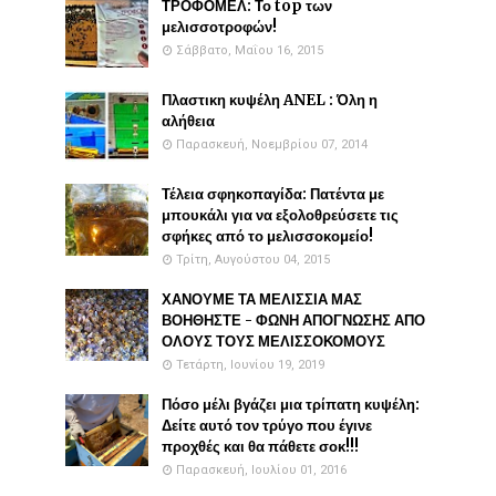
ΤΡΟΦΟΜΕΛ: Το top των
μελισσοτροφών!
Σάββατο, Μαΐου 16, 2015
Πλαστικη κυψέλη ANEL : Όλη η
αλήθεια
Παρασκευή, Νοεμβρίου 07, 2014
Τέλεια σφηκοπαγίδα: Πατέντα με
μπουκάλι για να εξολοθρεύσετε τις
σφήκες από το μελισσοκομείο!
Τρίτη, Αυγούστου 04, 2015
ΧΑΝΟΥΜΕ ΤΑ ΜΕΛΙΣΣΙΑ ΜΑΣ
ΒΟΗΘΗΣΤΕ - ΦΩΝΗ ΑΠΟΓΝΩΣΗΣ ΑΠΟ
ΟΛΟΥΣ ΤΟΥΣ ΜΕΛΙΣΣΟΚΟΜΟΥΣ
Τετάρτη, Ιουνίου 19, 2019
Πόσο μέλι βγάζει μια τρίπατη κυψέλη:
Δείτε αυτό τον τρύγο που έγινε
προχθές και θα πάθετε σοκ!!!
Παρασκευή, Ιουλίου 01, 2016