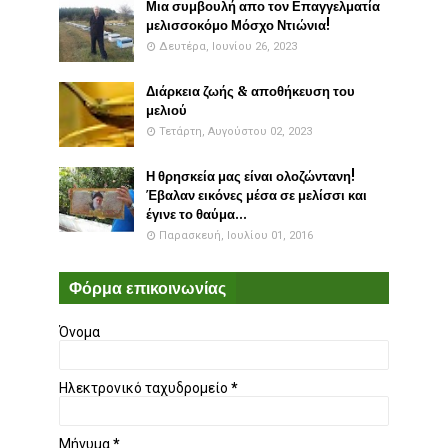
Μια συμβουλή απο τον Επαγγελματία
μελισσοκόμο Μόσχο Ντιώνια!
Δευτέρα, Ιουνίου 26, 2023
Διάρκεια ζωής & αποθήκευση του
μελιού
Τετάρτη, Αυγούστου 02, 2023
Η θρησκεία μας είναι ολοζώντανη!
Έβαλαν εικόνες μέσα σε μελίσσι και
έγινε το θαύμα...
Παρασκευή, Ιουλίου 01, 2016
Φόρμα επικοινωνίας
Όνομα
Ηλεκτρονικό ταχυδρομείο
*
Μήνυμα
*