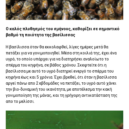
Ο καλός πλυθησμός του σμήνους, καθορίζει σε σημαντικό
βαθμό τη ποιότητα της βασίλισσας
Η βασίλισσα όταν θα εκκολαφθεί, λίγες ημέρες μετά θα
πετάξει για να γονιμοποιηθεί. Μέσα στη κοιλιά της, έχει ένα
υγρό, το οποίο υπάρχει για να διατηρήσει αναλοίωτο το
σπέρμα του κηφήνα, σε βάθος χρόνου. Σκεφτείτε ότι η
βασίλισσα με αυτό το υγρό διατηρεί ενεργό το σπέρμα του
κηφήνα έως και 5 χρόνια. Έχει βρεθεί, ότι όταν η βασίλισσα
αργεί πάνω απο 2 εβδομάδες να πετάξει, το υγρό αυτό χάνει
την βιο-δυναμική του ικανότητα, με αποτέλεσμα την κακή
γονιμοποίηση της μάνας, και τη γρήγορη αντικατάσταση της
απο το μελίσσι.