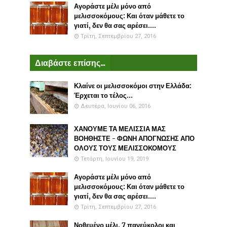
Αγοράστε μέλι μόνο από
μελισσοκόμους: Και όταν μάθετε το
γιατί, δεν θα σας αρέσει....
Τρίτη, Σεπτεμβρίου 27, 2016
Διαβάστε επίσης...
Κλαίνε οι μελισσοκόμοι στην Ελλάδα:
Έρχεται το τέλος...
Δευτέρα, Ιουνίου 06, 2016
ΧΑΝΟΥΜΕ ΤΑ ΜΕΛΙΣΣΙΑ ΜΑΣ
ΒΟΗΘΗΣΤΕ - ΦΩΝΗ ΑΠΟΓΝΩΣΗΣ ΑΠΟ
ΟΛΟΥΣ ΤΟΥΣ ΜΕΛΙΣΣΟΚΟΜΟΥΣ
Τετάρτη, Ιουνίου 19, 2019
Αγοράστε μέλι μόνο από
μελισσοκόμους: Και όταν μάθετε το
γιατί, δεν θα σας αρέσει....
Τρίτη, Σεπτεμβρίου 27, 2016
Νοθευένο μέλι. 7 πανεύκολοι και