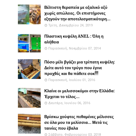
Βέλτιστη θεραπεία με οξαλικό οξύ
χωρίς απώλειες. Οι επιστήμονες
εξηγούν την αποτελεσματικότερη...
Τρίτη, Δεκεμβρίου 24, 2019
Πλαστικη κυψέλη ANEL : Όλη η
αλήθεια
Παρασκευή, Νοεμβρίου 07, 2014
Πόσο μέλι βγάζει μια τρίπατη κυψέλη:
Δείτε αυτό τον τρύγο που έγινε
προχθές και θα πάθετε σοκ!!!
Παρασκευή, Ιουλίου 01, 2016
Κλαίνε οι μελισσοκόμοι στην Ελλάδα:
Έρχεται το τέλος...
Δευτέρα, Ιουνίου 06, 2016
Βρίσκω χούφτες πεθαμένες μέλισσες
σε όλα μου τα μελίσσια... Μετά τις
ταινίες που έβαλα
Σάββατο, Φεβρουαρίου 03, 2018