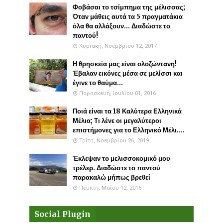
Φοβάσαι το τσίμπημα της μέλισσας;
Όταν μάθεις αυτά τα 5 πραγματάκια
όλα θα αλλάξουν... Διαδώστε το
παντού!
Κυριακή, Νοεμβρίου 12, 2017
Η θρησκεία μας είναι ολοζώντανη!
Έβαλαν εικόνες μέσα σε μελίσσι και
έγινε το θαύμα...
Παρασκευή, Ιουλίου 01, 2016
Ποιά είναι τα 18 Καλύτερα Ελληνικά
Μέλια; Τι λένε οι μεγαλύτεροι
επιστήμονες για το Ελληνικό Μέλι....
Τρίτη, Νοεμβρίου 26, 2019
Έκλεψαν το μελισσοκομικό μου
τρέλερ. Διαδώστε το παντού
παρακαλώ μήπως βρεθεί
Πέμπτη, Μαΐου 12, 2016
Social Plugin