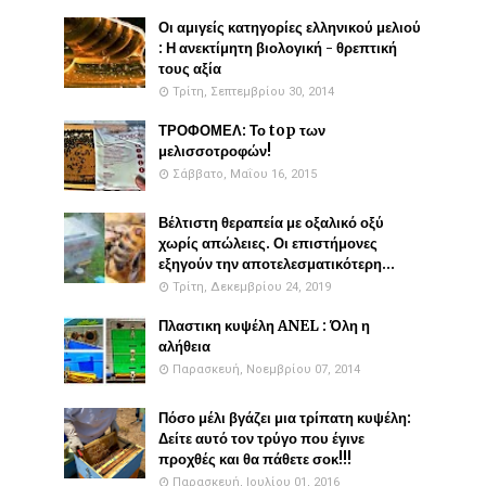
Οι αμιγείς κατηγορίες ελληνικού μελιού
: Η ανεκτίμητη βιολογική - θρεπτική
τους αξία
Τρίτη, Σεπτεμβρίου 30, 2014
ΤΡΟΦΟΜΕΛ: Το top των
μελισσοτροφών!
Σάββατο, Μαΐου 16, 2015
Βέλτιστη θεραπεία με οξαλικό οξύ
χωρίς απώλειες. Οι επιστήμονες
εξηγούν την αποτελεσματικότερη...
Τρίτη, Δεκεμβρίου 24, 2019
Πλαστικη κυψέλη ANEL : Όλη η
αλήθεια
Παρασκευή, Νοεμβρίου 07, 2014
Πόσο μέλι βγάζει μια τρίπατη κυψέλη:
Δείτε αυτό τον τρύγο που έγινε
προχθές και θα πάθετε σοκ!!!
Παρασκευή, Ιουλίου 01, 2016