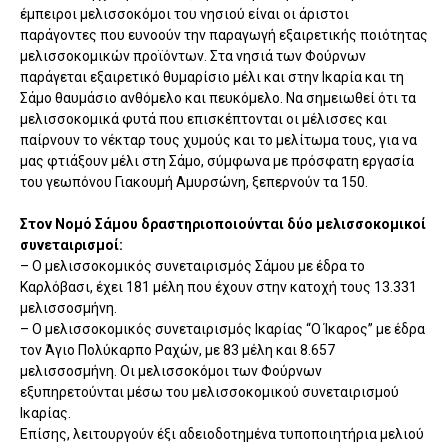
έμπειροι μελισσοκόμοι του νησιού είναι οι άριστοι
παράγοντες που ευνοούν την παραγωγή εξαιρετικής ποιότητας
μελισσοκομικών προϊόντων. Στα νησιά των Φούρνων
παράγεται εξαιρετικό θυμαρίσιο μέλι και στην Ικαρία και τη
Σάμο θαυμάσιο ανθόμελο και πευκόμελο. Να σημειωθεί ότι τα
μελισσοκομικά φυτά που επισκέπτονται οι μέλισσες και
παίρνουν το νέκταρ τους χυμούς και το μελίτωμα τους, για να
μας φτιάξουν μέλι στη Σάμο, σύμφωνα με πρόσφατη εργασία
του γεωπόνου Γιακουμή Αμυρσώνη, ξεπερνούν τα 150.
Στον Νομό Σάμου δραστηριοποιούνται δύο μελισσοκομικοί
συνεταιρισμοί:
– Ο μελισσοκομικός συνεταιρισμός Σάμου με έδρα το
Καρλόβασι, έχει 181 μέλη που έχουν στην κατοχή τους 13.331
μελισσοσμήνη.
– Ο μελισσοκομικός συνεταιρισμός Ικαρίας “Ο Ίκαρος” με έδρα
τον Άγιο Πολύκαρπο Ραχών, με 83 μέλη και 8.657
μελισσοσμήνη. Οι μελισσοκόμοι των Φούρνων
εξυπηρετούνται μέσω του μελισσοκομικού συνεταιρισμού
Ικαρίας.
Επίσης, λειτουργούν έξι αδειοδοτημένα τυποποιητήρια μελιού