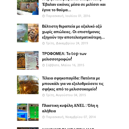
Έβαλαν εικόνες μέσα σε μελίσσι και
έγινε το θαύμα...
Παρασκευή, Ιουλίου 01, 2016
Βέλτιστη θεραπεία με οξαλικό οξύ
χωρίς απώλειες. Οι επιστήμονες
εξηγούν την αποτελεσματικότερη...
Τρίτη, Δεκεμβρίου 24, 2019
ΤΡΟΦΟΜΕΛ: Το top των
μελισσοτροφών!
Σάββατο, Μαΐου 16, 2015
Τέλεια σφηκοπαγίδα: Πατέντα με
μπουκάλι για να εξολοθρεύσετε τις
σφήκες από το μελισσοκομείο!
Τρίτη, Αυγούστου 04, 2015
Πλαστικη κυψέλη ANEL : Όλη η
αλήθεια
Παρασκευή, Νοεμβρίου 07, 2014