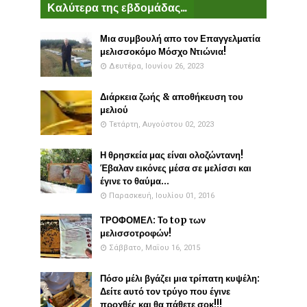
Καλύτερα της εβδομάδας...
Μια συμβουλή απο τον Επαγγελματία
μελισσοκόμο Μόσχο Ντιώνια!
Δευτέρα, Ιουνίου 26, 2023
Διάρκεια ζωής & αποθήκευση του
μελιού
Τετάρτη, Αυγούστου 02, 2023
Η θρησκεία μας είναι ολοζώντανη!
Έβαλαν εικόνες μέσα σε μελίσσι και
έγινε το θαύμα...
Παρασκευή, Ιουλίου 01, 2016
ΤΡΟΦΟΜΕΛ: Το top των
μελισσοτροφών!
Σάββατο, Μαΐου 16, 2015
Πόσο μέλι βγάζει μια τρίπατη κυψέλη:
Δείτε αυτό τον τρύγο που έγινε
προχθές και θα πάθετε σοκ!!!