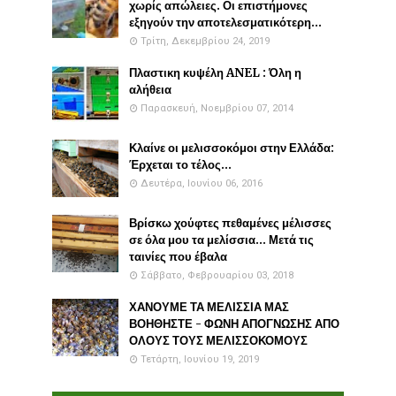
χωρίς απώλειες. Οι επιστήμονες
εξηγούν την αποτελεσματικότερη...
Τρίτη, Δεκεμβρίου 24, 2019
Πλαστικη κυψέλη ANEL : Όλη η
αλήθεια
Παρασκευή, Νοεμβρίου 07, 2014
Κλαίνε οι μελισσοκόμοι στην Ελλάδα:
Έρχεται το τέλος...
Δευτέρα, Ιουνίου 06, 2016
Βρίσκω χούφτες πεθαμένες μέλισσες
σε όλα μου τα μελίσσια... Μετά τις
ταινίες που έβαλα
Σάββατο, Φεβρουαρίου 03, 2018
ΧΑΝΟΥΜΕ ΤΑ ΜΕΛΙΣΣΙΑ ΜΑΣ
ΒΟΗΘΗΣΤΕ - ΦΩΝΗ ΑΠΟΓΝΩΣΗΣ ΑΠΟ
ΟΛΟΥΣ ΤΟΥΣ ΜΕΛΙΣΣΟΚΟΜΟΥΣ
Τετάρτη, Ιουνίου 19, 2019