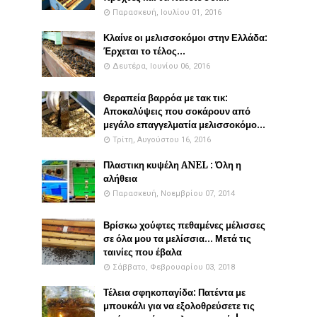
Παρασκευή, Ιουλίου 01, 2016
Κλαίνε οι μελισσοκόμοι στην Ελλάδα:
Έρχεται το τέλος...
Δευτέρα, Ιουνίου 06, 2016
Θεραπεία βαρρόα με τακ τικ:
Αποκαλύψεις που σοκάρουν από
μεγάλο επαγγελματία μελισσοκόμο...
Τρίτη, Αυγούστου 16, 2016
Πλαστικη κυψέλη ANEL : Όλη η
αλήθεια
Παρασκευή, Νοεμβρίου 07, 2014
Βρίσκω χούφτες πεθαμένες μέλισσες
σε όλα μου τα μελίσσια... Μετά τις
ταινίες που έβαλα
Σάββατο, Φεβρουαρίου 03, 2018
Τέλεια σφηκοπαγίδα: Πατέντα με
μπουκάλι για να εξολοθρεύσετε τις