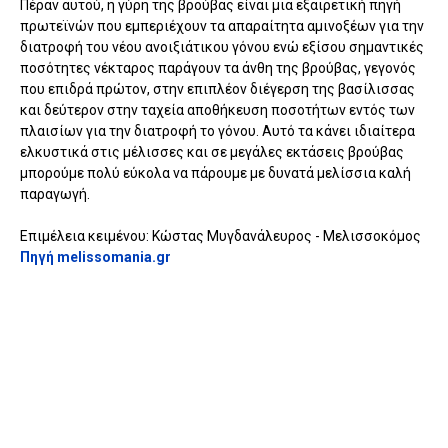
Πέραν αυτού, η γύρη της βρούβας είναι μια εξαιρετική πηγή
πρωτεϊνών που εμπεριέχουν τα απαραίτητα αμινοξέων για την
διατροφή του νέου ανοιξιάτικου γόνου ενώ εξίσου σημαντικές
ποσότητες νέκταρος παράγουν τα άνθη της βρούβας, γεγονός
που επιδρά πρώτον, στην επιπλέον διέγερση της βασίλισσας
και δεύτερον στην ταχεία αποθήκευση ποσοτήτων εντός των
πλαισίων για την διατροφή το γόνου. Αυτό τα κάνει ιδιαίτερα
ελκυστικά στις μέλισσες και σε μεγάλες εκτάσεις βρούβας
μπορούμε πολύ εύκολα να πάρουμε με δυνατά μελίσσια καλή
παραγωγή.
Επιμέλεια κειμένου: Κώστας Μυγδανάλευρος - Μελισσοκόμος
Πηγή melissomania.gr