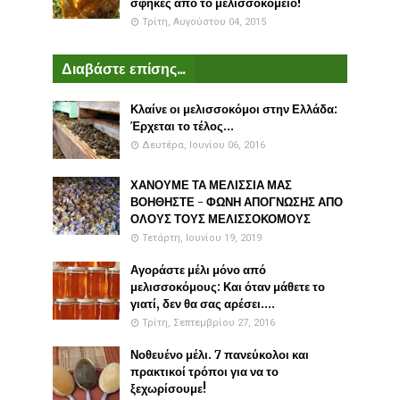
σφήκες από το μελισσοκομείο!
Τρίτη, Αυγούστου 04, 2015
Διαβάστε επίσης...
Κλαίνε οι μελισσοκόμοι στην Ελλάδα:
Έρχεται το τέλος...
Δευτέρα, Ιουνίου 06, 2016
ΧΑΝΟΥΜΕ ΤΑ ΜΕΛΙΣΣΙΑ ΜΑΣ
ΒΟΗΘΗΣΤΕ - ΦΩΝΗ ΑΠΟΓΝΩΣΗΣ ΑΠΟ
ΟΛΟΥΣ ΤΟΥΣ ΜΕΛΙΣΣΟΚΟΜΟΥΣ
Τετάρτη, Ιουνίου 19, 2019
Αγοράστε μέλι μόνο από
μελισσοκόμους: Και όταν μάθετε το
γιατί, δεν θα σας αρέσει....
Τρίτη, Σεπτεμβρίου 27, 2016
Νοθευένο μέλι. 7 πανεύκολοι και
πρακτικοί τρόποι για να το
ξεχωρίσουμε!