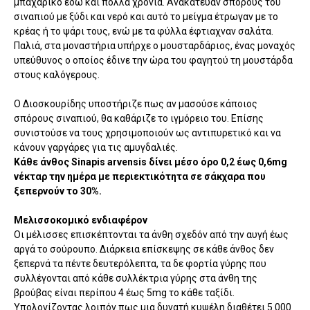
μπαχαρικό εδώ και πολλά χρόνια. Ανακάτευαν σπόρους του
σιναπιού με ξύδι και νερό και αυτό το μείγμα έτρωγαν με το
κρέας ή το ψάρι τους, ενώ με τα φύλλα έφτιαχναν σαλάτα.
Παλιά, στα μοναστήρια υπήρχε ο μουσταρδάριος, ένας μοναχός
υπεύθυνος ο οποίος έδινε την ώρα του φαγητού τη μουστάρδα
στους καλόγερους.
Ο Διοσκουρίδης υποστήριζε πως αν μασούσε κάποιος
σπόρους σιναπιού, θα καθάριζε το ιγμόρειο του. Επίσης
συνιστούσε να τους χρησιμοποιούν ως αντιπυρετικό και να
κάνουν γαργάρες για τις αμυγδαλιές.
Κάθε άνθος Sinapis arvensis δίνει μέσο όρο 0,2 έως 0,6mg
νέκταρ την ημέρα με περιεκτικότητα σε σάκχαρα που
ξεπερνούν το 30%.
Μελισσοκομικό ενδιαφέρον
Οι μέλισσες επισκέπτονται τα άνθη σχεδόν από την αυγή έως
αργά το σούρουπο. Διάρκεια επίσκεψης σε κάθε άνθος δεν
ξεπερνά τα πέντε δευτερόλεπτα, τα δε φορτία γύρης που
συλλέγονται από κάθε συλλέκτρια γύρης στα άνθη της
βρούβας είναι περίπου 4 έως 5mg το κάθε ταξίδι.
Υπολογίζοντας λοιπόν πως μια δυνατή κυψέλη διαθέτει 5.000