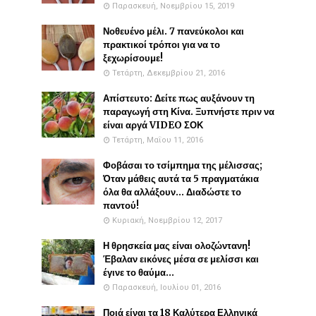
Παρασκευή, Νοεμβρίου 15, 2019
Νοθευένο μέλι. 7 πανεύκολοι και
πρακτικοί τρόποι για να το
ξεχωρίσουμε!
Τετάρτη, Δεκεμβρίου 21, 2016
Απίστευτο: Δείτε πως αυξάνουν τη
παραγωγή στη Κίνα. Ξυπνήστε πριν να
είναι αργά VIDEO ΣΟΚ
Τετάρτη, Μαΐου 11, 2016
Φοβάσαι το τσίμπημα της μέλισσας;
Όταν μάθεις αυτά τα 5 πραγματάκια
όλα θα αλλάξουν... Διαδώστε το
παντού!
Κυριακή, Νοεμβρίου 12, 2017
Η θρησκεία μας είναι ολοζώντανη!
Έβαλαν εικόνες μέσα σε μελίσσι και
έγινε το θαύμα...
Παρασκευή, Ιουλίου 01, 2016
Ποιά είναι τα 18 Καλύτερα Ελληνικά