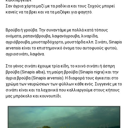
Σαν άγρια χόρτα μαζί με τα ραδίκια και τους ζοχούς μπορεί
κανείς να τα βρει και να τα μαζέψει για φαγητό.
Βρούβα ή γρούβα. Την συναντάμε με πολλά κατά τόπους
ονόματα, ραπανόβρουβα, λαψανόγρουβα, λιναρίδα,
αγριόβρουβα, μουσταρδόχορτο, μουστάρδα κλπ. Σινάπι, Sinapis
arvensis είναι το επιστημονικό όνομα του αυτοφυούς φυτού,
αγριοσινάπι, λαψάνα.
Στο γένος σινάπι έχουμε τρία είδη, το κοινό σινάπι ή άσπρη
βρούβα (Sinapis alba), τη μαύρη βρούβα (Sinapis nigra) και την
άγρια βρούβα (Sinapis arvensis). Η διαφορά τους έγκειται στο
χρώμα των νευρώσεων των φύλλων κάθε ενός. Συγγενές με το
σινάπι είναι και τα λαχανικά που καλλιεργούμε στους κήπους
μας μπρόκολο και κουνουπίδι.