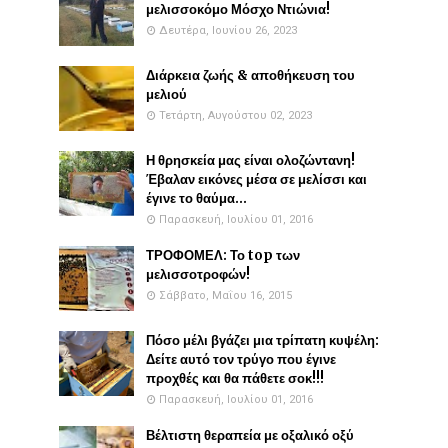
μελισσοκόμο Μόσχο Ντιώνια!
Δευτέρα, Ιουνίου 26, 2023
Διάρκεια ζωής & αποθήκευση του
μελιού
Τετάρτη, Αυγούστου 02, 2023
Η θρησκεία μας είναι ολοζώντανη!
Έβαλαν εικόνες μέσα σε μελίσσι και
έγινε το θαύμα...
Παρασκευή, Ιουλίου 01, 2016
ΤΡΟΦΟΜΕΛ: Το top των
μελισσοτροφών!
Σάββατο, Μαΐου 16, 2015
Πόσο μέλι βγάζει μια τρίπατη κυψέλη:
Δείτε αυτό τον τρύγο που έγινε
προχθές και θα πάθετε σοκ!!!
Παρασκευή, Ιουλίου 01, 2016
Βέλτιστη θεραπεία με οξαλικό οξύ