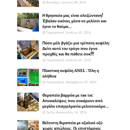
Δευτέρα, Ιουνίου 06, 2016
Η θρησκεία μας είναι ολοζώντανη!
Έβαλαν εικόνες μέσα σε μελίσσι και
έγινε το θαύμα...
Παρασκευή, Ιουλίου 01, 2016
Πόσο μέλι βγάζει μια τρίπατη κυψέλη:
Δείτε αυτό τον τρύγο που έγινε
προχθές και θα πάθετε σοκ!!!
Παρασκευή, Ιουλίου 01, 2016
Πλαστικη κυψέλη ANEL : Όλη η
αλήθεια
Παρασκευή, Νοεμβρίου 07, 2014
Θεραπεία βαρρόα με τακ τικ:
Αποκαλύψεις που σοκάρουν από
μεγάλο επαγγελματία μελισσοκόμο...
Τρίτη, Αυγούστου 16, 2016
Βέλτιστη θεραπεία με οξαλικό οξύ
χωρίς απώλειες. Οι επιστήμονες