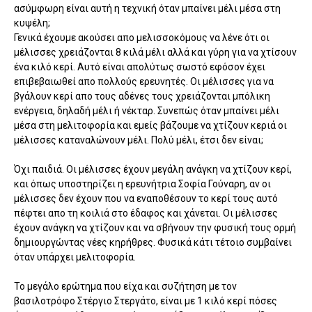
ασύμφωρη είναι αυτή η τεχνική όταν μπαίνει μέλι μέσα στη
κυψέλη;
Γενικά έχουμε ακούσει απο μελισσοκόμους να λένε ότι οι
μέλισσες χρειάζονται 8 κιλά μέλι αλλά και γύρη για να χτίσουν
ένα κιλό κερί. Αυτό είναι απολύτως σωστό εφόσον έχει
επιβεβαιωθεί απο πολλούς ερευνητές. Οι μέλισσες για να
βγάλουν κερί απο τους αδένες τους χρειάζονται μπόλικη
ενέργεια, δηλαδή μέλι ή νέκταρ. Συνεπώς όταν μπαίνει μέλι
μέσα στη μελιτοφορία και εμείς βάζουμε να χτίζουν κεριά οι
μέλισσες καταναλώνουν μέλι. Πολύ μέλι, έτσι δεν είναι;
Όχι παιδιά. Οι μέλισσες έχουν μεγάλη ανάγκη να χτίζουν κερί,
και όπως υποστηρίζει η ερευνήτρια Σοφία Γούναρη, αν οι
μέλισσες δεν έχουν που να εναποθέσουν το κερί τους αυτό
πέφτει απο τη κοιλιά στο έδαφος και χάνεται. Οι μέλισσες
έχουν ανάγκη να χτίζουν και να σβήνουν την φυσική τους ορμή
δημιουργώντας νέες κηρήθρες. Φυσικά κάτι τέτοιο συμβαίνει
όταν υπάρχει μελιτοφορία.
Το μεγάλο ερώτημα που είχα και συζήτηση με τον
βασιλοτρόφο Στέργιο Στεργάτο, είναι με 1 κιλό κερί πόσες