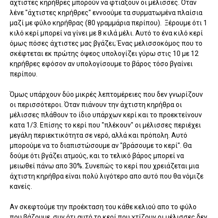
άχτιστες κηρήθρες μπορούν να φτιάξουν οι μέλισσες. Όταν
λένε "άχτιστες κηρήθρες" εννοούμε τα συρματωμένα πλαίσια
μαζί με φύλο κηρήθρας (80 γραμμάρια περίπου). Ξέρουμε ότι 1
κιλό κερί μπορεί να γίνει με 8 κιλά μέλι. Αυτό το ένα κιλό κερί
όμως πόσες άχτιστες μας βγάζει; Ένας μελισσοκόμος που το
σκέφτεται εκ πρώτης όψεος υπολογίζει γύρω στις 10 με 12
κηρήθρες εφόσον αν υπολογίσουμε το βάρος τόσο βγαίνει
περίπου.
Όμως υπάρχουν δύο μικρές λεπτομέρειες που δεν γνωρίζουν
οι περισσότεροι. Όταν πιάνουν την άχτιστη κηρήθρα οι
μέλισσες πλάθουν το ίδιο υπάρχων κερί και το προεκτείνουν
κατα 1/3. Επίσης το κερί που "πλέκουν" οι μέλισσες περιέχει
μεγάλη περιεκτικότητα σε νερό, αλλά και πρόπολη. Αυτό
μπορούμε να το διαπιστώσουμε αν "βράσουμε το κερί". Θα
δούμε ότι βγάζει ατμούς, και το τελικό βάρος μπορεί να
μειωθεί πάνω απο 30%. Συνεπώς το κερί που χρειάζεται μια
άχτιστη κηρήθρα είναι πολύ λιγότερο απο αυτό που θα νόμιζε
κανείς.
Αν σκεφτούμε την προέκταση του κάθε κελιού απο το φύλο
που βάζουμε, συν ότι αυτό το κερί που χτίζουν οι μέλισσες δεν