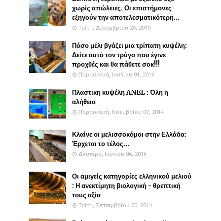
χωρίς απώλειες. Οι επιστήμονες
εξηγούν την αποτελεσματικότερη...
Τρίτη, Δεκεμβρίου 24, 2019
Πόσο μέλι βγάζει μια τρίπατη κυψέλη:
Δείτε αυτό τον τρύγο που έγινε
προχθές και θα πάθετε σοκ!!!
Παρασκευή, Ιουλίου 01, 2016
Πλαστικη κυψέλη ANEL : Όλη η
αλήθεια
Παρασκευή, Νοεμβρίου 07, 2014
Κλαίνε οι μελισσοκόμοι στην Ελλάδα:
Έρχεται το τέλος...
Δευτέρα, Ιουνίου 06, 2016
Οι αμιγείς κατηγορίες ελληνικού μελιού
: Η ανεκτίμητη βιολογική - θρεπτική
τους αξία
Τρίτη, Σεπτεμβρίου 30, 2014