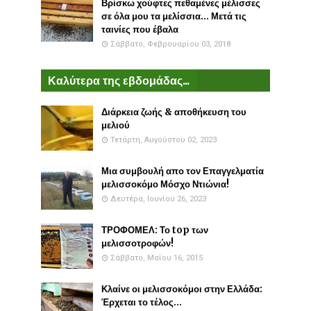
Βρίσκω χούφτες πεθαμένες μέλισσες
σε όλα μου τα μελίσσια... Μετά τις
ταινίες που έβαλα
Σάββατο, Φεβρουαρίου 03, 2018
Καλύτερα της εβδομάδας...
Διάρκεια ζωής & αποθήκευση του
μελιού
Τετάρτη, Αυγούστου 02, 2023
Μια συμβουλή απο τον Επαγγελματία
μελισσοκόμο Μόσχο Ντιώνια!
Δευτέρα, Ιουνίου 26, 2023
ΤΡΟΦΟΜΕΛ: Το top των
μελισσοτροφών!
Σάββατο, Μαΐου 16, 2015
Κλαίνε οι μελισσοκόμοι στην Ελλάδα:
Έρχεται το τέλος...