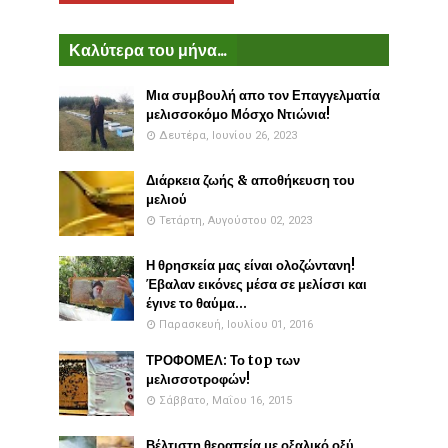
Καλύτερα του μήνα...
Μια συμβουλή απο τον Επαγγελματία
μελισσοκόμο Μόσχο Ντιώνια!
Δευτέρα, Ιουνίου 26, 2023
Διάρκεια ζωής & αποθήκευση του
μελιού
Τετάρτη, Αυγούστου 02, 2023
Η θρησκεία μας είναι ολοζώντανη!
Έβαλαν εικόνες μέσα σε μελίσσι και
έγινε το θαύμα...
Παρασκευή, Ιουλίου 01, 2016
ΤΡΟΦΟΜΕΛ: Το top των
μελισσοτροφών!
Σάββατο, Μαΐου 16, 2015
Βέλτιστη θεραπεία με οξαλικό οξύ