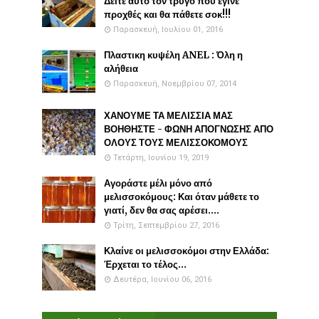
Δείτε αυτό τον τρύγο που έγινε
προχθές και θα πάθετε σοκ!!!
Παρασκευή, Ιουλίου 01, 2016
Πλαστικη κυψέλη ANEL : Όλη η
αλήθεια
Παρασκευή, Νοεμβρίου 07, 2014
ΧΑΝΟΥΜΕ ΤΑ ΜΕΛΙΣΣΙΑ ΜΑΣ
ΒΟΗΘΗΣΤΕ - ΦΩΝΗ ΑΠΟΓΝΩΣΗΣ ΑΠΟ
ΟΛΟΥΣ ΤΟΥΣ ΜΕΛΙΣΣΟΚΟΜΟΥΣ
Τετάρτη, Ιουνίου 19, 2019
Αγοράστε μέλι μόνο από
μελισσοκόμους: Και όταν μάθετε το
γιατί, δεν θα σας αρέσει....
Τρίτη, Σεπτεμβρίου 27, 2016
Κλαίνε οι μελισσοκόμοι στην Ελλάδα:
Έρχεται το τέλος...
Δευτέρα, Ιουνίου 06, 2016