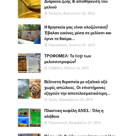
Διάρκεια ζωής & αποθήκευση του
μελιού
Τετάρτη, Αυγούστου 02, 2023
Η θρησκεία μας είναι ολοζώντανη!
Έβαλαν εικόνες μέσα σε μελίσσι και
έγινε το θαύμα...
Παρασκευή, Ιουλίου 01, 2016
ΤΡΟΦΟΜΕΛ: Το top των
μελισσοτροφών!
Σάββατο, Μαΐου 16, 2015
Βέλτιστη θεραπεία με οξαλικό οξύ
χωρίς απώλειες. Οι επιστήμονες
εξηγούν την αποτελεσματικότερη...
Τρίτη, Δεκεμβρίου 24, 2019
Πλαστικη κυψέλη ANEL : Όλη η
αλήθεια
Παρασκευή, Νοεμβρίου 07, 2014