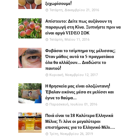
ξεχωρίσουμε!
Τετάρτη, Δεκεμβρίου 21, 2016
Απίστευτο: Δείτε πως αυξάνουν τη
παραγωγή στη Κίνα. Ξυπνήστε πριν να
είναι αργά VIDEO ΣΟΚ
Τετάρτη, Μαΐου 11, 2016
Φοβάσαι το τσίμπημα της μέλισσας;
Όταν μάθεις αυτά τα 5 πραγματάκια
όλα θα αλλάξουν... Διαδώστε το
παντού!
Κυριακή, Νοεμβρίου 12, 2017
Η θρησκεία μας είναι ολοζώντανη!
Έβαλαν εικόνες μέσα σε μελίσσι και
έγινε το θαύμα...
Παρασκευή, Ιουλίου 01, 2016
Ποιά είναι τα 18 Καλύτερα Ελληνικά
Μέλια; Τι λένε οι μεγαλύτεροι
επιστήμονες για το Ελληνικό Μέλι....
Τρίτη, Νοεμβρίου 26, 2019