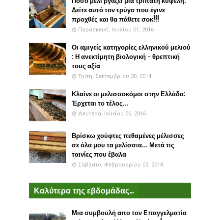
Πόσο μέλι βγάζει μια τρίπατη κυψέλη:
Δείτε αυτό τον τρύγο που έγινε
προχθές και θα πάθετε σοκ!!!
Παρασκευή, Ιουλίου 01, 2016
Οι αμιγείς κατηγορίες ελληνικού μελιού
: Η ανεκτίμητη βιολογική - θρεπτική
τους αξία
Τρίτη, Σεπτεμβρίου 30, 2014
Κλαίνε οι μελισσοκόμοι στην Ελλάδα:
Έρχεται το τέλος...
Δευτέρα, Ιουνίου 06, 2016
Βρίσκω χούφτες πεθαμένες μέλισσες
σε όλα μου τα μελίσσια... Μετά τις
ταινίες που έβαλα
Σάββατο, Φεβρουαρίου 03, 2018
Καλύτερα της εβδομάδας...
Μια συμβουλή απο τον Επαγγελματία