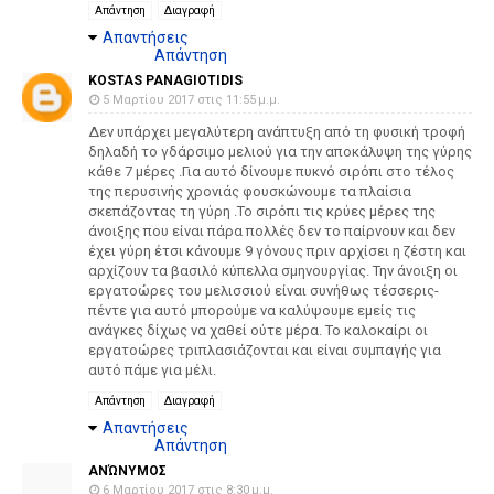
Απάντηση
Διαγραφή
Απαντήσεις
Απάντηση
KOSTAS PANAGIOTIDIS
5 Μαρτίου 2017 στις 11:55 μ.μ.
Δεν υπάρχει μεγαλύτερη ανάπτυξη από τη φυσική τροφή
δηλαδή το γδάρσιμο μελιού για την αποκάλυψη της γύρης
κάθε 7 μέρες .Για αυτό δίνουμε πυκνό σιρόπι στο τέλος
της περυσινής χρονιάς φουσκώνουμε τα πλαίσια
σκεπάζοντας τη γύρη .Το σιρόπι τις κρύες μέρες της
άνοιξης που είναι πάρα πολλές δεν το παίρνουν και δεν
έχει γύρη έτσι κάνουμε 9 γόνους πριν αρχίσει η ζέστη και
αρχίζουν τα βασιλό κύπελλα σμηνουργίας. Την άνοιξη οι
εργατοώρες του μελισσιού είναι συνήθως τέσσερις-
πέντε για αυτό μπορούμε να καλύψουμε εμείς τις
ανάγκες δίχως να χαθεί ούτε μέρα. Το καλοκαίρι οι
εργατοώρες τριπλασιάζονται και είναι συμπαγής για
αυτό πάμε για μέλι.
Απάντηση
Διαγραφή
Απαντήσεις
Απάντηση
ΑΝΏΝΥΜΟΣ
6 Μαρτίου 2017 στις 8:30 μ.μ.