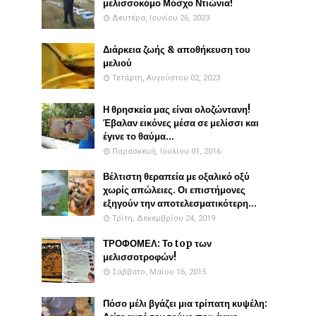
μελισσοκόμο Μόσχο Ντιώνια!
Δευτέρα, Ιουνίου 26, 2023
Διάρκεια ζωής & αποθήκευση του
μελιού
Τετάρτη, Αυγούστου 02, 2023
Η θρησκεία μας είναι ολοζώντανη!
Έβαλαν εικόνες μέσα σε μελίσσι και
έγινε το θαύμα...
Παρασκευή, Ιουλίου 01, 2016
Βέλτιστη θεραπεία με οξαλικό οξύ
χωρίς απώλειες. Οι επιστήμονες
εξηγούν την αποτελεσματικότερη...
Τρίτη, Δεκεμβρίου 24, 2019
ΤΡΟΦΟΜΕΛ: Το top των
μελισσοτροφών!
Σάββατο, Μαΐου 16, 2015
Πόσο μέλι βγάζει μια τρίπατη κυψέλη: