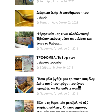
Δευτέρα, Ιουνίου 26, 2023
Διάρκεια ζωής & αποθήκευση του
μελιού
Τετάρτη, Αυγούστου 02, 2023
Η θρησκεία μας είναι ολοζώντανη!
Έβαλαν εικόνες μέσα σε μελίσσι και
έγινε το θαύμα...
Παρασκευή, Ιουλίου 01, 2016
ΤΡΟΦΟΜΕΛ: Το top των
μελισσοτροφών!
Σάββατο, Μαΐου 16, 2015
Πόσο μέλι βγάζει μια τρίπατη κυψέλη:
Δείτε αυτό τον τρύγο που έγινε
προχθές και θα πάθετε σοκ!!!
Παρασκευή, Ιουλίου 01, 2016
Βέλτιστη θεραπεία με οξαλικό οξύ
χωρίς απώλειες. Οι επιστήμονες