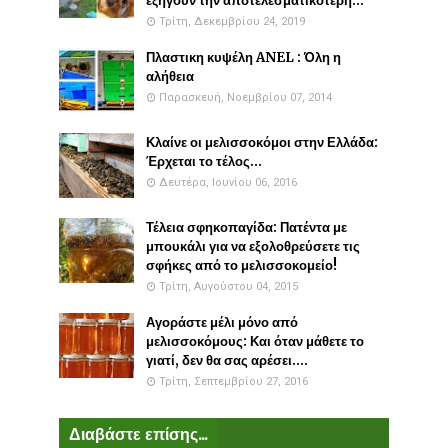
εξηγούν την αποτελεσματικότερη...
Τρίτη, Δεκεμβρίου 24, 2019
Πλαστικη κυψέλη ANEL : Όλη η
αλήθεια
Παρασκευή, Νοεμβρίου 07, 2014
Κλαίνε οι μελισσοκόμοι στην Ελλάδα:
Έρχεται το τέλος...
Δευτέρα, Ιουνίου 06, 2016
Τέλεια σφηκοπαγίδα: Πατέντα με
μπουκάλι για να εξολοθρεύσετε τις
σφήκες από το μελισσοκομείο!
Τρίτη, Αυγούστου 04, 2015
Αγοράστε μέλι μόνο από
μελισσοκόμους: Και όταν μάθετε το
γιατί, δεν θα σας αρέσει....
Τρίτη, Σεπτεμβρίου 27, 2016
Διαβάστε επίσης...