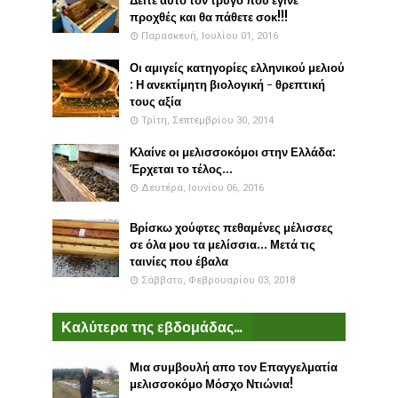
Δείτε αυτό τον τρύγο που έγινε
προχθές και θα πάθετε σοκ!!!
Παρασκευή, Ιουλίου 01, 2016
Οι αμιγείς κατηγορίες ελληνικού μελιού
: Η ανεκτίμητη βιολογική - θρεπτική
τους αξία
Τρίτη, Σεπτεμβρίου 30, 2014
Κλαίνε οι μελισσοκόμοι στην Ελλάδα:
Έρχεται το τέλος...
Δευτέρα, Ιουνίου 06, 2016
Βρίσκω χούφτες πεθαμένες μέλισσες
σε όλα μου τα μελίσσια... Μετά τις
ταινίες που έβαλα
Σάββατο, Φεβρουαρίου 03, 2018
Καλύτερα της εβδομάδας...
Μια συμβουλή απο τον Επαγγελματία
μελισσοκόμο Μόσχο Ντιώνια!