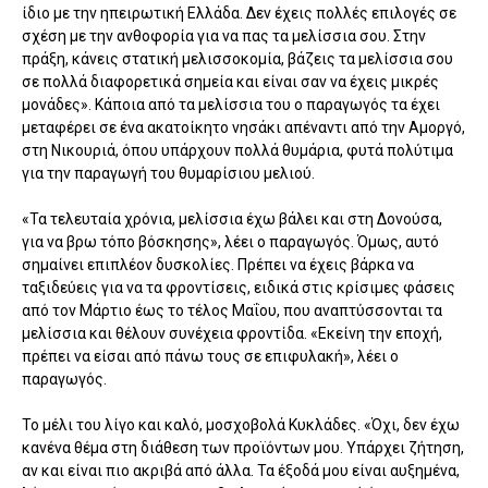
ίδιο με την ηπειρωτική Ελλάδα. Δεν έχεις πολλές επιλογές σε
σχέση με την ανθοφορία για να πας τα μελίσσια σου. Στην
πράξη, κάνεις στατική μελισσοκομία, βάζεις τα μελίσσια σου
σε πολλά διαφορετικά σημεία και είναι σαν να έχεις μικρές
μονάδες». Κάποια από τα μελίσσια του ο παραγωγός τα έχει
μεταφέρει σε ένα ακατοίκητο νησάκι απέναντι από την Αμοργό,
στη Νικουριά, όπου υπάρχουν πολλά θυμάρια, φυτά πολύτιμα
για την παραγωγή του θυμαρίσιου μελιού.
«Τα τελευταία χρόνια, μελίσσια έχω βάλει και στη Δονούσα,
για να βρω τόπο βόσκησης», λέει ο παραγωγός. Όμως, αυτό
σημαίνει επιπλέον δυσκολίες. Πρέπει να έχεις βάρκα να
ταξιδεύεις για να τα φροντίσεις, ειδικά στις κρίσιμες φάσεις
από τον Μάρτιο έως το τέλος Μαΐου, που αναπτύσσονται τα
μελίσσια και θέλουν συνέχεια φροντίδα. «Εκείνη την εποχή,
πρέπει να είσαι από πάνω τους σε επιφυλακή», λέει ο
παραγωγός.
Το μέλι του λίγο και καλό, μοσχοβολά Κυκλάδες. «Όχι, δεν έχω
κανένα θέμα στη διάθεση των προϊόντων μου. Υπάρχει ζήτηση,
αν και είναι πιο ακριβά από άλλα. Τα έξοδά μου είναι αυξημένα,