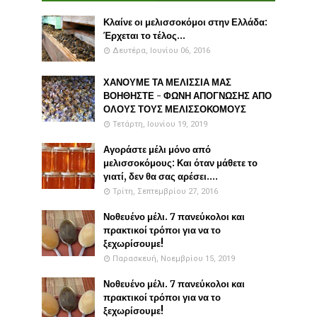
Κλαίνε οι μελισσοκόμοι στην Ελλάδα:
Έρχεται το τέλος...
Δευτέρα, Ιουνίου 06, 2016
ΧΑΝΟΥΜΕ ΤΑ ΜΕΛΙΣΣΙΑ ΜΑΣ
ΒΟΗΘΗΣΤΕ - ΦΩΝΗ ΑΠΟΓΝΩΣΗΣ ΑΠΟ
ΟΛΟΥΣ ΤΟΥΣ ΜΕΛΙΣΣΟΚΟΜΟΥΣ
Τετάρτη, Ιουνίου 19, 2019
Αγοράστε μέλι μόνο από
μελισσοκόμους: Και όταν μάθετε το
γιατί, δεν θα σας αρέσει....
Τρίτη, Σεπτεμβρίου 27, 2016
Νοθευένο μέλι. 7 πανεύκολοι και
πρακτικοί τρόποι για να το
ξεχωρίσουμε!
Παρασκευή, Νοεμβρίου 15, 2019
Νοθευένο μέλι. 7 πανεύκολοι και
πρακτικοί τρόποι για να το
ξεχωρίσουμε!