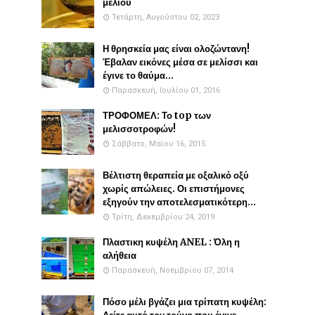
μελιού
Τετάρτη, Αυγούστου 02, 2023
Η θρησκεία μας είναι ολοζώντανη!
Έβαλαν εικόνες μέσα σε μελίσσι και
έγινε το θαύμα...
Παρασκευή, Ιουλίου 01, 2016
ΤΡΟΦΟΜΕΛ: Το top των
μελισσοτροφών!
Σάββατο, Μαΐου 16, 2015
Βέλτιστη θεραπεία με οξαλικό οξύ
χωρίς απώλειες. Οι επιστήμονες
εξηγούν την αποτελεσματικότερη...
Τρίτη, Δεκεμβρίου 24, 2019
Πλαστικη κυψέλη ANEL : Όλη η
αλήθεια
Παρασκευή, Νοεμβρίου 07, 2014
Πόσο μέλι βγάζει μια τρίπατη κυψέλη: