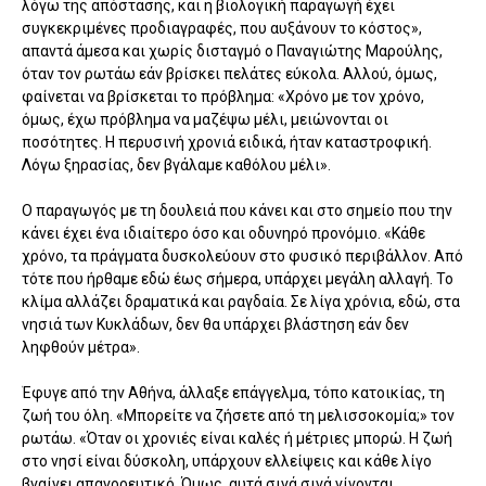
λόγω της απόστασης, και η βιολογική παραγωγή έχει
συγκεκριμένες προδιαγραφές, που αυξάνουν το κόστος»,
απαντά άμεσα και χωρίς δισταγμό ο Παναγιώτης Μαρούλης,
όταν τον ρωτάω εάν βρίσκει πελάτες εύκολα. Αλλού, όμως,
φαίνεται να βρίσκεται το πρόβλημα: «Χρόνο με τον χρόνο,
όμως, έχω πρόβλημα να μαζέψω μέλι, μειώνονται οι
ποσότητες. Η περυσινή χρονιά ειδικά, ήταν καταστροφική.
Λόγω ξηρασίας, δεν βγάλαμε καθόλου μέλι».
Ο παραγωγός με τη δουλειά που κάνει και στο σημείο που την
κάνει έχει ένα ιδιαίτερο όσο και οδυνηρό προνόμιο. «Κάθε
χρόνο, τα πράγματα δυσκολεύουν στο φυσικό περιβάλλον. Από
τότε που ήρθαμε εδώ έως σήμερα, υπάρχει μεγάλη αλλαγή. Το
κλίμα αλλάζει δραματικά και ραγδαία. Σε λίγα χρόνια, εδώ, στα
νησιά των Κυκλάδων, δεν θα υπάρχει βλάστηση εάν δεν
ληφθούν μέτρα».
Έφυγε από την Αθήνα, άλλαξε επάγγελμα, τόπο κατοικίας, τη
ζωή του όλη. «Μπορείτε να ζήσετε από τη μελισσοκομία;» τον
ρωτάω. «Όταν οι χρονιές είναι καλές ή μέτριες μπορώ. Η ζωή
στο νησί είναι δύσκολη, υπάρχουν ελλείψεις και κάθε λίγο
βγαίνει απαγορευτικό. Όμως, αυτά σιγά σιγά γίνονται