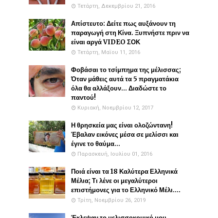
Τετάρτη, Δεκεμβρίου 21, 2016
Απίστευτο: Δείτε πως αυξάνουν τη
παραγωγή στη Κίνα. Ξυπνήστε πριν να
είναι αργά VIDEO ΣΟΚ
Τετάρτη, Μαΐου 11, 2016
Φοβάσαι το τσίμπημα της μέλισσας;
Όταν μάθεις αυτά τα 5 πραγματάκια
όλα θα αλλάξουν... Διαδώστε το
παντού!
Κυριακή, Νοεμβρίου 12, 2017
Η θρησκεία μας είναι ολοζώντανη!
Έβαλαν εικόνες μέσα σε μελίσσι και
έγινε το θαύμα...
Παρασκευή, Ιουλίου 01, 2016
Ποιά είναι τα 18 Καλύτερα Ελληνικά
Μέλια; Τι λένε οι μεγαλύτεροι
επιστήμονες για το Ελληνικό Μέλι....
Τρίτη, Νοεμβρίου 26, 2019
Έκλεψαν το μελισσοκομικό μου