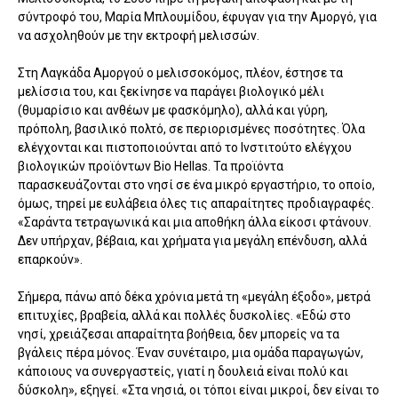
σύντροφό του, Μαρία Μπλουμίδου, έφυγαν για την Αμοργό, για
να ασχοληθούν με την εκτροφή μελισσών.
Στη Λαγκάδα Αμοργού ο μελισσοκόμος, πλέον, έστησε τα
μελίσσια του, και ξεκίνησε να παράγει βιολογικό μέλι
(θυμαρίσιο και ανθέων με φασκόμηλο), αλλά και γύρη,
πρόπολη, βασιλικό πολτό, σε περιορισμένες ποσότητες. Όλα
ελέγχονται και πιστοποιούνται από το Ινστιτούτο ελέγχου
βιολογικών προϊόντων Bio Hellas. Τα προϊόντα
παρασκευάζονται στο νησί σε ένα μικρό εργαστήριο, το οποίο,
όμως, τηρεί με ευλάβεια όλες τις απαραίτητες προδιαγραφές.
«Σαράντα τετραγωνικά και μια αποθήκη άλλα είκοσι φτάνουν.
Δεν υπήρχαν, βέβαια, και χρήματα για μεγάλη επένδυση, αλλά
επαρκούν».
Σήμερα, πάνω από δέκα χρόνια μετά τη «μεγάλη έξοδο», μετρά
επιτυχίες, βραβεία, αλλά και πολλές δυσκολίες. «Εδώ στο
νησί, χρειάζεσαι απαραίτητα βοήθεια, δεν μπορείς να τα
βγάλεις πέρα μόνος. Έναν συνέταιρο, μια ομάδα παραγωγών,
κάποιους να συνεργαστείς, γιατί η δουλειά είναι πολύ και
δύσκολη», εξηγεί. «Στα νησιά, οι τόποι είναι μικροί, δεν είναι το