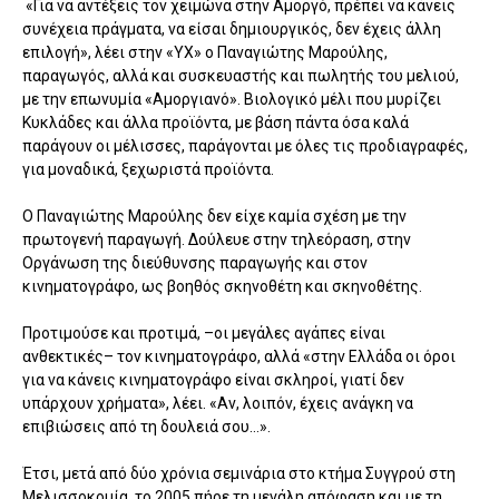
«Για να αντέξεις τον χειμώνα στην Αμοργό, πρέπει να κάνεις
συνέχεια πράγματα, να είσαι δημιουργικός, δεν έχεις άλλη
επιλογή», λέει στην «ΥΧ» ο Παναγιώτης Μαρούλης,
παραγωγός, αλλά και συσκευαστής και πωλητής του μελιού,
με την επωνυμία «Αμοργιανό». Βιολογικό μέλι που μυρίζει
Κυκλάδες και άλλα προϊόντα, με βάση πάντα όσα καλά
παράγουν οι μέλισσες, παράγονται με όλες τις προδιαγραφές,
για μοναδικά, ξεχωριστά προϊόντα.
Ο Παναγιώτης Μαρούλης δεν είχε καμία σχέση με την
πρωτογενή παραγωγή. Δούλευε στην τηλεόραση, στην
Οργάνωση της διεύθυνσης παραγωγής και στον
κινηματογράφο, ως βοηθός σκηνοθέτη και σκηνοθέτης.
Προτιμούσε και προτιμά, –οι μεγάλες αγάπες είναι
ανθεκτικές– τον κινηματογράφο, αλλά «στην Ελλάδα οι όροι
για να κάνεις κινηματογράφο είναι σκληροί, γιατί δεν
υπάρχουν χρήματα», λέει. «Αν, λοιπόν, έχεις ανάγκη να
επιβιώσεις από τη δουλειά σου…».
Έτσι, μετά από δύο χρόνια σεμινάρια στο κτήμα Συγγρού στη
Μελισσοκομία, το 2005 πήρε τη μεγάλη απόφαση και με τη