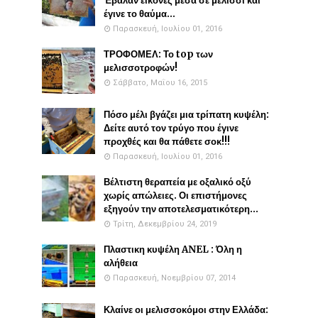
Έβαλαν εικόνες μέσα σε μελίσσι και
έγινε το θαύμα...
Παρασκευή, Ιουλίου 01, 2016
ΤΡΟΦΟΜΕΛ: Το top των
μελισσοτροφών!
Σάββατο, Μαΐου 16, 2015
Πόσο μέλι βγάζει μια τρίπατη κυψέλη:
Δείτε αυτό τον τρύγο που έγινε
προχθές και θα πάθετε σοκ!!!
Παρασκευή, Ιουλίου 01, 2016
Βέλτιστη θεραπεία με οξαλικό οξύ
χωρίς απώλειες. Οι επιστήμονες
εξηγούν την αποτελεσματικότερη...
Τρίτη, Δεκεμβρίου 24, 2019
Πλαστικη κυψέλη ANEL : Όλη η
αλήθεια
Παρασκευή, Νοεμβρίου 07, 2014
Κλαίνε οι μελισσοκόμοι στην Ελλάδα: