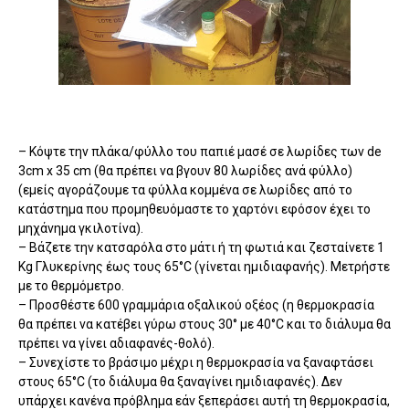
– Κόψτε την πλάκα/φύλλο του παπιέ μασέ σε λωρίδες των de
3cm x 35 cm (θα πρέπει να βγουν 80 λωρίδες ανά φύλλο)
(εμείς αγοράζουμε τα φύλλα κομμένα σε λωρίδες από το
κατάστημα που προμηθευόμαστε το χαρτόνι εφόσον έχει το
μηχάνημα γκιλοτίνα).
– Βάζετε την κατσαρόλα στο μάτι ή τη φωτιά και ζεσταίνετε 1
Kg Γλυκερίνης έως τους 65°C (γίνεται ημιδιαφανής). Μετρήστε
με το θερμόμετρο.
– Προσθέστε 600 γραμμάρια οξαλικού οξέος (η θερμοκρασία
θα πρέπει να κατέβει γύρω στους 30° με 40°C και το διάλυμα θα
πρέπει να γίνει αδιαφανές-θολό).
– Συνεχίστε το βράσιμο μέχρι η θερμοκρασία να ξαναφτάσει
στους 65°C (το διάλυμα θα ξαναγίνει ημιδιαφανές). Δεν
υπάρχει κανένα πρόβλημα εάν ξεπεράσει αυτή τη θερμοκρασία,