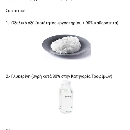
Συστατικά
1.- Οξαλικό οξύ (ποιότητας εργαστηρίου > 90% καθαρότητα)
2.- Γλυκερίνη (υγρή κατά 80% στην Κατηγορία Τροφίμων)