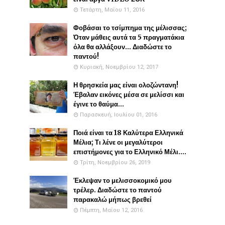
Τετάρτη, Μαΐου 11, 2016
Φοβάσαι το τσίμπημα της μέλισσας;
Όταν μάθεις αυτά τα 5 πραγματάκια
όλα θα αλλάξουν... Διαδώστε το
παντού!
Κυριακή, Νοεμβρίου 12, 2017
Η θρησκεία μας είναι ολοζώντανη!
Έβαλαν εικόνες μέσα σε μελίσσι και
έγινε το θαύμα...
Παρασκευή, Ιουλίου 01, 2016
Ποιά είναι τα 18 Καλύτερα Ελληνικά
Μέλια; Τι λένε οι μεγαλύτεροι
επιστήμονες για το Ελληνικό Μέλι....
Τρίτη, Νοεμβρίου 26, 2019
Έκλεψαν το μελισσοκομικό μου
τρέλερ. Διαδώστε το παντού
παρακαλώ μήπως βρεθεί
Πέμπτη, Μαΐου 12, 2016