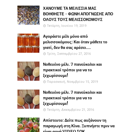
ΧΑΝΟΥΜΕ ΤΑ ΜΕΛΙΣΣΙΑ ΜΑΣ
ΒΟΗΘΗΣΤΕ - ΦΩΝΗ ΑΠΟΓΝΩΣΗΣ ΑΠΟ
ΟΛΟΥΣ ΤΟΥΣ ΜΕΛΙΣΣΟΚΟΜΟΥΣ
Τετάρτη, Ιουνίου 19, 2019
Αγοράστε μέλι μόνο από
μελισσοκόμους: Και όταν μάθετε το
γιατί, δεν θα σας αρέσει....
Τρίτη, Σεπτεμβρίου 27, 2016
Νοθευένο μέλι. 7 πανεύκολοι και
πρακτικοί τρόποι για να το
ξεχωρίσουμε!
Παρασκευή, Νοεμβρίου 15, 2019
Νοθευένο μέλι. 7 πανεύκολοι και
πρακτικοί τρόποι για να το
ξεχωρίσουμε!
Τετάρτη, Δεκεμβρίου 21, 2016
Απίστευτο: Δείτε πως αυξάνουν τη
παραγωγή στη Κίνα. Ξυπνήστε πριν να
είναι αργά VIDEO ΣΟΚ