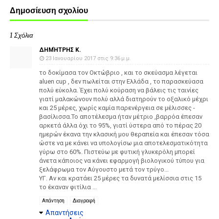
Δημοσίευση σχολίου
1 Σχόλια
ΔΗΜΉΤΡΗΣ Κ.
23 Ιανουαρίου 2017 στις 9:36 μ.μ.
το δοκίμασα τον Οκτώβριο , και το σκεύασμα λέγεται
aluen cup , δεν πωλείται στην Ελλάδα , το παρασκεύασα
πολύ εύκολα. Έχει πολύ κούραση να βάλεις τις ταινίες
γιατί μαλακώνουν πολύ αλλά διατηρούν το οξαλικό μέχρι
και 25 μέρες, χωρίς καμία παρενέργεια σε μέλισσες -
βασίλισσα.Το αποτέλεσμα ήταν μέτριο ,βαρρόα έπεσαν
αρκετά άλλα όχι το 95%, γιατί ύστερα από το πέρας 20
ημερών έκανα την κλασική μου θεραπεία και έπεσαν τόσα
ώστε να με κάνει να υπολογίσω μια αποτελεσματικότητα
γύρω στο 60%. Πιστεύω με φυτική γλυκερόλη μπορεί
άνετα κάποιος να κάνει εφαρμογή βιολογικού τύπου για
ξελάφρωμα τον Αύγουστο μετά τον τρύγο...
ΥΓ. Αν και κρατάει 25 μέρες τα δυνατά μελίσσια στις 15
το έκαναν φιτίλια ...
Απάντηση
Διαγραφή
Απαντήσεις