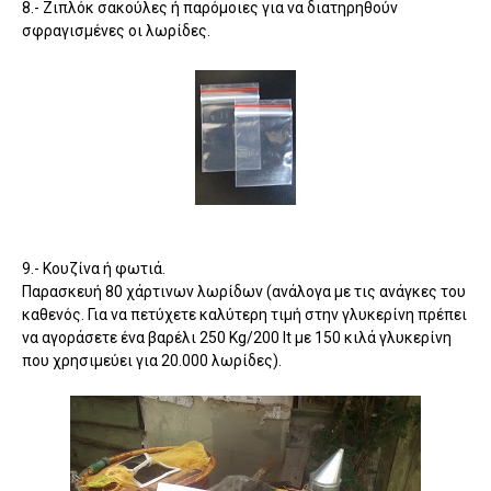
8.- Ζιπλόκ σακούλες ή παρόμοιες για να διατηρηθούν
σφραγισμένες οι λωρίδες.
9.- Κουζίνα ή φωτιά.
Παρασκευή 80 χάρτινων λωρίδων (ανάλογα με τις ανάγκες του
καθενός. Για να πετύχετε καλύτερη τιμή στην γλυκερίνη πρέπει
να αγοράσετε ένα βαρέλι 250 Kg/200 lt με 150 κιλά γλυκερίνη
που χρησιμεύει για 20.000 λωρίδες).