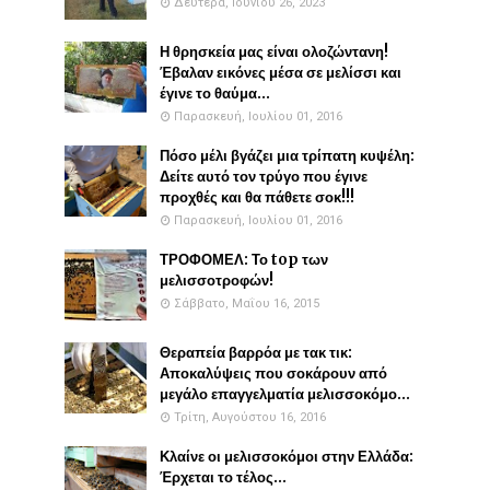
Δευτέρα, Ιουνίου 26, 2023
Η θρησκεία μας είναι ολοζώντανη!
Έβαλαν εικόνες μέσα σε μελίσσι και
έγινε το θαύμα...
Παρασκευή, Ιουλίου 01, 2016
Πόσο μέλι βγάζει μια τρίπατη κυψέλη:
Δείτε αυτό τον τρύγο που έγινε
προχθές και θα πάθετε σοκ!!!
Παρασκευή, Ιουλίου 01, 2016
ΤΡΟΦΟΜΕΛ: Το top των
μελισσοτροφών!
Σάββατο, Μαΐου 16, 2015
Θεραπεία βαρρόα με τακ τικ:
Αποκαλύψεις που σοκάρουν από
μεγάλο επαγγελματία μελισσοκόμο...
Τρίτη, Αυγούστου 16, 2016
Κλαίνε οι μελισσοκόμοι στην Ελλάδα:
Έρχεται το τέλος...