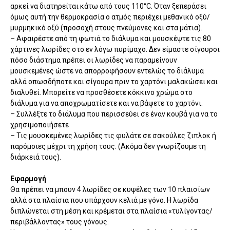
αρκεί να διατηρείται κάτω από τους 110°C. Όταν ξεπεράσει
όμως αυτή την θερμοκρασία ο ατμός περιέχει μεθανικό οξύ/
μυρμηκικό οξύ (προσοχή στους πνεύμονες και στα μάτια).
– Αφαιρέστε από τη φωτιά το διάλυμα και μουσκέψτε τις 80
χάρτινες λωρίδες στο εν λόγω πυρίμαχο. Δεν είμαστε σίγουροι
πόσο διάστημα πρέπει οι λωρίδες να παραμείνουν
μουσκεμένες ώστε να απορροφήσουν εντελώς το διάλυμα
αλλά οπωσδήποτε και σίγουρα πριν το χαρτόνι μαλακώσει και
διαλυθεί. Μπορείτε να προσθέσετε κόκκινο χρώμα στο
διάλυμα για να αποχρωματίσετε και να βάψετε το χαρτόνι.
– Συλλέξτε το διάλυμα που περισσεύει σε έναν κουβά για να το
χρησιμοποιήσετε
– Τις μουσκεμένες λωρίδες τις φυλάτε σε σακούλες ζιπλοκ ή
παρόμοιες μέχρι τη χρήση τους. (Ακόμα δεν γνωρίζουμε τη
διάρκειά τους).
Εφαρμογή
Θα πρέπει να μπουν 4 λωρίδες σε κυψέλες των 10 πλαισίων
αλλά στα πλαίσια που υπάρχουν κελιά με γόνο. Η λωρίδα
διπλώνεται στη μέση και κρέμεται στα πλαίσια «τυλίγοντας/
περιβάλλοντας» τους γόνους.