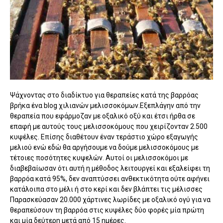
Ψάχνοντας στο διαδίκτυο για θεραπείες κατά της βαρρόας
βρήκα ένα blog χιλιανών μελισσοκόμων.Εξεπλάγην από την
θεραπεία που εφάρμοζαν με οξαλικό οξύ και έτσι ήρθα σε
επαφή με αυτούς τους μελισσοκόμους που χειρίζονταν 2.500
κυψέλες. Επίσης διαθέτουν έναν τεράστιο χώρο εξαγωγής
μελιού ενώ εδώ θα αργήσουμε να δούμε μελισσοκόμους με
τέτοιες ποσότητες κυψελών. Αυτοί οι μελισσοκόμοι με
διαβεβαίωσαν ότι αυτή η μέθοδος λειτουργεί και εξαλείφει τη
βαρρόα κατά 95%, δεν αναπτύσσει ανθεκτικότητα ούτε αφήνει
κατάλοιπα στο μέλι ή στο κερί και δεν βλάπτει τις μέλισσες
Παρασκεύασαν 20.000 χάρτινες λωρίδες με οξαλικό ογύ για να
θεραπεύσουν τη βαρρόα στις κυψέλες δύο φορές μία πρώτη
και μία δεύτερη μετά από 15 ημέρες.