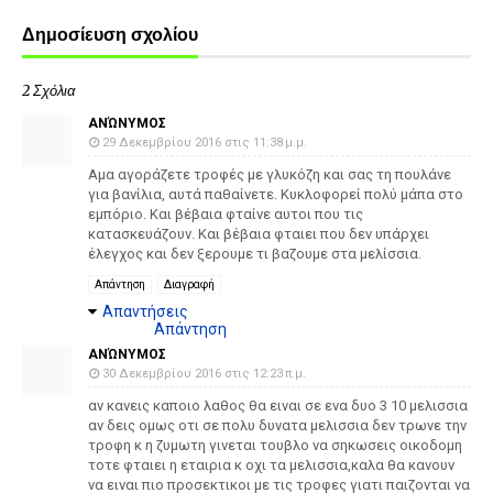
Δημοσίευση σχολίου
2 Σχόλια
ΑΝΏΝΥΜΟΣ
29 Δεκεμβρίου 2016 στις 11:38 μ.μ.
Αμα αγοράζετε τροφές με γλυκόζη και σας τη πουλάνε
για βανίλια, αυτά παθαίνετε. Κυκλοφορεί πολύ μάπα στο
εμπόριο. Και βέβαια φταίνε αυτοι που τις
κατασκευάζουν. Και βέβαια φταιει που δεν υπάρχει
έλεγχος και δεν ξερουμε τι βαζουμε στα μελίσσια.
Απάντηση
Διαγραφή
Απαντήσεις
Απάντηση
ΑΝΏΝΥΜΟΣ
30 Δεκεμβρίου 2016 στις 12:23 π.μ.
αν κανεις καποιο λαθος θα ειναι σε ενα δυο 3 10 μελισσια
αν δεις ομως οτι σε πολυ δυνατα μελισσια δεν τρωνε την
τροφη κ η ζυμωτη γινεται τουβλο να σηκωσεις οικοδομη
τοτε φταιει η εταιρια κ οχι τα μελισσια,καλα θα κανουν
να ειναι πιο προσεκτικοι με τις τροφες γιατι παιζονται να