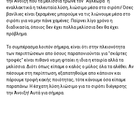
την Άνοιξη που τα μελίσσια τρώνε τον "Αγλέωρα" η
εναλλακτικά η τελευταία λύση, λιώσιμο μέσα στο σιρόπι! Όσες
βανίλιες είναι ξεραμένες μπορούμε να τις λιώνουμε μέσα στο
σιρόπι για να μην πάνε χαμένες. Παίρνει λίγο χρόνο η
διαδικασία, όποιος δεν έχει πολλα μελίσσια δεν θα έχει
πρόβλημα.
Το συμπέρασμα λοιπόν σήμερα, είναι ότι στην πλειονότητα
των περιπτώσεων απο όσους παραπονιούνται για "σκάρτες
τροφές" είναι πιθανό να μη φταίει η ιδια η εταιρία αλλά τα
μελίσσια. Διότι όπως είπαμε ο καλός ο μύλος όλα τα αλέθει. Αν
πέσουμε στη περίπτωση, εξαπατηθούμε απο κάποιον και
πάρουμε τροφή κακής ποιότητας, τότε κάνουμε όσα είπαμε
παραπάνω. Η έσχατη λύση λιώσιμο για το σιρόπι διέγερσης
την Άνοιξη! Αυτά για σήμερα.