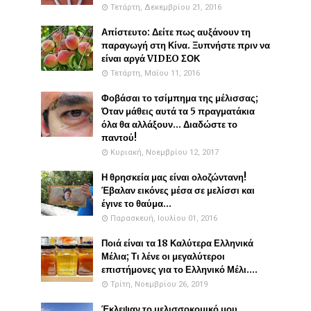
Τετάρτη, Δεκεμβρίου 21, 2016
Απίστευτο: Δείτε πως αυξάνουν τη
παραγωγή στη Κίνα. Ξυπνήστε πριν να
είναι αργά VIDEO ΣΟΚ
Τετάρτη, Μαΐου 11, 2016
Φοβάσαι το τσίμπημα της μέλισσας;
Όταν μάθεις αυτά τα 5 πραγματάκια
όλα θα αλλάξουν... Διαδώστε το
παντού!
Κυριακή, Νοεμβρίου 12, 2017
Η θρησκεία μας είναι ολοζώντανη!
Έβαλαν εικόνες μέσα σε μελίσσι και
έγινε το θαύμα...
Παρασκευή, Ιουλίου 01, 2016
Ποιά είναι τα 18 Καλύτερα Ελληνικά
Μέλια; Τι λένε οι μεγαλύτεροι
επιστήμονες για το Ελληνικό Μέλι....
Τρίτη, Νοεμβρίου 26, 2019
Έκλεψαν το μελισσοκομικό μου