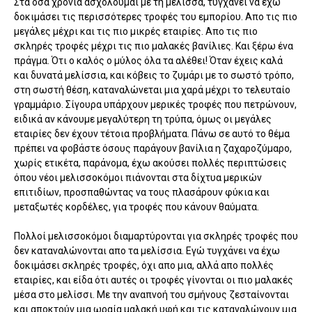
Στα όσα χρόνια ασχολούμαι με τη μέλισσα, τυγχάνει να έχω
δοκιμάσει τις περισσότερες τροφές του εμπορίου. Απο τις πιο
μεγάλες μέχρι και τις πιο μικρές εταιρίες. Απο τις πιο
σκληρές τροφές μέχρι τις πιο μαλακές βανίλιες. Και ξέρω ένα
πράγμα. Ότι ο καλός ο μύλος όλα τα αλέθει! Όταν έχεις καλά
και δυνατά μελίσσια, και κόβεις το ζυμάρι με το σωστό τρόπο,
στη σωστή θέση, καταναλώνεται μια χαρά μέχρι το τελευταίο
γραμμάριο. Σίγουρα υπάρχουν μερικές τροφές που πετρώνουν,
ειδικά αν κάνουμε μεγαλύτερη τη τρύπα, όμως οι μεγάλες
εταιρίες δεν έχουν τέτοια προβλήματα. Πάνω σε αυτό το θέμα
πρέπει να φοβάστε όσους παράγουν βανίλια η ζαχαροζύμαρο,
χωρίς ετικέτα, παράνομα, έχω ακούσει πολλές περιπτώσεις
όπου νέοι μελισσοκόμοι πιάνονται στα δίχτυα μερικών
επιτιδίων, προσπαθώντας να τους πλασάρουν φύκια και
μεταξωτές κορδέλες, για τροφές που κάνουν θαύματα.
Πολλοί μελισσοκόμοι διαμαρτύρονται για σκληρές τροφές που
δεν καταναλώνονται απο τα μελίσσια. Εγώ τυγχάνει να έχω
δοκιμάσει σκληρές τροφές, όχι απο μια, αλλά απο πολλές
εταιρίες, και είδα ότι αυτές οι τροφές γίνονται οι πιο μαλακές
μέσα στο μελίσσι. Με την αναπνοή του σμήνους ζεσταίνονται
και αποκτούν μια ωραία μαλακή υφή και τις καταναλώνουν μια