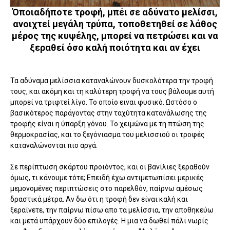
Όποιαδήποτε τροφή, μπέι σε αδύνατο μελίσσι,
ανοιχτεί μεγάλη τρύπα, τοποθετηθεί σε λάθος
μέρος της κυψέλης, μπορεί να πετρώσει και να
ξεραθεί όσο καλή ποιότητα και αν έχει
Τα αδύναμα μελίσσια καταναλώνουν δυσκολότερα την τροφή
τους, και ακόμη και τη καλύτερη τροφή να τους βάλουμε αυτή
μπορεί να τριφτεί λίγο. Το οποίο ειναι φυσικό. Ωστόσο ο
βασικότερος παράγοντας στην ταχύτητα κατανάλωσης της
τροφής είναι η ύπαρξη γόνου. Το χειμώνα με τη πτώση της
θερμοκρασίας, και το ξεγόνιασμα του μελισσιού οι τροφές
καταναλώνονται πιο αργά.
Σε περίπτωση σκάρτου προιόντος, και οι βανίλιες ξεραθούν
όμως, τι κάνουμε τότε; Επειδή έχω αντιμετωπίσει μερικές
μεμονομένες περιπτώσεις στο παρελθόν, παίρνω αμέσως
δραστικά μέτρα. Αν δω ότι η τροφή δεν είναι καλή και
ξεραίνετε, την παίρνω πίσω απο τα μελίσσια, την αποθηκεύω
και μετά υπάρχουν δύο επιλογές. Η μια να δωθεί πάλι νωρίς