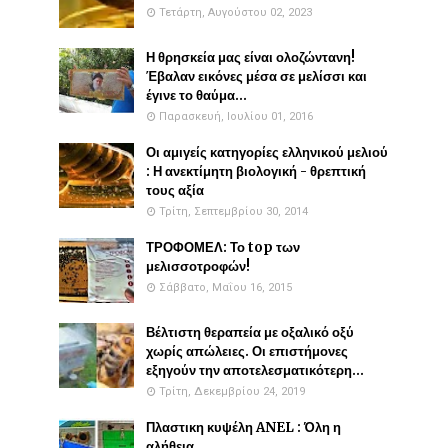
Τετάρτη, Αυγούστου 02, 2023
Η θρησκεία μας είναι ολοζώντανη!
Έβαλαν εικόνες μέσα σε μελίσσι και
έγινε το θαύμα...
Παρασκευή, Ιουλίου 01, 2016
Οι αμιγείς κατηγορίες ελληνικού μελιού
: Η ανεκτίμητη βιολογική - θρεπτική
τους αξία
Τρίτη, Σεπτεμβρίου 30, 2014
ΤΡΟΦΟΜΕΛ: Το top των
μελισσοτροφών!
Σάββατο, Μαΐου 16, 2015
Βέλτιστη θεραπεία με οξαλικό οξύ
χωρίς απώλειες. Οι επιστήμονες
εξηγούν την αποτελεσματικότερη...
Τρίτη, Δεκεμβρίου 24, 2019
Πλαστικη κυψέλη ANEL : Όλη η
αλήθεια