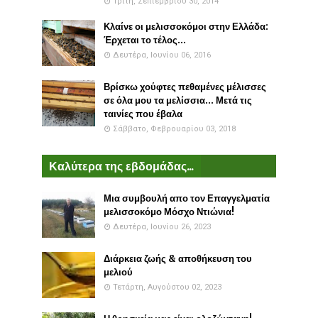
Τρίτη, Σεπτεμβρίου 30, 2014
Κλαίνε οι μελισσοκόμοι στην Ελλάδα:
Έρχεται το τέλος...
Δευτέρα, Ιουνίου 06, 2016
Βρίσκω χούφτες πεθαμένες μέλισσες
σε όλα μου τα μελίσσια... Μετά τις
ταινίες που έβαλα
Σάββατο, Φεβρουαρίου 03, 2018
Καλύτερα της εβδομάδας...
Μια συμβουλή απο τον Επαγγελματία
μελισσοκόμο Μόσχο Ντιώνια!
Δευτέρα, Ιουνίου 26, 2023
Διάρκεια ζωής & αποθήκευση του
μελιού
Τετάρτη, Αυγούστου 02, 2023