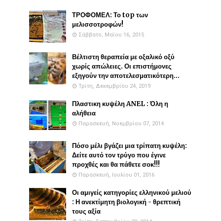
ΤΡΟΦΟΜΕΛ: Το top των
μελισσοτροφών!
Σάββατο, Μαΐου 16, 2015
Βέλτιστη θεραπεία με οξαλικό οξύ
χωρίς απώλειες. Οι επιστήμονες
εξηγούν την αποτελεσματικότερη...
Τρίτη, Δεκεμβρίου 24, 2019
Πλαστικη κυψέλη ANEL : Όλη η
αλήθεια
Παρασκευή, Νοεμβρίου 07, 2014
Πόσο μέλι βγάζει μια τρίπατη κυψέλη:
Δείτε αυτό τον τρύγο που έγινε
προχθές και θα πάθετε σοκ!!!
Παρασκευή, Ιουλίου 01, 2016
Οι αμιγείς κατηγορίες ελληνικού μελιού
: Η ανεκτίμητη βιολογική - θρεπτική
τους αξία