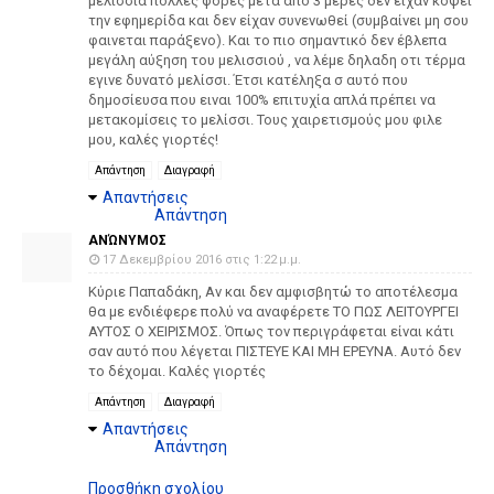
μελίσσια πολλές φορές μετα απο 3 μέρες δεν είχαν κόψει
την εφημερίδα και δεν είχαν συνενωθεί (συμβαίνει μη σου
φαινεται παράξενο). Και το πιο σημαντικό δεν έβλεπα
μεγάλη αύξηση του μελισσιού , να λέμε δηλαδη οτι τέρμα
εγινε δυνατό μελίσσι. Έτσι κατέληξα σ αυτό που
δημοσίευσα που ειναι 100% επιτυχία απλά πρέπει να
μετακομίσεις το μελίσσι. Τους χαιρετισμούς μου φιλε
μου, καλές γιορτές!
Απάντηση
Διαγραφή
Απαντήσεις
Απάντηση
ΑΝΏΝΥΜΟΣ
17 Δεκεμβρίου 2016 στις 1:22 μ.μ.
Κύριε Παπαδάκη, Αν και δεν αμφισβητώ το αποτέλεσμα
θα με ενδιέφερε πολύ να αναφέρετε ΤΟ ΠΩΣ ΛΕΙΤΟΥΡΓΕΙ
ΑΥΤΟΣ Ο ΧΕΙΡΙΣΜΟΣ. Όπως τον περιγράφεται είναι κάτι
σαν αυτό που λέγεται ΠΙΣΤΕΥΕ ΚΑΙ ΜΗ ΕΡΕΥΝΑ. Αυτό δεν
το δέχομαι. Καλές γιορτές
Απάντηση
Διαγραφή
Απαντήσεις
Απάντηση
Προσθήκη σχολίου