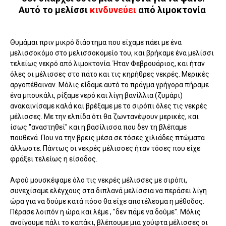
Αυτό το μελίσσι
κινδυνεύει
από λιμοκτονία
Θυμάμαι πριν μικρό διάστημα που είχαμε πάει με ένα
μελισσοκόμο στο μελισσοκομείο του, και βρήκαμε ένα μελίσσι
τελείως νεκρό από λιμοκτονία. Ήταν Φεβρουάριος, και ήταν
όλες οι μέλισσες στο πάτο και τις κηρήθρες νεκρές. Μερικές
αργοπέθαιναν. Μόλις είδαμε αυτό το πράγμα γρήγορα πήραμε
ένα μπουκάλι, ρίξαμε νερό και λίγη βανίλλια (ζυμάρι)
ανακαινίσαμε καλά και βρέξαμε με το σιρόπι όλες τις νεκρές
μέλισσες. Με την ελπίδα ότι θα ζωντανέψουν μερικές, και
ίσως "αναστηθεί" και η βασίλισσα που δεν τη βλέπαμε
πουθενά. Που να την βρεις μέσα σε τόσες χιλιάδες πτώματα
άλλωστε. Πάντως οι νεκρές μέλισσες ήταν τόσες που είχε
φράξει τελείως η είσοδος.
Αφού μουσκέψαμε όλο τις νεκρές μέλισσες με σιρόπι,
συνεχίσαμε ελέγχους στα διπλανά μελίσσια να περάσει λίγη
ώρα για να δούμε κατά πόσο θα είχε αποτέλεσμα η μέθοδος.
Πέρασε λοιπόν η ώρα και λέμε , "δεν πάμε να δούμε". Μόλις
ανοίγουμε πάλι το καπάκι, βλέπουμε μια χούφτα μέλισσες οι