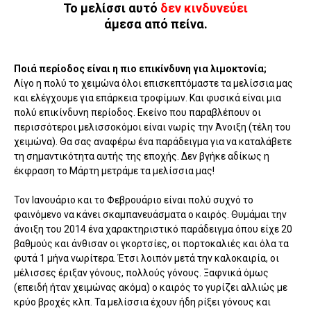
Το μελίσσι αυτό
δεν κινδυνεύει
άμεσα από πείνα.
Ποιά περίοδος είναι η πιο επικίνδυνη για λιμοκτονία;
Λίγο η πολύ το χειμώνα όλοι επισκεπτόμαστε τα μελίσσια μας
και ελέγχουμε για επάρκεια τροφίμων. Και φυσικά είναι μια
πολύ επικίνδυνη περίοδος. Εκείνο που παραβλέπουν οι
περισσότεροι μελισσοκόμοι είναι νωρίς την Άνοιξη (τέλη του
χειμώνα). Θα σας αναφέρω ένα παράδειγμα για να καταλάβετε
τη σημαντικότητα αυτής της εποχής. Δεν βγήκε αδίκως η
έκφραση το Μάρτη μετράμε τα μελίσσια μας!
Τον Ιανουάριο και το Φεβρουάριο είναι πολύ συχνό το
φαινόμενο να κάνει σκαμπανευάσματα ο καιρός. Θυμάμαι την
άνοιξη του 2014 ένα χαρακτηριστικό παράδειγμα όπου είχε 20
βαθμούς και άνθισαν οι γκορτσίες, οι πορτοκαλιές και όλα τα
φυτά 1 μήνα νωρίτερα. Έτσι λοιπόν μετά την καλοκαιρία, οι
μέλισσες έριξαν γόνους, πολλούς γόνους. Ξαφνικά όμως
(επειδή ήταν χειμώνας ακόμα) ο καιρός το γυρίζει αλλιώς με
κρύο βροχές κλπ. Τα μελίσσια έχουν ήδη ρίξει γόνους και