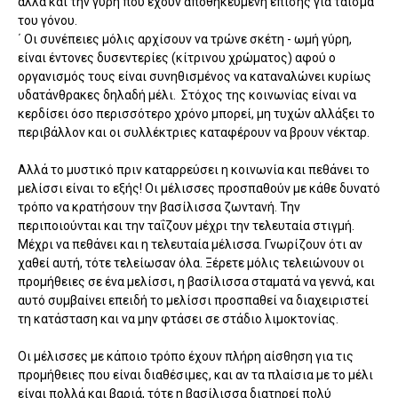
αλλά και την γύρη που έχουν αποθηκευμένη επίσης για τάισμα
του γόνου.
΄
Οι συνέπειες μόλις αρχίσουν να τρώνε σκέτη - ωμή γύρη,
είναι έντονες δυσεντερίες (κίτρινου χρώματος) αφού ο
οργανισμός τους είναι συνηθισμένος να καταναλώνει κυρίως
υδατάνθρακες δηλαδή μέλι. Στόχος της κοινωνίας είναι να
κερδίσει όσο περισσότερο χρόνο μπορεί, μη τυχών αλλάξει το
περιβάλλον και οι συλλέκτριες καταφέρουν να βρουν νέκταρ.
Αλλά το μυστικό πριν καταρρεύσει η κοινωνία και πεθάνει το
μελίσσι είναι το εξής! Οι μέλισσες προσπαθούν με κάθε δυνατό
τρόπο να κρατήσουν την βασίλισσα ζωντανή. Την
περιποιούνται και την ταΐζουν μέχρι την τελευταία στιγμή.
Μέχρι να πεθάνει και η τελευταία μέλισσα. Γνωρίζουν ότι αν
χαθεί αυτή, τότε τελείωσαν όλα. Ξέρετε μόλις τελειώνουν οι
προμήθειες σε ένα μελίσσι, η βασίλισσα σταματά να γεννά, και
αυτό συμβαίνει επειδή το μελίσσι προσπαθεί να διαχειριστεί
τη κατάσταση και να μην φτάσει σε στάδιο λιμοκτονίας.
Οι μέλισσες με κάποιο τρόπο έχουν πλήρη αίσθηση για τις
προμήθειες που είναι διαθέσιμες, και αν τα πλαίσια με το μέλι
είναι πολλά και βαριά, τότε η βασίλισσα διατηρεί πολύ