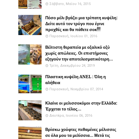
Σάββατο, Μαΐου 16, 2015
Πόσο μέλι βγάζει μια τρίπατη κυψέλη:
Δείτε αυτό τον τρύγο που έγινε
προχθές και θα πάθετε σοκ!!!
Παρασκευή, Ιουλίου 01, 2016
Βέλτιστη θεραπεία με οξαλικό οξύ
χωρίς απώλειες. Οι επιστήμονες
εξηγούν την αποτελεσματικότερη...
Τρίτη, Δεκεμβρίου 24, 2019
Πλαστικη κυψέλη ANEL : Όλη η
αλήθεια
Παρασκευή, Νοεμβρίου 07, 2014
Κλαίνε οι μελισσοκόμοι στην Ελλάδα:
Έρχεται το τέλος...
Δευτέρα, Ιουνίου 06, 2016
Βρίσκω χούφτες πεθαμένες μέλισσες
σε όλα μου τα μελίσσια... Μετά τις