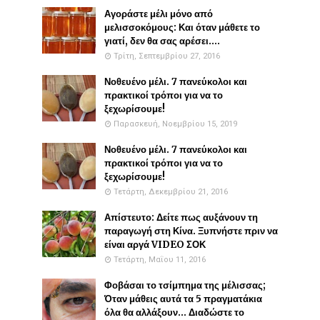
Αγοράστε μέλι μόνο από
μελισσοκόμους: Και όταν μάθετε το
γιατί, δεν θα σας αρέσει....
Τρίτη, Σεπτεμβρίου 27, 2016
Νοθευένο μέλι. 7 πανεύκολοι και
πρακτικοί τρόποι για να το
ξεχωρίσουμε!
Παρασκευή, Νοεμβρίου 15, 2019
Νοθευένο μέλι. 7 πανεύκολοι και
πρακτικοί τρόποι για να το
ξεχωρίσουμε!
Τετάρτη, Δεκεμβρίου 21, 2016
Απίστευτο: Δείτε πως αυξάνουν τη
παραγωγή στη Κίνα. Ξυπνήστε πριν να
είναι αργά VIDEO ΣΟΚ
Τετάρτη, Μαΐου 11, 2016
Φοβάσαι το τσίμπημα της μέλισσας;
Όταν μάθεις αυτά τα 5 πραγματάκια
όλα θα αλλάξουν... Διαδώστε το