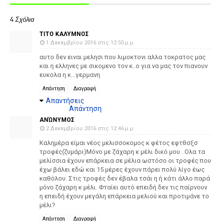
4 Σχόλια
ΤΙΤΟ ΚΑΛΥΜΝΟΣ
1 Δεκεμβρίου 2016 στις 12:50 μ.μ.
αυτο δεν ειναι μελησι που λιμοκτονι αλλα τοκρατος μας
και η ελληνες με σικομενο τον κ..ο για να μας τον πιανουν
ευκολα η κ...γερμανη
Απάντηση
Διαγραφή
Απαντήσεις
Απάντηση
ΑΝΏΝΥΜΟΣ
2 Δεκεμβρίου 2016 στις 12:46 μ.μ.
Καλημέρα είμαι νέος μελισσοκομος κ φέτος εφτθσξσ
τροφές(ζυμάρι)Μόνο με ζάχαρη κ μέλι δικό μου . Ολα τα
μελίσσια έχουν επάρκεια σε μέλια ωστόσο οι τροφές που
έχω βάλει εδώ και 15 μέρες έχουν πάρει πολύ λίγο έως
καθόλου. Στις τροφές δεν έβαλα τσάι η ή κάτι άλλο παρά
μόνο ζάχαρη κ μέλι. Φταίει αυτό επειδή δεν τις παίρνουν
η επειδή έχουν μεγάλη επάρκεια μελιού και προτιμάνε το
μέλι?
Απάντηση
Διαγραφή