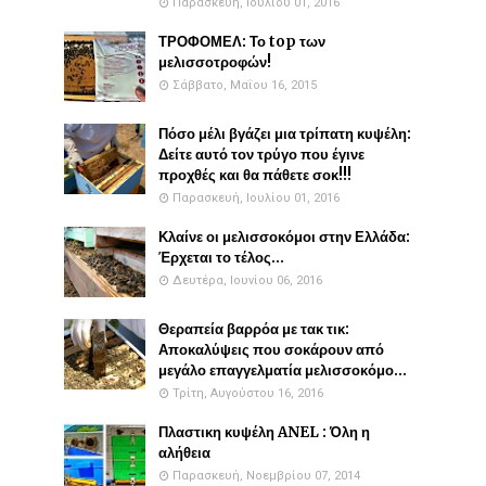
Παρασκευή, Ιουλίου 01, 2016
ΤΡΟΦΟΜΕΛ: Το top των
μελισσοτροφών!
Σάββατο, Μαΐου 16, 2015
Πόσο μέλι βγάζει μια τρίπατη κυψέλη:
Δείτε αυτό τον τρύγο που έγινε
προχθές και θα πάθετε σοκ!!!
Παρασκευή, Ιουλίου 01, 2016
Κλαίνε οι μελισσοκόμοι στην Ελλάδα:
Έρχεται το τέλος...
Δευτέρα, Ιουνίου 06, 2016
Θεραπεία βαρρόα με τακ τικ:
Αποκαλύψεις που σοκάρουν από
μεγάλο επαγγελματία μελισσοκόμο...
Τρίτη, Αυγούστου 16, 2016
Πλαστικη κυψέλη ANEL : Όλη η
αλήθεια
Παρασκευή, Νοεμβρίου 07, 2014