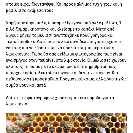
οποίες είχαν ζωντανέψει. Και προς καλή μας τύχη ήταν και η
βασίλισσα ανάμεσα τους.
Χαρήκαμε πάρα πολύ, δώσαμε λίγο γόνο από άλλο μελίσσι, 1
κιλό ζυμάρι κηρόπανο και κλείσαμε το καπάκι. Μετά από
λίγους μήνες το μελίσσι αναπτύχθηκε πολύ γρήγορα και
τελικά σώθηκε. Αυτά σας τα λέω συνάδελφοι για να έχετε το
νου σας και να ξέρετε πως να πράξετε σε μια περίπτωση
λιμοκτονίας. Τώρα θα σας δείξω με φωτογραφίες πως είναι
ένα σμήνος όταν πεθαίνει από λιμοκτονία. Οι μέλισσες χώνουν
όλο τους το σώμα μέ το κεφάλι μέσα στη κηρήθρα μήπως
υπάρχει καμία τελευταία σταγόνα και δεν την φτάνουν. Και
πεθαίνουν στη προσπάθεια. Πραγματικά κρίμα, αλλά δυστυχώς
συμβαίνουν και αυτά.
Δείτε στις φωτογραφίες χαρακτηριστικά παραδείγματα
λιμοκτονίας...