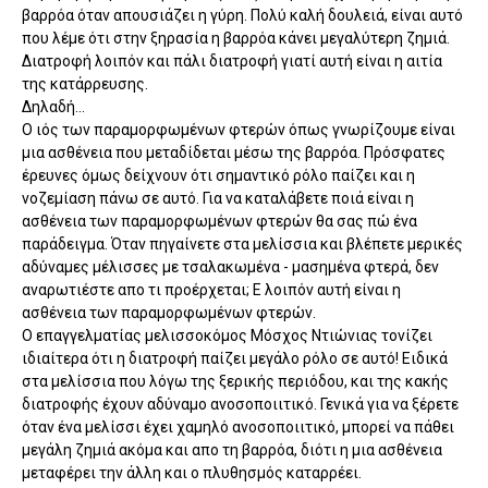
βαρρόα όταν απουσιάζει η γύρη. Πολύ καλή δουλειά, είναι αυτό
που λέμε ότι στην ξηρασία η βαρρόα κάνει μεγαλύτερη ζημιά.
Διατροφή λοιπόν και πάλι διατροφή γιατί αυτή είναι η αιτία
της κατάρρευσης.
Δηλαδή...
Ο ιός των παραμορφωμένων φτερών όπως γνωρίζουμε είναι
μια ασθένεια που μεταδίδεται μέσω της βαρρόα. Πρόσφατες
έρευνες όμως δείχνουν ότι σημαντικό ρόλο παίζει και η
νοζεμίαση πάνω σε αυτό. Για να καταλάβετε ποιά είναι η
ασθένεια των παραμορφωμένων φτερών θα σας πώ ένα
παράδειγμα. Όταν πηγαίνετε στα μελίσσια και βλέπετε μερικές
αδύναμες μέλισσες με τσαλακωμένα - μασημένα φτερά, δεν
αναρωτιέστε απο τι προέρχεται; Ε λοιπόν αυτή είναι η
ασθένεια των παραμορφωμένων φτερών.
Ο επαγγελματίας μελισσοκόμος Μόσχος Ντιώνιας τονίζει
ιδιαίτερα ότι η διατροφή παίζει μεγάλο ρόλο σε αυτό! Ειδικά
στα μελίσσια που λόγω της ξερικής περιόδου, και της κακής
διατροφής έχουν αδύναμο ανοσοποιιτικό. Γενικά για να ξέρετε
όταν ένα μελίσσι έχει χαμηλό ανοσοποιιτικό, μπορεί να πάθει
μεγάλη ζημιά ακόμα και απο τη βαρρόα, διότι η μια ασθένεια
μεταφέρει την άλλη και ο πλυθησμός καταρρέει.