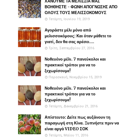
ΧΑΝΟΥΜΕ ΤΑ ΜΕΛΙΣΣΙΑ ΜΑΣ
ΒΟΗΘΗΣΤΕ - ΦΩΝΗ ΑΠΟΓΝΩΣΗΣ ΑΠΟ
ΟΛΟΥΣ ΤΟΥΣ ΜΕΛΙΣΣΟΚΟΜΟΥΣ
Τετάρτη, Ιουνίου 19, 2019
Αγοράστε μέλι μόνο από
μελισσοκόμους: Και όταν μάθετε το
γιατί, δεν θα σας αρέσει....
Τρίτη, Σεπτεμβρίου 27, 2016
Νοθευένο μέλι. 7 πανεύκολοι και
πρακτικοί τρόποι για να το
ξεχωρίσουμε!
Παρασκευή, Νοεμβρίου 15, 2019
Νοθευένο μέλι. 7 πανεύκολοι και
πρακτικοί τρόποι για να το
ξεχωρίσουμε!
Τετάρτη, Δεκεμβρίου 21, 2016
Απίστευτο: Δείτε πως αυξάνουν τη
παραγωγή στη Κίνα. Ξυπνήστε πριν να
είναι αργά VIDEO ΣΟΚ
Τετάρτη, Μαΐου 11, 2016