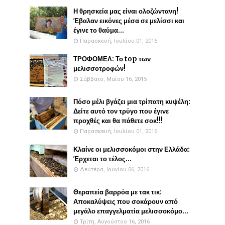
Η θρησκεία μας είναι ολοζώντανη!
Έβαλαν εικόνες μέσα σε μελίσσι και
έγινε το θαύμα...
Παρασκευή, Ιουλίου 01, 2016
ΤΡΟΦΟΜΕΛ: Το top των
μελισσοτροφών!
Σάββατο, Μαΐου 16, 2015
Πόσο μέλι βγάζει μια τρίπατη κυψέλη:
Δείτε αυτό τον τρύγο που έγινε
προχθές και θα πάθετε σοκ!!!
Παρασκευή, Ιουλίου 01, 2016
Κλαίνε οι μελισσοκόμοι στην Ελλάδα:
Έρχεται το τέλος...
Δευτέρα, Ιουνίου 06, 2016
Θεραπεία βαρρόα με τακ τικ:
Αποκαλύψεις που σοκάρουν από
μεγάλο επαγγελματία μελισσοκόμο...
Τρίτη, Αυγούστου 16, 2016