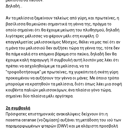
μελίσσια θα πέσουν.
Δηλαδή...
Αν τα μελίσσια ξεμείνουν τελείως από γύρη, και πρωτείνες, η
βασίλισσα θα μειώσει σημαντικά τη γέννα της, πράγμα το
οποίο σημαίνει ότι θα έχουμε μείωση του πλυθησμού, δηλαδή
λιγότερες μέλισσες να φέρουν μέλι στη κυψέλη. Ο
επαγγελματίας μελισσοκόμος Μόσχος, θέλει να μας πεί ότι αν
η μάνα του μελισσιού δεν αυξήσει τώρα τη γέννα της, τότε δεν
θα πάμε καλά στο επόμενο βάρεμα στο πεύκο, δηλαδή δεν θα
έχουμε καλή παραγωγή. Η συμβουλή αυτή λοιπόν μας λέει ότι
πρέπει να ασχοληθούμε με τα μελίσσια, να τα
"τροφοδοτήσουμε" με πρωτείνες, πχ γυρεόπιτα ή σκέτη γύρη
προκειμένου να αυξήσουν την γέννα οι μάνες. Με όποιο τρόπο
μπορούμε να κρατηθούν τα μελίσσια, διότι όπως λέει μια σοφή
κουβέντα παλιών μελισσοκόμων, ένα πλαίσιο γόνο τώρα,
σημαίνει δύο πλαίσια μέλι αργότερα.
2η συμβουλή
Πρόσφατες επιστημονικές ανακαλύψεις δείχνουν ότι η
nosema ceranae (νοζεμίαση) αυξάνει τη μετάδοση του ιού των
παραμορφωμένων φτερών (DWV) και με ελάχιστη προσβολή