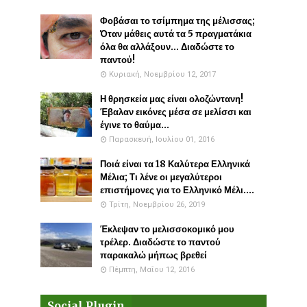
Φοβάσαι το τσίμπημα της μέλισσας;
Όταν μάθεις αυτά τα 5 πραγματάκια
όλα θα αλλάξουν... Διαδώστε το
παντού!
Κυριακή, Νοεμβρίου 12, 2017
Η θρησκεία μας είναι ολοζώντανη!
Έβαλαν εικόνες μέσα σε μελίσσι και
έγινε το θαύμα...
Παρασκευή, Ιουλίου 01, 2016
Ποιά είναι τα 18 Καλύτερα Ελληνικά
Μέλια; Τι λένε οι μεγαλύτεροι
επιστήμονες για το Ελληνικό Μέλι....
Τρίτη, Νοεμβρίου 26, 2019
Έκλεψαν το μελισσοκομικό μου
τρέλερ. Διαδώστε το παντού
παρακαλώ μήπως βρεθεί
Πέμπτη, Μαΐου 12, 2016
Social Plugin