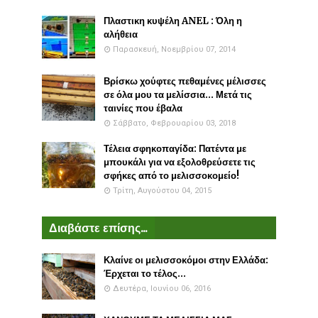
Πλαστικη κυψέλη ANEL : Όλη η
αλήθεια
Παρασκευή, Νοεμβρίου 07, 2014
Βρίσκω χούφτες πεθαμένες μέλισσες
σε όλα μου τα μελίσσια... Μετά τις
ταινίες που έβαλα
Σάββατο, Φεβρουαρίου 03, 2018
Τέλεια σφηκοπαγίδα: Πατέντα με
μπουκάλι για να εξολοθρεύσετε τις
σφήκες από το μελισσοκομείο!
Τρίτη, Αυγούστου 04, 2015
Διαβάστε επίσης...
Κλαίνε οι μελισσοκόμοι στην Ελλάδα:
Έρχεται το τέλος...
Δευτέρα, Ιουνίου 06, 2016