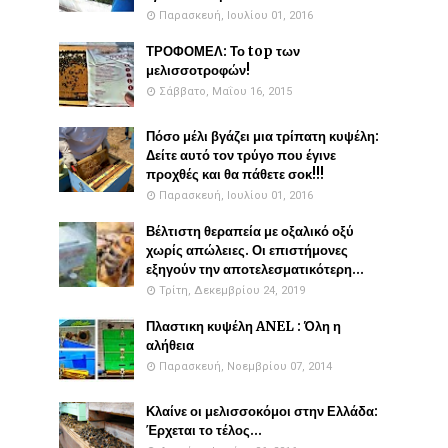
Παρασκευή, Ιουλίου 01, 2016
ΤΡΟΦΟΜΕΛ: Το top των
μελισσοτροφών!
Σάββατο, Μαΐου 16, 2015
Πόσο μέλι βγάζει μια τρίπατη κυψέλη:
Δείτε αυτό τον τρύγο που έγινε
προχθές και θα πάθετε σοκ!!!
Παρασκευή, Ιουλίου 01, 2016
Βέλτιστη θεραπεία με οξαλικό οξύ
χωρίς απώλειες. Οι επιστήμονες
εξηγούν την αποτελεσματικότερη...
Τρίτη, Δεκεμβρίου 24, 2019
Πλαστικη κυψέλη ANEL : Όλη η
αλήθεια
Παρασκευή, Νοεμβρίου 07, 2014
Κλαίνε οι μελισσοκόμοι στην Ελλάδα:
Έρχεται το τέλος...