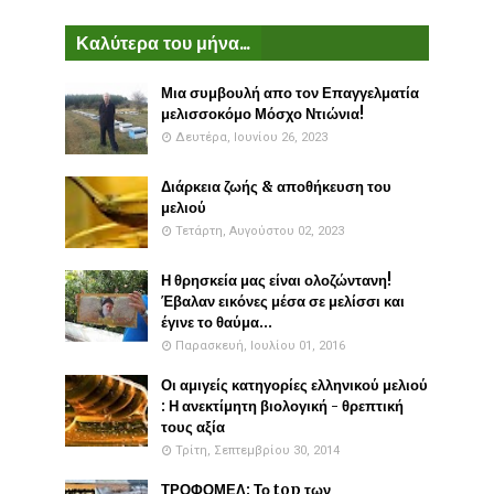
Καλύτερα του μήνα...
Μια συμβουλή απο τον Επαγγελματία
μελισσοκόμο Μόσχο Ντιώνια!
Δευτέρα, Ιουνίου 26, 2023
Διάρκεια ζωής & αποθήκευση του
μελιού
Τετάρτη, Αυγούστου 02, 2023
Η θρησκεία μας είναι ολοζώντανη!
Έβαλαν εικόνες μέσα σε μελίσσι και
έγινε το θαύμα...
Παρασκευή, Ιουλίου 01, 2016
Οι αμιγείς κατηγορίες ελληνικού μελιού
: Η ανεκτίμητη βιολογική - θρεπτική
τους αξία
Τρίτη, Σεπτεμβρίου 30, 2014
ΤΡΟΦΟΜΕΛ: Το top των