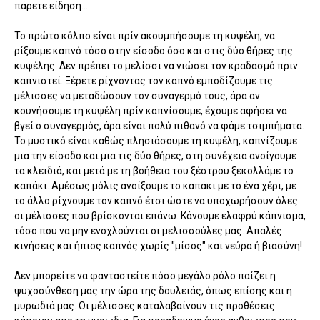
πάρετε είδηση...
Το πρώτο κόλπο είναι πρίν ακουμπήσουμε τη κυψέλη, να
ρίξουμε καπνό τόσο στην είσοδο όσο και στις δύο θήρες της
κυψέλης. Δεν πρέπει το μελίσσι να νιώσει τον κραδασμό πριν
καπνιστεί. Ξέρετε ρίχνοντας τον καπνό εμποδίζουμε τις
μέλισσες να μεταδώσουν τον συναγερμό τους, άρα αν
κουνήσουμε τη κυψέλη πρίν καπνίσουμε, έχουμε αφήσει να
βγεί ο συναγερμός, άρα είναι πολύ πιθανό να φάμε τσιμπήματα.
Το μυστικό είναι καθώς πλησιάσουμε τη κυψέλη, καπνίζουμε
μια την είσοδο και μια τις δύο θήρες, στη συνέχεια ανοίγουμε
τα κλειδιά, και μετά με τη βοήθεια του ξέστρου ξεκολλάμε το
καπάκι. Αμέσως μόλις ανοίξουμε το καπάκι με το ένα χέρι, με
το άλλο ρίχνουμε τον καπνό έτσι ώστε να υποχωρήσουν όλες
οι μέλισσες που βρίσκονται επάνω. Κάνουμε ελαφρύ κάπνισμα,
τόσο που να μην ενοχλούνται οι μελισσούλες μας. Απαλές
κινήσεις και ήπιος καπνός χωρίς "μίσος" και νεύρα ή βιασύνη!
Δεν μπορείτε να φανταστείτε πόσο μεγάλο ρόλο παίζει η
ψυχοσύνθεση μας την ώρα της δουλειάς, όπως επίσης και η
μυρωδιά μας. Οι μέλισσες καταλαβαίνουν τις προθέσεις