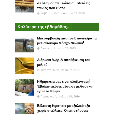
σε όλα μου τα μελίσσια... Μετά τις
ταινίες που έβαλα
Σάββατο, Φεβρουαρίου 03, 2018
Καλύτερα της εβδομάδας...
Μια συμβουλή απο τον Επαγγελματία
μελισσοκόμο Μόσχο Ντιώνια!
Δευτέρα, Ιουνίου 26, 2023
Διάρκεια ζωής & αποθήκευση του
μελιού
Τετάρτη, Αυγούστου 02, 2023
Η θρησκεία μας είναι ολοζώντανη!
Έβαλαν εικόνες μέσα σε μελίσσι και
έγινε το θαύμα...
Παρασκευή, Ιουλίου 01, 2016
Βέλτιστη θεραπεία με οξαλικό οξύ
χωρίς απώλειες. Οι επιστήμονες