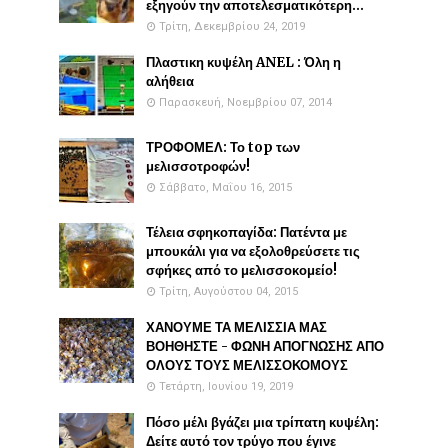
εξηγούν την αποτελεσματικότερη...
Τρίτη, Δεκεμβρίου 24, 2019
Πλαστικη κυψέλη ANEL : Όλη η
αλήθεια
Παρασκευή, Νοεμβρίου 07, 2014
ΤΡΟΦΟΜΕΛ: Το top των
μελισσοτροφών!
Σάββατο, Μαΐου 16, 2015
Τέλεια σφηκοπαγίδα: Πατέντα με
μπουκάλι για να εξολοθρεύσετε τις
σφήκες από το μελισσοκομείο!
Τρίτη, Αυγούστου 04, 2015
ΧΑΝΟΥΜΕ ΤΑ ΜΕΛΙΣΣΙΑ ΜΑΣ
ΒΟΗΘΗΣΤΕ - ΦΩΝΗ ΑΠΟΓΝΩΣΗΣ ΑΠΟ
ΟΛΟΥΣ ΤΟΥΣ ΜΕΛΙΣΣΟΚΟΜΟΥΣ
Τετάρτη, Ιουνίου 19, 2019
Πόσο μέλι βγάζει μια τρίπατη κυψέλη:
Δείτε αυτό τον τρύγο που έγινε