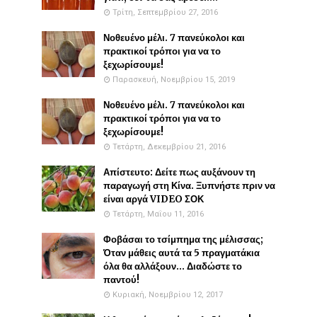
Τρίτη, Σεπτεμβρίου 27, 2016
Νοθευένο μέλι. 7 πανεύκολοι και
πρακτικοί τρόποι για να το
ξεχωρίσουμε!
Παρασκευή, Νοεμβρίου 15, 2019
Νοθευένο μέλι. 7 πανεύκολοι και
πρακτικοί τρόποι για να το
ξεχωρίσουμε!
Τετάρτη, Δεκεμβρίου 21, 2016
Απίστευτο: Δείτε πως αυξάνουν τη
παραγωγή στη Κίνα. Ξυπνήστε πριν να
είναι αργά VIDEO ΣΟΚ
Τετάρτη, Μαΐου 11, 2016
Φοβάσαι το τσίμπημα της μέλισσας;
Όταν μάθεις αυτά τα 5 πραγματάκια
όλα θα αλλάξουν... Διαδώστε το
παντού!
Κυριακή, Νοεμβρίου 12, 2017