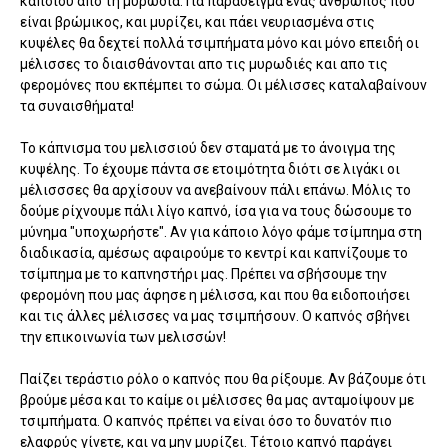
κάποιου απο τη μυρωδιά. Για παράδειγμα ένας άνθρωπος που
είναι βρώμικος, και μυρίζει, και πάει νευριασμένα στις
κυψέλες θα δεχτεί πολλά τσιμπήματα μόνο και μόνο επειδή οι
μέλισσες το διαισθάνονται απο τις μυρωδιές και απο τις
φερομόνες που εκπέμπει το σώμα. Οι μέλισσες καταλαβαίνουν
τα συναισθήματα!
Το κάπνισμα του μελισσιού δεν σταματά με το άνοιγμα της
κυψέλης. Το έχουμε πάντα σε ετοιμότητα διότι σε λιγάκι οι
μέλισσσες θα αρχίσουν να ανεβαίνουν πάλι επάνω. Μόλις το
δούμε ρίχνουμε πάλι λίγο καπνό, ίσα για να τους δώσουμε το
μύνημα "υποχωρήστε". Αν για κάποιο λόγο φάμε τσίμπημα στη
διαδικασία, αμέσως αφαιρούμε το κεντρί και καπνίζουμε το
τσίμπημα με το καπνηστήρι μας. Πρέπει να σβήσουμε την
φερομόνη που μας άφησε η μέλισσα, και που θα ειδοποιήσει
και τις άλλες μέλισσες να μας τσιμπήσουν. Ο καπνός σβήνει
την επικοινωνία των μελισσών!
Παίζει τεράστιο ρόλο ο καπνός που θα ρίξουμε. Αν βάζουμε ότι
βρούμε μέσα και το καίμε οι μέλισσες θα μας ανταμοίψουν με
τσιμπήματα. Ο καπνός πρέπει να είναι όσο το δυνατόν πιο
ελαφρύς γίνετε, και να μην μυρίζει. Τέτοιο καπνό παράγει