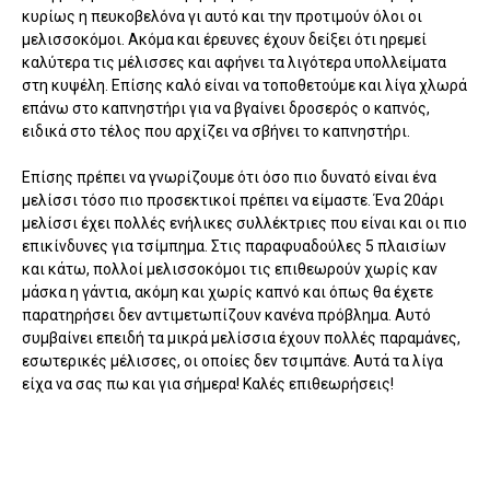
κυρίως η πευκοβελόνα γι αυτό και την προτιμούν όλοι οι
μελισσοκόμοι. Ακόμα και έρευνες έχουν δείξει ότι ηρεμεί
καλύτερα τις μέλισσες και αφήνει τα λιγότερα υπολλείματα
στη κυψέλη. Επίσης καλό είναι να τοποθετούμε και λίγα χλωρά
επάνω στο καπνηστήρι για να βγαίνει δροσερός ο καπνός,
ειδικά στο τέλος που αρχίζει να σβήνει το καπνηστήρι.
Επίσης πρέπει να γνωρίζουμε ότι όσο πιο δυνατό είναι ένα
μελίσσι τόσο πιο προσεκτικοί πρέπει να είμαστε. Ένα 20άρι
μελίσσι έχει πολλές ενήλικες συλλέκτριες που είναι και οι πιο
επικίνδυνες για τσίμπημα. Στις παραφυαδούλες 5 πλαισίων
και κάτω, πολλοί μελισσοκόμοι τις επιθεωρούν χωρίς καν
μάσκα η γάντια, ακόμη και χωρίς καπνό και όπως θα έχετε
παρατηρήσει δεν αντιμετωπίζουν κανένα πρόβλημα. Αυτό
συμβαίνει επειδή τα μικρά μελίσσια έχουν πολλές παραμάνες,
εσωτερικές μέλισσες, οι οποίες δεν τσιμπάνε. Αυτά τα λίγα
είχα να σας πω και για σήμερα! Καλές επιθεωρήσεις!