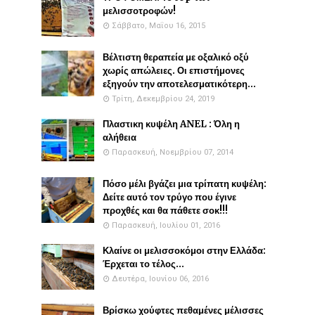
μελισσοτροφών!
Σάββατο, Μαΐου 16, 2015
Βέλτιστη θεραπεία με οξαλικό οξύ
χωρίς απώλειες. Οι επιστήμονες
εξηγούν την αποτελεσματικότερη...
Τρίτη, Δεκεμβρίου 24, 2019
Πλαστικη κυψέλη ANEL : Όλη η
αλήθεια
Παρασκευή, Νοεμβρίου 07, 2014
Πόσο μέλι βγάζει μια τρίπατη κυψέλη:
Δείτε αυτό τον τρύγο που έγινε
προχθές και θα πάθετε σοκ!!!
Παρασκευή, Ιουλίου 01, 2016
Κλαίνε οι μελισσοκόμοι στην Ελλάδα:
Έρχεται το τέλος...
Δευτέρα, Ιουνίου 06, 2016
Βρίσκω χούφτες πεθαμένες μέλισσες