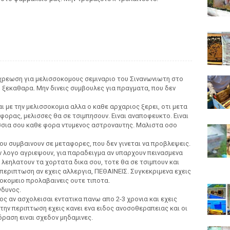
ρεωση για μελισσοκομους σεμιναριο του Σινανωνιωτη στο
 ξεκαθαρα. Μην δινεις συμβουλες για πραγματα, που δεν
 με την μελισσοκομια αλλα ο καθε αρχαριος ξερει, οτι μετα
α φορας, μελισσες θα σε τσιμπησουν. Ειναι αναποφευκτο. Ειναι
ισσια σου καθε φορα ντυμενος αστροναυτης. Μαλιστα οσο
ου συμβαινουν σε μεταφορες, που δεν γινεται να προβλεψεις.
ν λογο αγριεψουν, για παραδειγμα αν υπαρχουν πεινασμενα
υ λεηλατουν τα χορτατα δικα σου, τοτε θα σε τσιμπουν και
 περιπτωση αν εχεις αλλεργια, ΠΕΘΑΙΝΕΙΣ. Συγκεκριμενα εχεις
σοκομειο προλαβαινεις ουτε τιποτα.
νδυνος.
τος αν ασχολεισαι εντατικα πανω απο 2-3 χρονια και εχεις
 την περιπτωση εχεις κανει ενα ειδος ανοσοθεραπειας και οι
δραση ειναι σχεδον μηδαμινες.