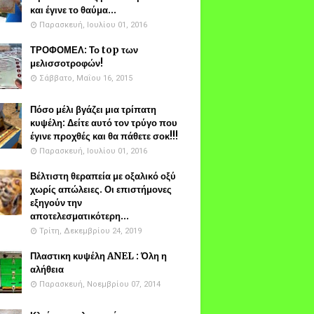
και έγινε το θαύμα...
Παρασκευή, Ιουλίου 01, 2016
ΤΡΟΦΟΜΕΛ: Το top των
μελισσοτροφών!
Σάββατο, Μαΐου 16, 2015
Πόσο μέλι βγάζει μια τρίπατη
κυψέλη: Δείτε αυτό τον τρύγο που
έγινε προχθές και θα πάθετε σοκ!!!
Παρασκευή, Ιουλίου 01, 2016
Βέλτιστη θεραπεία με οξαλικό οξύ
χωρίς απώλειες. Οι επιστήμονες
εξηγούν την
αποτελεσματικότερη...
Τρίτη, Δεκεμβρίου 24, 2019
Πλαστικη κυψέλη ANEL : Όλη η
αλήθεια
Παρασκευή, Νοεμβρίου 07, 2014