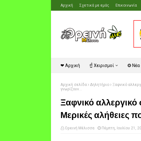
Αρχική
Σχετικά με εμάς
Επικοινωνία
❤ Αρχική
☝ Χειρισμοί
❂ Νέα
Αρχική σελίδα
Δηλητήριο
Ξαφνικό αλλεργ
γνωρίζουν...
Ξαφνικό αλλεργικό
Μερικές αλήθειες πο
Ορεινή Μέλισσα
Πέμπτη, Ιουλίου 21, 2