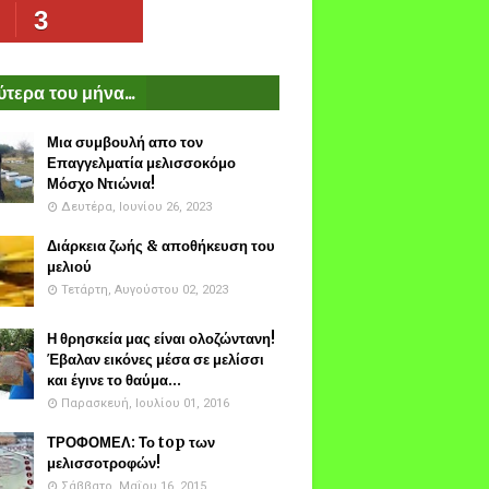
3
τερα του μήνα...
Μια συμβουλή απο τον
Επαγγελματία μελισσοκόμο
Μόσχο Ντιώνια!
Δευτέρα, Ιουνίου 26, 2023
Διάρκεια ζωής & αποθήκευση του
μελιού
Τετάρτη, Αυγούστου 02, 2023
Η θρησκεία μας είναι ολοζώντανη!
Έβαλαν εικόνες μέσα σε μελίσσι
και έγινε το θαύμα...
Παρασκευή, Ιουλίου 01, 2016
ΤΡΟΦΟΜΕΛ: Το top των
μελισσοτροφών!
Σάββατο, Μαΐου 16, 2015