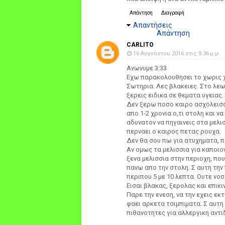
Απάντηση
Διαγραφή
Απαντήσεις
Απάντηση
CARLITO
16 Αυγούστου 2016 στις 9:36 μ.μ.
Ανωνυμε 3:33
Εχω παρακολουθησει το χωρις χ
Σωτηρια. Λες βλακειες. Στο λεω
ξερεις ειδικα σε θεματα υγειας.
Δεν ξερω ποσο καιρο ασχολεισαι
απο 1-2 χρονια ο,τι στολη και ν
αδυνατον να πηγαινεις στα μελ
περναει ο καιρος πετας ρουχα.
Δεν θα σου πω για ατυχηματα, π
Αν ομως τα μελισσια για καποιο
ξενα μελισσια στην περιοχη, πο
πανω απο την στολη. Σ αυτη την
περιπου 5 με 10 λεπτα. Ουτε νο
Εισαι βλακας, ξερολας και επικι
Παρε την ενεση, να την εχεις εκ
φαει αρκετα τσιμπιματα. Σ αυτη
πιθανοτητες για αλλεργικη αντι