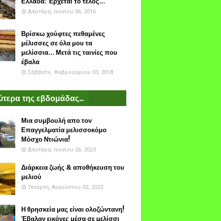
Ελλάδα: Έρχεται το τέλος...
Δευτέρα, Ιουνίου 06, 2016
Βρίσκω χούφτες πεθαμένες
μέλισσες σε όλα μου τα
μελίσσια... Μετά τις ταινίες που
έβαλα
Σάββατο, Φεβρουαρίου 03, 2018
τερα της εβδομάδας...
Μια συμβουλή απο τον
Επαγγελματία μελισσοκόμο
Μόσχο Ντιώνια!
Δευτέρα, Ιουνίου 26, 2023
Διάρκεια ζωής & αποθήκευση του
μελιού
Τετάρτη, Αυγούστου 02, 2023
Η θρησκεία μας είναι ολοζώντανη!
Έβαλαν εικόνες μέσα σε μελίσσι