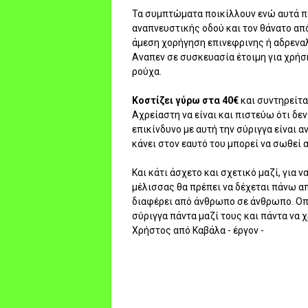
Τα συμπτώματα ποικίλλουν ενώ αυτά πο
αναπνευστικής οδού και τον θάνατο από
άμεση χορήγηση επινεφρινης ή αδρεναλ
Αναπεν σε συσκευασία έτοιμη για χρήσ
ρούχα.
Κοστίζει γύρω στα 40€
και συντηρείτα
Αχρείαστη να είναι και πιστεύω ότι δεν
επικίνδυνο με αυτή την σύριγγα είναι α
κάνει στον εαυτό του μπορεί να σωθεί 
Και κάτι άσχετο και σχετικό μαζί, για 
μέλισσας θα πρέπει να δέχεται πάνω απ
διαφέρει από άνθρωπο σε άνθρωπο. Οπ
σύριγγα πάντα μαζί τους και πάντα να χ
Χρήστος από Καβάλα - έργον -