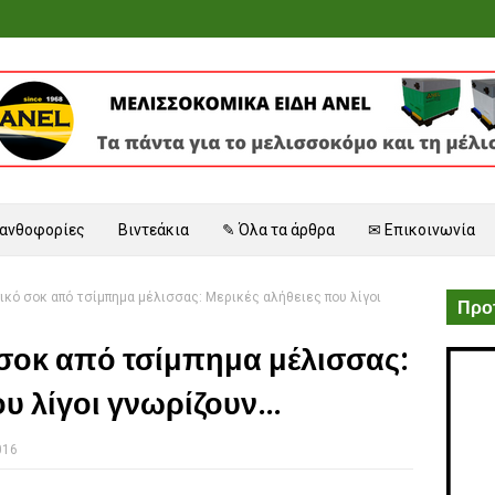
 ανθοφορίες
Βιντεάκια
✎ Όλα τα άρθρα
✉ Επικοινωνία
ικό σοκ από τσίμπημα μέλισσας: Μερικές αλήθειες που λίγοι
Προτ
 σοκ από τσίμπημα μέλισσας:
υ λίγοι γνωρίζουν...
016