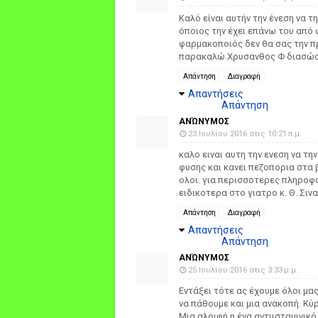
Καλό είναι αυτήν την ένεση να τη
όποιος την έχει επάνω του από 
φαρμακοποιός δεν θα σας την πρ
παρακαλώ.Χρυσανθος Φ διασώστ
Απάντηση
Διαγραφή
Απαντήσεις
Απάντηση
ΑΝΏΝΥΜΟΣ
23 Ιουλίου 2016 στις 10:21 π.μ.
καλο ειναι αυτη την ενεση να τη
φυσης και κανει πεζοπορια στα
ολοι. για περισσοτερες πληροφ
ειδικοτερα στο γιατρο κ. Θ. Σιν
Απάντηση
Διαγραφή
Απαντήσεις
Απάντηση
ΑΝΏΝΥΜΟΣ
25 Ιουλίου 2016 στις 3:33 μ.μ.
Εντάξει τότε ας έχουμε όλοι μα
να πάθουμε και μια ανακοπή. Κύ
Μια αλοιφή η ένα αντιισταμινικ