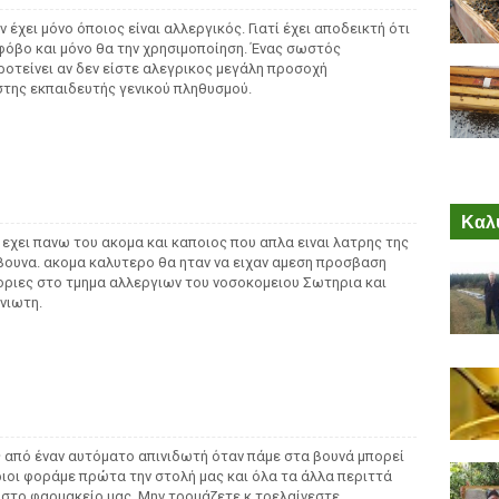
ν έχει μόνο όποιος είναι αλλεργικός. Γιατί έχει αποδεικτή ότι
φόβο και μόνο θα την χρησιμοποίηση. Ένας σωστός
οτείνει αν δεν είστε αλεγρικος μεγάλη προσοχή
ης εκπαιδευτής γενικού πληθυσμού.
Καλύ
ν εχει πανω του ακομα και καποιος που απλα ειναι λατρης της
 βουνα. ακομα καλυτερο θα ηταν να ειχαν αμεση προσβαση
οριες στο τμημα αλλεργιων του νοσοκομειου Σωτηρια και
ανιωτη.
ς από έναν αυτόματο απινιδωτή όταν πάμε στα βουνά μπορεί
ριοι φοράμε πρώτα την στολή μας και όλα τα άλλα περιττά
ό στο φαρμακείο μας. Μην τρομάζετε κ τρελαίνεστε.