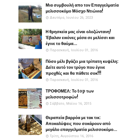
Μια συμβουλή απο τον Επαγγελματία
μελισσοκόμο Μόσχο Ντιώνια!
Δευτέρα, Ιουνίου 26, 2023
Η θρησκεία μας είναι ολοζώντανη!
Έβαλαν εικόνες μέσα σε μελίσσι και
έγινε το θαύμα...
Παρασκευή, Ιουλίου 01, 2016
Πόσο μέλι βγάζει μια τρίπατη κυψέλη:
Δείτε αυτό τον τρύγο που έγινε
προχθές και θα πάθετε σοκ!!!
Παρασκευή, Ιουλίου 01, 2016
ΤΡΟΦΟΜΕΛ: Το top των
μελισσοτροφών!
Σάββατο, Μαΐου 16, 2015
Θεραπεία βαρρόα με τακ τικ:
Αποκαλύψεις που σοκάρουν από
μεγάλο επαγγελματία μελισσοκόμο...
Τρίτη, Αυγούστου 16, 2016