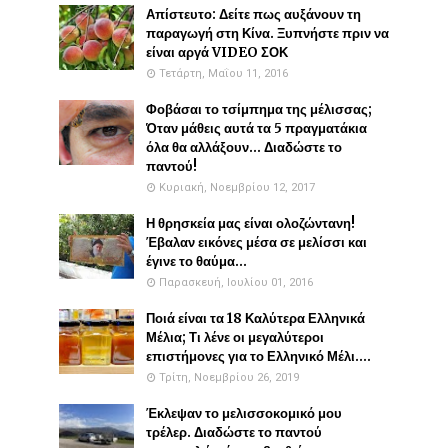
Απίστευτο: Δείτε πως αυξάνουν τη
παραγωγή στη Κίνα. Ξυπνήστε πριν να
είναι αργά VIDEO ΣΟΚ
Τετάρτη, Μαΐου 11, 2016
Φοβάσαι το τσίμπημα της μέλισσας;
Όταν μάθεις αυτά τα 5 πραγματάκια
όλα θα αλλάξουν... Διαδώστε το
παντού!
Κυριακή, Νοεμβρίου 12, 2017
Η θρησκεία μας είναι ολοζώντανη!
Έβαλαν εικόνες μέσα σε μελίσσι και
έγινε το θαύμα...
Παρασκευή, Ιουλίου 01, 2016
Ποιά είναι τα 18 Καλύτερα Ελληνικά
Μέλια; Τι λένε οι μεγαλύτεροι
επιστήμονες για το Ελληνικό Μέλι....
Τρίτη, Νοεμβρίου 26, 2019
Έκλεψαν το μελισσοκομικό μου
τρέλερ. Διαδώστε το παντού