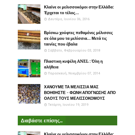
Κλαίνε οι μελισσοκόμοι στην Ελλάδα:
Έρχεται το τέλος...
Δευτέρα, Ιουνίου 06, 2016
Βρίσκω χούφτες πεθαμένες μέλισσες
σε όλα μου τα μελίσσια... Μετά τις
ταινίες που έβαλα
Σάββατο, Φεβρουαρίου 03, 2018
Πλαστικη κυψέλη ANEL : Όλη η
αλήθεια
Παρασκευή, Νοεμβρίου 07, 2014
ΧΑΝΟΥΜΕ ΤΑ ΜΕΛΙΣΣΙΑ ΜΑΣ
ΒΟΗΘΗΣΤΕ - ΦΩΝΗ ΑΠΟΓΝΩΣΗΣ ΑΠΟ
ΟΛΟΥΣ ΤΟΥΣ ΜΕΛΙΣΣΟΚΟΜΟΥΣ
Τετάρτη, Ιουνίου 19, 2019
Διαβάστε επίσης...
Κλαίνε οι μελισσοκόμοι στην Ελλάδα: