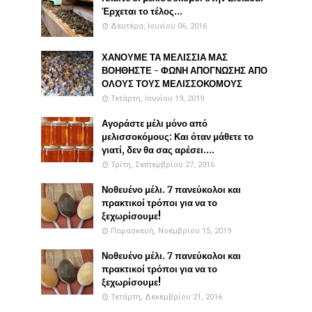
Έρχεται το τέλος...
Δευτέρα, Ιουνίου 06, 2016
ΧΑΝΟΥΜΕ ΤΑ ΜΕΛΙΣΣΙΑ ΜΑΣ
ΒΟΗΘΗΣΤΕ - ΦΩΝΗ ΑΠΟΓΝΩΣΗΣ ΑΠΟ
ΟΛΟΥΣ ΤΟΥΣ ΜΕΛΙΣΣΟΚΟΜΟΥΣ
Τετάρτη, Ιουνίου 19, 2019
Αγοράστε μέλι μόνο από
μελισσοκόμους: Και όταν μάθετε το
γιατί, δεν θα σας αρέσει....
Τρίτη, Σεπτεμβρίου 27, 2016
Νοθευένο μέλι. 7 πανεύκολοι και
πρακτικοί τρόποι για να το
ξεχωρίσουμε!
Παρασκευή, Νοεμβρίου 15, 2019
Νοθευένο μέλι. 7 πανεύκολοι και
πρακτικοί τρόποι για να το
ξεχωρίσουμε!
Τετάρτη, Δεκεμβρίου 21, 2016