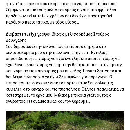
ήταν τόσο φρικτό που ακόμα κάνει το γύρω του διαδικτύου.
Σύμφωνα και με τους μελισσοκόμους είναι η πιο φρικαλέα
πράξη των τελευταίων χρόνων και δεν έχει παρατηρηθεί
παρόμοιο περιστατικό, με τόσο μίσος...
Διαβάστε τι είχε γράψει ίδιος ο μελισσοκόμος Σταύρος
Βουλγάρης:
Σας δημοσιευω την εικονα που αντικρισα σημερα στο
μελισσοκομειο μου στην παυλιανη στην οιτη. Εντελως
απροειδοποιητα, χωρις να εχω ενοχλησει καποιον, χωρις να
εχω λογοφερει, χωρις να πηρα την θεση καποιου, στην πρωτγ
μου νομη με τις καινουριες μου κυψελες. Περυσι ξεκινησα και
δουλεψα σκληρα για να εχω 25 κυψελες για παραγωγη. Ο
τυπος που το εκανε εκλεισε τα πορτακια μαζεψε ολες τις
κυψελες στο κεντρο και τις πυρπολησε. Θελησε πραγματικα να
κατεστρεψει το εργο μου. Μιλαω με πικρια γιατι αυτος ο
ανθρωπος ζει αναμεσα μας και τον ξερουμε...