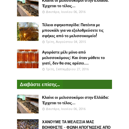
Κλαίνε οι μελισσοκόμοι στην Ελλάδα:
Έρχεται το τέλος...
Δευτέρα, Ιουνίου 06, 2016
Τέλεια σφηκοπαγίδα: Πατέντα με
μπουκάλι για να εξολοθρεύσετε τις
σφήκες από το μελισσοκομείο!
Τρίτη, Αυγούστου 04, 2015
Αγοράστε μέλι μόνο από
μελισσοκόμους: Και όταν μάθετε το
γιατί, δεν θα σας αρέσει....
Τρίτη, Σεπτεμβρίου 27, 2016
Διαβάστε επίσης...
Κλαίνε οι μελισσοκόμοι στην Ελλάδα:
Έρχεται το τέλος...
Δευτέρα, Ιουνίου 06, 2016
ΧΑΝΟΥΜΕ ΤΑ ΜΕΛΙΣΣΙΑ ΜΑΣ
ΒΟΗΘΗΣΤΕ - ΦΩΝΗ ΑΠΟΓΝΩΣΗΣ ΑΠΟ