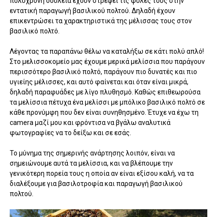
πολύχρονη δουλειά έχουν στρέψει τις φυλές τους στην
εντατική παραγωγή βασιλικού πολτού. Δηλαδή έχουν
επικεντρώσει τα χαρακτηριστικά της μέλισσας τους στον
βασιλικό πολτό.
Λέγοντας τα παραπάνω θέλω να καταλήξω σε κάτι πολύ απλό!
Στο μελισσοκομείο μας έχουμε μερικά μελίσσια που παράγουν
περισσότερο βασιλικό πολτό, παράγουν πιο δυνατές και πιο
υγιείης μέλισσες, και αυτό φαίνεται και όταν είναι μικρά,
δηλαδή παραφυάδες με λίγο πλυθησμό. Καθώς επιθεωρούσα
τα μελίσσια πέτυχα ένα μελίσσι με μπόλικο βασιλικό πολτό σε
κάθε προνύμφη που δεν είναι συνηθησμένο. Έτυχε να έχω τη
camera μαζί μου και φρόντισα να βγάλω αναλυτικά
φωτογραφίες να το δείξω και σε εσάς.
Το μύνημα της σημερινής ανάρτησης λοιπόν, είναι να
σημειώνουμε αυτά τα μελίσσια, και να βλέπουμε την
γενικότερη πορεία τους η οποία αν είναι εξίσου καλή, να τα
διαλέξουμε για βασιλοτροφία και παραγωγή βασιλικού
πολτού.