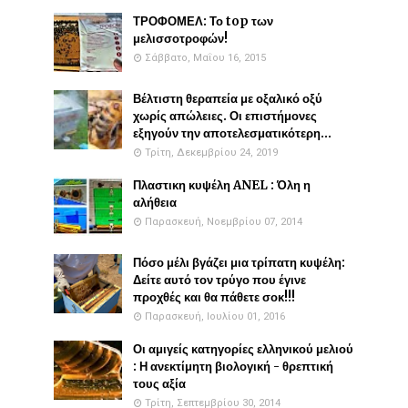
ΤΡΟΦΟΜΕΛ: Το top των
μελισσοτροφών!
Σάββατο, Μαΐου 16, 2015
Βέλτιστη θεραπεία με οξαλικό οξύ
χωρίς απώλειες. Οι επιστήμονες
εξηγούν την αποτελεσματικότερη...
Τρίτη, Δεκεμβρίου 24, 2019
Πλαστικη κυψέλη ANEL : Όλη η
αλήθεια
Παρασκευή, Νοεμβρίου 07, 2014
Πόσο μέλι βγάζει μια τρίπατη κυψέλη:
Δείτε αυτό τον τρύγο που έγινε
προχθές και θα πάθετε σοκ!!!
Παρασκευή, Ιουλίου 01, 2016
Οι αμιγείς κατηγορίες ελληνικού μελιού
: Η ανεκτίμητη βιολογική - θρεπτική
τους αξία
Τρίτη, Σεπτεμβρίου 30, 2014