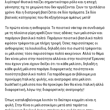
λιγότερο! Φυσικά παίζει σημαντικόταρο ρόλο και η εποχή
γέννησης πχ το χειμώνα που δεν εργάζονται ζουν το τριπλάσιο
χρόνο. Και η διατροφή βασίζεται σε δύο πράγματα. Σε δύο
βασικές κατηγορίες που θα εξηγήσουμε αμέσως μετά!
Το πρώτο είναι η ανθοφορία. Το ποιοτικό νέκταρ σε συνδιασμό
με τη πλούσια γύρη ερεθίζουν τους αδένες των μελισσών και
παράγουν βασιλικό πολτό. Παράγουν ποιοτικό βασιλικό πολτό
εφόσον τρέφονται με πλήρη τροφή. Όσες περισσότερες οι
ανθοφορίες τα λουλούδια, δηλαδή όσο πιο σωστά τρέφονται
οι μέλισσες τόσο περισσότερο πολτό εκκρίνουν. Αλλά το θέμα
δεν είναι μόνο στην ποσότητα αλλά και στην ποιότητα! Έρευνες
που έχουν γίνει έχουν δείξει ότι το κάθε μελίσσι, δηλαδή η
κάθε φυλή μέλισσα παράγει διαφορετικής ποιότητα και
ποσότητα βασιλικό πολτό. Για παράδειγμα αν βάλουμε μια
προνύμφη Ιταλικής φυλής, και ανατραφεί απο μελίσσι
buckfast η μέλισσα που θα προκύψει δεν θα είναι Ιταλική αλλά
διαφορετική, λόγω της διαφορετικής ανατροφής!
Όπως καταλαβαίνουμε λοιπόν το δεύτερο κομμάτι είναι η
φυλή. Στην Κίνα οι μελισσοκόμοι μετά από τεράστια