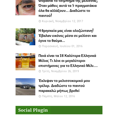
Φοβάσαι το τσίμπημα της μέλισσας;
Όταν μάθεις αυτά τα 5 πραγματάκια
όλα θα αλλάξουν... Διαδώστε το
παντού!
Κυριακή, Νοεμβρίου 12, 2017
Η θρησκεία μας είναι ολοζώντανη!
Έβαλαν εικόνες μέσα σε μελίσσι και
έγινε το θαύμα...
Παρασκευή, Ιουλίου 01, 2016
Ποιά είναι τα 18 Καλύτερα Ελληνικά
Μέλια; Τι λένε οι μεγαλύτεροι
επιστήμονες για το Ελληνικό Μέλι....
Τρίτη, Νοεμβρίου 26, 2019
Έκλεψαν το μελισσοκομικό μου
τρέλερ. Διαδώστε το παντού
παρακαλώ μήπως βρεθεί
Πέμπτη, Μαΐου 12, 2016
Social Plugin