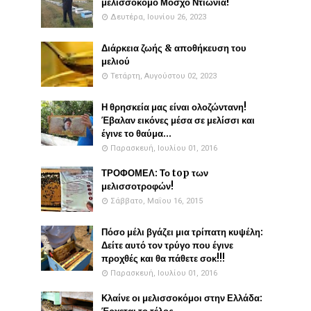
μελισσοκόμο Μόσχο Ντιώνια!
Δευτέρα, Ιουνίου 26, 2023
Διάρκεια ζωής & αποθήκευση του
μελιού
Τετάρτη, Αυγούστου 02, 2023
Η θρησκεία μας είναι ολοζώντανη!
Έβαλαν εικόνες μέσα σε μελίσσι και
έγινε το θαύμα...
Παρασκευή, Ιουλίου 01, 2016
ΤΡΟΦΟΜΕΛ: Το top των
μελισσοτροφών!
Σάββατο, Μαΐου 16, 2015
Πόσο μέλι βγάζει μια τρίπατη κυψέλη:
Δείτε αυτό τον τρύγο που έγινε
προχθές και θα πάθετε σοκ!!!
Παρασκευή, Ιουλίου 01, 2016
Κλαίνε οι μελισσοκόμοι στην Ελλάδα: