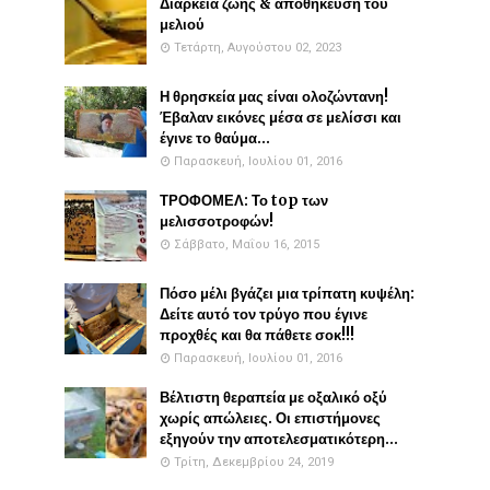
Διάρκεια ζωής & αποθήκευση του
μελιού
Τετάρτη, Αυγούστου 02, 2023
Η θρησκεία μας είναι ολοζώντανη!
Έβαλαν εικόνες μέσα σε μελίσσι και
έγινε το θαύμα...
Παρασκευή, Ιουλίου 01, 2016
ΤΡΟΦΟΜΕΛ: Το top των
μελισσοτροφών!
Σάββατο, Μαΐου 16, 2015
Πόσο μέλι βγάζει μια τρίπατη κυψέλη:
Δείτε αυτό τον τρύγο που έγινε
προχθές και θα πάθετε σοκ!!!
Παρασκευή, Ιουλίου 01, 2016
Βέλτιστη θεραπεία με οξαλικό οξύ
χωρίς απώλειες. Οι επιστήμονες
εξηγούν την αποτελεσματικότερη...
Τρίτη, Δεκεμβρίου 24, 2019