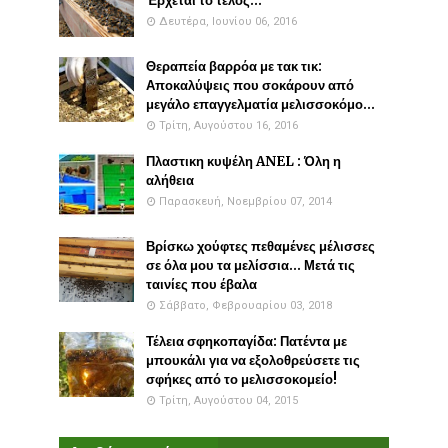
Έρχεται το τέλος...
Δευτέρα, Ιουνίου 06, 2016
Θεραπεία βαρρόα με τακ τικ:
Αποκαλύψεις που σοκάρουν από
μεγάλο επαγγελματία μελισσοκόμο...
Τρίτη, Αυγούστου 16, 2016
Πλαστικη κυψέλη ANEL : Όλη η
αλήθεια
Παρασκευή, Νοεμβρίου 07, 2014
Βρίσκω χούφτες πεθαμένες μέλισσες
σε όλα μου τα μελίσσια... Μετά τις
ταινίες που έβαλα
Σάββατο, Φεβρουαρίου 03, 2018
Τέλεια σφηκοπαγίδα: Πατέντα με
μπουκάλι για να εξολοθρεύσετε τις
σφήκες από το μελισσοκομείο!
Τρίτη, Αυγούστου 04, 2015