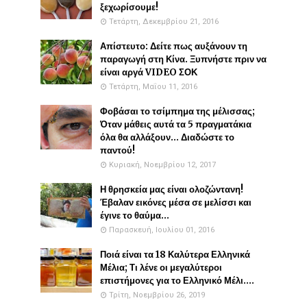
ξεχωρίσουμε!
Τετάρτη, Δεκεμβρίου 21, 2016
Απίστευτο: Δείτε πως αυξάνουν τη
παραγωγή στη Κίνα. Ξυπνήστε πριν να
είναι αργά VIDEO ΣΟΚ
Τετάρτη, Μαΐου 11, 2016
Φοβάσαι το τσίμπημα της μέλισσας;
Όταν μάθεις αυτά τα 5 πραγματάκια
όλα θα αλλάξουν... Διαδώστε το
παντού!
Κυριακή, Νοεμβρίου 12, 2017
Η θρησκεία μας είναι ολοζώντανη!
Έβαλαν εικόνες μέσα σε μελίσσι και
έγινε το θαύμα...
Παρασκευή, Ιουλίου 01, 2016
Ποιά είναι τα 18 Καλύτερα Ελληνικά
Μέλια; Τι λένε οι μεγαλύτεροι
επιστήμονες για το Ελληνικό Μέλι....
Τρίτη, Νοεμβρίου 26, 2019