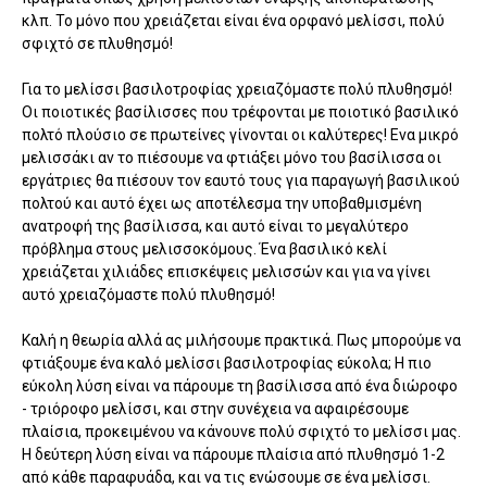
κλπ. Το μόνο που χρειάζεται είναι ένα ορφανό μελίσσι, πολύ
σφιχτό σε πλυθησμό!
Για το μελίσσι βασιλοτροφίας χρειαζόμαστε πολύ πλυθησμό!
Οι ποιοτικές βασίλισσες που τρέφονται με ποιοτικό βασιλικό
πολτό πλούσιο σε πρωτείνες γίνονται οι καλύτερες! Ενα μικρό
μελισσάκι αν το πιέσουμε να φτιάξει μόνο του βασίλισσα οι
εργάτριες θα πιέσουν τον εαυτό τους για παραγωγή βασιλικού
πολτού και αυτό έχει ως αποτέλεσμα την υποβαθμισμένη
ανατροφή της βασίλισσα, και αυτό είναι το μεγαλύτερο
πρόβλημα στους μελισσοκόμους. Ένα βασιλικό κελί
χρειάζεται χιλιάδες επισκέψεις μελισσών και για να γίνει
αυτό χρειαζόμαστε πολύ πλυθησμό!
Καλή η θεωρία αλλά ας μιλήσουμε πρακτικά. Πως μπορούμε να
φτιάξουμε ένα καλό μελίσσι βασιλοτροφίας εύκολα; Η πιο
εύκολη λύση είναι να πάρουμε τη βασίλισσα από ένα διώροφο
- τριόροφο μελίσσι, και στην συνέχεια να αφαιρέσουμε
πλαίσια, προκειμένου να κάνουνε πολύ σφιχτό το μελίσσι μας.
Η δεύτερη λύση είναι να πάρουμε πλαίσια από πλυθησμό 1-2
από κάθε παραφυάδα, και να τις ενώσουμε σε ένα μελίσσι.