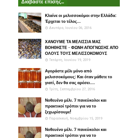
Διαβάστε επίσης...
Κλαίνε οι μελισσοκόμοι στην Ελλάδα:
Έρχεται το τέλος...
Δευτέρα, Ιουνίου 06, 2016
ΧΑΝΟΥΜΕ ΤΑ ΜΕΛΙΣΣΙΑ ΜΑΣ
ΒΟΗΘΗΣΤΕ - ΦΩΝΗ ΑΠΟΓΝΩΣΗΣ ΑΠΟ
ΟΛΟΥΣ ΤΟΥΣ ΜΕΛΙΣΣΟΚΟΜΟΥΣ
Τετάρτη, Ιουνίου 19, 2019
Αγοράστε μέλι μόνο από
μελισσοκόμους: Και όταν μάθετε το
γιατί, δεν θα σας αρέσει....
Τρίτη, Σεπτεμβρίου 27, 2016
Νοθευένο μέλι. 7 πανεύκολοι και
πρακτικοί τρόποι για να το
ξεχωρίσουμε!
Παρασκευή, Νοεμβρίου 15, 2019
Νοθευένο μέλι. 7 πανεύκολοι και
πρακτικοί τρόποι για να το