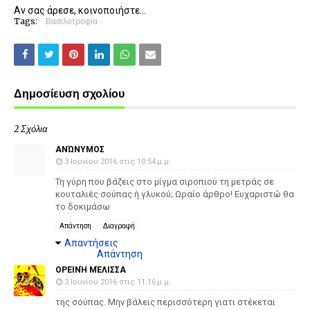
Αν σας άρεσε, κοινοποιήστε...
Tags:
Βασιλοτροφία
Δημοσίευση σχολίου
2 Σχόλια
ΑΝΏΝΥΜΟΣ
3 Ιουνίου 2016 στις 10:54 μ.μ.
Τη γύρη που βάζεις στο μίγμα σιροπιού τη μετράς σε
κουταλιές σούπας ή γλυκού; Ωραίο άρθρο! Ευχαριστώ θα
το δοκιμάσω
Απάντηση
Διαγραφή
Απαντήσεις
Απάντηση
ΟΡΕΙΝΉ ΜΈΛΙΣΣΑ
3 Ιουνίου 2016 στις 11:16 μ.μ.
της σούπας. Μην βάλεις περισσότερη γιατι στέκεται