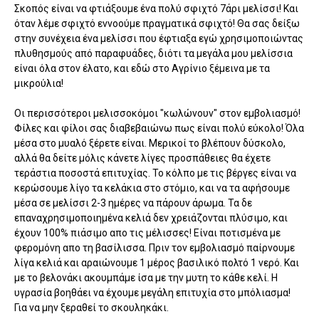
Σκοπός είναι να φτιάξουμε ένα πολύ σφιχτό 7άρι μελίσσι! Και
όταν λέμε σφιχτό εννοούμε πραγματικά σφιχτό! Θα σας δείξω
στην συνέχεια ένα μελίσσι που έφτιαξα εγώ χρησιμοποιώντας
πλυθησμούς από παραφυάδες, διότι τα μεγάλα μου μελίσσια
είναι όλα στον έλατο, και εδώ στο Αγρίνιο ξέμεινα με τα
μικρούλια!
Οι περισσότεροι μελισσοκόμοι "κωλώνουν" στον εμβολιασμό!
Φίλες και φίλοι σας διαβεβαιώνω πως είναι πολύ εύκολο! Όλα
μέσα στο μυαλό ξέρετε είναι. Μερικοί το βλέπουν δύσκολο,
αλλά θα δείτε μόλις κάνετε λίγες προσπάθειες θα έχετε
τεράστια ποσοστά επιτυχίας. Το κόλπο με τις βέργες είναι να
κερώσουμε λίγο τα κελάκια στο στόμιο, και να τα αφήσουμε
μέσα σε μελίσσι 2-3 ημέρες να πάρουν άρωμα. Τα δε
επαναχρησιμοποιημένα κελιά δεν χρειάζονται πλύσιμο, και
έχουν 100% πιάσιμο απο τις μέλισσες! Είναι ποτισμένα με
φερομόνη απο τη βασίλισσα. Πριν τον εμβολιασμό παίρνουμε
λίγα κελιά και αραιώνουμε 1 μέρος βασιλικό πολτό 1 νερό. Και
με το βελονάκι ακουμπάμε ίσα με την μυτη το κάθε κελί. Η
υγρασία βοηθάει να έχουμε μεγάλη επιτυχία στο μπόλιασμα!
Για να μην ξεραθεί το σκουληκάκι.