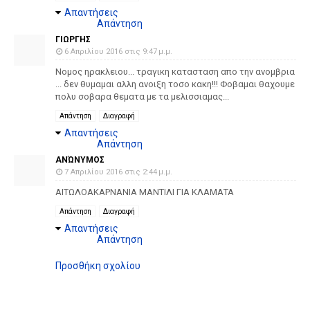
Απαντήσεις
Απάντηση
ΓΙΩΡΓΗΣ
6 Απριλίου 2016 στις 9:47 μ.μ.
Νομος ηρακλειου... τραγικη κατασταση απο την ανομβρια
... δεν θυμαμαι αλλη ανοιξη τοσο κακη!!! Φοβαμαι θαχουμε
πολυ σοβαρα θεματα με τα μελισσιαμας...
Απάντηση
Διαγραφή
Απαντήσεις
Απάντηση
ΑΝΏΝΥΜΟΣ
7 Απριλίου 2016 στις 2:44 μ.μ.
AITΩΛΟΑΚΑΡΝΑΝΙΑ ΜΑΝΤΙΛΙ ΓΙΑ ΚΛΑΜΑΤΑ
Απάντηση
Διαγραφή
Απαντήσεις
Απάντηση
Προσθήκη σχολίου