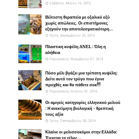
Σάββατο, Μαΐου 16, 2015
Βέλτιστη θεραπεία με οξαλικό οξύ
χωρίς απώλειες. Οι επιστήμονες
εξηγούν την αποτελεσματικότερη...
Τρίτη, Δεκεμβρίου 24, 2019
Πλαστικη κυψέλη ANEL : Όλη η
αλήθεια
Παρασκευή, Νοεμβρίου 07, 2014
Πόσο μέλι βγάζει μια τρίπατη κυψέλη:
Δείτε αυτό τον τρύγο που έγινε
προχθές και θα πάθετε σοκ!!!
Παρασκευή, Ιουλίου 01, 2016
Οι αμιγείς κατηγορίες ελληνικού μελιού
: Η ανεκτίμητη βιολογική - θρεπτική
τους αξία
Τρίτη, Σεπτεμβρίου 30, 2014
Κλαίνε οι μελισσοκόμοι στην Ελλάδα:
Έρχεται το τέλος...