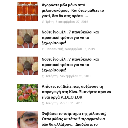
Αγοράστε μέλι μόνο από
μελισσοκόμους: Και όταν μάθετε το
γιατί, δεν θα σας αρέσει....
Τρίτη, Σεπτεμβρίου 27, 2016
Νοθευένο μέλι. 7 πανεύκολοι και
πρακτικοί τρόποι για να το
ξεχωρίσουμε!
Παρασκευή, Νοεμβρίου 15, 2019
Νοθευένο μέλι. 7 πανεύκολοι και
πρακτικοί τρόποι για να το
ξεχωρίσουμε!
Τετάρτη, Δεκεμβρίου 21, 2016
Απίστευτο: Δείτε πως αυξάνουν τη
παραγωγή στη Κίνα. Ξυπνήστε πριν να
είναι αργά VIDEO ΣΟΚ
Τετάρτη, Μαΐου 11, 2016
Φοβάσαι το τσίμπημα της μέλισσας;
Όταν μάθεις αυτά τα 5 πραγματάκια
όλα θα αλλάξουν... Διαδώστε το