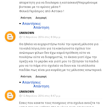
απαρετητη για να δουλεψει η κατασκευή!!περιμένουμε
βιντεακι με το εμύνος μέσα !!
Φιλικά Γεράσιμος από Αστακο !
Απάντηση
Διαγραφή
Απαντήσεις
Απάντηση
UNKNOWN
12 Απριλίου 2016 στις 8:34 μ.μ.
Θα ήθελα να ευχαριστήσω πολύ την ορεινή μέλισσα για
τα καλά λόγια,όσο για τα κακόγουστα σχόλια τον
ανώνυμων φίλων δεν έχω καμιά πρόθεση ούτε να
πουλήσω ούτε να διαφημιστώ, το έκανα γιατί έχω την
όρεξη και το μεράκι και γιατί μου το ζήτησαν τα παιδιά
μου να το πάμε στο σχολείο να δουν και τα υπόλοιπα
παιδάκι πως είναι μια κυψέλη με τις μέλισσες εσωτερικά.
Απάντηση
Διαγραφή
Απαντήσεις
Απάντηση
UNKNOWN
12 Απριλίου 2016 στις 8:47 μ.μ.
Εσεις που κανετε τους πονηρους στα σχολια ανοιξτε τα