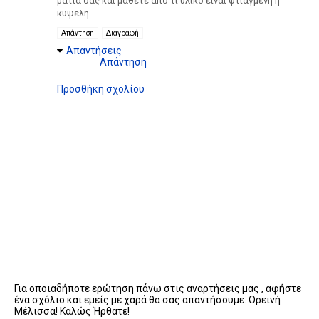
ματια σας και μαθετε απο τι υλικο ειναι φτιαγμενη η
κυψελη
Απάντηση
Διαγραφή
Απαντήσεις
Απάντηση
Προσθήκη σχολίου
Για οποιαδήποτε ερώτηση πάνω στις αναρτήσεις μας , αφήστε
ένα σχόλιο και εμείς με χαρά θα σας απαντήσουμε. Ορεινή
Μέλισσα! Καλώς Ήρθατε!