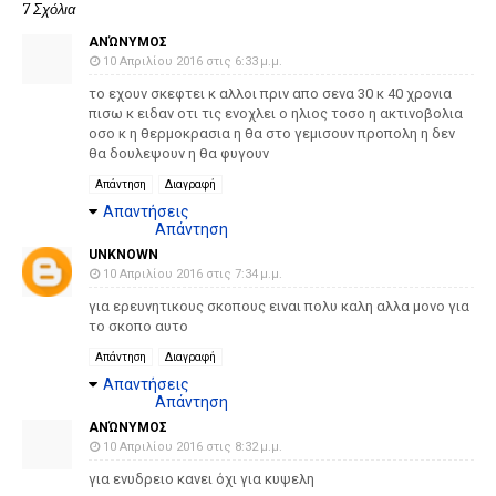
7 Σχόλια
ΑΝΏΝΥΜΟΣ
10 Απριλίου 2016 στις 6:33 μ.μ.
το εχουν σκεφτει κ αλλοι πριν απο σενα 30 κ 40 χρονια
πισω κ ειδαν οτι τις ενοχλει ο ηλιος τοσο η ακτινοβολια
οσο κ η θερμοκρασια η θα στο γεμισουν προπολη η δεν
θα δουλεψουν η θα φυγουν
Απάντηση
Διαγραφή
Απαντήσεις
Απάντηση
UNKNOWN
10 Απριλίου 2016 στις 7:34 μ.μ.
για ερευνητικους σκοπους ειναι πολυ καλη αλλα μονο για
το σκοπο αυτο
Απάντηση
Διαγραφή
Απαντήσεις
Απάντηση
ΑΝΏΝΥΜΟΣ
10 Απριλίου 2016 στις 8:32 μ.μ.
για ενυδρειο κανει όχι για κυψελη