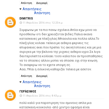
Απάντηση
Διαγραφή
Απαντήσεις
Απάντηση
DIMITRIS
11 Απριλίου 2016 στις 12:25 π.μ.
Συμφωνω με τα πιο πανω σχολεια.Απλα εχω μονο να
προσθεσω οτι δεν χρειαζοταν βιδες.Παλια εκανα
κατασκευες με πλεξιγλας.Μπαουλα και πολλα αλλα.Το
πλεξιγλας κολαει τελεια με αιθερα.φερνεις τις
επιφανειες εκει που πρεπει τις ακινητοποιεις και με μια
συριγκα με την βελονα της ριχνεις αιθερα υγρο.Σε λιγα
δευτερολεπτα κολλαει τοσο καλα που αν προσπαθησεις
να το σπασεις αλλου μοπει να σπασει οχι στην ενωση.
Το αναφερω να το εχετε υποψη σς.
Ααα..!!!Και η σιλικονη καθαριζει τελεια με ασετον.
Απάντηση
Διαγραφή
Απαντήσεις
Απάντηση
ΓΕΡΆΣΙΜΟΣ
11 Απριλίου 2016 στις 8:43 μ.μ.
πολύ καλό για παρατιρηση του σμυνους-απλα μια
κατασκευη-κουκουλα -από χοντρο ηφασμα είναι