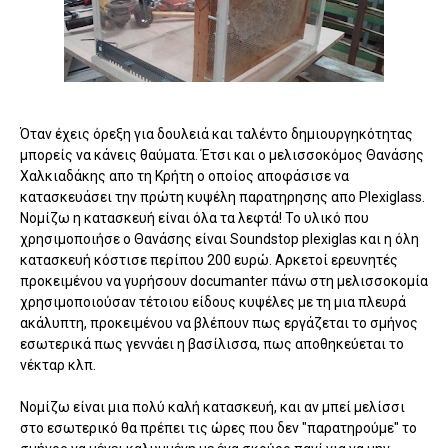
Όταν έχεις όρεξη για δουλειά και ταλέντο δημιουργηκότητας
μπορείς να κάνεις θαύματα. Έτσι και ο μελισσοκόμος Θανάσης
Χαλκιαδάκης απο τη Κρήτη ο οποίος αποφάσισε να
κατασκευάσει την πρώτη κυψέλη παρατηρησης απο Plexiglass.
Νομίζω η κατασκευή είναι όλα τα λεφτά! Το υλικό που
χρησιμοποιήσε ο Θανάσης είναι Soundstop plexiglas και η όλη
κατασκευή κόστισε περίπου 200 ευρώ. Αρκετοί ερευνητές
προκειμένου να γυρήσουν documanter πάνω στη μελισσοκομία
χρησιμοποιούσαν τέτοιου είδους κυψέλες με τη μια πλευρά
ακάλυπτη, προκειμένου να βλέπουν πως εργάζεται το σμήνος
εσωτερικά πως γεννάει η βασίλισσα, πως αποθηκεύεται το
νέκταρ κλπ.
Νομίζω είναι μια πολύ καλή κατασκευή, και αν μπεί μελίσσι
στο εσωτερικό θα πρέπει τις ώρες που δεν "παρατηρούμε" το