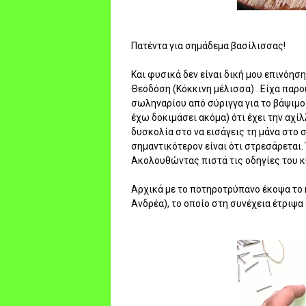
Πατέντα για σημάδεμα βασίλισσας!
Και φυσικά δεν είναι δική μου επινόηση
Θεοδόση (Κόκκινη μέλισσα) . Είχα παρ
σωληναρίου από σύριγγα για το βάψιμο
έχω δοκιμάσει ακόμα) ότι έχει την αχί
δυσκολία στο να εισάγεις τη μάνα στο σ
σημαντικότερον είναι ότι στρεσάρεται.
Ακολουθώντας πιστά τις οδηγίες του 
Αρχικά με το ποτηροτρύπανο έκοψα το κ
Ανδρέα), το οποίο στη συνέχεια έτριψα