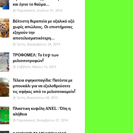
και έγινε το θαύμα...
Παρασκευή, Ιουλίου 01, 2016
Βέλτιστη θεραπεία με οξαλικό οξύ
χωρίς απώλειες. Οι επιστήμονες
εξηγούν την
αποτελεσματικότερη...
Τρίτη, Δεκεμβρίου 24, 2019
ΤΡΟΦΟΜΕΛ: Το top των
μελισσοτροφών!
Σάββατο, Μαΐου 16, 2015
Τέλεια σφηκοπαγίδα: Πατέντα με
μπουκάλι για να εξολοθρεύσετε
τις σφήκες από το μελισσοκομείο!
Τρίτη, Αυγούστου 04, 2015
Πλαστικη κυψέλη ANEL : Όλη η
αλήθεια
Παρασκευή, Νοεμβρίου 07, 2014