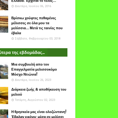
Ελλάδα: Έρχεται το τέλος...
Δευτέρα, Ιουνίου 06, 2016
Βρίσκω χούφτες πεθαμένες
μέλισσες σε όλα μου τα
μελίσσια... Μετά τις ταινίες που
έβαλα
Σάββατο, Φεβρουαρίου 03, 2018
τερα της εβδομάδας...
Μια συμβουλή απο τον
Επαγγελματία μελισσοκόμο
Μόσχο Ντιώνια!
Δευτέρα, Ιουνίου 26, 2023
Διάρκεια ζωής & αποθήκευση του
μελιού
Τετάρτη, Αυγούστου 02, 2023
Η θρησκεία μας είναι ολοζώντανη!
Έβαλαν εικόνες μέσα σε μελίσσι