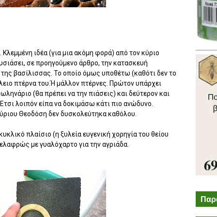
. Κλεμμένη ιδέα (για μια ακόμη φορά) από τον κύριο
ουσιάσει, σε προηγούμενο άρθρο, την κατασκευή
 της βασίλισσας. Το οποίο όμως υποθέτω (καθότι δεν το
λλειο πτέρνα του.Ή μάλλον πτέρνες. Πρώτον υπάρχει
ωληνάριο (θα πρέπει να την πιάσεις) και δεύτερον και
 Έτσι λοιπόν είπα να δοκιμάσω κάτι πιο ανώδυνο.
κύριου Θεοδόση δεν δυσκολεύτηκα καθόλου.
υκλικό πλαίσιο (η ξυλεία ευγενική χορηγία του θείου
 ελαφρώς με γυαλόχαρτο για την αγριάδα.
Παρ