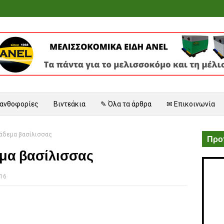
 ανθοφορίες
Βιντεάκια
✎ Όλα τα άρθρα
✉ Επικοινωνία
μάδεμα βασίλισσας
Προτ
εμα βασίλισσας
016