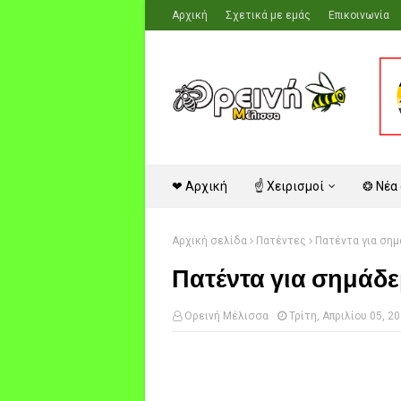
Αρχική
Σχετικά με εμάς
Επικοινωνία
❤ Αρχική
☝ Χειρισμοί
❂ Νέα
Αρχική σελίδα
Πατέντες
Πατέντα για ση
Πατέντα για σημάδ
Ορεινή Μέλισσα
Τρίτη, Απριλίου 05, 2