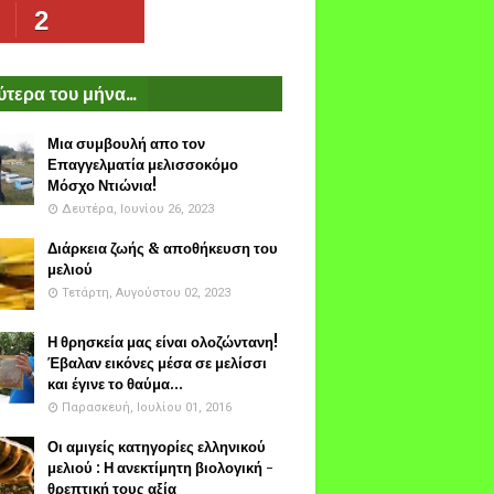
2
τερα του μήνα...
Μια συμβουλή απο τον
Επαγγελματία μελισσοκόμο
Μόσχο Ντιώνια!
Δευτέρα, Ιουνίου 26, 2023
Διάρκεια ζωής & αποθήκευση του
μελιού
Τετάρτη, Αυγούστου 02, 2023
Η θρησκεία μας είναι ολοζώντανη!
Έβαλαν εικόνες μέσα σε μελίσσι
και έγινε το θαύμα...
Παρασκευή, Ιουλίου 01, 2016
Οι αμιγείς κατηγορίες ελληνικού
μελιού : Η ανεκτίμητη βιολογική -
θρεπτική τους αξία