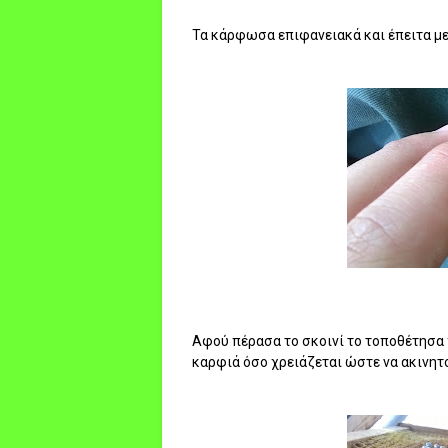
Τα κάρφωσα επιφανειακά και έπειτα με
Αφού πέρασα το σκοινί το τοποθέτησα 
καρφιά όσο χρειάζεται ώστε να ακινητ