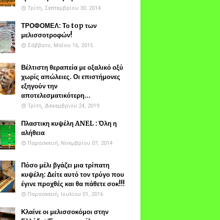
Τρίτη, Σεπτεμβρίου 30, 2014
ΤΡΟΦΟΜΕΛ: Το top των
μελισσοτροφών!
Σάββατο, Μαΐου 16, 2015
Βέλτιστη θεραπεία με οξαλικό οξύ
χωρίς απώλειες. Οι επιστήμονες
εξηγούν την
αποτελεσματικότερη...
Τρίτη, Δεκεμβρίου 24, 2019
Πλαστικη κυψέλη ANEL : Όλη η
αλήθεια
Παρασκευή, Νοεμβρίου 07, 2014
Πόσο μέλι βγάζει μια τρίπατη
κυψέλη: Δείτε αυτό τον τρύγο που
έγινε προχθές και θα πάθετε σοκ!!!
Παρασκευή, Ιουλίου 01, 2016
Κλαίνε οι μελισσοκόμοι στην