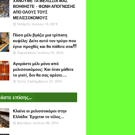
ΧΑΝΟΥΜΕ ΤΑ ΜΕΛΙΣΣΙΑ ΜΑΣ
ΒΟΗΘΗΣΤΕ - ΦΩΝΗ ΑΠΟΓΝΩΣΗΣ
ΑΠΟ ΟΛΟΥΣ ΤΟΥΣ
ΜΕΛΙΣΣΟΚΟΜΟΥΣ
Τετάρτη, Ιουνίου 19, 2019
Πόσο μέλι βγάζει μια τρίπατη
κυψέλη: Δείτε αυτό τον τρύγο που
έγινε προχθές και θα πάθετε σοκ!!!
Παρασκευή, Ιουλίου 01, 2016
Αγοράστε μέλι μόνο από
μελισσοκόμους: Και όταν μάθετε
το γιατί, δεν θα σας αρέσει....
Τρίτη, Σεπτεμβρίου 27, 2016
άστε επίσης...
Κλαίνε οι μελισσοκόμοι στην
Ελλάδα: Έρχεται το τέλος...
Δευτέρα, Ιουνίου 06, 2016