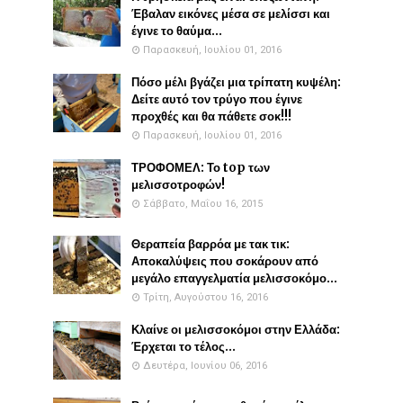
Έβαλαν εικόνες μέσα σε μελίσσι και
έγινε το θαύμα...
Παρασκευή, Ιουλίου 01, 2016
Πόσο μέλι βγάζει μια τρίπατη κυψέλη:
Δείτε αυτό τον τρύγο που έγινε
προχθές και θα πάθετε σοκ!!!
Παρασκευή, Ιουλίου 01, 2016
ΤΡΟΦΟΜΕΛ: Το top των
μελισσοτροφών!
Σάββατο, Μαΐου 16, 2015
Θεραπεία βαρρόα με τακ τικ:
Αποκαλύψεις που σοκάρουν από
μεγάλο επαγγελματία μελισσοκόμο...
Τρίτη, Αυγούστου 16, 2016
Κλαίνε οι μελισσοκόμοι στην Ελλάδα:
Έρχεται το τέλος...
Δευτέρα, Ιουνίου 06, 2016