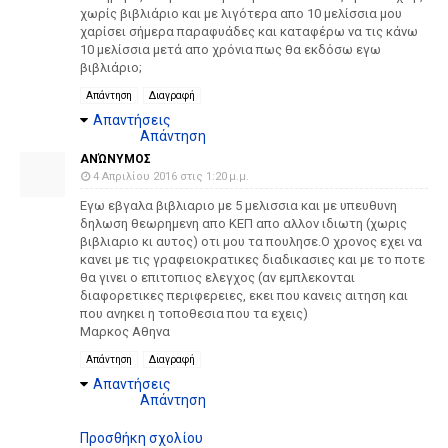
χωρίς βιβλιάριο και με λιγότερα απο 10 μελίσσια μου
χαρίσει σήμερα παραφυάδες και καταφέρω να τις κάνω
10 μελίσσια μετά απο χρόνια πως θα εκδόσω εγω
βιβλιάριο;
Απάντηση
Διαγραφή
Απαντήσεις
Απάντηση
ΑΝΏΝΥΜΟΣ
4 Απριλίου 2016 στις 1:20 μ.μ.
Εγω εβγαλα βιβλιαριο με 5 μελισσια και με υπευθυνη
δηλωση θεωρημενη απο ΚΕΠ απο αλλον ιδιωτη (χωρις
βιβλιαριο κι αυτος) οτι μου τα πουλησε.Ο χρονος εχει να
κανει με τις γραφειοκρατικες διαδικασιες και με το ποτε
θα γινει ο επιτοπιος ελεγχος (αν εμπλεκονται
διαφορετικες περιφερειες, εκει που κανεις αιτηση και
που ανηκει η τοποθεσια που τα εχεις)
Μαρκος Αθηνα
Απάντηση
Διαγραφή
Απαντήσεις
Απάντηση
Προσθήκη σχολίου