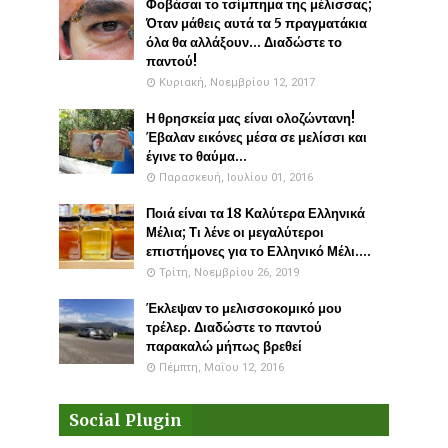
Φοβάσαι το τσίμπημα της μέλισσας;
Όταν μάθεις αυτά τα 5 πραγματάκια
όλα θα αλλάξουν... Διαδώστε το
παντού!
Κυριακή, Νοεμβρίου 12, 2017
Η θρησκεία μας είναι ολοζώντανη!
Έβαλαν εικόνες μέσα σε μελίσσι και
έγινε το θαύμα...
Παρασκευή, Ιουλίου 01, 2016
Ποιά είναι τα 18 Καλύτερα Ελληνικά
Μέλια; Τι λένε οι μεγαλύτεροι
επιστήμονες για το Ελληνικό Μέλι....
Τρίτη, Νοεμβρίου 26, 2019
Έκλεψαν το μελισσοκομικό μου
τρέλερ. Διαδώστε το παντού
παρακαλώ μήπως βρεθεί
Πέμπτη, Μαΐου 12, 2016
Social Plugin