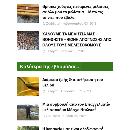
Βρίσκω χούφτες πεθαμένες μέλισσες
σε όλα μου τα μελίσσια... Μετά τις
ταινίες που έβαλα
Σάββατο, Φεβρουαρίου 03, 2018
ΧΑΝΟΥΜΕ ΤΑ ΜΕΛΙΣΣΙΑ ΜΑΣ
ΒΟΗΘΗΣΤΕ - ΦΩΝΗ ΑΠΟΓΝΩΣΗΣ ΑΠΟ
ΟΛΟΥΣ ΤΟΥΣ ΜΕΛΙΣΣΟΚΟΜΟΥΣ
Τετάρτη, Ιουνίου 19, 2019
Καλύτερα της εβδομάδας...
Διάρκεια ζωής & αποθήκευση του
μελιού
Τετάρτη, Αυγούστου 02, 2023
Μια συμβουλή απο τον Επαγγελματία
μελισσοκόμο Μόσχο Ντιώνια!
Δευτέρα, Ιουνίου 26, 2023
Η θρησκεία μας είναι ολοζώντανη!