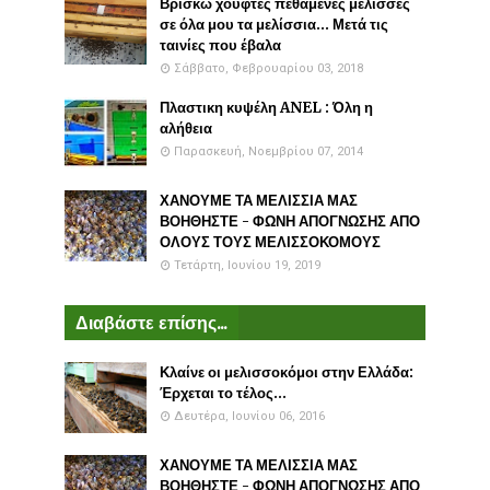
Βρίσκω χούφτες πεθαμένες μέλισσες
σε όλα μου τα μελίσσια... Μετά τις
ταινίες που έβαλα
Σάββατο, Φεβρουαρίου 03, 2018
Πλαστικη κυψέλη ANEL : Όλη η
αλήθεια
Παρασκευή, Νοεμβρίου 07, 2014
ΧΑΝΟΥΜΕ ΤΑ ΜΕΛΙΣΣΙΑ ΜΑΣ
ΒΟΗΘΗΣΤΕ - ΦΩΝΗ ΑΠΟΓΝΩΣΗΣ ΑΠΟ
ΟΛΟΥΣ ΤΟΥΣ ΜΕΛΙΣΣΟΚΟΜΟΥΣ
Τετάρτη, Ιουνίου 19, 2019
Διαβάστε επίσης...
Κλαίνε οι μελισσοκόμοι στην Ελλάδα:
Έρχεται το τέλος...
Δευτέρα, Ιουνίου 06, 2016
ΧΑΝΟΥΜΕ ΤΑ ΜΕΛΙΣΣΙΑ ΜΑΣ
ΒΟΗΘΗΣΤΕ - ΦΩΝΗ ΑΠΟΓΝΩΣΗΣ ΑΠΟ