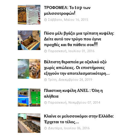
ΤΡΟΦΟΜΕΛ: Το top των
μελισσοτροφών!
Σάββατο, Μαΐου 16, 2015
Πόσο μέλι βγάζει μια τρίπατη κυψέλη:
Δείτε αυτό τον τρύγο που έγινε
προχθές και θα πάθετε σοκ!!!
Παρασκευή, Ιουλίου 01, 2016
Βέλτιστη θεραπεία με οξαλικό οξύ
χωρίς απώλειες. Οι επιστήμονες
εξηγούν την αποτελεσματικότερη...
Τρίτη, Δεκεμβρίου 24, 2019
Πλαστικη κυψέλη ANEL : Όλη η
αλήθεια
Παρασκευή, Νοεμβρίου 07, 2014
Κλαίνε οι μελισσοκόμοι στην Ελλάδα:
Έρχεται το τέλος...
Δευτέρα, Ιουνίου 06, 2016