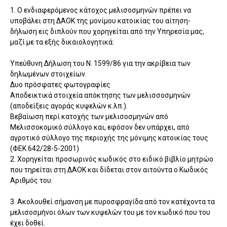
1. Ο ενδιαφερόμενος κάτοχος μελισοσμηνών πρέπει να
υποβάλει στη ΔΑΟΚ της μονίμου κατοικίας του αίτηση-
δήλωση εις διπλούν που χορηγείται από την Υπηρεσία μας,
μαζί με τα εξής δικαιολογητικά:
Υπεύθυνη Δήλωση του Ν. 1599/86 για την ακρίβεια των
δηλωμένων στοιχείων.
Δυο πρόσφατες φωτογραφίες
Αποδεικτικά στοιχεία απόκτησης των μελισσοσμηνών
(αποδείξεις αγοράς κυψελών κ.λπ.).
Βεβαίωση περί κατοχής των μελισοσμηνών από
Μελισσοκομικό σύλλογο και, εφόσον δεν υπάρχει, από
αγροτικό σύλλογο της περιοχής της μόνιμης κατοικίας τους
(ΦΕΚ 642/28-5-2001)
2. Χορηγείται προσωρινός κωδικός στο ειδικό βιβλίο μητρώο
που τηρείται στη ΔΑΟΚ και δίδεται στον αιτούντα ο Κωδικός
Αριθμός του.
3. Ακολουθεί σήμανση με πυροσφραγίδα από τον κατέχοντα τα
μελισοσμήνοι όλων των κυψελών του με τον κωδικό που του
έχει δοθεί.