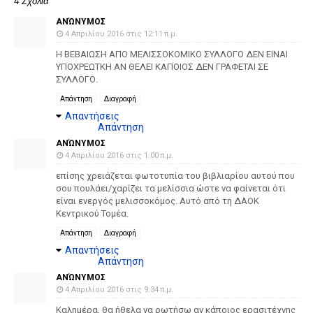
4 Σχόλια
ΑΝΏΝΥΜΟΣ
4 Απριλίου 2016 στις 12:11 π.μ.
Η ΒΕΒΑΙΩΣΗ ΑΠΟ ΜΕΛΙΣΣΟΚΟΜΙΚΟ ΣΥΛΛΟΓΟ ΔΕΝ ΕΙΝΑΙ
ΥΠΟΧΡΕΩΤΚΗ ΑΝ ΘΕΛΕΙ ΚΑΠΟΙΟΣ ΔΕΝ ΓΡΑΦΕΤΑΙ ΣΕ
ΣΥΛΛΟΓΟ.
Απάντηση
Διαγραφή
Απαντήσεις
Απάντηση
ΑΝΏΝΥΜΟΣ
4 Απριλίου 2016 στις 1:00 π.μ.
επίσης χρειάζεται φωτοτυπία του βιβλιαρίου αυτού που
σου πουλάει/χαρίζει τα μελίσσια ώστε να φαίνεται ότι
είναι ενεργός μελισσοκόμος. Αυτό από τη ΔΑΟΚ
Κεντρικού Τομέα.
Απάντηση
Διαγραφή
Απαντήσεις
Απάντηση
ΑΝΏΝΥΜΟΣ
4 Απριλίου 2016 στις 9:34 π.μ.
Καλημέρα, θα ήθελα να ρωτήσω αν κάποιος ερασιτέχνης