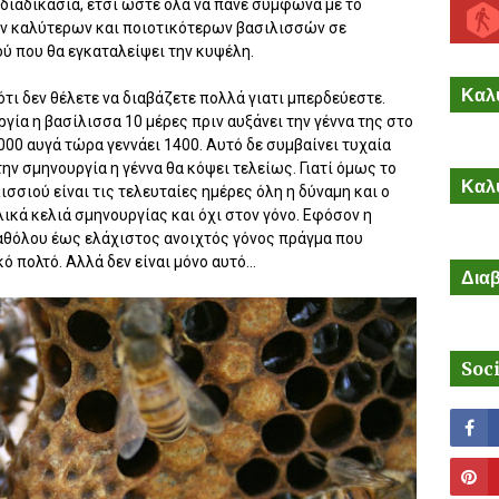
διαδικασία, έτσι ώστε όλα να πάνε σύμφωνα με το
ων καλύτερων και ποιοτικότερων βασιλισσών σε
ύ που θα εγκαταλείψει την κυψέλη.
Καλύ
ότι δεν θέλετε να διαβάζετε πολλά γιατι μπερδεύεστε.
γία η βασίλισσα 10 μέρες πριν αυξάνει την γέννα της στο
00 αυγά τώρα γεννάει 1400. Αυτό δε συμβαίνει τυχαία
την σμηνουργία η γέννα θα κόψει τελείως. Γιατί όμως το
Καλύ
ισσιού είναι τις τελευταίες ημέρες όλη η δύναμη και ο
λικά κελιά σμηνουργίας και όχι στον γόνο. Εφόσον η
αθόλου έως ελάχιστος ανοιχτός γόνος πράγμα που
 πολτό. Αλλά δεν είναι μόνο αυτό...
Διαβ
Soc