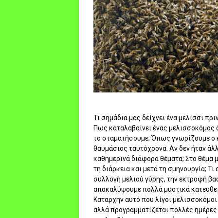
Τι σημάδια μας δείχνει ένα μελίσσι πρ
Πως καταλαβαίνει ένας μελισσοκόμος ότ
το σταματήσουμε; Όπως γνωρίζουμε ο 
θαυμάσιος ταυτόχρονα. Αν δεν ήταν ά
καθημερινά διάφορα θέματα; Στο θέμα μα
τη διάρκεια και μετά τη σμηνουργία; Τι
συλλογή μελιού γύρης, την εκτροφή βα
αποκαλύψουμε πολλά μυστικά κατευθεί
Καταρχην αυτό που λίγοι μελισσοκόμοι 
αλλά προγραμματίζεται πολλές ημέρες π