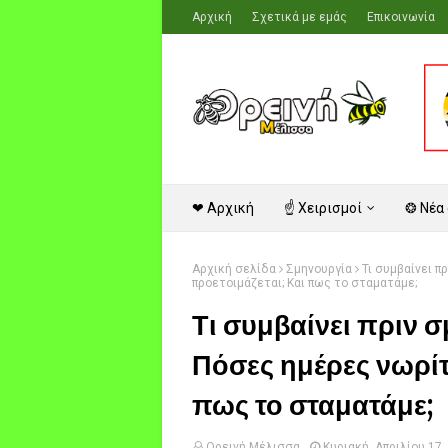
Αρχική
Σχετικά με εμάς
Επικοινωνία
❤ Αρχική
☝ Χειρισμοί
❂ Νέα
Αρχική σελίδα
Σμηνουργία
Τι συμβαίνει π
προετοιμάζεται; Και πως το σταματάμε;
Τι συμβαίνει πριν σ
Πόσες ημέρες νωρίτ
πως το σταματάμε;
Ορεινή Μέλισσα
Κυριακή, Απριλίου 17,