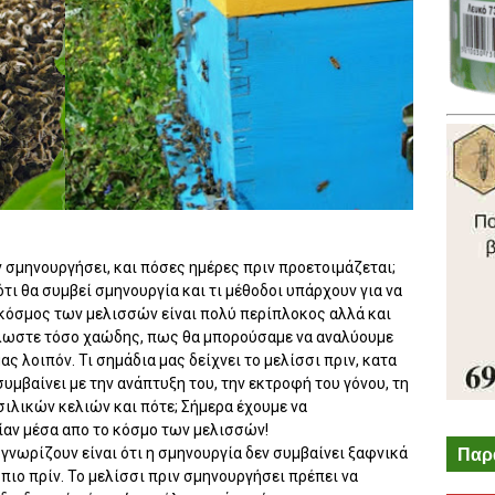
ιν σμηνουργήσει, και πόσες ημέρες πριν προετοιμάζεται;
ι θα συμβεί σμηνουργία και τι μέθοδοι υπάρχουν για να
κόσμος των μελισσών είναι πολύ περίπλοκος αλλά και
λλωστε τόσο χαώδης, πως θα μπορούσαμε να αναλύουμε
ς λοιπόν. Τι σημάδια μας δείχνει το μελίσσι πριν, κατα
 συμβαίνει με την ανάπτυξη του, την εκτροφή του γόνου, τη
σιλικών κελιών και πότε; Σήμερα έχουμε να
αν μέσα απο το κόσμο των μελισσών!
Παρ
γνωρίζουν είναι ότι η σμηνουργία δεν συμβαίνει ξαφνικά
ιο πρίν. Το μελίσσι πριν σμηνουργήσει πρέπει να