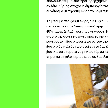
ακολουθήσει μια αυστηρά ιεραρχημένη 
σχέδιο. Κύριος στόχος η δημιουργία τ
συνδιασμό με την επιβίωση του αφεσμο
Ας μπούμε στο ζουμί τώρα, διότι ξέρω 
Όταν ένα μελίσσι "αποφασίσει" σμηνουρ
40% πάνω. Δηλαδή εκεί που γεννούσε 10
διότι στην συνέχεια λίγες ημέρες πρίν 
κάνει αυτό η βασίλισσα; Στόχος του μελ
βασιλικός πολτός να διατεθεί στα βασι
βασίλισσα σταματά να γεννά υπάρχει κ
σημαίνει μεγάλο περίσσευμα σε βασιλικό