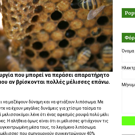
Pop
Φόρ
Όνομα
Ηλεκτ
υργία που μπορεί να περάσει απαρατήρητο
μου αν βρίσκονται πολλές μέλισσες επάνω.
Μήνυ
ει να μαζέψουν δύναμη και να φτιάξουν λιπόσωμα. Με
τε να έχουν μεγάλες δυνάμεις για χτίσιμο ταίσμα το
οί μελισσοκόμοι λένε ότι ένας αφεσμός ρουφά πολύ μέλι
ες. Η αλήθεια όμως είναι ότι οι μέλισσες φτιάχνουν τις
συγκεντρωμένη μέσα τους, το λεγόμενο λιπόσωμα.
οι μέλισσες που σμηνουργούν συγκεντρώνουν 40%