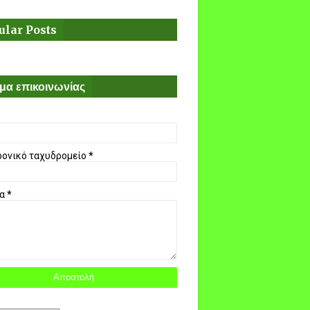
ular Posts
μα επικοινωνίας
ρονικό ταχυδρομείο
*
μα
*