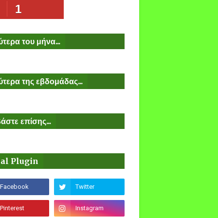
1
τερα του μήνα...
τερα της εβδομάδας...
άστε επίσης...
ial Plugin