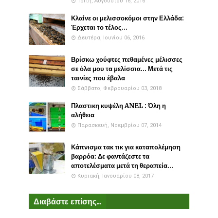
Τρίτη, Αυγούστου 16, 2016
Κλαίνε οι μελισσοκόμοι στην Ελλάδα:
Έρχεται το τέλος...
Δευτέρα, Ιουνίου 06, 2016
Βρίσκω χούφτες πεθαμένες μέλισσες
σε όλα μου τα μελίσσια... Μετά τις
ταινίες που έβαλα
Σάββατο, Φεβρουαρίου 03, 2018
Πλαστικη κυψέλη ANEL : Όλη η
αλήθεια
Παρασκευή, Νοεμβρίου 07, 2014
Κάπνισμα τακ τικ για καταπολέμηση
βαρρόα: Δε φαντάζεστε τα
αποτελέσματα μετά τη θεραπεία...
Κυριακή, Ιανουαρίου 08, 2017
Διαβάστε επίσης...