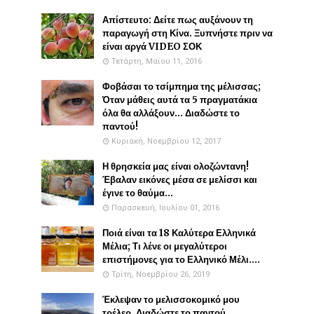
Απίστευτο: Δείτε πως αυξάνουν τη
παραγωγή στη Κίνα. Ξυπνήστε πριν να
είναι αργά VIDEO ΣΟΚ
Τετάρτη, Μαΐου 11, 2016
Φοβάσαι το τσίμπημα της μέλισσας;
Όταν μάθεις αυτά τα 5 πραγματάκια
όλα θα αλλάξουν... Διαδώστε το
παντού!
Κυριακή, Νοεμβρίου 12, 2017
Η θρησκεία μας είναι ολοζώντανη!
Έβαλαν εικόνες μέσα σε μελίσσι και
έγινε το θαύμα...
Παρασκευή, Ιουλίου 01, 2016
Ποιά είναι τα 18 Καλύτερα Ελληνικά
Μέλια; Τι λένε οι μεγαλύτεροι
επιστήμονες για το Ελληνικό Μέλι....
Τρίτη, Νοεμβρίου 26, 2019
Έκλεψαν το μελισσοκομικό μου
τρέλερ. Διαδώστε το παντού