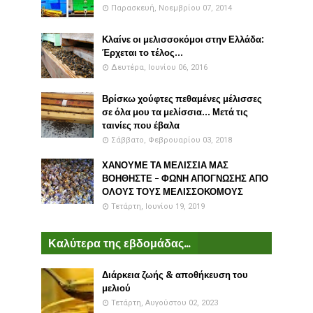
Παρασκευή, Νοεμβρίου 07, 2014
Κλαίνε οι μελισσοκόμοι στην Ελλάδα:
Έρχεται το τέλος...
Δευτέρα, Ιουνίου 06, 2016
Βρίσκω χούφτες πεθαμένες μέλισσες
σε όλα μου τα μελίσσια... Μετά τις
ταινίες που έβαλα
Σάββατο, Φεβρουαρίου 03, 2018
ΧΑΝΟΥΜΕ ΤΑ ΜΕΛΙΣΣΙΑ ΜΑΣ
ΒΟΗΘΗΣΤΕ - ΦΩΝΗ ΑΠΟΓΝΩΣΗΣ ΑΠΟ
ΟΛΟΥΣ ΤΟΥΣ ΜΕΛΙΣΣΟΚΟΜΟΥΣ
Τετάρτη, Ιουνίου 19, 2019
Καλύτερα της εβδομάδας...
Διάρκεια ζωής & αποθήκευση του
μελιού
Τετάρτη, Αυγούστου 02, 2023