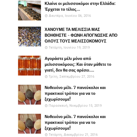
Κλαίνε οι μελισσοκόμοι στην Ελλάδα:
Έρχεται το τέλος...
Δευτέρα, Ιουνίου 06, 2016
ΧΑΝΟΥΜΕ ΤΑ ΜΕΛΙΣΣΙΑ ΜΑΣ
ΒΟΗΘΗΣΤΕ - ΦΩΝΗ ΑΠΟΓΝΩΣΗΣ ΑΠΟ
ΟΛΟΥΣ ΤΟΥΣ ΜΕΛΙΣΣΟΚΟΜΟΥΣ
Τετάρτη, Ιουνίου 19, 2019
Αγοράστε μέλι μόνο από
μελισσοκόμους: Και όταν μάθετε το
γιατί, δεν θα σας αρέσει....
Τρίτη, Σεπτεμβρίου 27, 2016
Νοθευένο μέλι. 7 πανεύκολοι και
πρακτικοί τρόποι για να το
ξεχωρίσουμε!
Παρασκευή, Νοεμβρίου 15, 2019
Νοθευένο μέλι. 7 πανεύκολοι και
πρακτικοί τρόποι για να το
ξεχωρίσουμε!
Τετάρτη, Δεκεμβρίου 21, 2016