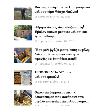
Μια συμβουλή απο τον Επαγγελματία
μελισσοκόμο Μόσχο Ντιώνια!
Δευτέρα, Ιουνίου 26, 2023
Η θρησκεία μας είναι ολοζώντανη!
Έβαλαν εικόνες μέσα σε μελίσσι και
έγινε το θαύμα...
Παρασκευή, Ιουλίου 01, 2016
Πόσο μέλι βγάζει μια τρίπατη κυψέλη:
Δείτε αυτό τον τρύγο που έγινε
προχθές και θα πάθετε σοκ!!!
Παρασκευή, Ιουλίου 01, 2016
ΤΡΟΦΟΜΕΛ: Το top των
μελισσοτροφών!
Σάββατο, Μαΐου 16, 2015
Θεραπεία βαρρόα με τακ τικ:
Αποκαλύψεις που σοκάρουν από
μεγάλο επαγγελματία μελισσοκόμο...