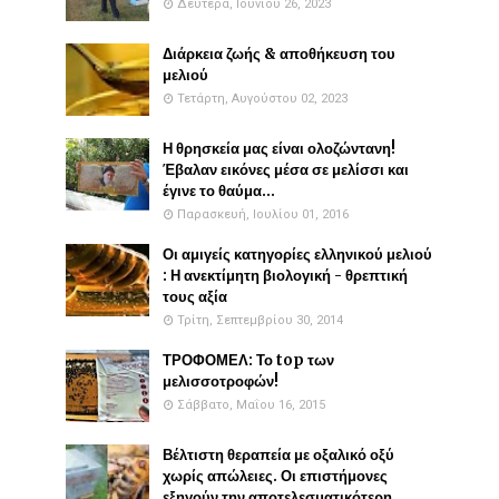
Δευτέρα, Ιουνίου 26, 2023
Διάρκεια ζωής & αποθήκευση του
μελιού
Τετάρτη, Αυγούστου 02, 2023
Η θρησκεία μας είναι ολοζώντανη!
Έβαλαν εικόνες μέσα σε μελίσσι και
έγινε το θαύμα...
Παρασκευή, Ιουλίου 01, 2016
Οι αμιγείς κατηγορίες ελληνικού μελιού
: Η ανεκτίμητη βιολογική - θρεπτική
τους αξία
Τρίτη, Σεπτεμβρίου 30, 2014
ΤΡΟΦΟΜΕΛ: Το top των
μελισσοτροφών!
Σάββατο, Μαΐου 16, 2015
Βέλτιστη θεραπεία με οξαλικό οξύ
χωρίς απώλειες. Οι επιστήμονες
εξηγούν την αποτελεσματικότερη...