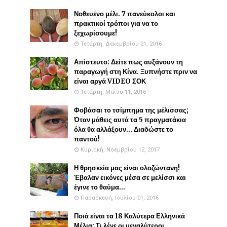
Νοθευένο μέλι. 7 πανεύκολοι και
πρακτικοί τρόποι για να το
ξεχωρίσουμε!
Τετάρτη, Δεκεμβρίου 21, 2016
Απίστευτο: Δείτε πως αυξάνουν τη
παραγωγή στη Κίνα. Ξυπνήστε πριν να
είναι αργά VIDEO ΣΟΚ
Τετάρτη, Μαΐου 11, 2016
Φοβάσαι το τσίμπημα της μέλισσας;
Όταν μάθεις αυτά τα 5 πραγματάκια
όλα θα αλλάξουν... Διαδώστε το
παντού!
Κυριακή, Νοεμβρίου 12, 2017
Η θρησκεία μας είναι ολοζώντανη!
Έβαλαν εικόνες μέσα σε μελίσσι και
έγινε το θαύμα...
Παρασκευή, Ιουλίου 01, 2016
Ποιά είναι τα 18 Καλύτερα Ελληνικά
Μέλια; Τι λένε οι μεγαλύτεροι