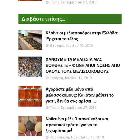
Τρίτη, Σεπτεμβρίου 27, 2016
Διαβάστε επίσης...
Κλαίνε οι μελισσοκόμοι στην Ελλάδα:
Έρχεται το τέλος...
Δευτέρα, Ιουνίου 06, 2016
ΧΑΝΟΥΜΕ ΤΑ ΜΕΛΙΣΣΙΑ ΜΑΣ
ΒΟΗΘΗΣΤΕ - ΦΩΝΗ ΑΠΟΓΝΩΣΗΣ ΑΠΟ
ΟΛΟΥΣ ΤΟΥΣ ΜΕΛΙΣΣΟΚΟΜΟΥΣ
Τετάρτη, Ιουνίου 19, 2019
Αγοράστε μέλι μόνο από
μελισσοκόμους: Και όταν μάθετε το
γιατί, δεν θα σας αρέσει....
Τρίτη, Σεπτεμβρίου 27, 2016
Νοθευένο μέλι. 7 πανεύκολοι και
πρακτικοί τρόποι για να το
ξεχωρίσουμε!
Παρασκευή, Νοεμβρίου 15, 2019