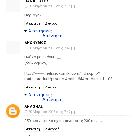
ΠΑΝΑΓΙΩΤΗΣ
20 Μαρτίου 2016 στις 7:18 μ.μ.
Περιοχη?
Απάντηση
Διαγραφή
Απαντήσεις
Απάντηση
ΑΝΏΝΥΜΟΣ
20 Μαρτίου 2016 στις 7:42 μ.μ.
Πλάκα μας κάνεις ;;;;
(Καινούριος)
http://www.melissokomiki.com/index.php?
route=product/product&path=64&product_id=108
Απάντηση
Διαγραφή
Απαντήσεις
Απάντηση
ANAGNAL
20 Μαρτίου 2016 στις 7:42 μ.μ.
250 ευρωπουλα εχει καινουριος 230 εσυ;;;;;;
Απάντηση
Διαγραφή