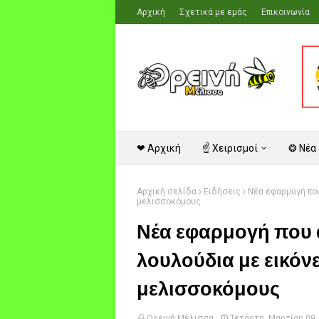
Αρχική
Σχετικά με εμάς
Επικοινωνία
❤ Αρχική
☝ Χειρισμοί
❂ Νέα
Αρχική σελίδα
Ειδήσεις
Νέα εφαρμογή που
μελισσοκόμους
Νέα εφαρμογή που α
λουλούδια με εικόνε
μελισσοκόμους
Ορεινή Μέλισσα
Τετάρτη, Μαρτίου 09,