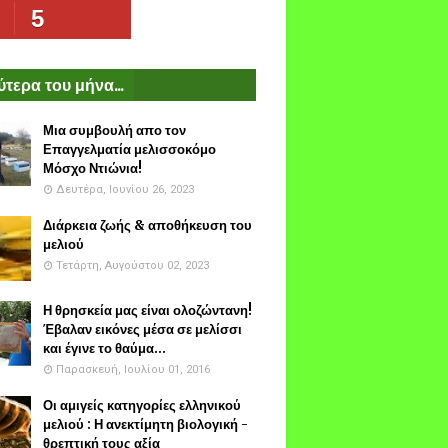
5
τερα του μήνα...
Μια συμβουλή απο τον
Επαγγελματία μελισσοκόμο
Μόσχο Ντιώνια!
Δευτέρα, Ιουνίου 26, 2023
Διάρκεια ζωής & αποθήκευση του
μελιού
Τετάρτη, Αυγούστου 02, 2023
Η θρησκεία μας είναι ολοζώντανη!
Έβαλαν εικόνες μέσα σε μελίσσι
και έγινε το θαύμα...
Παρασκευή, Ιουλίου 01, 2016
Οι αμιγείς κατηγορίες ελληνικού
μελιού : Η ανεκτίμητη βιολογική -
θρεπτική τους αξία