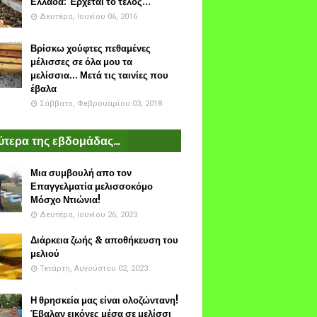
Ελλάδα: Έρχεται το τέλος...
Δευτέρα, Ιουνίου 06, 2016
Βρίσκω χούφτες πεθαμένες
μέλισσες σε όλα μου τα
μελίσσια... Μετά τις ταινίες που
έβαλα
Σάββατο, Φεβρουαρίου 03, 2018
τερα της εβδομάδας...
Μια συμβουλή απο τον
Επαγγελματία μελισσοκόμο
Μόσχο Ντιώνια!
Δευτέρα, Ιουνίου 26, 2023
Διάρκεια ζωής & αποθήκευση του
μελιού
Τετάρτη, Αυγούστου 02, 2023
Η θρησκεία μας είναι ολοζώντανη!
Έβαλαν εικόνες μέσα σε μελίσσι