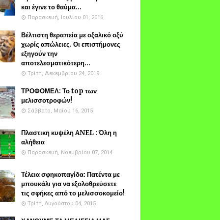
και έγινε το θαύμα...
Παρασκευή, Ιουλίου 01, 2016
Βέλτιστη θεραπεία με οξαλικό οξύ
χωρίς απώλειες. Οι επιστήμονες
εξηγούν την
αποτελεσματικότερη...
Τρίτη, Δεκεμβρίου 24, 2019
ΤΡΟΦΟΜΕΛ: Το top των
μελισσοτροφών!
Σάββατο, Μαΐου 16, 2015
Πλαστικη κυψέλη ANEL : Όλη η
αλήθεια
Παρασκευή, Νοεμβρίου 07, 2014
Τέλεια σφηκοπαγίδα: Πατέντα με
μπουκάλι για να εξολοθρεύσετε
τις σφήκες από το μελισσοκομείο!
Τρίτη, Αυγούστου 04, 2015