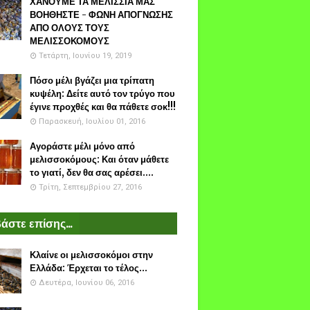
ΧΑΝΟΥΜΕ ΤΑ ΜΕΛΙΣΣΙΑ ΜΑΣ
ΒΟΗΘΗΣΤΕ - ΦΩΝΗ ΑΠΟΓΝΩΣΗΣ
ΑΠΟ ΟΛΟΥΣ ΤΟΥΣ
ΜΕΛΙΣΣΟΚΟΜΟΥΣ
Τετάρτη, Ιουνίου 19, 2019
Πόσο μέλι βγάζει μια τρίπατη
κυψέλη: Δείτε αυτό τον τρύγο που
έγινε προχθές και θα πάθετε σοκ!!!
Παρασκευή, Ιουλίου 01, 2016
Αγοράστε μέλι μόνο από
μελισσοκόμους: Και όταν μάθετε
το γιατί, δεν θα σας αρέσει....
Τρίτη, Σεπτεμβρίου 27, 2016
άστε επίσης...
Κλαίνε οι μελισσοκόμοι στην
Ελλάδα: Έρχεται το τέλος...
Δευτέρα, Ιουνίου 06, 2016