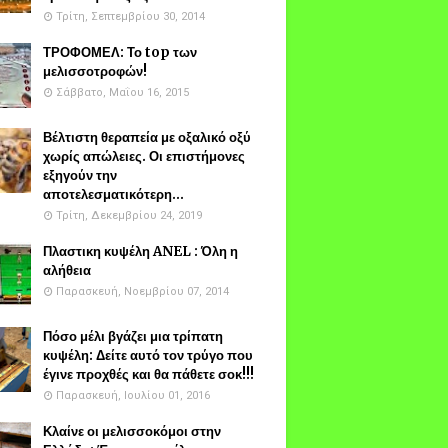
Τρίτη, Σεπτεμβρίου 30, 2014
ΤΡΟΦΟΜΕΛ: Το top των
μελισσοτροφών!
Σάββατο, Μαΐου 16, 2015
Βέλτιστη θεραπεία με οξαλικό οξύ
χωρίς απώλειες. Οι επιστήμονες
εξηγούν την
αποτελεσματικότερη...
Τρίτη, Δεκεμβρίου 24, 2019
Πλαστικη κυψέλη ANEL : Όλη η
αλήθεια
Παρασκευή, Νοεμβρίου 07, 2014
Πόσο μέλι βγάζει μια τρίπατη
κυψέλη: Δείτε αυτό τον τρύγο που
έγινε προχθές και θα πάθετε σοκ!!!
Παρασκευή, Ιουλίου 01, 2016
Κλαίνε οι μελισσοκόμοι στην