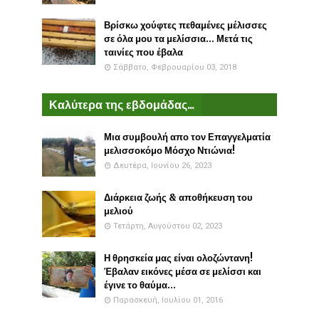
Βρίσκω χούφτες πεθαμένες μέλισσες
σε όλα μου τα μελίσσια... Μετά τις
ταινίες που έβαλα
Σάββατο, Φεβρουαρίου 03, 2018
Καλύτερα της εβδομάδας...
Μια συμβουλή απο τον Επαγγελματία
μελισσοκόμο Μόσχο Ντιώνια!
Δευτέρα, Ιουνίου 26, 2023
Διάρκεια ζωής & αποθήκευση του
μελιού
Τετάρτη, Αυγούστου 02, 2023
Η θρησκεία μας είναι ολοζώντανη!
Έβαλαν εικόνες μέσα σε μελίσσι και
έγινε το θαύμα...
Παρασκευή, Ιουλίου 01, 2016