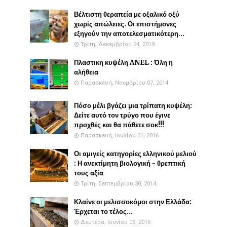
Βέλτιστη θεραπεία με οξαλικό οξύ
χωρίς απώλειες. Οι επιστήμονες
εξηγούν την αποτελεσματικότερη...
Τρίτη, Δεκεμβρίου 24, 2019
Πλαστικη κυψέλη ANEL : Όλη η
αλήθεια
Παρασκευή, Νοεμβρίου 07, 2014
Πόσο μέλι βγάζει μια τρίπατη κυψέλη:
Δείτε αυτό τον τρύγο που έγινε
προχθές και θα πάθετε σοκ!!!
Παρασκευή, Ιουλίου 01, 2016
Οι αμιγείς κατηγορίες ελληνικού μελιού
: Η ανεκτίμητη βιολογική - θρεπτική
τους αξία
Τρίτη, Σεπτεμβρίου 30, 2014
Κλαίνε οι μελισσοκόμοι στην Ελλάδα:
Έρχεται το τέλος...
Δευτέρα, Ιουνίου 06, 2016