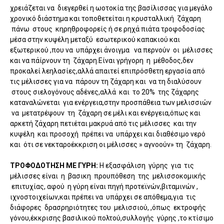
χρειάζεται να διεγερθεί η ωοτοκία της βασίλισσας για μεγάλο
χρονικό διάστημα και τοποθετείται η κρυσταλλική ζάχαρη
πάνω στους κηρηθροφορείς ή σε ρηχά πιάτα τροφοδοσίας
μέσα στην κυψέλη μεταξύ εσωτερικού καπακιού και
εξωτερικού ,που να υπάρχει άνοιγμα να περνούν οι μέλισσες
και να πάίρνουν τη ζάχαρη.Είναι γρήγορη η μέθοδος,δεν
προκαλεί λεηλασίες,αλλά απαιτεί επιπρόσθετη εργασία από
τις μέλισσες για να πάρουν τη ζάχαρη και να τη διαλύσουν
στους σιελογόνους αδένες,αλλά και το 20% της ζάχαρης
καταναλώνεται για ενέργεια,στην προσπάθεια των μελισσιών
να μετατρέψουν τη ζάχαρη σε μέλι και ενέργεια,όπως και
αρκετή ζάχαρη πετιέται μακρυά από τις μέλισσες και την
κυψέλη και προσοχή πρέπει να υπάρχει και διαθέσιμο νερό
και ότι σε νεκταροέκκριση οι μέλισσες » αγνοούν» τη ζάχαρη.
ΤΡΟΦΟΔΟΤΗΣΗ ΜΕ ΓΥΡΗ:
Η εξασφάλιση γύρης για τις
μέλισσες είναι η βασικη προυπόθεση της μελισσοκομικής
επιτυχίας, αφού η γύρη είναι πηγή προτεϊνών,βιταμινών ,
ιχνοστοιχείων,και πρέπει να υπάρχει σε απόθεμα,για τις
διάφορες δρασρηριότητες του μελισσιού, ,όπως εκτροφής
γόνου,έκκρισης βασιλικού πολτού,συλλογής γύρης ,το κτίσιμο