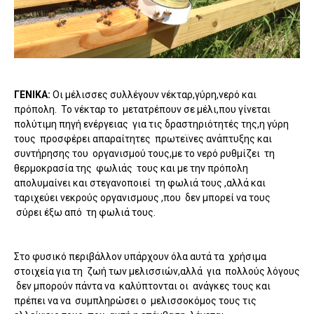
ΓΕΝΙΚΑ:
Οι μέλισσες συλλέγουν νέκταρ,γύρη,νερό και
πρόπολη. Το νέκταρ το μετατρέπουν σε μέλι,που γίνεται
πολύτιμη πηγή ενέργειας για τις δραστηριότητές της,η γύρη
τους προσφέρει απαραίτητες πρωτεϊνες ανάπτυξης και
συντήρησης του οργανισμού τους,με το νερό ρυθμίζει τη
θερμοκρασία της φωλιάς τους και με την πρόπολη
απολυμαίνει και στεγανοποιεί τη φωλιά τους ,αλλά και
ταριχεύει νεκρούς οργανισμους ,που δεν μπορεί να τους
σύρει έξω από τη φωλιά τους.
Στο φυσικό περιβάλλον υπάρχουν όλα αυτά τα χρήσιμα
στοιχεία για τη ζωή των μελισσιών,αλλά για πολλούς λόγους
δεν μπορούν πάντα να καλύπτονται οι ανάγκες τους και
πρέπει να να συμπληρώσει ο μελισσοκόμος τους τις