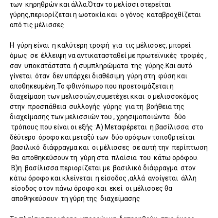
των κηρηθρών και άλλα.Όταν το μελίσσι στερείται
γύρης,περιορίζεται η ωοτοκία και ο γόνος καταβροχθίζεται
από τις μέλισσες.
Η γύρη είναι η καλύτερη τροφή για τις μέλισσες, μπορεί
όμως σε έλλειψη να αντικατασταθεί με πρωτεϊνικές τροφές ,
σαν υποκατάστατα ή συμπληρώματα της γύρης.Και αυτό
γίνεται όταν δεν υπάρχει διαθέσιμη γύρη στη φύση και
αποθηκευμένη.Το φθινόπωρο που προετοιμάζεται η
διαχείμαση των μελισσιών,συμετέχει κκαι ο μελισσοκόμος
στην προσπάθεια συλλογής γύρης για τη βοήθεια της
διαχείμασης των μελισσιών του , χρησιμοποιώντα δύο
τρόπους που είναι οι εξής :Α) Μεταφέρεται η βασίλισσα στο
δέύτερο όροφο και μεταξύ των δύο ορόφων τοποθρτείται
βασιλικό διάφραγμα και οι μέλισσες σε αυτή την περίπτωση
θα αποθηκεύσουν τη γύρη στα πλαίσια του κάτω ορόφου.
Β)η βασίλισσα περιορίζεται με βασιλικό διάφραγμα στον
κάτω όροφο και κλείνεται η είσοδος ,αλλά ανοίγεται άλλη
είσοδος στον πάνω όροφο και εκεί οι μέλισσες θα
αποθηκεύσουν τη γύρη της διαχείμασης