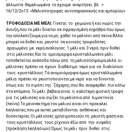
άλλωστε θεμελιωμένα το έχουμε αναρτήσει βλ. >
16/12/2ο13 «Μελισσοτροφές αυτοπαρασκευής και εμπορίου»
ΤΡΟΦΟΔΟΣΙΑ ΜΕ ΜΕΛΙ:
Γίνεται το χειμώνα ή και νωρίς την
άνοιξη,που το μέλι δίνεται σε σφραγισμένη κηρήθρα που όμως
την απολεπίζουμε,για να μη χαθεί το μελίσσι από πείνα.Αλλά
μπορεί να δοθεί και ρευστό σε κοινούς τροφοδότες
αραιωμένο με νερό,αναλογίας 1 μέλι και 3 νερό, πριν δοθεί
στις μέλισσες.Και το ομοιόμορφα κρυσταλλωνένο μέλι
τοποθετείται ανάποδα πάνω από τη μελισσόσφαιρα,αλλά οι
μέλισσες πρέπει να έχουν διαθέσιμο νερό για να διαλύσουν
τους κρυστάλλους.Τά ανομοιόμορφα όμως κρυσταλλωμένα
μέλια πρέπει να ρευστοποιύνται με νερό και να δίνονται
όπως και το σιρόπι της ζάχαρης,που θα αναφερθεί πιο κάτω
στα επόμενα..Το μέλι βέβαια είναι η καλύτερη φυσική τροφή
για τις μέλισσες και σώζει τα μελίσσια από λιμοκτονία
(πείνα).Το μειονέκτημα του μελιού είναι ότι προκαλεί
λεηλασίες,που με αυτές μεταδίδονται ασθένειες και
δυσεντερίες.Οι μέλισσες χρησιμοποιούν τη ρευστή φάση και
τους κρυστάλλους τους ρίχνουν έξω από την κυψέλη
(πρόκληση λεηλασιών).Όμως το μέλι πριν δοθεί στις