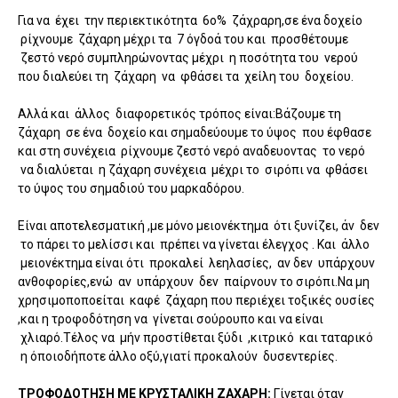
Για να έχει την περιεκτικότητα 6ο% ζάχραρη,σε ένα δοχείο
ρίχνουμε ζάχαρη μέχρι τα 7 όγδοά του και προσθέτουμε
ζεστό νερό συμπληρώνοντας μέχρι η ποσότητα του νερού
που διαλεύει τη ζάχαρη να φθάσει τα χείλη του δοχείου.
Αλλά και άλλος διαφορετικός τρόπος είναι:Βάζουμε τη
ζάχαρη σε ένα δοχείο και σημαδεύουμε το ύψος που έφθασε
και στη συνέχεια ρίχνουμε ζεστό νερό αναδευοντας το νερό
να διαλύεται η ζάχαρη συνέχεια μέχρι το σιρόπι να φθάσει
το ύψος του σημαδιού του μαρκαδόρου.
Είναι αποτελεσματική ,με μόνο μειονέκτημα ότι ξυνίζει, άν δεν
το πάρει το μελίσσι και πρέπει να γίνεται έλεγχος . Και άλλο
μειονέκτημα είναι ότι προκαλεί λεηλασίες, αν δεν υπάρχουν
ανθοφορίες,ενώ αν υπάρχουν δεν παίρνουν το σιρόπι.Να μη
χρησιμοποποείται καφέ ζάχαρη που περιέχει τοξικές ουσίες
,και η τροφοδότηση να γίνεται σούρουπο και να είναι
χλιαρό.Τέλος να μήν προστίθεται ξύδι ,κιτρικό και ταταρικό
η όποιοδήποτε άλλο οξύ,γιατί προκαλούν δυσεντερίες.
ΤΡΟΦΟΔΟΤΗΣΗ ΜΕ ΚΡΥΣΤΑΛΙΚΗ ΖΑΧΑΡΗ:
Γίνεται όταν