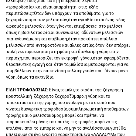
ελλείψεις τους.,που αυτή η επέμβαση λέγεται
«τροφοδοσία»,και είναι απαραίτητη στις εξής
περιπτώσεις::Όταν δεν υπάρχουν τα αποθέματα για το
ξεχειμώνιασμα των μελισσιών,όταν εγκαθίσταται ένας νέος
αφεσμός μελισσών,,όταν γίνονται επεμβάσεις στο μελίσσι
όπως η βασιλοτροφία,οι συνενώσεις αδύνατων μελισσιών
για ενδυνάμωση και επιβίωση,όταν προκύπτει απώλεια
μελισσών από εντομοκτόνα και άλλες αιτίες,όταν δεν υπάρχει
καλή νεκταροέκκριση στη φύση και διαθέσιμη γύρη στην
περιοχή,που περιορίζει την εκτροφή γόνου,όταν εφαρμόζεται
θεραπευτική αγωγή και όταν τα μελίσσια μεταφέρονται για να
συμβάλλουν στην επικονίαση καλλιεργειών που δίνουν μόνο
γύρη ,όπως τα ακτινίδια.
ΕΙΔΗ ΤΡΟΦΟΔΟΣΙΑΣ:
Είναι,το μέλι,το σιρόπι της ζάχαρης,η
κρυσταλλική ζάχαρη,το ζαχαροζύμαρο,η γύρη και τα
υποκατάστατα της γύρης,που ανάλογα με το σκοπό που
γίνεται διεγερτική τροφοδοσία,συμπληρωματική αποθεμάτων
τροφής και ο μελισσοκόμος μπορεί και πρέπει να
παρασκευάζει μόνος του αυτές τις τροφές ,παρά να τις
επιλέγει από το εμπόριο και να μην το αναλύσσουμε,γιατί θα
μπλέξουμε σε ένα έγκριτα χαρακτηρισμένο «ΑΛΑΛΟΥΜ».που