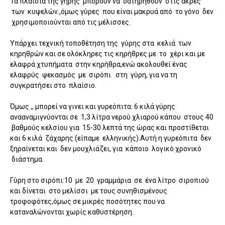
Τα πλαίσια της γήρης μπορούν να δατηρηθούν στις άκρες
των κυψελών.,όμως γύρες που είναι μακρυά από το γόνο δεν
χρησιμοποιούνται από τις μέλισσες.
Υπάρχει τεχνική τοποθέτηση της γύρης στα κελιά των
κηρηθρών και σε ολόκληρες τις κηρήθρες με το χέρι και με
ελαφρά χτυπήματα στην κηρήθρα,ενώ ακολουθεί ένας
ελαφρύς ψεκασμός με σιρόπι στη γύρη, για να τη
συγκρατήσει στο πλαίσιο.
Όμως ,, μπορεί να γινει και γυρεόπιτα: 6 κιλά γύρης
ανααναμιγνύονται σε 1,3 λίτρα νερού χλιαρού κάπου στους 40
βαθμούς κελσίου για 15-30 λεπτά της ώρας και προστίθεται
και 6 κιλά ζάχαρης (είπαμε ελληνικής).Αυτή η γυρεόπιτα δεν
ξηραίνεται και δεν μουχλιάζει, για κάποιο λογικό χρονικό
διάστημα.
Γύρη στο σιρόπι:10 με 20 γραμμάρια σε ένα λίτρο σιροπιού
και δίνεται στο μελίσσι με τους συνηθισμένους
τροφοφότες,όμως σε μικρές ποσότητες που να
καταναλώνονται χωρίς καθυστέρηση.