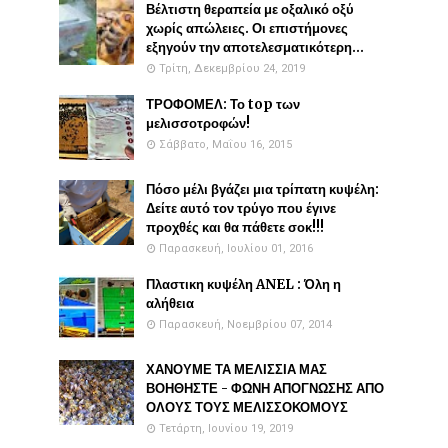
Βέλτιστη θεραπεία με οξαλικό οξύ
χωρίς απώλειες. Οι επιστήμονες
εξηγούν την αποτελεσματικότερη...
Τρίτη, Δεκεμβρίου 24, 2019
ΤΡΟΦΟΜΕΛ: Το top των
μελισσοτροφών!
Σάββατο, Μαΐου 16, 2015
Πόσο μέλι βγάζει μια τρίπατη κυψέλη:
Δείτε αυτό τον τρύγο που έγινε
προχθές και θα πάθετε σοκ!!!
Παρασκευή, Ιουλίου 01, 2016
Πλαστικη κυψέλη ANEL : Όλη η
αλήθεια
Παρασκευή, Νοεμβρίου 07, 2014
ΧΑΝΟΥΜΕ ΤΑ ΜΕΛΙΣΣΙΑ ΜΑΣ
ΒΟΗΘΗΣΤΕ - ΦΩΝΗ ΑΠΟΓΝΩΣΗΣ ΑΠΟ
ΟΛΟΥΣ ΤΟΥΣ ΜΕΛΙΣΣΟΚΟΜΟΥΣ
Τετάρτη, Ιουνίου 19, 2019