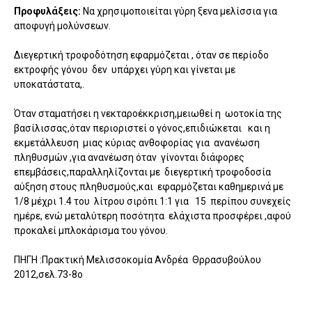
Προφυλάξεις:
Να χρησιμοποιείται γύρη ξενα μελίσσια για
αποφυγή μολύνσεων.
Διεγερτική τροφοδότηση εφαρμόζεται , όταν σε περίοδο
εκτροφής γόνου δεν υπάρχει γύρη και γίνεται με
υποκατάστατα,.
Όταν σταματήσει η νεκταροέκκριση,μειωθεί η ωοτοκία της
βασίλισσας,όταν περιοριστεί ο γόνος,επιδιώκεται και η
εκμετάλλευση μιας κύριας ανθοφορίας για ανανέωση
πληθυσμών ,για ανανέωση όταν γίνονται διάφορες
επεμβάσεις,παραλληλίζονται με διεγερτική τροφοδοσία
αύξηση στους πληθυσμούς,και εφαρμόζεται καθημερινά με
1/8 μέχρι 1.4 του λίτρου σιρόπι 1:1 για 15 περίπου συνεχείς
ημέρε, ενώ μεταλύτερη ποσότητα ελάχιστα προσφέρει ,αφού
προκαλεί μπλοκάρισμα του γόνου.
ΠΗΓΗ :Πρακτική Μελισσοκομία Ανδρέα Θρρασυβούλου
2012,σελ.73-8ο