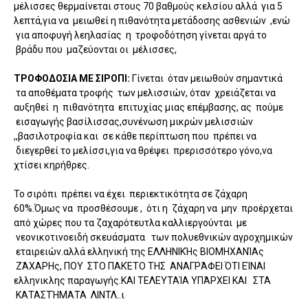
μέλισσες θερμαίνεται στους 70 βαθμούς κελσίου αλλά για 5
λεπτά,για να μειωθεί η πιθανότητα μετάδοσης ασθενιών ,ενώ
για αποφυγή λεηλασίας η τροφοδότηση γίνεται αργά το
βράδυ που μαζεύονται οι μέλισσες,
ΤΡΟΦΟΔΟΣΙΑ ΜΕ ΣΙΡΟΠΙ:
Γίνεται όταν μειωθούν σημαντικά
τα αποθέματα τροφής των μελισσιών, όταν χρειάζεται να
αυξηθεί η πιθανότητα επιτυχίας μιας επέμβασης, ας πούμε
εισαγωγής βασίλισσας,συνένωση μικρών μελισσιών
,,βασιλοτροφία και σε κάθε περίπτωση που πρέπει να
διεγερθεί το μελίσσι,για να θρέψει πρερισσότερο γόνο,να
χτίσει κηρήθρες.
Το σιρόπι πρέπει να έχει περιεκτικότητα σε ζάχαρη
60%.Όμως να προσθέσουμε , ότι η ζάχαρη να μην προέρχεται
από χώρες που τα ζαχαρότευτλα καλλιεργούνται με
νεονικοτινοειδή σκευάσματα των πολυεθνικών αγροχημικών
εταιρειών.αλλά ελληνική της ΕΛΛΗΝΙΚΉς ΒΙΟΜΗΧΑΝΊΑς
ΖΆΧΑΡΗς, ΠΟΥ ΣΤΟ ΠΑΚΈΤΟ ΤΗΣ ΑΝΑΓΡΆΦΕΙ ΌΤΙ ΕΊΝΑΙ
ελληνικλης παραγωγής.ΚΑΙ ΤΕΛΕΥΤΑΊΑ ΥΠΆΡΧΕΙ ΚΑΙ ΣΤΑ
ΚΑΤΑΣΤΉΜΑΤΑ ΛΙΝΤΛ..ι