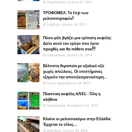
Παρασκευή, Ιουλίου 01, 2016
ΤΡΟΦΟΜΕΛ: Το top των
μελισσοτροφών!
Σάββατο, Μαΐου 16, 2015
Πόσο μέλι βγάζει μια τρίπατη κυψέλη:
Δείτε αυτό τον τρύγο που έγινε
προχθές και θα πάθετε σοκ!!!
Παρασκευή, Ιουλίου 01, 2016
Βέλτιστη θεραπεία με οξαλικό οξύ
χωρίς απώλειες. Οι επιστήμονες
εξηγούν την αποτελεσματικότερη...
Τρίτη, Δεκεμβρίου 24, 2019
Πλαστικη κυψέλη ANEL : Όλη η
αλήθεια
Παρασκευή, Νοεμβρίου 07, 2014
Κλαίνε οι μελισσοκόμοι στην Ελλάδα:
Έρχεται το τέλος...
Δευτέρα, Ιουνίου 06, 2016