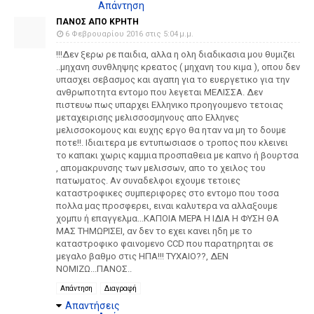
Απάντηση
ΠΑΝΟΣ ΑΠΟ ΚΡΗΤΗ
6 Φεβρουαρίου 2016 στις 5:04 μ.μ.
!!!Δεν ξερω ρε παιδια, αλλα η ολη διαδικασια μου θυμιζει
..μηχανη συνθληψης κρεατος ( μηχανη του κιμα ), οπου δεν
υπασχει σεβασμος και αγαπη για το ευεργετικο για την
ανθρωποτητα εντομο που λεγεται ΜΕΛΙΣΣΑ. Δεν
πιστευω πως υπαρχει Ελληνικο προηγουμενο τετοιας
μεταχειρισης μελισσοσμηνους απο Ελληνες
μελισσοκομους και ευχης εργο θα ηταν να μη το δουμε
ποτε!!. Ιδιαιτερα με εντυπωσιασε ο τροπος που κλεινει
το καπακι χωρις καμμια προσπαθεια με καπνο ή βουρτσα
, απομακρυνσης των μελισσων, απο το χειλος του
πατωματος. Αν συναδελφοι εχουμε τετοιες
καταστροφικες συμπεριφορες στο εντομο που τοσα
πολλα μας προσφερει, ειναι καλυτερα να αλλαξουμε
χομπυ ή επαγγελμα...ΚΑΠΟΙΑ ΜΕΡΑ Η ΙΔΙΑ Η ΦΥΣΗ ΘΑ
ΜΑΣ ΤΗΜΩΡΙΣΕΙ, αν δεν το εχει κανει ηδη με το
καταστροφικο φαινομενο CCD που παρατηρηται σε
μεγαλο βαθμο στις ΗΠΑ!!! ΤΥΧΑΙΟ??, ΔΕΝ
ΝΟΜΙΖΩ...ΠΑΝΟΣ..
Απάντηση
Διαγραφή
Απαντήσεις