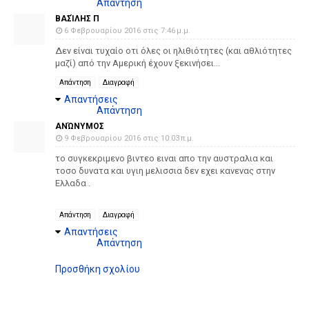
Απάντηση
ΒΑΣΊΛΗΣ Π
6 Φεβρουαρίου 2016 στις 7:46 μ.μ.
Δεν είναι τυχαίο οτι όλες οι ηλιθιότητες (και αθλιότητες
μαζί) από την Αμερική έχουν ξεκινήσει...
Απάντηση
Διαγραφή
Απαντήσεις
Απάντηση
ΑΝΏΝΥΜΟΣ
9 Φεβρουαρίου 2016 στις 10:03 π.μ.
το συγκεκριμενο βιντεο ειναι απο την αυστραλια και
τοσο δυνατα και υγιη μελισσια δεν εχει κανενας στην
Ελλαδα .
Απάντηση
Διαγραφή
Απαντήσεις
Απάντηση
Προσθήκη σχολίου