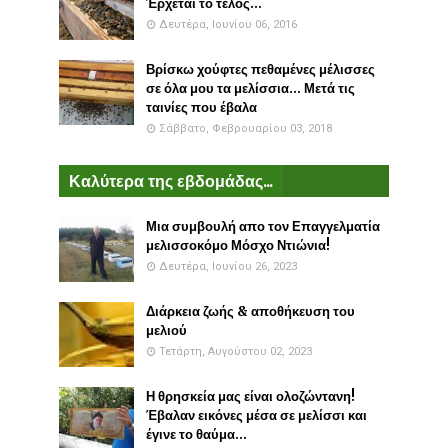
Έρχεται το τέλος...
Δευτέρα, Ιουνίου 06, 2016
Βρίσκω χούφτες πεθαμένες μέλισσες
σε όλα μου τα μελίσσια... Μετά τις
ταινίες που έβαλα
Σάββατο, Φεβρουαρίου 03, 2018
Καλύτερα της εβδομάδας...
Μια συμβουλή απο τον Επαγγελματία
μελισσοκόμο Μόσχο Ντιώνια!
Δευτέρα, Ιουνίου 26, 2023
Διάρκεια ζωής & αποθήκευση του
μελιού
Τετάρτη, Αυγούστου 02, 2023
Η θρησκεία μας είναι ολοζώντανη!
Έβαλαν εικόνες μέσα σε μελίσσι και
έγινε το θαύμα...