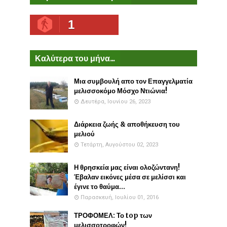
1
Καλύτερα του μήνα...
Μια συμβουλή απο τον Επαγγελματία
μελισσοκόμο Μόσχο Ντιώνια!
Δευτέρα, Ιουνίου 26, 2023
Διάρκεια ζωής & αποθήκευση του
μελιού
Τετάρτη, Αυγούστου 02, 2023
Η θρησκεία μας είναι ολοζώντανη!
Έβαλαν εικόνες μέσα σε μελίσσι και
έγινε το θαύμα...
Παρασκευή, Ιουλίου 01, 2016
ΤΡΟΦΟΜΕΛ: Το top των
μελισσοτροφών!