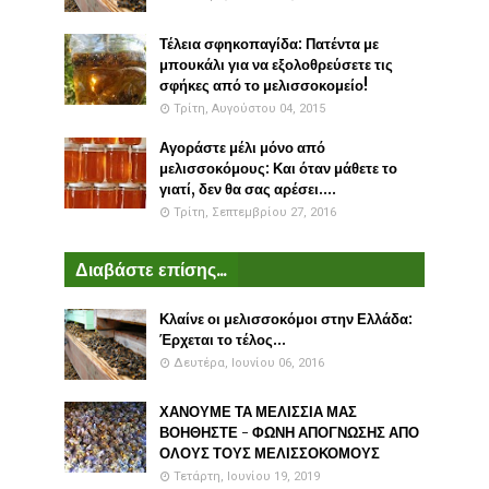
Τέλεια σφηκοπαγίδα: Πατέντα με
μπουκάλι για να εξολοθρεύσετε τις
σφήκες από το μελισσοκομείο!
Τρίτη, Αυγούστου 04, 2015
Αγοράστε μέλι μόνο από
μελισσοκόμους: Και όταν μάθετε το
γιατί, δεν θα σας αρέσει....
Τρίτη, Σεπτεμβρίου 27, 2016
Διαβάστε επίσης...
Κλαίνε οι μελισσοκόμοι στην Ελλάδα:
Έρχεται το τέλος...
Δευτέρα, Ιουνίου 06, 2016
ΧΑΝΟΥΜΕ ΤΑ ΜΕΛΙΣΣΙΑ ΜΑΣ
ΒΟΗΘΗΣΤΕ - ΦΩΝΗ ΑΠΟΓΝΩΣΗΣ ΑΠΟ
ΟΛΟΥΣ ΤΟΥΣ ΜΕΛΙΣΣΟΚΟΜΟΥΣ
Τετάρτη, Ιουνίου 19, 2019