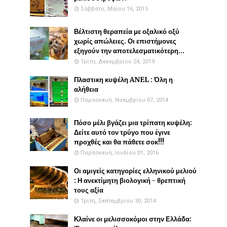
Σάββατο, Μαΐου 16, 2015
Βέλτιστη θεραπεία με οξαλικό οξύ
χωρίς απώλειες. Οι επιστήμονες
εξηγούν την αποτελεσματικότερη...
Τρίτη, Δεκεμβρίου 24, 2019
Πλαστικη κυψέλη ANEL : Όλη η
αλήθεια
Παρασκευή, Νοεμβρίου 07, 2014
Πόσο μέλι βγάζει μια τρίπατη κυψέλη:
Δείτε αυτό τον τρύγο που έγινε
προχθές και θα πάθετε σοκ!!!
Παρασκευή, Ιουλίου 01, 2016
Οι αμιγείς κατηγορίες ελληνικού μελιού
: Η ανεκτίμητη βιολογική - θρεπτική
τους αξία
Τρίτη, Σεπτεμβρίου 30, 2014
Κλαίνε οι μελισσοκόμοι στην Ελλάδα: