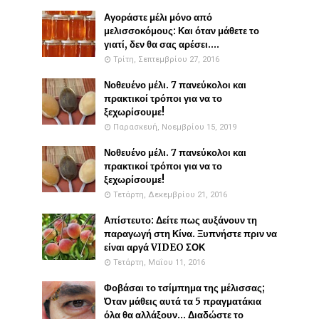
Αγοράστε μέλι μόνο από
μελισσοκόμους: Και όταν μάθετε το
γιατί, δεν θα σας αρέσει....
Τρίτη, Σεπτεμβρίου 27, 2016
Νοθευένο μέλι. 7 πανεύκολοι και
πρακτικοί τρόποι για να το
ξεχωρίσουμε!
Παρασκευή, Νοεμβρίου 15, 2019
Νοθευένο μέλι. 7 πανεύκολοι και
πρακτικοί τρόποι για να το
ξεχωρίσουμε!
Τετάρτη, Δεκεμβρίου 21, 2016
Απίστευτο: Δείτε πως αυξάνουν τη
παραγωγή στη Κίνα. Ξυπνήστε πριν να
είναι αργά VIDEO ΣΟΚ
Τετάρτη, Μαΐου 11, 2016
Φοβάσαι το τσίμπημα της μέλισσας;
Όταν μάθεις αυτά τα 5 πραγματάκια
όλα θα αλλάξουν... Διαδώστε το