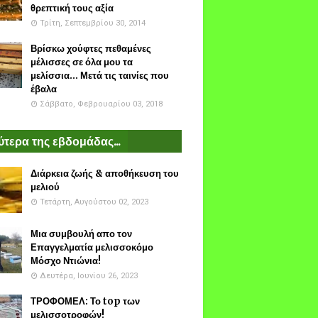
θρεπτική τους αξία
Τρίτη, Σεπτεμβρίου 30, 2014
Βρίσκω χούφτες πεθαμένες
μέλισσες σε όλα μου τα
μελίσσια... Μετά τις ταινίες που
έβαλα
Σάββατο, Φεβρουαρίου 03, 2018
τερα της εβδομάδας...
Διάρκεια ζωής & αποθήκευση του
μελιού
Τετάρτη, Αυγούστου 02, 2023
Μια συμβουλή απο τον
Επαγγελματία μελισσοκόμο
Μόσχο Ντιώνια!
Δευτέρα, Ιουνίου 26, 2023
ΤΡΟΦΟΜΕΛ: Το top των
μελισσοτροφών!