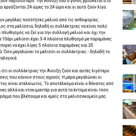
 ζούν περισσότερο. Την Άνοιξη που ο γόνος βρίσκεται στο
ι εργάζονται 24 ώρες το 24 ώρο και γι αυτό ζούν λίγο.
υν μεγάλες ποσότητες μελιού από τις ανθοφορίες
ος στα μελίσσια, δηλαδή οι συλλέκτριες να είναι πολύ
 πλυθησμός να ζεί για την συλλογή μελιού και όχι την
α 10άρι μελίσσι έχει 3-4 πλαίσια πλυθησμό με παραμάνες
μπορεί να έχει λίγες 5 πλαίσια παραμάνες και 25
. Όσο μεγαλώνει το μελίσσι οι συλλέκτριες - δηλαδή το
ναλογικά.
ότι οι συλλέκτριες την Άνοιξη ζούν και αυτές λιγότερο
σεις που κάνουν στους αγρούς. Η μέρα μεγαλώνει οι
τος είναι ατελείωτος. Το αποτέλεσμα είναι ο θάνατος από
ς αλλά και ντοκιμαντέρ για αυτά τα έντομα είναι τόσο
ράγμα που βλέπουμε και εμείς στο μελισσοκομείο μας.