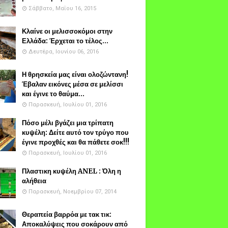
Σάββατο, Μαΐου 16, 2015
Κλαίνε οι μελισσοκόμοι στην
Ελλάδα: Έρχεται το τέλος...
Δευτέρα, Ιουνίου 06, 2016
Η θρησκεία μας είναι ολοζώντανη!
Έβαλαν εικόνες μέσα σε μελίσσι
και έγινε το θαύμα...
Παρασκευή, Ιουλίου 01, 2016
Πόσο μέλι βγάζει μια τρίπατη
κυψέλη: Δείτε αυτό τον τρύγο που
έγινε προχθές και θα πάθετε σοκ!!!
Παρασκευή, Ιουλίου 01, 2016
Πλαστικη κυψέλη ANEL : Όλη η
αλήθεια
Παρασκευή, Νοεμβρίου 07, 2014
Θεραπεία βαρρόα με τακ τικ:
Αποκαλύψεις που σοκάρουν από