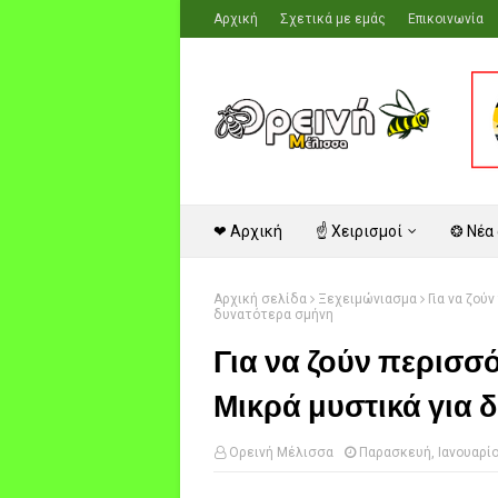
Αρχική
Σχετικά με εμάς
Επικοινωνία
❤ Αρχική
☝ Χειρισμοί
❂ Νέα
Αρχική σελίδα
Ξεχειμώνιασμα
Για να ζού
δυνατότερα σμήνη
Για να ζούν περισσό
Μικρά μυστικά για 
Ορεινή Μέλισσα
Παρασκευή, Ιανουαρίο