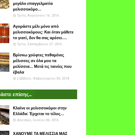
μεγάλο επαγγελματία
μελισσοκόμο...
Τρίτη, Αυγούστου 16, 2016
Αγοράστε μέλι μόνο από
μελισσοκόμους: Και όταν μάθετε
το γιατί, δεν θα σας αρέσει....
Τρίτη, Σεπτεμβρίου 27, 2016
Βρίσκω χούφτες πεθαμένες
μέλισσες σε όλα μου τα
μελίσσια... Μετά τις ταινίες που
έβαλα
Σάββατο, Φεβρουαρίου 03, 2018
άστε επίσης...
Κλαίνε οι μελισσοκόμοι στην
Ελλάδα: Έρχεται το τέλος...
Δευτέρα, Ιουνίου 06, 2016
ΧΑΝΟΥΜΕ ΤΑ ΜΕΛΙΣΣΙΑ ΜΑΣ