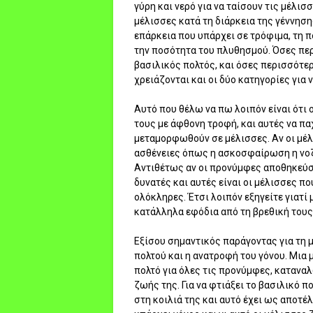
γύρη και νερό για να ταίσουν τις μέλι
μέλισσες κατά τη διάρκεια της γέννηση
επάρκεια που υπάρχει σε τρόφιμα, τη π
την ποσότητα του πλυθησμού. Όσες πε
βασιλικός πολτός, και όσες περισσότε
χρειάζονται και οι δύο κατηγορίες για 
Αυτό που θέλω να πω λοιπόν είναι ότι
τους με άφθονη τροφή, και αυτές να πα
μεταμορφωθούν σε μέλισσες. Αν οι μέλ
ασθένειες όπως η ασκοσφαίρωση η νοζε
Αντιθέτως αν οι προνύμφες αποθηκεύσ
δυνατές και αυτές είναι οι μέλισσες π
ολόκληρες. Έτσι λοιπόν εξηγείτε γιατί 
κατάλληλα εφόδια από τη βρεθική τους 
Εξίσου σημαντικός παράγοντας για τη
πολτού και η ανατροφή του γόνου. Μια 
πολτό για όλες τις προνύμφες, κατανα
ζωής της. Για να φτιάξει το βασιλικό 
στη κοιλιά της και αυτό έχει ως αποτ