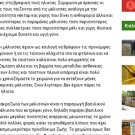
σσες στη βρεφική τους ηλικίας. Σύμφωνα με έρευνες οι
ς τους ταίζονται από τις μέλισσες ανάλογα με την
οσότητα νέκταρ και γύρης που δίνει η ανθοφορία άλλα και
ρισσότερες οι παραμάνες μέλισσες τόσο περισσότερος
Καλύ
ρες συλλέκτριες τόσο περισσότερο μέλι και γύρη. Φυσικά
να έχουμε δυνατό και υγιή γόνο.
 οι μέλισσες έχουν ως επιλογή να θρέψουν τις προνύμφες
χύνουν ή να τις ταίσουν ελάχιστα ίσα να φτάσουν και να
ισσες δε ταϊστούν καλά είναι πολύ επιρρεπής σε
μίαση αλλα και τη βαρρόα που μεταδίδει ασθένειες.
ουν λίπος και ταίστουν πλουσιοπάροχα είναι πολύ
ου χρειαζόμαστε το χειμώνα για να αντέξουν μήνες
μερικές μέλισσες ζουν λιγότερο. Δεν έχουν πάρει τα
ηλικία.
 μακροζωία των μελισσών είναι η παραγωγή βασιλικού
μέλισσα που εκτρέφει γόνο, δηλαδή παράγει βασιλικό
λώνει μεγάλες ποσότητες ενέργειας μειώνοντας το χρόνο
πολτό πολλές φορές καίει τα αποθέματα λίπους που έχει
έλεσμα μικρότερο προσδόκιμο ζωής. Το χειμώνα όμως δεν