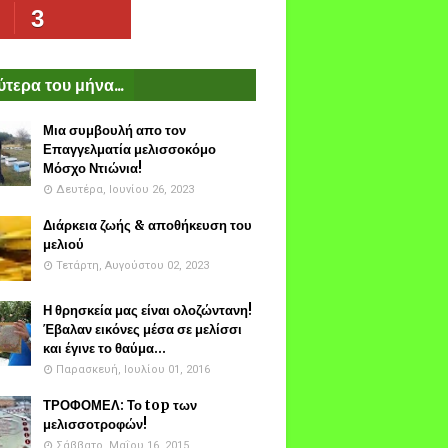
3
τερα του μήνα...
Μια συμβουλή απο τον
Επαγγελματία μελισσοκόμο
Μόσχο Ντιώνια!
Δευτέρα, Ιουνίου 26, 2023
Διάρκεια ζωής & αποθήκευση του
μελιού
Τετάρτη, Αυγούστου 02, 2023
Η θρησκεία μας είναι ολοζώντανη!
Έβαλαν εικόνες μέσα σε μελίσσι
και έγινε το θαύμα...
Παρασκευή, Ιουλίου 01, 2016
ΤΡΟΦΟΜΕΛ: Το top των
μελισσοτροφών!
Σάββατο, Μαΐου 16, 2015