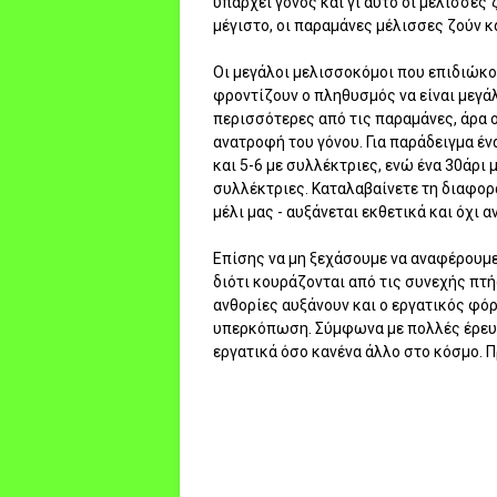
υπάρχει γόνος και γι αυτό οι μέλισσες
μέγιστο, οι παραμάνες μέλισσες ζούν κα
Οι μεγάλοι μελισσοκόμοι που επιδιώκο
φροντίζουν ο πληθυσμός να είναι μεγάλ
περισσότερες από τις παραμάνες, άρα ο
ανατροφή του γόνου. Για παράδειγμα έν
και 5-6 με συλλέκτριες, ενώ ένα 30άρι 
συλλέκτριες. Καταλαβαίνετε τη διαφορά
μέλι μας - αυξάνεται εκθετικά και όχι α
Επίσης να μη ξεχάσουμε να αναφέρουμε 
διότι κουράζονται από τις συνεχής πτή
ανθορίες αυξάνουν και ο εργατικός φόρ
υπερκόπωση. Σύμφωνα με πολλές έρευνε
εργατικά όσο κανένα άλλο στο κόσμο. Π