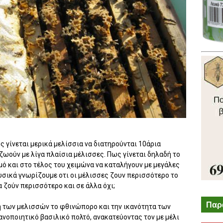
 γίνεται μερικά μελίσσια να διατηρούνται 10άρια
ζωούν με λίγα πλαίσια μέλισσες. Πως γίνεται δηλαδή το
μό και στο τέλος του χειμώνα να καταλήγουν με μεγάλες
σικά γνωρίζουμε οτι οι μέλισσες ζουν περισσότερο το
α ζούν περισσότερο και σε άλλα όχι;
Παρ
ή των μελισσών το φθινώπορο και την ικανότητα των
νοποιητικό βασιλικό πολτό, ανακατεύοντας τον με μέλι