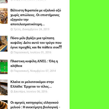
Βέλτιστη θεραπεία με οξαλικό οξύ
χωρίς απώλειες. Οι επιστήμονες
εξηγούν την
αποτελεσματικότερη...
Τρίτη, Δεκεμβρίου 24, 2019
Πόσο μέλι βγάζει μια τρίπατη
κυψέλη: Δείτε αυτό τον τρύγο που
έγινε προχθές και θα πάθετε σοκ!!!
Παρασκευή, Ιουλίου 01, 2016
Πλαστικη κυψέλη ANEL : Όλη η
αλήθεια
Παρασκευή, Νοεμβρίου 07, 2014
Κλαίνε οι μελισσοκόμοι στην
Ελλάδα: Έρχεται το τέλος...
Δευτέρα, Ιουνίου 06, 2016
Οι αμιγείς κατηγορίες ελληνικού
μελιού : Η ανεκτίμητη βιολογική -